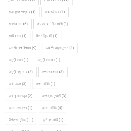
জনা বন্দ্যোপাধ্যায় (1)
জবা ভট্টাচার্য (1)
জয়দেব দাস (6)
জায়েদ হোসাইন লাকী (3)
জাহির খান (1)
ঝিলম ত্রিবেদী (1)
ডরোথী দাশ বিশ্বাস (9)
ডাঃ প্রিয়াঙ্কা মন্ডল (1)
তনুশ্রী ঘোষ (1)
তনুশ্রী দেবনাথ (1)
তনুশ্রী বসু ঘোষ (2)
তপন তরফদার (3)
তপন মন্ডল (3)
তপন মাইতি (1)
তপনকুমার দত্ত (2)
তপোব্রত মুখার্জী (3)
তাপস মহাপাত্র (1)
তাপস মাইতি (4)
তীর্থঙ্কর সুমিত (11)
তুলি ব্যানার্জি (1)