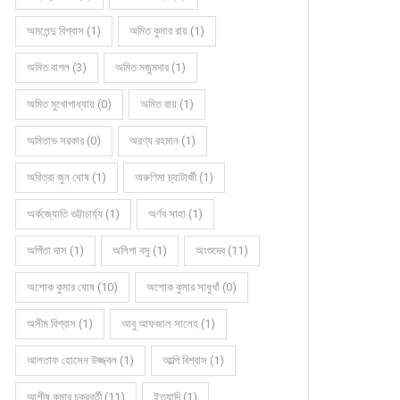
অমলেন্দু বিশ্বাস (1)
অমিত কুমার রায় (1)
অমিত বাগল (3)
অমিত মজুমদার (1)
অমিত মুখোপাধ্যায় (0)
অমিত রায় (1)
অমিতাভ সরকার (0)
অরণ্য রহমান (1)
অরিত্রা জুন ঘোষ (1)
অরুণিমা চ্যাটার্জী (1)
অর্কজ্যোতি ভট্টাচার্য্য (1)
অর্ণব সাহা (1)
অর্পিতা দাস (1)
অলিপা বসু (1)
অংশুদেব (11)
অশোক কুমার ঘোষ (10)
অশোক কুমার সাধুখাঁ (0)
অসীম বিশ্বাস (1)
আবু আফজাল সালেহ (1)
আলতাফ হোসেন উজ্জ্বল (1)
আল্পি বিশ্বাস (1)
আশীষ কুমার চক্রবর্তী (11)
ইত্যাদি (1)