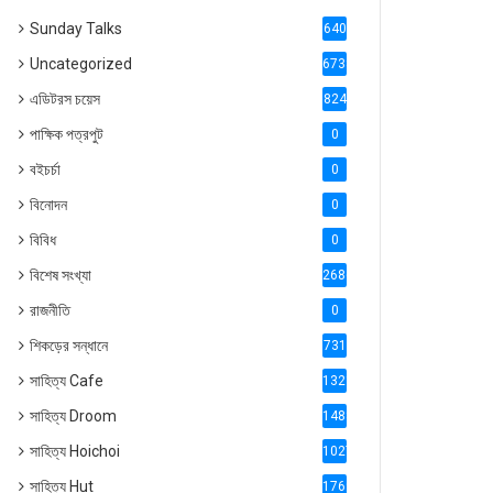
Sunday Talks
640
Uncategorized
6738
এডিটরস চয়েস
824
পাক্ষিক পত্রপুট
0
বইচর্চা
0
বিনোদন
0
বিবিধ
0
বিশেষ সংখ্যা
2686
রাজনীতি
0
শিকড়ের সন্ধানে
731
সাহিত্য Cafe
1321
সাহিত্য Droom
1488
সাহিত্য Hoichoi
1027
সাহিত্য Hut
1769