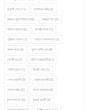
ইন্দ্রাণী ঘোষ (11)
ইমতিয়াজ কবির (3)
উজ্জ্বল কুমার মল্লিক (55)
উজ্জ্বল দাস (3)
উষ্ণিক ভট্টাচার্য (2)
ঋতশ্রী মান্না (1)
ঐন্দ্রিলা ঘোষাল (1)
কল্যাণ গঙ্গোপাধ্যায় (1)
কাজল দত্ত (4)
কুমার আশীষ রায় (8)
কেতকী বসু (3)
কৌশিক চক্রবর্ত্তী (21)
কৌশিক মন্ডল (1)
গীতালি ঘোষ (1)
গোপা চক্রবর্তী (3)
গোবিন্দ ব্যানার্জী (5)
গোলাম কবির (3)
গৌতম সমাজদার (9)
চন্দন দাশগুপ্ত (2)
চন্দ্রমা মুখার্জী (4)
চন্দ্রশেখর ভট্টাচার্য (1)
চিরঞ্জীব হালদার (11)