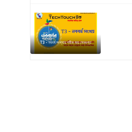
T3 - নববর্ষ সংখ্যায় শমীক জয় সেনগুপ্ত