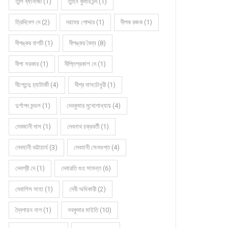
তুলি ব্যানার্জী (1)
তুহিন কুমার চন্দ (1)
ত্রিদিবেশ দে (2)
দয়াময় পোদ্দার (1)
দীপক রজক (1)
দীপঙ্কর বাগচী (1)
দীপঙ্কর বৈদ্য (8)
দীপা সরকার (1)
দীপ্তিপ্রকাশ দে (1)
দীপ্তেন্দু চ্যাটার্জী (4)
দীপ্র দাসচৌধুরী (1)
দুর্গাপদ মন্ডল (1)
দেবকুমার মুখোপাধ্যায় (4)
দেবজানী দাস (1)
দেবনাথ চক্রবর্তী (1)
দেবযানী ভট্টাচার্য (3)
দেবযানী সেনগুপ্ত (4)
দেবশ্রী দে (1)
দেবারতি গুহ সামন্ত (6)
দেবাশিস সাহা (1)
দেবী অধিকারী (2)
দ্বৈপায়ন নাগ (1)
নবকুমার মাইতি (10)