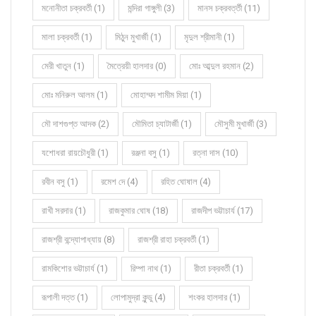
মনোনীতা চক্রবর্তী (1)
মন্দিরা গাঙ্গুলী (3)
মানস চক্রবর্ত্তী (11)
মালা চক্রবর্তী (1)
মিঠুন মুখার্জী (1)
মৃদুল শ্রীমানী (1)
মেরী খাতুন (1)
মৈত্রেয়ী হালদার (0)
মোঃ আব্দুল রহমান (2)
মোঃ মনিরুল আলম (1)
মোহাম্মদ শামীম মিয়া (1)
মৌ দাশগুপ্ত আদক (2)
মৌমিতা চ্যাটার্জী (1)
মৌসুমী মুখার্জী (3)
যশোধরা রায়চৌধুরী (1)
রঞ্জনা বসু (1)
রত্না দাস (10)
রবীন বসু (1)
রমেশ দে (4)
রহিত ঘোষাল (4)
রাখী সরদার (1)
রাজকুমার ঘোষ (18)
রাজদীপ ভট্টাচার্য (17)
রাজশ্রী বন্দ্যোপাধ্যায় (8)
রাজশ্রী রাহা চক্রবর্তী (1)
রামকিশোর ভট্টাচার্য (1)
রিম্পা নাথ (1)
রীতা চক্রবর্তী (1)
রূপালী দত্ত (1)
লোপামুদ্রা কুন্ডু (4)
শংকর হালদার (1)