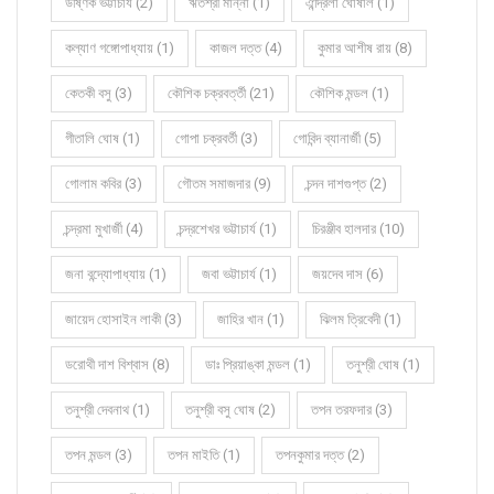
উষ্ণিক ভট্টাচার্য (2)
ঋতশ্রী মান্না (1)
ঐন্দ্রিলা ঘোষাল (1)
কল্যাণ গঙ্গোপাধ্যায় (1)
কাজল দত্ত (4)
কুমার আশীষ রায় (8)
কেতকী বসু (3)
কৌশিক চক্রবর্ত্তী (21)
কৌশিক মন্ডল (1)
গীতালি ঘোষ (1)
গোপা চক্রবর্তী (3)
গোবিন্দ ব্যানার্জী (5)
গোলাম কবির (3)
গৌতম সমাজদার (9)
চন্দন দাশগুপ্ত (2)
চন্দ্রমা মুখার্জী (4)
চন্দ্রশেখর ভট্টাচার্য (1)
চিরঞ্জীব হালদার (10)
জনা বন্দ্যোপাধ্যায় (1)
জবা ভট্টাচার্য (1)
জয়দেব দাস (6)
জায়েদ হোসাইন লাকী (3)
জাহির খান (1)
ঝিলম ত্রিবেদী (1)
ডরোথী দাশ বিশ্বাস (8)
ডাঃ প্রিয়াঙ্কা মন্ডল (1)
তনুশ্রী ঘোষ (1)
তনুশ্রী দেবনাথ (1)
তনুশ্রী বসু ঘোষ (2)
তপন তরফদার (3)
তপন মন্ডল (3)
তপন মাইতি (1)
তপনকুমার দত্ত (2)