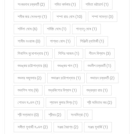
শংকরনাথ চক্রবর্তী (2)
শমিত কর্মকার (1)
শমিতা ভট্টাচার্য (1)
শমীক জয় সেনগুপ্ত (1)
শম্পা রায় বোস (10)
শম্পা সামন্ত (3)
শর্মিলা ঘোষ (6)
শর্মিষ্ঠা ঘোষ (1)
শান্তনু ঘোষ (1)
শামীম নওয়াজ (0)
শাশ্বত বোস (1)
শিঞ্জিনী চ্যাটার্জী (1)
শিবাশিস মুখোপাধ্যায় (1)
শিশির আজম (1)
শীতল বিশ্বাস (3)
শুভঙ্কর চট্টোপাধ্যায় (6)
শুভঙ্কর পাল (1)
শুভদীপ চক্রবর্তী (1)
শুভময় মজুমদার (2)
শুভাঞ্জন চট্টোপাধ্যায় (1)
শুভায়ন চক্রবর্তী (2)
শুভাশিস সাহু (9)
শুভ্রকিশোর বিশ্বাস (1)
শুভ্রব্রত রায় (1)
শোভন মণ্ডল (1)
শ্যামল কুমার মিশ্র (1)
শ্রী অমিতাভ কর (2)
শ্রী সদ্যজাত (0)
শ্রীধর (2)
সংঘমিত্রা (1)
সঙ্গীতা মুখার্জী মণ্ডল (2)
সঞ্জয় বৈরাগ্য (2)
সঞ্জয় মুখার্জি (1)