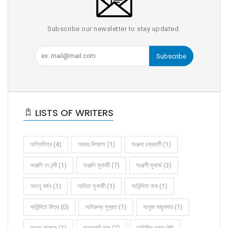
Subscribe our newsletter to stay updated.
Subscribe
LISTS OF WRITERS
অগ্নিমিত্র (4)
অজয় বিশ্বাস (1)
অঞ্জনা চক্রবর্তী (1)
অঞ্জলি দে নন্দী (1)
অঞ্জলি মুখার্জী (7)
অঞ্জলী মুখার্জ (3)
অতনু বর্মন (1)
অনিতা মুখার্জী (1)
অনিন্দিতা নাথ (1)
অনিন্দিতা মিত্র (0)
অনিরুদ্ধ সুব্রত (1)
অনুজ মজুমদার (1)
অনুপ ঘোষাল (1)
অন্নপূর্ণা দাস (7)
অভিজিৎ দত্ত (8)