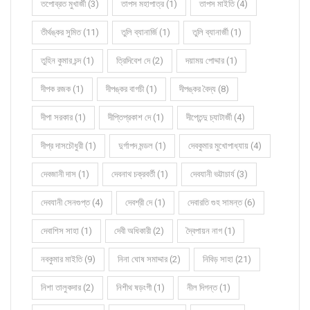
তপোব্রত মুখার্জী (3)
তাপস মহাপাত্র (1)
তাপস মাইতি (4)
তীর্থঙ্কর সুমিত (11)
তুলি ব্যানার্জি (1)
তুলি ব্যানার্জী (1)
তুহিন কুমার চন্দ (1)
ত্রিদিবেশ দে (2)
দয়াময় পোদ্দার (1)
দীপক রজক (1)
দীপঙ্কর বাগচী (1)
দীপঙ্কর বৈদ্য (8)
দীপা সরকার (1)
দীপ্তিপ্রকাশ দে (1)
দীপ্তেন্দু চ্যাটার্জী (4)
দীপ্র দাসচৌধুরী (1)
দুর্গাপদ মন্ডল (1)
দেবকুমার মুখোপাধ্যায় (4)
দেবজানী দাস (1)
দেবনাথ চক্রবর্তী (1)
দেবযানী ভট্টাচার্য (3)
দেবযানী সেনগুপ্ত (4)
দেবশ্রী দে (1)
দেবারতি গুহ সামন্ত (6)
দেবাশিস সাহা (1)
দেবী অধিকারী (2)
দ্বৈপায়ন নাগ (1)
নবকুমার মাইতি (9)
নিনা ঘোষ সমাদ্দার (2)
নিবিড় সাহা (21)
নিশা তালুকদার (2)
নিশীথ ষড়ংগী (1)
নীল দিগন্ত (1)