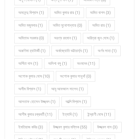
অমলেন্দু বিশ্বাস (1)
অমিত কুমার রায় (1)
অমিত বাগল (3)
অমিত মজুমদার (1)
অমিত মুখোপাধ্যায় (0)
অমিত রায় (1)
অমিতাভ সরকার (0)
অরণ্য রহমান (1)
অরিত্রা জুন ঘোষ (1)
অরুণিমা চ্যাটার্জী (1)
অর্কজ্যোতি ভট্টাচার্য্য (1)
অর্ণব সাহা (1)
অর্পিতা দাস (1)
অলিপা বসু (1)
অংশুদেব (11)
অশোক কুমার ঘোষ (10)
অশোক কুমার সাধুখাঁ (0)
অসীম বিশ্বাস (1)
আবু আফজাল সালেহ (1)
আলতাফ হোসেন উজ্জ্বল (1)
আল্পি বিশ্বাস (1)
আশীষ কুমার চক্রবর্তী (11)
ইত্যাদি (1)
ইন্দ্রাণী ঘোষ (11)
ইমতিয়াজ কবির (3)
উজ্জ্বল কুমার মল্লিক (55)
উজ্জ্বল দাস (3)