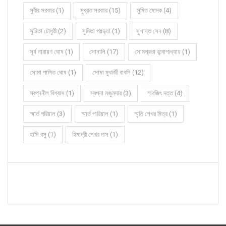
সুবীর সরকার (1)
সুব্রত সরকার (15)
সুমিত মোদক (4)
সুমিতা চৌধুরী (2)
সুমিতা পয়ড়্যা (1)
সুশান্ত সেন (8)
সূর্য নারায়ণ ঘোষ (1)
সোনালি (17)
সোমপ্রভা বন্দোপাধ্যায় (1)
সোমা পালিত ঘোষ (1)
সোমা মুখার্জী বাবলি (12)
স্বপ্ননীল বিশ্বাস (1)
স্বপ্না মজুমদার (3)
স্মরজিৎ দত্ত (4)
স্মার্ত পরিয়াল (3)
স্মার্ত পারিয়াল (1)
স্মৃতি শেখর মিত্র (1)
হাসি বসু (1)
হিমাদ্রী শেখর দাস (1)