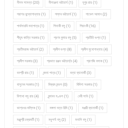
নীলম সামন্ত (20)
নীলাঞ্জনা ভট্টাচার্য (1)
নূপুর রায় (1)
পরাশর বন্দ্যোপাধ্যায় (1)
পল্লব ভট্টাচার্য (1)
পাভেল আমান (2)
পার্থসারথি মহাপাত্র (1)
পিনাকী বসু (1)
পিয়াংকী (16)
পীযূষ কান্তি সরকার (1)
প্রণব কুমার বসু (5)
প্রতীতি গুপ্ত (1)
প্রতীমরাজ ভট্টাচার্য (2)
প্রদীপ গুপ্ত (8)
প্রদীপ মুখোপাধ্যায় (4)
প্রদীপ সরকার (3)
প্রভাত রঞ্জন ভট্টাচার্য্য (4)
প্রাণজি বসাক (1)
বনশ্রী রায় (1)
বন্দনা পাত্র (1)
বন্যা ব্যানার্জী (3)
বাসুদেব সরকার (1)
বিক্রম মন্ডল (0)
বিদিশা সরকার (1)
বিশাখা বসু রায় (4)
বৃন্দাবন মণ্ডল (1)
বেবী সাউ (1)
ভাগ্যধর মল্লিক (1)
মঙ্গলা দত্ত রিমি (1)
মঞ্জরী ব্যানার্জী (1)
মঞ্জুশ্রী চক্রবর্তী (1)
মধুপর্ণা বসু (2)
মনালি বসু (1)