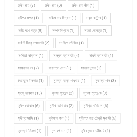
সন্দীপ রায় (3)
সন্দীপ রায় (0)
সন্দীপ রায় নীল (1)
সন্দীপন গুপ্ত (1)
সবিতা রায় বিশ্বাস (1)
সবুজ বাসিন্দা (1)
সমীর বরণ দত্ত (9)
সম্পদ বিশ্বাস (1)
সরমা দেবদত্ত (1)
সর্বাণী রিঙ্কু গোস্বামী (2)
সংহিতা ভৌমিক (1)
সংহিতা সান্যাল (1)
সান্ত্বনা ব্যানার্জী (4)
সায়নী ব্যানার্জী (1)
সায়ন্তন ধর (7)
সায়ন্তন সেন (1)
সাহানা নন্দন (1)
সিরাজুল ইসলাম (1)
সুকন্যা বন্দ্যোপাধ্যায় (1)
সুকান্ত পাল (3)
সুতনু হালদার (15)
সুতপা পুততুন্ড (2)
সুতপা পূততুণ্ড (3)
সুদীপ ঘোষাল (6)
সুদীপা বর্মণ রায় (2)
সুদীপ্ত পারিয়াল (6)
সুদীপ্ত মাজি (1)
সুদীপ্তা পাল (1)
সুদীপ্তা রায় চৌধুরী মুখার্জী (6)
সুদেষ্ণা সিনহা (1)
সুপায়ণ দাস (1)
সুবীর কুমার ভট্টাচার্য (1)