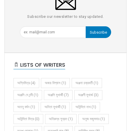
Subscribe our newsletter to stay updated.
Subscribe
LISTS OF WRITERS
অগ্নিমিত্র (4)
অজয় বিশ্বাস (1)
অঞ্জনা চক্রবর্তী (1)
অঞ্জলি দে নন্দী (1)
অঞ্জলি মুখার্জী (7)
অঞ্জলী মুখার্জ (3)
অতনু বর্মন (1)
অনিতা মুখার্জী (1)
অনিন্দিতা নাথ (1)
অনিন্দিতা মিত্র (0)
অনিরুদ্ধ সুব্রত (1)
অনুজ মজুমদার (1)
অনুপ ঘোষাল (1)
অন্নপূর্ণা দাস (8)
অভিজিৎ দত্ত (8)