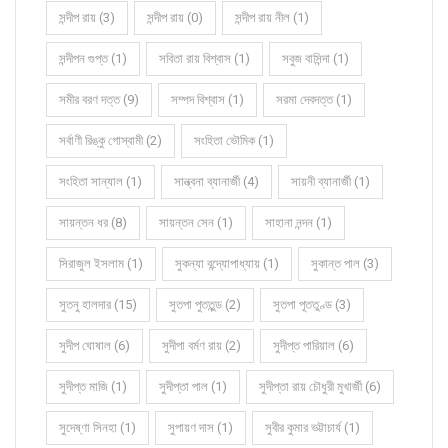
সন্দীপ রায় (3)
সন্দীপ রায় (0)
সন্দীপ রায় নীল (1)
সন্দীপন গুপ্ত (1)
সবিতা রায় বিশ্বাস (1)
সবুজ বাসিন্দা (1)
সমীর বরণ দত্ত (9)
সম্পদ বিশ্বাস (1)
সরমা দেবদত্ত (1)
সর্বাণী রিঙ্কু গোস্বামী (2)
সংহিতা ভৌমিক (1)
সংহিতা সান্যাল (1)
সান্ত্বনা ব্যানার্জী (4)
সায়নী ব্যানার্জী (1)
সায়ন্তন ধর (8)
সায়ন্তন সেন (1)
সাহানা নন্দন (1)
সিরাজুল ইসলাম (1)
সুকন্যা বন্দ্যোপাধ্যায় (1)
সুকান্ত পাল (3)
সুতনু হালদার (15)
সুতপা পুততুন্ড (2)
সুতপা পূততুণ্ড (3)
সুদীপ ঘোষাল (6)
সুদীপা বর্মণ রায় (2)
সুদীপ্ত পারিয়াল (6)
সুদীপ্ত মাজি (1)
সুদীপ্তা পাল (1)
সুদীপ্তা রায় চৌধুরী মুখার্জী (6)
সুদেষ্ণা সিনহা (1)
সুপায়ণ দাস (1)
সুবীর কুমার ভট্টাচার্য (1)