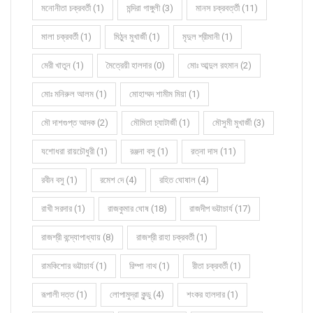
মনোনীতা চক্রবর্তী (1)
মন্দিরা গাঙ্গুলী (3)
মানস চক্রবর্ত্তী (11)
মালা চক্রবর্তী (1)
মিঠুন মুখার্জী (1)
মৃদুল শ্রীমানী (1)
মেরী খাতুন (1)
মৈত্রেয়ী হালদার (0)
মোঃ আব্দুল রহমান (2)
মোঃ মনিরুল আলম (1)
মোহাম্মদ শামীম মিয়া (1)
মৌ দাশগুপ্ত আদক (2)
মৌমিতা চ্যাটার্জী (1)
মৌসুমী মুখার্জী (3)
যশোধরা রায়চৌধুরী (1)
রঞ্জনা বসু (1)
রত্না দাস (11)
রবীন বসু (1)
রমেশ দে (4)
রহিত ঘোষাল (4)
রাখী সরদার (1)
রাজকুমার ঘোষ (18)
রাজদীপ ভট্টাচার্য (17)
রাজশ্রী বন্দ্যোপাধ্যায় (8)
রাজশ্রী রাহা চক্রবর্তী (1)
রামকিশোর ভট্টাচার্য (1)
রিম্পা নাথ (1)
রীতা চক্রবর্তী (1)
রূপালী দত্ত (1)
লোপামুদ্রা কুন্ডু (4)
শংকর হালদার (1)