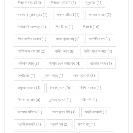
নীলম সামন্ত (20)
নীলাঞ্জনা ভট্টাচার্য (1)
নূপুর রায় (1)
পরাশর বন্দ্যোপাধ্যায় (1)
পল্লব ভট্টাচার্য (1)
পাভেল আমান (2)
পার্থসারথি মহাপাত্র (1)
পিনাকী বসু (1)
পিয়াংকী (16)
পীযূষ কান্তি সরকার (1)
প্রণব কুমার বসু (5)
প্রতীতি গুপ্ত (1)
প্রতীমরাজ ভট্টাচার্য (2)
প্রদীপ গুপ্ত (8)
প্রদীপ মুখোপাধ্যায় (4)
প্রদীপ সরকার (3)
প্রভাত রঞ্জন ভট্টাচার্য্য (4)
প্রাণজি বসাক (1)
বনশ্রী রায় (1)
বন্দনা পাত্র (1)
বন্যা ব্যানার্জী (3)
বাসুদেব সরকার (1)
বিক্রম মন্ডল (0)
বিদিশা সরকার (1)
বিশাখা বসু রায় (4)
বৃন্দাবন মণ্ডল (1)
বেবী সাউ (1)
ভাগ্যধর মল্লিক (1)
মঙ্গলা দত্ত রিমি (1)
মঞ্জরী ব্যানার্জী (1)
মঞ্জুশ্রী চক্রবর্তী (1)
মধুপর্ণা বসু (2)
মনালি বসু (1)