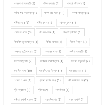
শংকরনাথ চক্রবর্তী (2)
শমিত কর্মকার (1)
শমিতা ভট্টাচার্য (1)
শমীক জয় সেনগুপ্ত (1)
শম্পা রায় বোস (10)
শম্পা সামন্ত (3)
শর্মিলা ঘোষ (6)
শর্মিষ্ঠা ঘোষ (1)
শান্তনু ঘোষ (1)
শামীম নওয়াজ (0)
শাশ্বত বোস (1)
শিঞ্জিনী চ্যাটার্জী (1)
শিবাশিস মুখোপাধ্যায় (1)
শিশির আজম (1)
শীতল বিশ্বাস (3)
শুভঙ্কর চট্টোপাধ্যায় (6)
শুভঙ্কর পাল (1)
শুভদীপ চক্রবর্তী (1)
শুভময় মজুমদার (2)
শুভাঞ্জন চট্টোপাধ্যায় (1)
শুভায়ন চক্রবর্তী (2)
শুভাশিস সাহু (10)
শুভ্রকিশোর বিশ্বাস (1)
শুভ্রব্রত রায় (1)
শোভন মণ্ডল (1)
শ্যামল কুমার মিশ্র (1)
শ্রী অমিতাভ কর (2)
শ্রী সদ্যজাত (0)
শ্রীধর (2)
সংঘমিত্রা (1)
সঙ্গীতা মুখার্জী মণ্ডল (2)
সঞ্জয় বৈরাগ্য (2)
সঞ্জয় মুখার্জি (1)