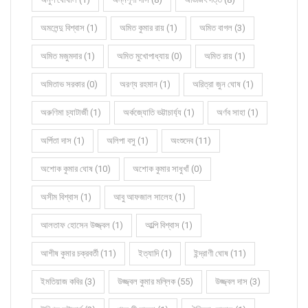
অমলেন্দু বিশ্বাস (1)
অমিত কুমার রায় (1)
অমিত বাগল (3)
অমিত মজুমদার (1)
অমিত মুখোপাধ্যায় (0)
অমিত রায় (1)
অমিতাভ সরকার (0)
অরণ্য রহমান (1)
অরিত্রা জুন ঘোষ (1)
অরুণিমা চ্যাটার্জী (1)
অর্কজ্যোতি ভট্টাচার্য্য (1)
অর্ণব সাহা (1)
অর্পিতা দাস (1)
অলিপা বসু (1)
অংশুদেব (11)
অশোক কুমার ঘোষ (10)
অশোক কুমার সাধুখাঁ (0)
অসীম বিশ্বাস (1)
আবু আফজাল সালেহ (1)
আলতাফ হোসেন উজ্জ্বল (1)
আল্পি বিশ্বাস (1)
আশীষ কুমার চক্রবর্তী (11)
ইত্যাদি (1)
ইন্দ্রাণী ঘোষ (11)
ইমতিয়াজ কবির (3)
উজ্জ্বল কুমার মল্লিক (55)
উজ্জ্বল দাস (3)