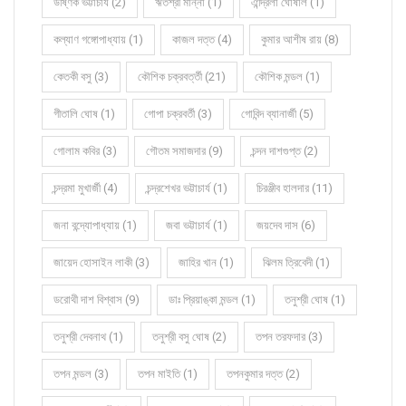
উষ্ণিক ভট্টাচার্য (2)
ঋতশ্রী মান্না (1)
ঐন্দ্রিলা ঘোষাল (1)
কল্যাণ গঙ্গোপাধ্যায় (1)
কাজল দত্ত (4)
কুমার আশীষ রায় (8)
কেতকী বসু (3)
কৌশিক চক্রবর্ত্তী (21)
কৌশিক মন্ডল (1)
গীতালি ঘোষ (1)
গোপা চক্রবর্তী (3)
গোবিন্দ ব্যানার্জী (5)
গোলাম কবির (3)
গৌতম সমাজদার (9)
চন্দন দাশগুপ্ত (2)
চন্দ্রমা মুখার্জী (4)
চন্দ্রশেখর ভট্টাচার্য (1)
চিরঞ্জীব হালদার (11)
জনা বন্দ্যোপাধ্যায় (1)
জবা ভট্টাচার্য (1)
জয়দেব দাস (6)
জায়েদ হোসাইন লাকী (3)
জাহির খান (1)
ঝিলম ত্রিবেদী (1)
ডরোথী দাশ বিশ্বাস (9)
ডাঃ প্রিয়াঙ্কা মন্ডল (1)
তনুশ্রী ঘোষ (1)
তনুশ্রী দেবনাথ (1)
তনুশ্রী বসু ঘোষ (2)
তপন তরফদার (3)
তপন মন্ডল (3)
তপন মাইতি (1)
তপনকুমার দত্ত (2)