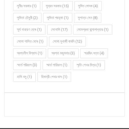
সুবীর সরকার (1)
সুব্রত সরকার (15)
সুমিত মোদক (4)
সুমিতা চৌধুরী (2)
সুমিতা পয়ড়্যা (1)
সুশান্ত সেন (8)
সূর্য নারায়ণ ঘোষ (1)
সোনালি (17)
সোমপ্রভা বন্দোপাধ্যায় (1)
সোমা পালিত ঘোষ (1)
সোমা মুখার্জী বাবলি (12)
স্বপ্ননীল বিশ্বাস (1)
স্বপ্না মজুমদার (3)
স্মরজিৎ দত্ত (4)
স্মার্ত পরিয়াল (3)
স্মার্ত পারিয়াল (1)
স্মৃতি শেখর মিত্র (1)
হাসি বসু (1)
হিমাদ্রী শেখর দাস (1)