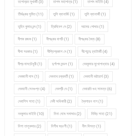
তপোব্রত মুখার্জী (3)
তাপস মহাপাত্র (1)
তাপস মাইতি (4)
তীর্থঙ্কর সুমিত (11)
তুলি ব্যানার্জি (1)
তুলি ব্যানার্জী (1)
তুহিন কুমার চন্দ (1)
ত্রিদিবেশ দে (2)
দয়াময় পোদ্দার (1)
দীপক রজক (1)
দীপঙ্কর বাগচী (1)
দীপঙ্কর বৈদ্য (8)
দীপা সরকার (1)
দীপ্তিপ্রকাশ দে (1)
দীপ্তেন্দু চ্যাটার্জী (4)
দীপ্র দাসচৌধুরী (1)
দুর্গাপদ মন্ডল (1)
দেবকুমার মুখোপাধ্যায় (4)
দেবজানী দাস (1)
দেবনাথ চক্রবর্তী (1)
দেবযানী ভট্টাচার্য (3)
দেবযানী সেনগুপ্ত (4)
দেবশ্রী দে (1)
দেবারতি গুহ সামন্ত (6)
দেবাশিস সাহা (1)
দেবী অধিকারী (2)
দ্বৈপায়ন নাগ (1)
নবকুমার মাইতি (10)
নিনা ঘোষ সমাদ্দার (2)
নিবিড় সাহা (21)
নিশা তালুকদার (2)
নিশীথ ষড়ংগী (1)
নীল দিগন্ত (1)