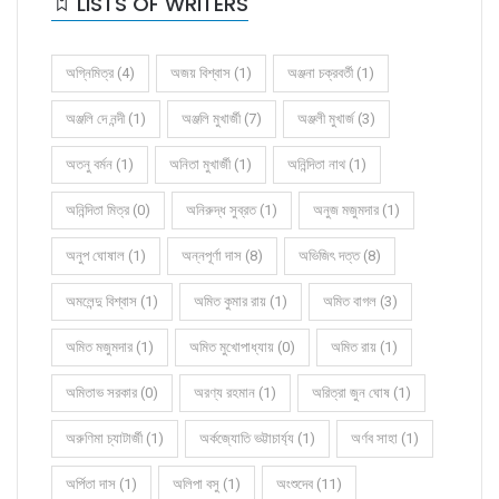
LISTS OF WRITERS
অগ্নিমিত্র (4)
অজয় বিশ্বাস (1)
অঞ্জনা চক্রবর্তী (1)
অঞ্জলি দে নন্দী (1)
অঞ্জলি মুখার্জী (7)
অঞ্জলী মুখার্জ (3)
অতনু বর্মন (1)
অনিতা মুখার্জী (1)
অনিন্দিতা নাথ (1)
অনিন্দিতা মিত্র (0)
অনিরুদ্ধ সুব্রত (1)
অনুজ মজুমদার (1)
অনুপ ঘোষাল (1)
অন্নপূর্ণা দাস (8)
অভিজিৎ দত্ত (8)
অমলেন্দু বিশ্বাস (1)
অমিত কুমার রায় (1)
অমিত বাগল (3)
অমিত মজুমদার (1)
অমিত মুখোপাধ্যায় (0)
অমিত রায় (1)
অমিতাভ সরকার (0)
অরণ্য রহমান (1)
অরিত্রা জুন ঘোষ (1)
অরুণিমা চ্যাটার্জী (1)
অর্কজ্যোতি ভট্টাচার্য্য (1)
অর্ণব সাহা (1)
অর্পিতা দাস (1)
অলিপা বসু (1)
অংশুদেব (11)