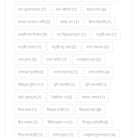
জনা বন্দ্যোপাধ্যায় (1)
জবা ভট্টাচার্য (1)
জয়দেব দাস (6)
জায়েদ হোসাইন লাকী (3)
জাহির খান (1)
ঝিলম ত্রিবেদী (1)
ডরোথী দাশ বিশ্বাস (9)
ডাঃ প্রিয়াঙ্কা মন্ডল (1)
তনুশ্রী ঘোষ (1)
তনুশ্রী দেবনাথ (1)
তনুশ্রী বসু ঘোষ (2)
তপন তরফদার (3)
তপন মন্ডল (3)
তপন মাইতি (1)
তপনকুমার দত্ত (2)
তপোব্রত মুখার্জী (3)
তাপস মহাপাত্র (1)
তাপস মাইতি (4)
তীর্থঙ্কর সুমিত (11)
তুলি ব্যানার্জি (1)
তুলি ব্যানার্জী (1)
তুহিন কুমার চন্দ (1)
ত্রিদিবেশ দে (2)
দয়াময় পোদ্দার (1)
দীপক রজক (1)
দীপঙ্কর বাগচী (1)
দীপঙ্কর বৈদ্য (8)
দীপা সরকার (1)
দীপ্তিপ্রকাশ দে (1)
দীপ্তেন্দু চ্যাটার্জী (4)
দীপ্র দাসচৌধুরী (1)
দুর্গাপদ মন্ডল (1)
দেবকুমার মুখোপাধ্যায় (4)