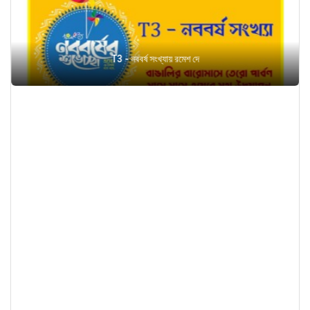
T3 - নববর্ষ সংখ্যায় রমেশ দে