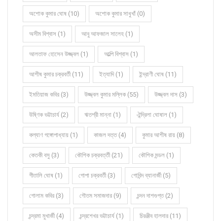
অশোক কুমার ঘোষ (10)
অশোক কুমার সাধুখাঁ (0)
অসীম বিশ্বাস (1)
আবু আফজাল সালেহ (1)
আলতাফ হোসেন উজ্জ্বল (1)
আল্পি বিশ্বাস (1)
আশীষ কুমার চক্রবর্তী (11)
ইত্যাদি (1)
ইন্দ্রাণী ঘোষ (11)
ইমতিয়াজ কবির (3)
উজ্জ্বল কুমার মল্লিক (55)
উজ্জ্বল দাস (3)
উষ্ণিক ভট্টাচার্য (2)
ঋতশ্রী মান্না (1)
ঐন্দ্রিলা ঘোষাল (1)
কল্যাণ গঙ্গোপাধ্যায় (1)
কাজল দত্ত (4)
কুমার আশীষ রায় (8)
কেতকী বসু (3)
কৌশিক চক্রবর্ত্তী (21)
কৌশিক মন্ডল (1)
গীতালি ঘোষ (1)
গোপা চক্রবর্তী (3)
গোবিন্দ ব্যানার্জী (5)
গোলাম কবির (3)
গৌতম সমাজদার (9)
চন্দন দাশগুপ্ত (2)
চন্দ্রমা মুখার্জী (4)
চন্দ্রশেখর ভট্টাচার্য (1)
চিরঞ্জীব হালদার (11)