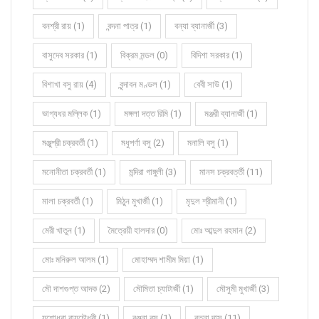
বনশ্রী রায় (1)
বন্দনা পাত্র (1)
বন্যা ব্যানার্জী (3)
বাসুদেব সরকার (1)
বিক্রম মন্ডল (0)
বিদিশা সরকার (1)
বিশাখা বসু রায় (4)
বৃন্দাবন মণ্ডল (1)
বেবী সাউ (1)
ভাগ্যধর মল্লিক (1)
মঙ্গলা দত্ত রিমি (1)
মঞ্জরী ব্যানার্জী (1)
মঞ্জুশ্রী চক্রবর্তী (1)
মধুপর্ণা বসু (2)
মনালি বসু (1)
মনোনীতা চক্রবর্তী (1)
মন্দিরা গাঙ্গুলী (3)
মানস চক্রবর্ত্তী (11)
মালা চক্রবর্তী (1)
মিঠুন মুখার্জী (1)
মৃদুল শ্রীমানী (1)
মেরী খাতুন (1)
মৈত্রেয়ী হালদার (0)
মোঃ আব্দুল রহমান (2)
মোঃ মনিরুল আলম (1)
মোহাম্মদ শামীম মিয়া (1)
মৌ দাশগুপ্ত আদক (2)
মৌমিতা চ্যাটার্জী (1)
মৌসুমী মুখার্জী (3)
যশোধরা রায়চৌধুরী (1)
রঞ্জনা বসু (1)
রত্না দাস (11)