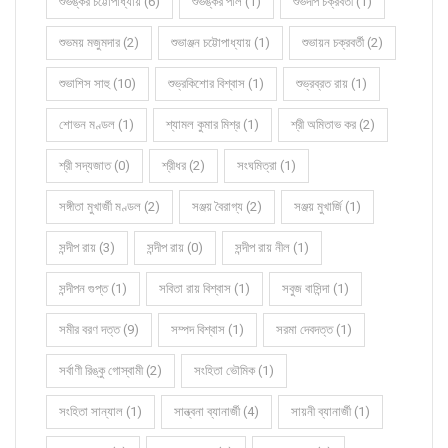
শুভঙ্কর চট্টোপাধ্যায় (6)
শুভঙ্কর পাল (1)
শুভদীপ চক্রবর্তী (1)
শুভময় মজুমদার (2)
শুভাঞ্জন চট্টোপাধ্যায় (1)
শুভায়ন চক্রবর্তী (2)
শুভাশিস সাহু (10)
শুভ্রকিশোর বিশ্বাস (1)
শুভ্রব্রত রায় (1)
শোভন মণ্ডল (1)
শ্যামল কুমার মিশ্র (1)
শ্রী অমিতাভ কর (2)
শ্রী সদ্যজাত (0)
শ্রীধর (2)
সংঘমিত্রা (1)
সঙ্গীতা মুখার্জী মণ্ডল (2)
সঞ্জয় বৈরাগ্য (2)
সঞ্জয় মুখার্জি (1)
সন্দীপ রায় (3)
সন্দীপ রায় (0)
সন্দীপ রায় নীল (1)
সন্দীপন গুপ্ত (1)
সবিতা রায় বিশ্বাস (1)
সবুজ বাসিন্দা (1)
সমীর বরণ দত্ত (9)
সম্পদ বিশ্বাস (1)
সরমা দেবদত্ত (1)
সর্বাণী রিঙ্কু গোস্বামী (2)
সংহিতা ভৌমিক (1)
সংহিতা সান্যাল (1)
সান্ত্বনা ব্যানার্জী (4)
সায়নী ব্যানার্জী (1)