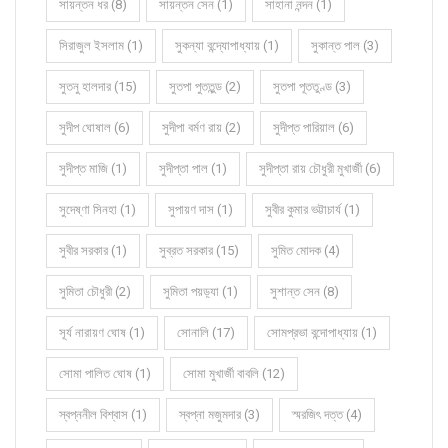
সায়ন্তন ধর (8)
সায়ন্তন সেন (1)
সাহানা নন্দন (1)
সিরাজুল ইসলাম (1)
সুকন্যা বন্দ্যোপাধ্যায় (1)
সুকান্ত পাল (3)
সুতনু হালদার (15)
সুতপা পুততুন্ড (2)
সুতপা পূততুণ্ড (3)
সুদীপ ঘোষাল (6)
সুদীপা বর্মণ রায় (2)
সুদীপ্ত পারিয়াল (6)
সুদীপ্ত মাজি (1)
সুদীপ্তা পাল (1)
সুদীপ্তা রায় চৌধুরী মুখার্জী (6)
সুদেষ্ণা সিনহা (1)
সুপায়ণ দাস (1)
সুবীর কুমার ভট্টাচার্য (1)
সুবীর সরকার (1)
সুব্রত সরকার (15)
সুমিত মোদক (4)
সুমিতা চৌধুরী (2)
সুমিতা পয়ড়্যা (1)
সুশান্ত সেন (8)
সূর্য নারায়ণ ঘোষ (1)
সোনালি (17)
সোমপ্রভা বন্দোপাধ্যায় (1)
সোমা পালিত ঘোষ (1)
সোমা মুখার্জী বাবলি (12)
স্বপ্ননীল বিশ্বাস (1)
স্বপ্না মজুমদার (3)
স্মরজিৎ দত্ত (4)