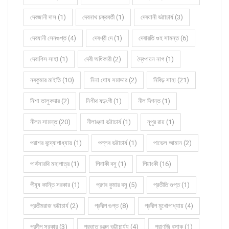
দেবজানী দাস (1)
দেবনাথ চক্রবর্তী (1)
দেবযানী ভট্টাচার্য (3)
দেবযানী সেনগুপ্ত (4)
দেবশ্রী দে (1)
দেবারতি গুহ সামন্ত (6)
দেবাশিস সাহা (1)
দেবী অধিকারী (2)
দ্বৈপায়ন নাগ (1)
নবকুমার মাইতি (10)
নিনা ঘোষ সমাদ্দার (2)
নিবিড় সাহা (21)
নিশা তালুকদার (2)
নিশীথ ষড়ংগী (1)
নীল দিগন্ত (1)
নীলম সামন্ত (20)
নীলাঞ্জনা ভট্টাচার্য (1)
নূপুর রায় (1)
পরাশর বন্দ্যোপাধ্যায় (1)
পল্লব ভট্টাচার্য (1)
পাভেল আমান (2)
পার্থসারথি মহাপাত্র (1)
পিনাকী বসু (1)
পিয়াংকী (16)
পীযূষ কান্তি সরকার (1)
প্রণব কুমার বসু (5)
প্রতীতি গুপ্ত (1)
প্রতীমরাজ ভট্টাচার্য (2)
প্রদীপ গুপ্ত (8)
প্রদীপ মুখোপাধ্যায় (4)
প্রদীপ সরকার (3)
প্রভাত রঞ্জন ভট্টাচার্য্য (4)
প্রাণজি বসাক (1)