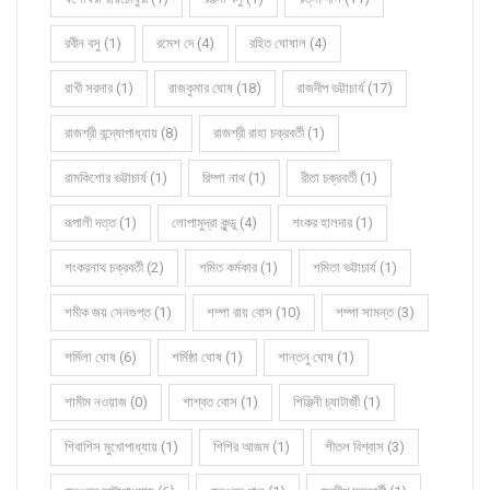
রবীন বসু (1)
রমেশ দে (4)
রহিত ঘোষাল (4)
রাখী সরদার (1)
রাজকুমার ঘোষ (18)
রাজদীপ ভট্টাচার্য (17)
রাজশ্রী বন্দ্যোপাধ্যায় (8)
রাজশ্রী রাহা চক্রবর্তী (1)
রামকিশোর ভট্টাচার্য (1)
রিম্পা নাথ (1)
রীতা চক্রবর্তী (1)
রূপালী দত্ত (1)
লোপামুদ্রা কুন্ডু (4)
শংকর হালদার (1)
শংকরনাথ চক্রবর্তী (2)
শমিত কর্মকার (1)
শমিতা ভট্টাচার্য (1)
শমীক জয় সেনগুপ্ত (1)
শম্পা রায় বোস (10)
শম্পা সামন্ত (3)
শর্মিলা ঘোষ (6)
শর্মিষ্ঠা ঘোষ (1)
শান্তনু ঘোষ (1)
শামীম নওয়াজ (0)
শাশ্বত বোস (1)
শিঞ্জিনী চ্যাটার্জী (1)
শিবাশিস মুখোপাধ্যায় (1)
শিশির আজম (1)
শীতল বিশ্বাস (3)