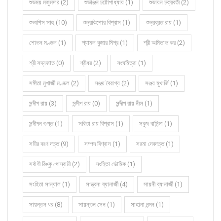
শুভময় মজুমদার (2)
শুভাঞ্জন চট্টোপাধ্যায় (1)
শুভায়ন চক্রবর্তী (2)
শুভাশিস সাহু (10)
শুভ্রকিশোর বিশ্বাস (1)
শুভ্রব্রত রায় (1)
শোভন মণ্ডল (1)
শ্যামল কুমার মিশ্র (1)
শ্রী অমিতাভ কর (2)
শ্রী সদ্যজাত (0)
শ্রীধর (2)
সংঘমিত্রা (1)
সঙ্গীতা মুখার্জী মণ্ডল (2)
সঞ্জয় বৈরাগ্য (2)
সঞ্জয় মুখার্জি (1)
সন্দীপ রায় (3)
সন্দীপ রায় (0)
সন্দীপ রায় নীল (1)
সন্দীপন গুপ্ত (1)
সবিতা রায় বিশ্বাস (1)
সবুজ বাসিন্দা (1)
সমীর বরণ দত্ত (9)
সম্পদ বিশ্বাস (1)
সরমা দেবদত্ত (1)
সর্বাণী রিঙ্কু গোস্বামী (2)
সংহিতা ভৌমিক (1)
সংহিতা সান্যাল (1)
সান্ত্বনা ব্যানার্জী (4)
সায়নী ব্যানার্জী (1)
সায়ন্তন ধর (8)
সায়ন্তন সেন (1)
সাহানা নন্দন (1)