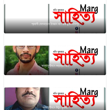
প্রবাসী মেলবন্ধনে ইমরান খান রাজ (বাংলাদেশ)
কাব্যানুশীলনে শুভ্রব্রত রায়
গদ্যানুশীলনে মিঠুন মুখার্জী