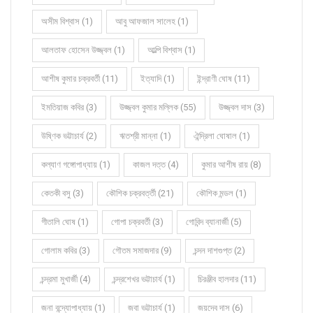
অসীম বিশ্বাস (1)
আবু আফজাল সালেহ (1)
আলতাফ হোসেন উজ্জ্বল (1)
আল্পি বিশ্বাস (1)
আশীষ কুমার চক্রবর্তী (11)
ইত্যাদি (1)
ইন্দ্রাণী ঘোষ (11)
ইমতিয়াজ কবির (3)
উজ্জ্বল কুমার মল্লিক (55)
উজ্জ্বল দাস (3)
উষ্ণিক ভট্টাচার্য (2)
ঋতশ্রী মান্না (1)
ঐন্দ্রিলা ঘোষাল (1)
কল্যাণ গঙ্গোপাধ্যায় (1)
কাজল দত্ত (4)
কুমার আশীষ রায় (8)
কেতকী বসু (3)
কৌশিক চক্রবর্ত্তী (21)
কৌশিক মন্ডল (1)
গীতালি ঘোষ (1)
গোপা চক্রবর্তী (3)
গোবিন্দ ব্যানার্জী (5)
গোলাম কবির (3)
গৌতম সমাজদার (9)
চন্দন দাশগুপ্ত (2)
চন্দ্রমা মুখার্জী (4)
চন্দ্রশেখর ভট্টাচার্য (1)
চিরঞ্জীব হালদার (11)
জনা বন্দ্যোপাধ্যায় (1)
জবা ভট্টাচার্য (1)
জয়দেব দাস (6)