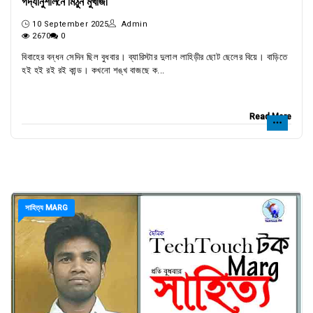
গদ্যানুশীলনে মিঠুন মুখার্জী
10 September 2025
Admin
2670
0
বিবাহের বন্ধন সেদিন ছিল বুধবার। ব্যারিস্টার দুলাল লাহিড়ীর ছোট ছেলের বিয়ে। বাড়িতে
হই হই রই রই কান্ড। কখনো শঙ্খ বাজছে ক...
Read More
সাহিত্য MARG