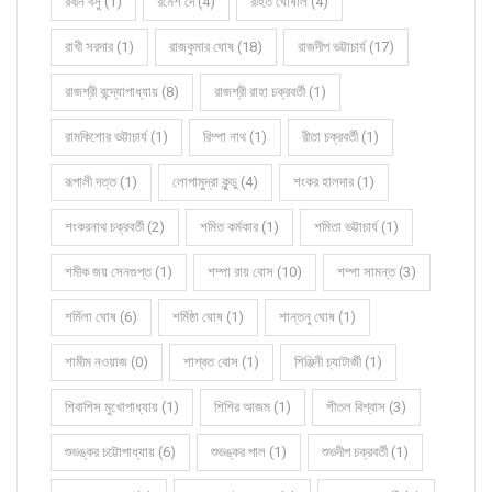
রবীন বসু (1)
রমেশ দে (4)
রহিত ঘোষাল (4)
রাখী সরদার (1)
রাজকুমার ঘোষ (18)
রাজদীপ ভট্টাচার্য (17)
রাজশ্রী বন্দ্যোপাধ্যায় (8)
রাজশ্রী রাহা চক্রবর্তী (1)
রামকিশোর ভট্টাচার্য (1)
রিম্পা নাথ (1)
রীতা চক্রবর্তী (1)
রূপালী দত্ত (1)
লোপামুদ্রা কুন্ডু (4)
শংকর হালদার (1)
শংকরনাথ চক্রবর্তী (2)
শমিত কর্মকার (1)
শমিতা ভট্টাচার্য (1)
শমীক জয় সেনগুপ্ত (1)
শম্পা রায় বোস (10)
শম্পা সামন্ত (3)
শর্মিলা ঘোষ (6)
শর্মিষ্ঠা ঘোষ (1)
শান্তনু ঘোষ (1)
শামীম নওয়াজ (0)
শাশ্বত বোস (1)
শিঞ্জিনী চ্যাটার্জী (1)
শিবাশিস মুখোপাধ্যায় (1)
শিশির আজম (1)
শীতল বিশ্বাস (3)
শুভঙ্কর চট্টোপাধ্যায় (6)
শুভঙ্কর পাল (1)
শুভদীপ চক্রবর্তী (1)