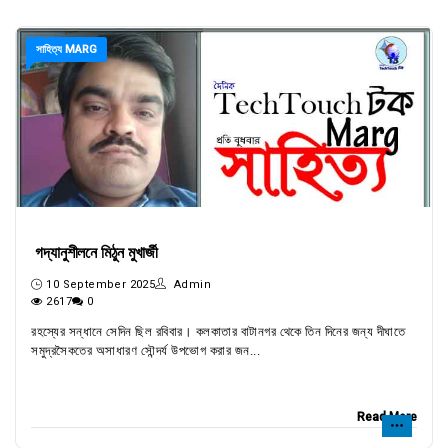
সাহিত্য MARG
গদ্যানুশীলনে মিঠুন মুখার্জী
10 September 2025
Admin
2617
0
রহস্যের সন্ধানে সেদিন ছিল রবিবার। কলকাতার বাটানগর থেকে তিন দিনের জন্য দীঘাতে
সমুদ্রসৈকতের অসাধারণ সৌন্দর্য উপভোগ করার জন...
Read More