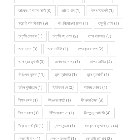
জায়েদ হোসাইন লাকী (3)
জাহির খান (1)
ঝিলম ত্রিবেদী (1)
ডরোথী দাশ বিশ্বাস (9)
ডাঃ প্রিয়াঙ্কা মন্ডল (1)
তনুশ্রী ঘোষ (1)
তনুশ্রী দেবনাথ (1)
তনুশ্রী বসু ঘোষ (2)
তপন তরফদার (3)
তপন মন্ডল (3)
তপন মাইতি (1)
তপনকুমার দত্ত (2)
তপোব্রত মুখার্জী (3)
তাপস মহাপাত্র (1)
তাপস মাইতি (4)
তীর্থঙ্কর সুমিত (11)
তুলি ব্যানার্জি (1)
তুলি ব্যানার্জী (1)
তুহিন কুমার চন্দ (1)
ত্রিদিবেশ দে (2)
দয়াময় পোদ্দার (1)
দীপক রজক (1)
দীপঙ্কর বাগচী (1)
দীপঙ্কর বৈদ্য (8)
দীপা সরকার (1)
দীপ্তিপ্রকাশ দে (1)
দীপ্তেন্দু চ্যাটার্জী (4)
দীপ্র দাসচৌধুরী (1)
দুর্গাপদ মন্ডল (1)
দেবকুমার মুখোপাধ্যায় (4)
দেবজানী দাস (1)
দেবনাথ চক্রবর্তী (1)
দেবযানী ভট্টাচার্য (3)