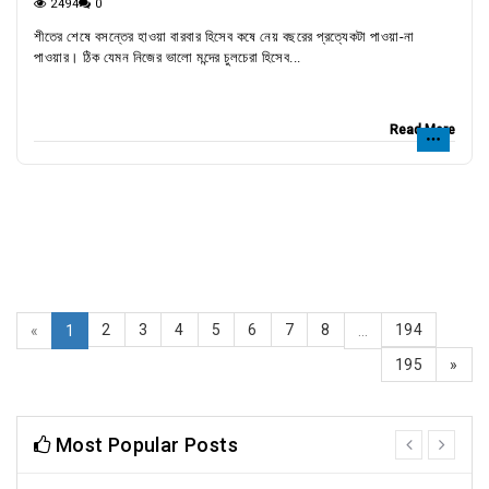
2494
0
শীতের শেষে বসন্তের হাওয়া বারবার হিসেব কষে নেয় বছরের প্রত্যেকটা পাওয়া-না
পাওয়ার। ঠিক যেমন নিজের ভালো মন্দের চুলচেরা হিসেব...
Read More
2
3
4
5
6
7
8
194
«
1
...
195
»
Most Popular Posts
prev
next