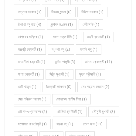
বাসুদেব সরকার (1)
বিক্রম মন্ডল (0)
বিদিশা সরকার (1)
বিশাখা বসু রায় (4)
বৃন্দাবন মণ্ডল (1)
বেবী সাউ (1)
ভাগ্যধর মল্লিক (1)
মঙ্গলা দত্ত রিমি (1)
মঞ্জরী ব্যানার্জী (1)
মঞ্জুশ্রী চক্রবর্তী (1)
মধুপর্ণা বসু (2)
মনালি বসু (1)
মনোনীতা চক্রবর্তী (1)
মন্দিরা গাঙ্গুলী (3)
মানস চক্রবর্ত্তী (11)
মালা চক্রবর্তী (1)
মিঠুন মুখার্জী (1)
মৃদুল শ্রীমানী (1)
মেরী খাতুন (1)
মৈত্রেয়ী হালদার (0)
মোঃ আব্দুল রহমান (2)
মোঃ মনিরুল আলম (1)
মোহাম্মদ শামীম মিয়া (1)
মৌ দাশগুপ্ত আদক (2)
মৌমিতা চ্যাটার্জী (1)
মৌসুমী মুখার্জী (3)
যশোধরা রায়চৌধুরী (1)
রঞ্জনা বসু (1)
রত্না দাস (11)