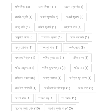
অগ্নিমিত্র (4)
অজয় বিশ্বাস (1)
অঞ্জনা চক্রবর্তী (1)
অঞ্জলি দে নন্দী (1)
অঞ্জলি মুখার্জী (7)
অঞ্জলী মুখার্জ (3)
অতনু বর্মন (1)
অনিতা মুখার্জী (1)
অনিন্দিতা নাথ (1)
অনিন্দিতা মিত্র (0)
অনিরুদ্ধ সুব্রত (1)
অনুজ মজুমদার (1)
অনুপ ঘোষাল (1)
অন্নপূর্ণা দাস (8)
অভিজিৎ দত্ত (8)
অমলেন্দু বিশ্বাস (1)
অমিত কুমার রায় (1)
অমিত বাগল (3)
অমিত মজুমদার (1)
অমিত মুখোপাধ্যায় (0)
অমিত রায় (1)
অমিতাভ সরকার (0)
অরণ্য রহমান (1)
অরিত্রা জুন ঘোষ (1)
অরুণিমা চ্যাটার্জী (1)
অর্কজ্যোতি ভট্টাচার্য্য (1)
অর্ণব সাহা (1)
অর্পিতা দাস (1)
অলিপা বসু (1)
অংশুদেব (11)
অশোক কুমার ঘোষ (10)
অশোক কুমার সাধুখাঁ (0)