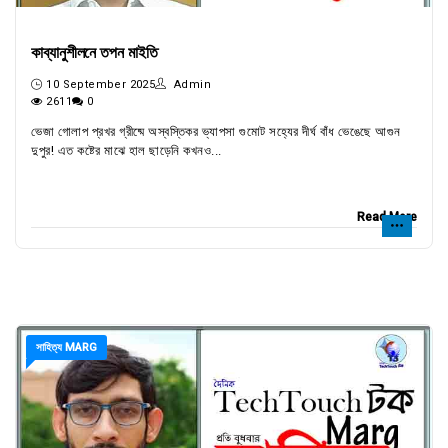
কাব্যানুশীলনে তপন মাইতি
10 September 2025
Admin
2611
0
ভেজা গোলাপ প্রখর গ্রীষ্মে অস্বস্তিকর ভ্যাপসা গুমোট সহ্যের দীর্ঘ বাঁধ ভেঙেছে আগুন
দুপুর! এত কষ্টের মাঝে হাল ছাড়েনি কখনও...
Read More
সাহিত্য MARG