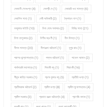
দেবযানী সেনগুপ্ত (4)
দেবশ্রী দে (1)
দেবারতি গুহ সামন্ত (6)
দেবাশিস সাহা (1)
দেবী অধিকারী (2)
দ্বৈপায়ন নাগ (1)
নবকুমার মাইতি (10)
নিনা ঘোষ সমাদ্দার (2)
নিবিড় সাহা (21)
নিশা তালুকদার (2)
নিশীথ ষড়ংগী (1)
নীল দিগন্ত (1)
নীলম সামন্ত (20)
নীলাঞ্জনা ভট্টাচার্য (1)
নূপুর রায় (1)
পরাশর বন্দ্যোপাধ্যায় (1)
পল্লব ভট্টাচার্য (1)
পাভেল আমান (2)
পার্থসারথি মহাপাত্র (1)
পিনাকী বসু (1)
পিয়াংকী (16)
পীযূষ কান্তি সরকার (1)
প্রণব কুমার বসু (5)
প্রতীতি গুপ্ত (1)
প্রতীমরাজ ভট্টাচার্য (2)
প্রদীপ গুপ্ত (8)
প্রদীপ মুখোপাধ্যায় (4)
প্রদীপ সরকার (3)
প্রভাত রঞ্জন ভট্টাচার্য্য (4)
প্রাণজি বসাক (1)
বনশ্রী রায় (1)
বন্দনা পাত্র (1)
বন্যা ব্যানার্জী (3)