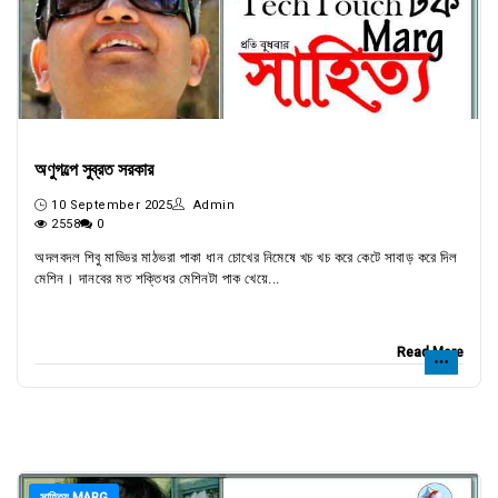
অণুগল্পে সুব্রত সরকার
10 September 2025
Admin
2558
0
অদলবদল শিবু মাড্ডির মাঠভরা পাকা ধান চোখের নিমেষে খচ খচ করে কেটে সাবাড় করে দিল
মেশিন। দানবের মত শক্তিধর মেশিনটা পাক খেয়ে...
Read More
সাহিত্য MARG