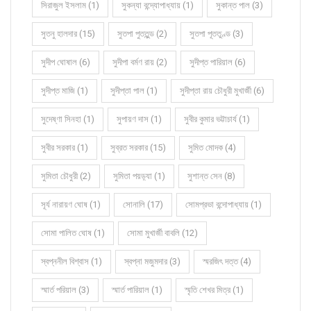
সিরাজুল ইসলাম (1)
সুকন্যা বন্দ্যোপাধ্যায় (1)
সুকান্ত পাল (3)
সুতনু হালদার (15)
সুতপা পুততুন্ড (2)
সুতপা পূততুণ্ড (3)
সুদীপ ঘোষাল (6)
সুদীপা বর্মণ রায় (2)
সুদীপ্ত পারিয়াল (6)
সুদীপ্ত মাজি (1)
সুদীপ্তা পাল (1)
সুদীপ্তা রায় চৌধুরী মুখার্জী (6)
সুদেষ্ণা সিনহা (1)
সুপায়ণ দাস (1)
সুবীর কুমার ভট্টাচার্য (1)
সুবীর সরকার (1)
সুব্রত সরকার (15)
সুমিত মোদক (4)
সুমিতা চৌধুরী (2)
সুমিতা পয়ড়্যা (1)
সুশান্ত সেন (8)
সূর্য নারায়ণ ঘোষ (1)
সোনালি (17)
সোমপ্রভা বন্দোপাধ্যায় (1)
সোমা পালিত ঘোষ (1)
সোমা মুখার্জী বাবলি (12)
স্বপ্ননীল বিশ্বাস (1)
স্বপ্না মজুমদার (3)
স্মরজিৎ দত্ত (4)
স্মার্ত পরিয়াল (3)
স্মার্ত পারিয়াল (1)
স্মৃতি শেখর মিত্র (1)