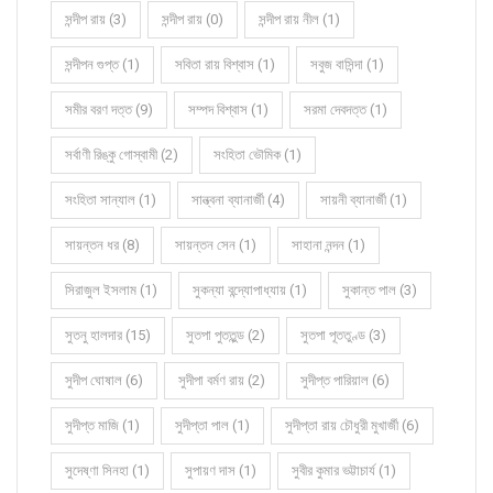
সন্দীপ রায় (3)
সন্দীপ রায় (0)
সন্দীপ রায় নীল (1)
সন্দীপন গুপ্ত (1)
সবিতা রায় বিশ্বাস (1)
সবুজ বাসিন্দা (1)
সমীর বরণ দত্ত (9)
সম্পদ বিশ্বাস (1)
সরমা দেবদত্ত (1)
সর্বাণী রিঙ্কু গোস্বামী (2)
সংহিতা ভৌমিক (1)
সংহিতা সান্যাল (1)
সান্ত্বনা ব্যানার্জী (4)
সায়নী ব্যানার্জী (1)
সায়ন্তন ধর (8)
সায়ন্তন সেন (1)
সাহানা নন্দন (1)
সিরাজুল ইসলাম (1)
সুকন্যা বন্দ্যোপাধ্যায় (1)
সুকান্ত পাল (3)
সুতনু হালদার (15)
সুতপা পুততুন্ড (2)
সুতপা পূততুণ্ড (3)
সুদীপ ঘোষাল (6)
সুদীপা বর্মণ রায় (2)
সুদীপ্ত পারিয়াল (6)
সুদীপ্ত মাজি (1)
সুদীপ্তা পাল (1)
সুদীপ্তা রায় চৌধুরী মুখার্জী (6)
সুদেষ্ণা সিনহা (1)
সুপায়ণ দাস (1)
সুবীর কুমার ভট্টাচার্য (1)