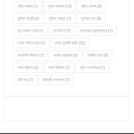
সুবীর সরকার (1)
সুব্রত সরকার (15)
সুমিত মোদক (4)
সুমিতা চৌধুরী (2)
সুমিতা পয়ড়্যা (1)
সুশান্ত সেন (8)
সূর্য নারায়ণ ঘোষ (1)
সোনালি (17)
সোমপ্রভা বন্দোপাধ্যায় (1)
সোমা পালিত ঘোষ (1)
সোমা মুখার্জী বাবলি (12)
স্বপ্ননীল বিশ্বাস (1)
স্বপ্না মজুমদার (3)
স্মরজিৎ দত্ত (4)
স্মার্ত পরিয়াল (3)
স্মার্ত পারিয়াল (1)
স্মৃতি শেখর মিত্র (1)
হাসি বসু (1)
হিমাদ্রী শেখর দাস (1)