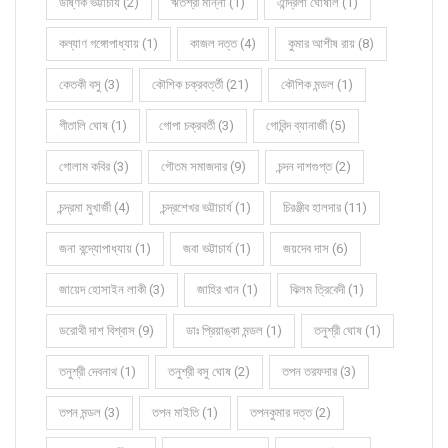
উষ্ণিক ভট্টাচার্য (2)
ঋতশ্রী মান্না (1)
ঐন্দ্রিলা ঘোষাল (1)
কল্যাণ গঙ্গোপাধ্যায় (1)
কাজল দত্ত (4)
কুমার আশীষ রায় (8)
কেতকী বসু (3)
কৌশিক চক্রবর্ত্তী (21)
কৌশিক মন্ডল (1)
গীতালি ঘোষ (1)
গোপা চক্রবর্তী (3)
গোবিন্দ ব্যানার্জী (5)
গোলাম কবির (3)
গৌতম সমাজদার (9)
চন্দন দাশগুপ্ত (2)
চন্দ্রমা মুখার্জী (4)
চন্দ্রশেখর ভট্টাচার্য (1)
চিরঞ্জীব হালদার (11)
জনা বন্দ্যোপাধ্যায় (1)
জবা ভট্টাচার্য (1)
জয়দেব দাস (6)
জায়েদ হোসাইন লাকী (3)
জাহির খান (1)
ঝিলম ত্রিবেদী (1)
ডরোথী দাশ বিশ্বাস (9)
ডাঃ প্রিয়াঙ্কা মন্ডল (1)
তনুশ্রী ঘোষ (1)
তনুশ্রী দেবনাথ (1)
তনুশ্রী বসু ঘোষ (2)
তপন তরফদার (3)
তপন মন্ডল (3)
তপন মাইতি (1)
তপনকুমার দত্ত (2)