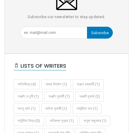
Subscribe our newsletter to stay updated.
Subscribe
LISTS OF WRITERS
অগ্নিমিত্র (4)
অজয় বিশ্বাস (1)
অঞ্জনা চক্রবর্তী (1)
অঞ্জলি দে নন্দী (1)
অঞ্জলি মুখার্জী (7)
অঞ্জলী মুখার্জ (3)
অতনু বর্মন (1)
অনিতা মুখার্জী (1)
অনিন্দিতা নাথ (1)
অনিন্দিতা মিত্র (0)
অনিরুদ্ধ সুব্রত (1)
অনুজ মজুমদার (1)
অনুপ ঘোষাল (1)
অন্নপূর্ণা দাস (8)
অভিজিৎ দত্ত (8)