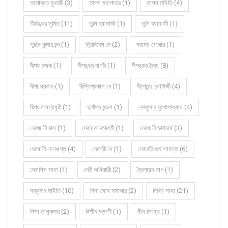
তপোব্রত মুখার্জী (3)
তাপস মহাপাত্র (1)
তাপস মাইতি (4)
তীর্থঙ্কর সুমিত (11)
তুলি ব্যানার্জি (1)
তুলি ব্যানার্জী (1)
তুহিন কুমার চন্দ (1)
ত্রিদিবেশ দে (2)
দয়াময় পোদ্দার (1)
দীপক রজক (1)
দীপঙ্কর বাগচী (1)
দীপঙ্কর বৈদ্য (8)
দীপা সরকার (1)
দীপ্তিপ্রকাশ দে (1)
দীপ্তেন্দু চ্যাটার্জী (4)
দীপ্র দাসচৌধুরী (1)
দুর্গাপদ মন্ডল (1)
দেবকুমার মুখোপাধ্যায় (4)
দেবজানী দাস (1)
দেবনাথ চক্রবর্তী (1)
দেবযানী ভট্টাচার্য (3)
দেবযানী সেনগুপ্ত (4)
দেবশ্রী দে (1)
দেবারতি গুহ সামন্ত (6)
দেবাশিস সাহা (1)
দেবী অধিকারী (2)
দ্বৈপায়ন নাগ (1)
নবকুমার মাইতি (10)
নিনা ঘোষ সমাদ্দার (2)
নিবিড় সাহা (21)
নিশা তালুকদার (2)
নিশীথ ষড়ংগী (1)
নীল দিগন্ত (1)