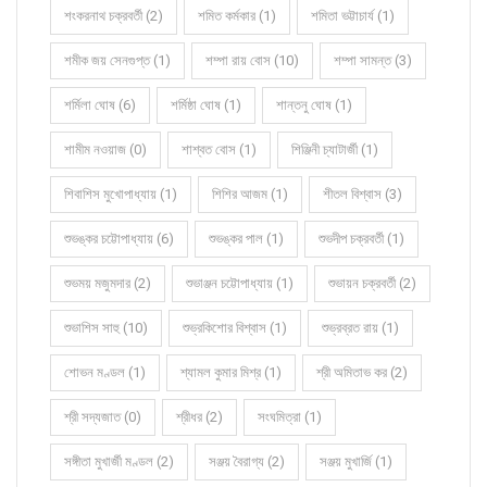
শংকরনাথ চক্রবর্তী (2)
শমিত কর্মকার (1)
শমিতা ভট্টাচার্য (1)
শমীক জয় সেনগুপ্ত (1)
শম্পা রায় বোস (10)
শম্পা সামন্ত (3)
শর্মিলা ঘোষ (6)
শর্মিষ্ঠা ঘোষ (1)
শান্তনু ঘোষ (1)
শামীম নওয়াজ (0)
শাশ্বত বোস (1)
শিঞ্জিনী চ্যাটার্জী (1)
শিবাশিস মুখোপাধ্যায় (1)
শিশির আজম (1)
শীতল বিশ্বাস (3)
শুভঙ্কর চট্টোপাধ্যায় (6)
শুভঙ্কর পাল (1)
শুভদীপ চক্রবর্তী (1)
শুভময় মজুমদার (2)
শুভাঞ্জন চট্টোপাধ্যায় (1)
শুভায়ন চক্রবর্তী (2)
শুভাশিস সাহু (10)
শুভ্রকিশোর বিশ্বাস (1)
শুভ্রব্রত রায় (1)
শোভন মণ্ডল (1)
শ্যামল কুমার মিশ্র (1)
শ্রী অমিতাভ কর (2)
শ্রী সদ্যজাত (0)
শ্রীধর (2)
সংঘমিত্রা (1)
সঙ্গীতা মুখার্জী মণ্ডল (2)
সঞ্জয় বৈরাগ্য (2)
সঞ্জয় মুখার্জি (1)