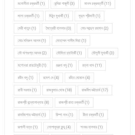
মনোনীতা চক্রবর্তী (1)
মন্দিরা গাঙ্গুলী (3)
মানস চক্রবর্ত্তী (11)
মালা চক্রবর্তী (1)
মিঠুন মুখার্জী (1)
মৃদুল শ্রীমানী (1)
মেরী খাতুন (1)
মৈত্রেয়ী হালদার (0)
মোঃ আব্দুল রহমান (2)
মোঃ মনিরুল আলম (1)
মোহাম্মদ শামীম মিয়া (1)
মৌ দাশগুপ্ত আদক (2)
মৌমিতা চ্যাটার্জী (1)
মৌসুমী মুখার্জী (3)
যশোধরা রায়চৌধুরী (1)
রঞ্জনা বসু (1)
রত্না দাস (11)
রবীন বসু (1)
রমেশ দে (4)
রহিত ঘোষাল (4)
রাখী সরদার (1)
রাজকুমার ঘোষ (18)
রাজদীপ ভট্টাচার্য (17)
রাজশ্রী বন্দ্যোপাধ্যায় (8)
রাজশ্রী রাহা চক্রবর্তী (1)
রামকিশোর ভট্টাচার্য (1)
রিম্পা নাথ (1)
রীতা চক্রবর্তী (1)
রূপালী দত্ত (1)
লোপামুদ্রা কুন্ডু (4)
শংকর হালদার (1)