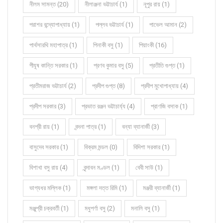
নীলম সামন্ত (20)
নীলাঞ্জনা ভট্টাচার্য (1)
নূপুর রায় (1)
পরাশর বন্দ্যোপাধ্যায় (1)
পল্লব ভট্টাচার্য (1)
পাভেল আমান (2)
পার্থসারথি মহাপাত্র (1)
পিনাকী বসু (1)
পিয়াংকী (16)
পীযূষ কান্তি সরকার (1)
প্রণব কুমার বসু (5)
প্রতীতি গুপ্ত (1)
প্রতীমরাজ ভট্টাচার্য (2)
প্রদীপ গুপ্ত (8)
প্রদীপ মুখোপাধ্যায় (4)
প্রদীপ সরকার (3)
প্রভাত রঞ্জন ভট্টাচার্য্য (4)
প্রাণজি বসাক (1)
বনশ্রী রায় (1)
বন্দনা পাত্র (1)
বন্যা ব্যানার্জী (3)
বাসুদেব সরকার (1)
বিক্রম মন্ডল (0)
বিদিশা সরকার (1)
বিশাখা বসু রায় (4)
বৃন্দাবন মণ্ডল (1)
বেবী সাউ (1)
ভাগ্যধর মল্লিক (1)
মঙ্গলা দত্ত রিমি (1)
মঞ্জরী ব্যানার্জী (1)
মঞ্জুশ্রী চক্রবর্তী (1)
মধুপর্ণা বসু (2)
মনালি বসু (1)