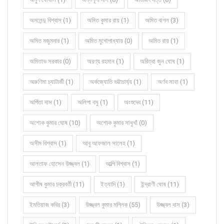
অমলেন্দু বিশ্বাস (1)
অমিত কুমার রায় (1)
অমিত বাগল (3)
অমিত মজুমদার (1)
অমিত মুখোপাধ্যায় (0)
অমিত রায় (1)
অমিতাভ সরকার (0)
অরণ্য রহমান (1)
অরিত্রা জুন ঘোষ (1)
অরুণিমা চ্যাটার্জী (1)
অর্কজ্যোতি ভট্টাচার্য্য (1)
অর্ণব সাহা (1)
অর্পিতা দাস (1)
অলিপা বসু (1)
অংশুদেব (11)
অশোক কুমার ঘোষ (10)
অশোক কুমার সাধুখাঁ (0)
অসীম বিশ্বাস (1)
আবু আফজাল সালেহ (1)
আলতাফ হোসেন উজ্জ্বল (1)
আল্পি বিশ্বাস (1)
আশীষ কুমার চক্রবর্তী (11)
ইত্যাদি (1)
ইন্দ্রাণী ঘোষ (11)
ইমতিয়াজ কবির (3)
উজ্জ্বল কুমার মল্লিক (55)
উজ্জ্বল দাস (3)