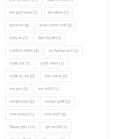
জনা বন্দ্যোপাধ্যায় (1)
জবা ভট্টাচার্য (1)
জয়দেব দাস (6)
জায়েদ হোসাইন লাকী (3)
জাহির খান (1)
ঝিলম ত্রিবেদী (1)
ডরোথী দাশ বিশ্বাস (9)
ডাঃ প্রিয়াঙ্কা মন্ডল (1)
তনুশ্রী ঘোষ (1)
তনুশ্রী দেবনাথ (1)
তনুশ্রী বসু ঘোষ (2)
তপন তরফদার (3)
তপন মন্ডল (3)
তপন মাইতি (1)
তপনকুমার দত্ত (2)
তপোব্রত মুখার্জী (3)
তাপস মহাপাত্র (1)
তাপস মাইতি (4)
তীর্থঙ্কর সুমিত (11)
তুলি ব্যানার্জি (1)