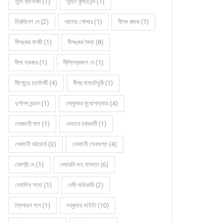
তুলি ব্যানার্জী (1)
তুহিন কুমার চন্দ (1)
ত্রিদিবেশ দে (2)
দয়াময় পোদ্দার (1)
দীপক রজক (1)
দীপঙ্কর বাগচী (1)
দীপঙ্কর বৈদ্য (8)
দীপা সরকার (1)
দীপ্তিপ্রকাশ দে (1)
দীপ্তেন্দু চ্যাটার্জী (4)
দীপ্র দাসচৌধুরী (1)
দুর্গাপদ মন্ডল (1)
দেবকুমার মুখোপাধ্যায় (4)
দেবজানী দাস (1)
দেবনাথ চক্রবর্তী (1)
দেবযানী ভট্টাচার্য (3)
দেবযানী সেনগুপ্ত (4)
দেবশ্রী দে (1)
দেবারতি গুহ সামন্ত (6)
দেবাশিস সাহা (1)
দেবী অধিকারী (2)
দ্বৈপায়ন নাগ (1)
নবকুমার মাইতি (10)