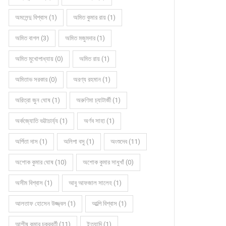
অমলেন্দু বিশ্বাস (1)
অমিত কুমার রায় (1)
অমিত বাগল (3)
অমিত মজুমদার (1)
অমিত মুখোপাধ্যায় (0)
অমিত রায় (1)
অমিতাভ সরকার (0)
অরণ্য রহমান (1)
অরিত্রা জুন ঘোষ (1)
অরুণিমা চ্যাটার্জী (1)
অর্কজ্যোতি ভট্টাচার্য্য (1)
অর্ণব সাহা (1)
অর্পিতা দাস (1)
অলিপা বসু (1)
অংশুদেব (11)
অশোক কুমার ঘোষ (10)
অশোক কুমার সাধুখাঁ (0)
অসীম বিশ্বাস (1)
আবু আফজাল সালেহ (1)
আলতাফ হোসেন উজ্জ্বল (1)
আল্পি বিশ্বাস (1)
আশীষ কুমার চক্রবর্তী (11)
ইত্যাদি (1)