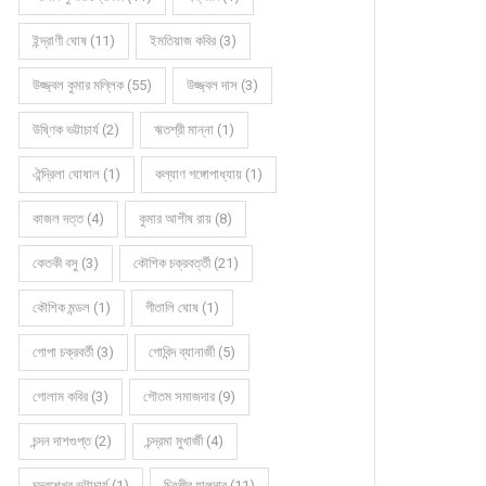
ইন্দ্রাণী ঘোষ (11)
ইমতিয়াজ কবির (3)
উজ্জ্বল কুমার মল্লিক (55)
উজ্জ্বল দাস (3)
উষ্ণিক ভট্টাচার্য (2)
ঋতশ্রী মান্না (1)
ঐন্দ্রিলা ঘোষাল (1)
কল্যাণ গঙ্গোপাধ্যায় (1)
কাজল দত্ত (4)
কুমার আশীষ রায় (8)
কেতকী বসু (3)
কৌশিক চক্রবর্ত্তী (21)
কৌশিক মন্ডল (1)
গীতালি ঘোষ (1)
গোপা চক্রবর্তী (3)
গোবিন্দ ব্যানার্জী (5)
গোলাম কবির (3)
গৌতম সমাজদার (9)
চন্দন দাশগুপ্ত (2)
চন্দ্রমা মুখার্জী (4)
চন্দ্রশেখর ভট্টাচার্য (1)
চিরঞ্জীব হালদার (11)