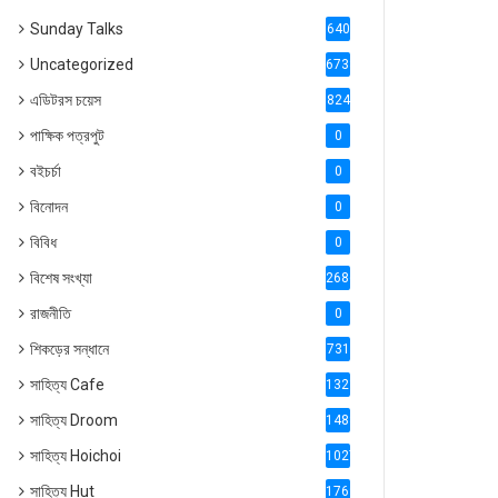
Sunday Talks
640
Uncategorized
6738
এডিটরস চয়েস
824
পাক্ষিক পত্রপুট
0
বইচর্চা
0
বিনোদন
0
বিবিধ
0
বিশেষ সংখ্যা
2686
রাজনীতি
0
শিকড়ের সন্ধানে
731
সাহিত্য Cafe
1321
সাহিত্য Droom
1488
সাহিত্য Hoichoi
1027
সাহিত্য Hut
1769