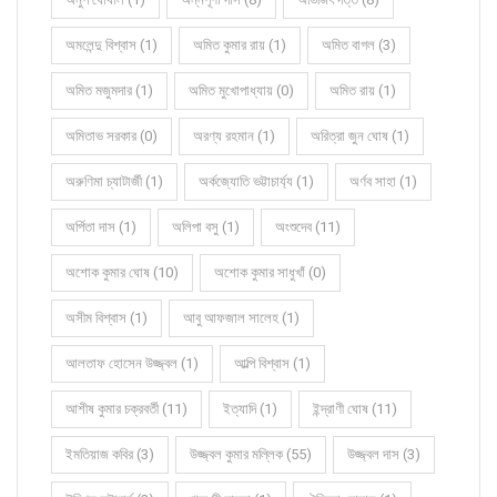
অমলেন্দু বিশ্বাস (1)
অমিত কুমার রায় (1)
অমিত বাগল (3)
অমিত মজুমদার (1)
অমিত মুখোপাধ্যায় (0)
অমিত রায় (1)
অমিতাভ সরকার (0)
অরণ্য রহমান (1)
অরিত্রা জুন ঘোষ (1)
অরুণিমা চ্যাটার্জী (1)
অর্কজ্যোতি ভট্টাচার্য্য (1)
অর্ণব সাহা (1)
অর্পিতা দাস (1)
অলিপা বসু (1)
অংশুদেব (11)
অশোক কুমার ঘোষ (10)
অশোক কুমার সাধুখাঁ (0)
অসীম বিশ্বাস (1)
আবু আফজাল সালেহ (1)
আলতাফ হোসেন উজ্জ্বল (1)
আল্পি বিশ্বাস (1)
আশীষ কুমার চক্রবর্তী (11)
ইত্যাদি (1)
ইন্দ্রাণী ঘোষ (11)
ইমতিয়াজ কবির (3)
উজ্জ্বল কুমার মল্লিক (55)
উজ্জ্বল দাস (3)