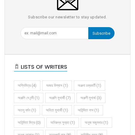
Subscribe our newsletter to stay updated.
Subscribe
LISTS OF WRITERS
অগ্নিমিত্র (4)
অজয় বিশ্বাস (1)
অঞ্জনা চক্রবর্তী (1)
অঞ্জলি দে নন্দী (1)
অঞ্জলি মুখার্জী (7)
অঞ্জলী মুখার্জ (3)
অতনু বর্মন (1)
অনিতা মুখার্জী (1)
অনিন্দিতা নাথ (1)
অনিন্দিতা মিত্র (0)
অনিরুদ্ধ সুব্রত (1)
অনুজ মজুমদার (1)
অনুপ ঘোষাল (1)
অন্নপূর্ণা দাস (8)
অভিজিৎ দত্ত (8)