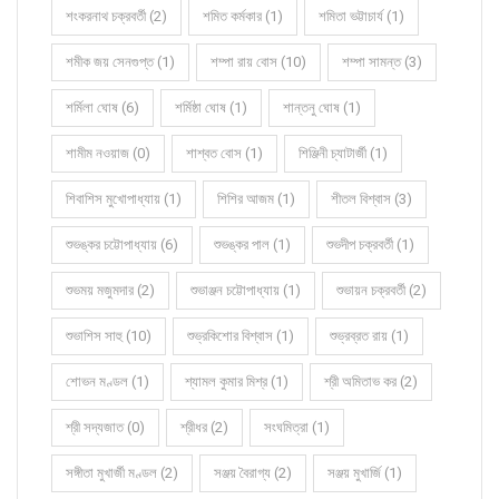
শংকরনাথ চক্রবর্তী (2)
শমিত কর্মকার (1)
শমিতা ভট্টাচার্য (1)
শমীক জয় সেনগুপ্ত (1)
শম্পা রায় বোস (10)
শম্পা সামন্ত (3)
শর্মিলা ঘোষ (6)
শর্মিষ্ঠা ঘোষ (1)
শান্তনু ঘোষ (1)
শামীম নওয়াজ (0)
শাশ্বত বোস (1)
শিঞ্জিনী চ্যাটার্জী (1)
শিবাশিস মুখোপাধ্যায় (1)
শিশির আজম (1)
শীতল বিশ্বাস (3)
শুভঙ্কর চট্টোপাধ্যায় (6)
শুভঙ্কর পাল (1)
শুভদীপ চক্রবর্তী (1)
শুভময় মজুমদার (2)
শুভাঞ্জন চট্টোপাধ্যায় (1)
শুভায়ন চক্রবর্তী (2)
শুভাশিস সাহু (10)
শুভ্রকিশোর বিশ্বাস (1)
শুভ্রব্রত রায় (1)
শোভন মণ্ডল (1)
শ্যামল কুমার মিশ্র (1)
শ্রী অমিতাভ কর (2)
শ্রী সদ্যজাত (0)
শ্রীধর (2)
সংঘমিত্রা (1)
সঙ্গীতা মুখার্জী মণ্ডল (2)
সঞ্জয় বৈরাগ্য (2)
সঞ্জয় মুখার্জি (1)