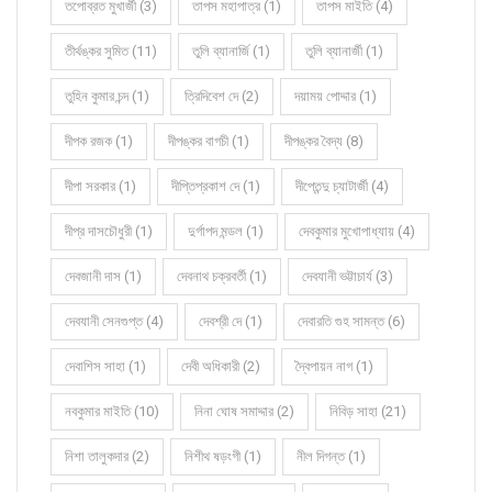
তপোব্রত মুখার্জী (3)
তাপস মহাপাত্র (1)
তাপস মাইতি (4)
তীর্থঙ্কর সুমিত (11)
তুলি ব্যানার্জি (1)
তুলি ব্যানার্জী (1)
তুহিন কুমার চন্দ (1)
ত্রিদিবেশ দে (2)
দয়াময় পোদ্দার (1)
দীপক রজক (1)
দীপঙ্কর বাগচী (1)
দীপঙ্কর বৈদ্য (8)
দীপা সরকার (1)
দীপ্তিপ্রকাশ দে (1)
দীপ্তেন্দু চ্যাটার্জী (4)
দীপ্র দাসচৌধুরী (1)
দুর্গাপদ মন্ডল (1)
দেবকুমার মুখোপাধ্যায় (4)
দেবজানী দাস (1)
দেবনাথ চক্রবর্তী (1)
দেবযানী ভট্টাচার্য (3)
দেবযানী সেনগুপ্ত (4)
দেবশ্রী দে (1)
দেবারতি গুহ সামন্ত (6)
দেবাশিস সাহা (1)
দেবী অধিকারী (2)
দ্বৈপায়ন নাগ (1)
নবকুমার মাইতি (10)
নিনা ঘোষ সমাদ্দার (2)
নিবিড় সাহা (21)
নিশা তালুকদার (2)
নিশীথ ষড়ংগী (1)
নীল দিগন্ত (1)