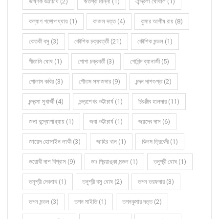
উষ্ণিক ভট্টাচার্য (2)
ঋতশ্রী মান্না (1)
ঐন্দ্রিলা ঘোষাল (1)
কল্যাণ গঙ্গোপাধ্যায় (1)
কাজল দত্ত (4)
কুমার আশীষ রায় (8)
কেতকী বসু (3)
কৌশিক চক্রবর্ত্তী (21)
কৌশিক মন্ডল (1)
গীতালি ঘোষ (1)
গোপা চক্রবর্তী (3)
গোবিন্দ ব্যানার্জী (5)
গোলাম কবির (3)
গৌতম সমাজদার (9)
চন্দন দাশগুপ্ত (2)
চন্দ্রমা মুখার্জী (4)
চন্দ্রশেখর ভট্টাচার্য (1)
চিরঞ্জীব হালদার (11)
জনা বন্দ্যোপাধ্যায় (1)
জবা ভট্টাচার্য (1)
জয়দেব দাস (6)
জায়েদ হোসাইন লাকী (3)
জাহির খান (1)
ঝিলম ত্রিবেদী (1)
ডরোথী দাশ বিশ্বাস (9)
ডাঃ প্রিয়াঙ্কা মন্ডল (1)
তনুশ্রী ঘোষ (1)
তনুশ্রী দেবনাথ (1)
তনুশ্রী বসু ঘোষ (2)
তপন তরফদার (3)
তপন মন্ডল (3)
তপন মাইতি (1)
তপনকুমার দত্ত (2)