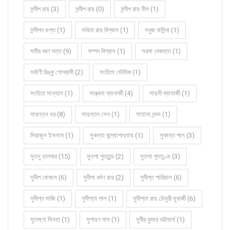
সন্দীপ রায় (3)
সন্দীপ রায় (0)
সন্দীপ রায় নীল (1)
সন্দীপন গুপ্ত (1)
সবিতা রায় বিশ্বাস (1)
সবুজ বাসিন্দা (1)
সমীর বরণ দত্ত (9)
সম্পদ বিশ্বাস (1)
সরমা দেবদত্ত (1)
সর্বাণী রিঙ্কু গোস্বামী (2)
সংহিতা ভৌমিক (1)
সংহিতা সান্যাল (1)
সান্ত্বনা ব্যানার্জী (4)
সায়নী ব্যানার্জী (1)
সায়ন্তন ধর (8)
সায়ন্তন সেন (1)
সাহানা নন্দন (1)
সিরাজুল ইসলাম (1)
সুকন্যা বন্দ্যোপাধ্যায় (1)
সুকান্ত পাল (3)
সুতনু হালদার (15)
সুতপা পুততুন্ড (2)
সুতপা পূততুণ্ড (3)
সুদীপ ঘোষাল (6)
সুদীপা বর্মণ রায় (2)
সুদীপ্ত পারিয়াল (6)
সুদীপ্ত মাজি (1)
সুদীপ্তা পাল (1)
সুদীপ্তা রায় চৌধুরী মুখার্জী (6)
সুদেষ্ণা সিনহা (1)
সুপায়ণ দাস (1)
সুবীর কুমার ভট্টাচার্য (1)