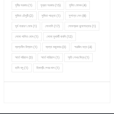
সুবীর সরকার (1)
সুব্রত সরকার (15)
সুমিত মোদক (4)
সুমিতা চৌধুরী (2)
সুমিতা পয়ড়্যা (1)
সুশান্ত সেন (8)
সূর্য নারায়ণ ঘোষ (1)
সোনালি (17)
সোমপ্রভা বন্দোপাধ্যায় (1)
সোমা পালিত ঘোষ (1)
সোমা মুখার্জী বাবলি (12)
স্বপ্ননীল বিশ্বাস (1)
স্বপ্না মজুমদার (3)
স্মরজিৎ দত্ত (4)
স্মার্ত পরিয়াল (3)
স্মার্ত পারিয়াল (1)
স্মৃতি শেখর মিত্র (1)
হাসি বসু (1)
হিমাদ্রী শেখর দাস (1)