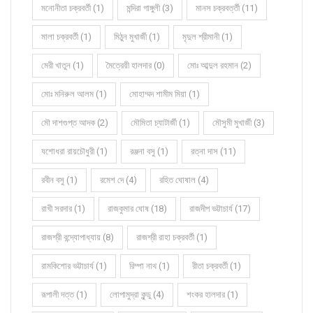
মনোনীতা চক্রবর্তী (1)
মন্দিরা গাঙ্গুলী (3)
মানস চক্রবর্ত্তী (11)
মালা চক্রবর্তী (1)
মিঠুন মুখার্জী (1)
মৃদুল শ্রীমানী (1)
মেরী খাতুন (1)
মৈত্রেয়ী হালদার (0)
মোঃ আব্দুল রহমান (2)
মোঃ মনিরুল আলম (1)
মোহাম্মদ শামীম মিয়া (1)
মৌ দাশগুপ্ত আদক (2)
মৌমিতা চ্যাটার্জী (1)
মৌসুমী মুখার্জী (3)
যশোধরা রায়চৌধুরী (1)
রঞ্জনা বসু (1)
রত্না দাস (11)
রবীন বসু (1)
রমেশ দে (4)
রহিত ঘোষাল (4)
রাখী সরদার (1)
রাজকুমার ঘোষ (18)
রাজদীপ ভট্টাচার্য (17)
রাজশ্রী বন্দ্যোপাধ্যায় (8)
রাজশ্রী রাহা চক্রবর্তী (1)
রামকিশোর ভট্টাচার্য (1)
রিম্পা নাথ (1)
রীতা চক্রবর্তী (1)
রূপালী দত্ত (1)
লোপামুদ্রা কুন্ডু (4)
শংকর হালদার (1)