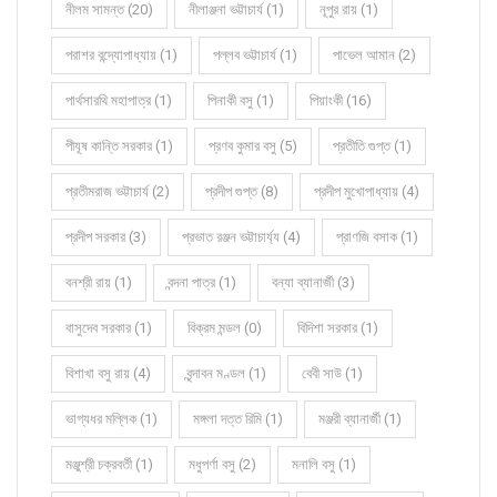
নীলম সামন্ত (20)
নীলাঞ্জনা ভট্টাচার্য (1)
নূপুর রায় (1)
পরাশর বন্দ্যোপাধ্যায় (1)
পল্লব ভট্টাচার্য (1)
পাভেল আমান (2)
পার্থসারথি মহাপাত্র (1)
পিনাকী বসু (1)
পিয়াংকী (16)
পীযূষ কান্তি সরকার (1)
প্রণব কুমার বসু (5)
প্রতীতি গুপ্ত (1)
প্রতীমরাজ ভট্টাচার্য (2)
প্রদীপ গুপ্ত (8)
প্রদীপ মুখোপাধ্যায় (4)
প্রদীপ সরকার (3)
প্রভাত রঞ্জন ভট্টাচার্য্য (4)
প্রাণজি বসাক (1)
বনশ্রী রায় (1)
বন্দনা পাত্র (1)
বন্যা ব্যানার্জী (3)
বাসুদেব সরকার (1)
বিক্রম মন্ডল (0)
বিদিশা সরকার (1)
বিশাখা বসু রায় (4)
বৃন্দাবন মণ্ডল (1)
বেবী সাউ (1)
ভাগ্যধর মল্লিক (1)
মঙ্গলা দত্ত রিমি (1)
মঞ্জরী ব্যানার্জী (1)
মঞ্জুশ্রী চক্রবর্তী (1)
মধুপর্ণা বসু (2)
মনালি বসু (1)