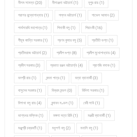
নীলম সামন্ত (20)
নীলাঞ্জনা ভট্টাচার্য (1)
নূপুর রায় (1)
পরাশর বন্দ্যোপাধ্যায় (1)
পল্লব ভট্টাচার্য (1)
পাভেল আমান (2)
পার্থসারথি মহাপাত্র (1)
পিনাকী বসু (1)
পিয়াংকী (16)
পীযূষ কান্তি সরকার (1)
প্রণব কুমার বসু (5)
প্রতীতি গুপ্ত (1)
প্রতীমরাজ ভট্টাচার্য (2)
প্রদীপ গুপ্ত (8)
প্রদীপ মুখোপাধ্যায় (4)
প্রদীপ সরকার (3)
প্রভাত রঞ্জন ভট্টাচার্য্য (4)
প্রাণজি বসাক (1)
বনশ্রী রায় (1)
বন্দনা পাত্র (1)
বন্যা ব্যানার্জী (3)
বাসুদেব সরকার (1)
বিক্রম মন্ডল (0)
বিদিশা সরকার (1)
বিশাখা বসু রায় (4)
বৃন্দাবন মণ্ডল (1)
বেবী সাউ (1)
ভাগ্যধর মল্লিক (1)
মঙ্গলা দত্ত রিমি (1)
মঞ্জরী ব্যানার্জী (1)
মঞ্জুশ্রী চক্রবর্তী (1)
মধুপর্ণা বসু (2)
মনালি বসু (1)