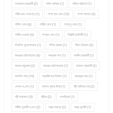
শংকরনাথ চক্রবর্তী (2)
শমিত কর্মকার (1)
শমিতা ভট্টাচার্য (1)
শমীক জয় সেনগুপ্ত (1)
শম্পা রায় বোস (10)
শম্পা সামন্ত (3)
শর্মিলা ঘোষ (6)
শর্মিষ্ঠা ঘোষ (1)
শান্তনু ঘোষ (1)
শামীম নওয়াজ (0)
শাশ্বত বোস (1)
শিঞ্জিনী চ্যাটার্জী (1)
শিবাশিস মুখোপাধ্যায় (1)
শিশির আজম (1)
শীতল বিশ্বাস (3)
শুভঙ্কর চট্টোপাধ্যায় (6)
শুভঙ্কর পাল (1)
শুভদীপ চক্রবর্তী (1)
শুভময় মজুমদার (2)
শুভাঞ্জন চট্টোপাধ্যায় (1)
শুভায়ন চক্রবর্তী (2)
শুভাশিস সাহু (10)
শুভ্রকিশোর বিশ্বাস (1)
শুভ্রব্রত রায় (1)
শোভন মণ্ডল (1)
শ্যামল কুমার মিশ্র (1)
শ্রী অমিতাভ কর (2)
শ্রী সদ্যজাত (0)
শ্রীধর (2)
সংঘমিত্রা (1)
সঙ্গীতা মুখার্জী মণ্ডল (2)
সঞ্জয় বৈরাগ্য (2)
সঞ্জয় মুখার্জি (1)