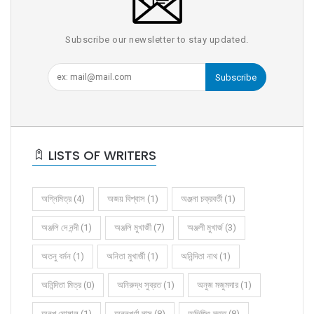
Subscribe our newsletter to stay updated.
Subscribe
LISTS OF WRITERS
অগ্নিমিত্র (4)
অজয় বিশ্বাস (1)
অঞ্জনা চক্রবর্তী (1)
অঞ্জলি দে নন্দী (1)
অঞ্জলি মুখার্জী (7)
অঞ্জলী মুখার্জ (3)
অতনু বর্মন (1)
অনিতা মুখার্জী (1)
অনিন্দিতা নাথ (1)
অনিন্দিতা মিত্র (0)
অনিরুদ্ধ সুব্রত (1)
অনুজ মজুমদার (1)
অনুপ ঘোষাল (1)
অন্নপূর্ণা দাস (8)
অভিজিৎ দত্ত (8)