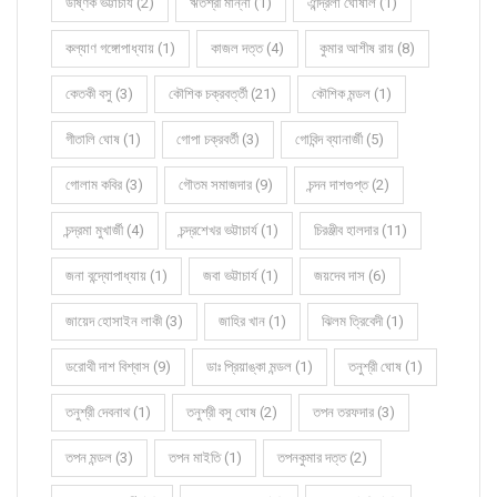
উষ্ণিক ভট্টাচার্য (2)
ঋতশ্রী মান্না (1)
ঐন্দ্রিলা ঘোষাল (1)
কল্যাণ গঙ্গোপাধ্যায় (1)
কাজল দত্ত (4)
কুমার আশীষ রায় (8)
কেতকী বসু (3)
কৌশিক চক্রবর্ত্তী (21)
কৌশিক মন্ডল (1)
গীতালি ঘোষ (1)
গোপা চক্রবর্তী (3)
গোবিন্দ ব্যানার্জী (5)
গোলাম কবির (3)
গৌতম সমাজদার (9)
চন্দন দাশগুপ্ত (2)
চন্দ্রমা মুখার্জী (4)
চন্দ্রশেখর ভট্টাচার্য (1)
চিরঞ্জীব হালদার (11)
জনা বন্দ্যোপাধ্যায় (1)
জবা ভট্টাচার্য (1)
জয়দেব দাস (6)
জায়েদ হোসাইন লাকী (3)
জাহির খান (1)
ঝিলম ত্রিবেদী (1)
ডরোথী দাশ বিশ্বাস (9)
ডাঃ প্রিয়াঙ্কা মন্ডল (1)
তনুশ্রী ঘোষ (1)
তনুশ্রী দেবনাথ (1)
তনুশ্রী বসু ঘোষ (2)
তপন তরফদার (3)
তপন মন্ডল (3)
তপন মাইতি (1)
তপনকুমার দত্ত (2)