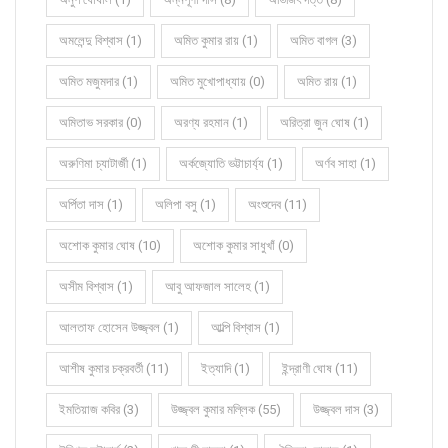
অমলেন্দু বিশ্বাস (1)
অমিত কুমার রায় (1)
অমিত বাগল (3)
অমিত মজুমদার (1)
অমিত মুখোপাধ্যায় (0)
অমিত রায় (1)
অমিতাভ সরকার (0)
অরণ্য রহমান (1)
অরিত্রা জুন ঘোষ (1)
অরুণিমা চ্যাটার্জী (1)
অর্কজ্যোতি ভট্টাচার্য্য (1)
অর্ণব সাহা (1)
অর্পিতা দাস (1)
অলিপা বসু (1)
অংশুদেব (11)
অশোক কুমার ঘোষ (10)
অশোক কুমার সাধুখাঁ (0)
অসীম বিশ্বাস (1)
আবু আফজাল সালেহ (1)
আলতাফ হোসেন উজ্জ্বল (1)
আল্পি বিশ্বাস (1)
আশীষ কুমার চক্রবর্তী (11)
ইত্যাদি (1)
ইন্দ্রাণী ঘোষ (11)
ইমতিয়াজ কবির (3)
উজ্জ্বল কুমার মল্লিক (55)
উজ্জ্বল দাস (3)