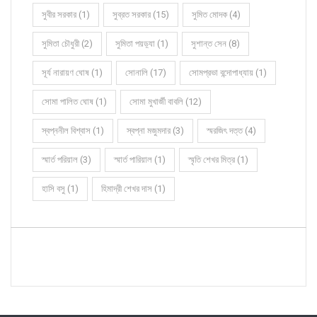
সুবীর সরকার (1)
সুব্রত সরকার (15)
সুমিত মোদক (4)
সুমিতা চৌধুরী (2)
সুমিতা পয়ড়্যা (1)
সুশান্ত সেন (8)
সূর্য নারায়ণ ঘোষ (1)
সোনালি (17)
সোমপ্রভা বন্দোপাধ্যায় (1)
সোমা পালিত ঘোষ (1)
সোমা মুখার্জী বাবলি (12)
স্বপ্ননীল বিশ্বাস (1)
স্বপ্না মজুমদার (3)
স্মরজিৎ দত্ত (4)
স্মার্ত পরিয়াল (3)
স্মার্ত পারিয়াল (1)
স্মৃতি শেখর মিত্র (1)
হাসি বসু (1)
হিমাদ্রী শেখর দাস (1)