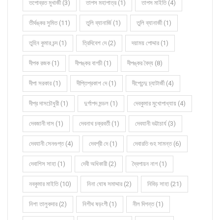
তপোব্রত মুখার্জী (3)
তাপস মহাপাত্র (1)
তাপস মাইতি (4)
তীর্থঙ্কর সুমিত (11)
তুলি ব্যানার্জি (1)
তুলি ব্যানার্জী (1)
তুহিন কুমার চন্দ (1)
ত্রিদিবেশ দে (2)
দয়াময় পোদ্দার (1)
দীপক রজক (1)
দীপঙ্কর বাগচী (1)
দীপঙ্কর বৈদ্য (8)
দীপা সরকার (1)
দীপ্তিপ্রকাশ দে (1)
দীপ্তেন্দু চ্যাটার্জী (4)
দীপ্র দাসচৌধুরী (1)
দুর্গাপদ মন্ডল (1)
দেবকুমার মুখোপাধ্যায় (4)
দেবজানী দাস (1)
দেবনাথ চক্রবর্তী (1)
দেবযানী ভট্টাচার্য (3)
দেবযানী সেনগুপ্ত (4)
দেবশ্রী দে (1)
দেবারতি গুহ সামন্ত (6)
দেবাশিস সাহা (1)
দেবী অধিকারী (2)
দ্বৈপায়ন নাগ (1)
নবকুমার মাইতি (10)
নিনা ঘোষ সমাদ্দার (2)
নিবিড় সাহা (21)
নিশা তালুকদার (2)
নিশীথ ষড়ংগী (1)
নীল দিগন্ত (1)