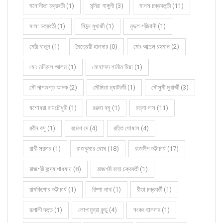
মনোনীতা চক্রবর্তী (1)
মন্দিরা গাঙ্গুলী (3)
মানস চক্রবর্ত্তী (11)
মালা চক্রবর্তী (1)
মিঠুন মুখার্জী (1)
মৃদুল শ্রীমানী (1)
মেরী খাতুন (1)
মৈত্রেয়ী হালদার (0)
মোঃ আব্দুল রহমান (2)
মোঃ মনিরুল আলম (1)
মোহাম্মদ শামীম মিয়া (1)
মৌ দাশগুপ্ত আদক (2)
মৌমিতা চ্যাটার্জী (1)
মৌসুমী মুখার্জী (3)
যশোধরা রায়চৌধুরী (1)
রঞ্জনা বসু (1)
রত্না দাস (11)
রবীন বসু (1)
রমেশ দে (4)
রহিত ঘোষাল (4)
রাখী সরদার (1)
রাজকুমার ঘোষ (18)
রাজদীপ ভট্টাচার্য (17)
রাজশ্রী বন্দ্যোপাধ্যায় (8)
রাজশ্রী রাহা চক্রবর্তী (1)
রামকিশোর ভট্টাচার্য (1)
রিম্পা নাথ (1)
রীতা চক্রবর্তী (1)
রূপালী দত্ত (1)
লোপামুদ্রা কুন্ডু (4)
শংকর হালদার (1)