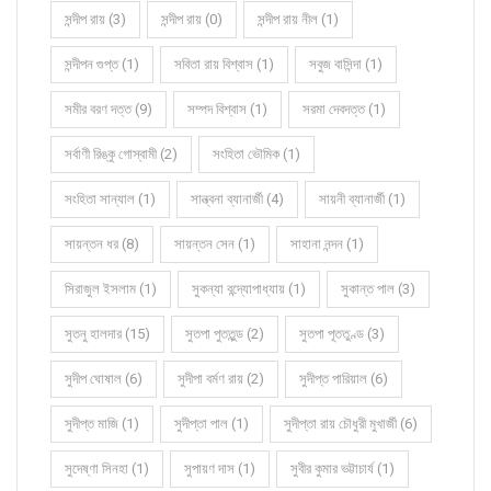
সন্দীপ রায় (3)
সন্দীপ রায় (0)
সন্দীপ রায় নীল (1)
সন্দীপন গুপ্ত (1)
সবিতা রায় বিশ্বাস (1)
সবুজ বাসিন্দা (1)
সমীর বরণ দত্ত (9)
সম্পদ বিশ্বাস (1)
সরমা দেবদত্ত (1)
সর্বাণী রিঙ্কু গোস্বামী (2)
সংহিতা ভৌমিক (1)
সংহিতা সান্যাল (1)
সান্ত্বনা ব্যানার্জী (4)
সায়নী ব্যানার্জী (1)
সায়ন্তন ধর (8)
সায়ন্তন সেন (1)
সাহানা নন্দন (1)
সিরাজুল ইসলাম (1)
সুকন্যা বন্দ্যোপাধ্যায় (1)
সুকান্ত পাল (3)
সুতনু হালদার (15)
সুতপা পুততুন্ড (2)
সুতপা পূততুণ্ড (3)
সুদীপ ঘোষাল (6)
সুদীপা বর্মণ রায় (2)
সুদীপ্ত পারিয়াল (6)
সুদীপ্ত মাজি (1)
সুদীপ্তা পাল (1)
সুদীপ্তা রায় চৌধুরী মুখার্জী (6)
সুদেষ্ণা সিনহা (1)
সুপায়ণ দাস (1)
সুবীর কুমার ভট্টাচার্য (1)