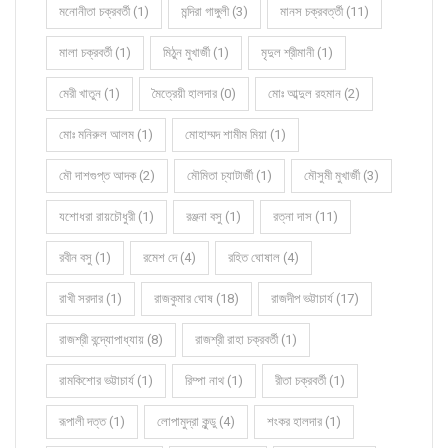
মনোনীতা চক্রবর্তী (1)
মন্দিরা গাঙ্গুলী (3)
মানস চক্রবর্ত্তী (11)
মালা চক্রবর্তী (1)
মিঠুন মুখার্জী (1)
মৃদুল শ্রীমানী (1)
মেরী খাতুন (1)
মৈত্রেয়ী হালদার (0)
মোঃ আব্দুল রহমান (2)
মোঃ মনিরুল আলম (1)
মোহাম্মদ শামীম মিয়া (1)
মৌ দাশগুপ্ত আদক (2)
মৌমিতা চ্যাটার্জী (1)
মৌসুমী মুখার্জী (3)
যশোধরা রায়চৌধুরী (1)
রঞ্জনা বসু (1)
রত্না দাস (11)
রবীন বসু (1)
রমেশ দে (4)
রহিত ঘোষাল (4)
রাখী সরদার (1)
রাজকুমার ঘোষ (18)
রাজদীপ ভট্টাচার্য (17)
রাজশ্রী বন্দ্যোপাধ্যায় (8)
রাজশ্রী রাহা চক্রবর্তী (1)
রামকিশোর ভট্টাচার্য (1)
রিম্পা নাথ (1)
রীতা চক্রবর্তী (1)
রূপালী দত্ত (1)
লোপামুদ্রা কুন্ডু (4)
শংকর হালদার (1)