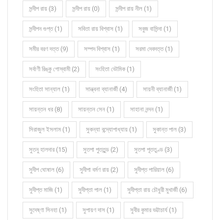
সন্দীপ রায় (3)
সন্দীপ রায় (0)
সন্দীপ রায় নীল (1)
সন্দীপন গুপ্ত (1)
সবিতা রায় বিশ্বাস (1)
সবুজ বাসিন্দা (1)
সমীর বরণ দত্ত (9)
সম্পদ বিশ্বাস (1)
সরমা দেবদত্ত (1)
সর্বাণী রিঙ্কু গোস্বামী (2)
সংহিতা ভৌমিক (1)
সংহিতা সান্যাল (1)
সান্ত্বনা ব্যানার্জী (4)
সায়নী ব্যানার্জী (1)
সায়ন্তন ধর (8)
সায়ন্তন সেন (1)
সাহানা নন্দন (1)
সিরাজুল ইসলাম (1)
সুকন্যা বন্দ্যোপাধ্যায় (1)
সুকান্ত পাল (3)
সুতনু হালদার (15)
সুতপা পুততুন্ড (2)
সুতপা পূততুণ্ড (3)
সুদীপ ঘোষাল (6)
সুদীপা বর্মণ রায় (2)
সুদীপ্ত পারিয়াল (6)
সুদীপ্ত মাজি (1)
সুদীপ্তা পাল (1)
সুদীপ্তা রায় চৌধুরী মুখার্জী (6)
সুদেষ্ণা সিনহা (1)
সুপায়ণ দাস (1)
সুবীর কুমার ভট্টাচার্য (1)