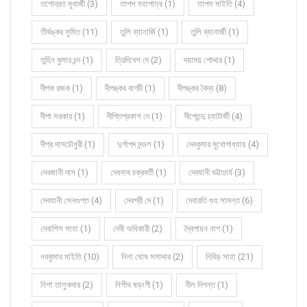
তপোব্রত মুখার্জী (3)
তাপস মহাপাত্র (1)
তাপস মাইতি (4)
তীর্থঙ্কর সুমিত (11)
তুলি ব্যানার্জি (1)
তুলি ব্যানার্জী (1)
তুহিন কুমার চন্দ (1)
ত্রিদিবেশ দে (2)
দয়াময় পোদ্দার (1)
দীপক রজক (1)
দীপঙ্কর বাগচী (1)
দীপঙ্কর বৈদ্য (8)
দীপা সরকার (1)
দীপ্তিপ্রকাশ দে (1)
দীপ্তেন্দু চ্যাটার্জী (4)
দীপ্র দাসচৌধুরী (1)
দুর্গাপদ মন্ডল (1)
দেবকুমার মুখোপাধ্যায় (4)
দেবজানী দাস (1)
দেবনাথ চক্রবর্তী (1)
দেবযানী ভট্টাচার্য (3)
দেবযানী সেনগুপ্ত (4)
দেবশ্রী দে (1)
দেবারতি গুহ সামন্ত (6)
দেবাশিস সাহা (1)
দেবী অধিকারী (2)
দ্বৈপায়ন নাগ (1)
নবকুমার মাইতি (10)
নিনা ঘোষ সমাদ্দার (2)
নিবিড় সাহা (21)
নিশা তালুকদার (2)
নিশীথ ষড়ংগী (1)
নীল দিগন্ত (1)