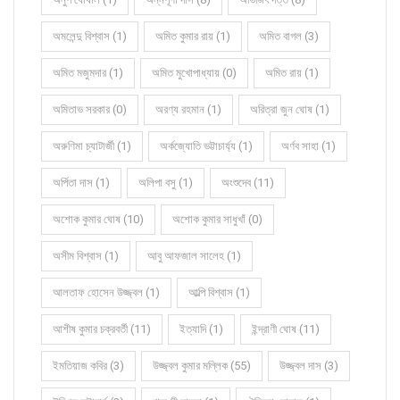
অমলেন্দু বিশ্বাস (1)
অমিত কুমার রায় (1)
অমিত বাগল (3)
অমিত মজুমদার (1)
অমিত মুখোপাধ্যায় (0)
অমিত রায় (1)
অমিতাভ সরকার (0)
অরণ্য রহমান (1)
অরিত্রা জুন ঘোষ (1)
অরুণিমা চ্যাটার্জী (1)
অর্কজ্যোতি ভট্টাচার্য্য (1)
অর্ণব সাহা (1)
অর্পিতা দাস (1)
অলিপা বসু (1)
অংশুদেব (11)
অশোক কুমার ঘোষ (10)
অশোক কুমার সাধুখাঁ (0)
অসীম বিশ্বাস (1)
আবু আফজাল সালেহ (1)
আলতাফ হোসেন উজ্জ্বল (1)
আল্পি বিশ্বাস (1)
আশীষ কুমার চক্রবর্তী (11)
ইত্যাদি (1)
ইন্দ্রাণী ঘোষ (11)
ইমতিয়াজ কবির (3)
উজ্জ্বল কুমার মল্লিক (55)
উজ্জ্বল দাস (3)