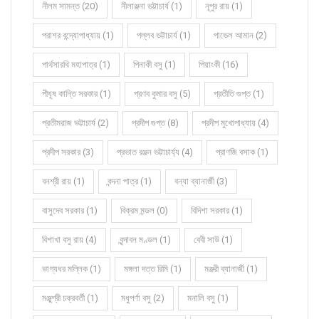
নীলম সামন্ত (20)
নীলাঞ্জনা ভট্টাচার্য (1)
নূপুর রায় (1)
পরাশর বন্দ্যোপাধ্যায় (1)
পল্লব ভট্টাচার্য (1)
পাভেল আমান (2)
পার্থসারথি মহাপাত্র (1)
পিনাকী বসু (1)
পিয়াংকী (16)
পীযূষ কান্তি সরকার (1)
প্রণব কুমার বসু (5)
প্রতীতি গুপ্ত (1)
প্রতীমরাজ ভট্টাচার্য (2)
প্রদীপ গুপ্ত (8)
প্রদীপ মুখোপাধ্যায় (4)
প্রদীপ সরকার (3)
প্রভাত রঞ্জন ভট্টাচার্য্য (4)
প্রাণজি বসাক (1)
বনশ্রী রায় (1)
বন্দনা পাত্র (1)
বন্যা ব্যানার্জী (3)
বাসুদেব সরকার (1)
বিক্রম মন্ডল (0)
বিদিশা সরকার (1)
বিশাখা বসু রায় (4)
বৃন্দাবন মণ্ডল (1)
বেবী সাউ (1)
ভাগ্যধর মল্লিক (1)
মঙ্গলা দত্ত রিমি (1)
মঞ্জরী ব্যানার্জী (1)
মঞ্জুশ্রী চক্রবর্তী (1)
মধুপর্ণা বসু (2)
মনালি বসু (1)