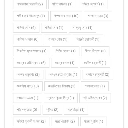
শংকরনাথ চক্রবর্তী (2)
শমিত কর্মকার (1)
শমিতা ভট্টাচার্য (1)
শমীক জয় সেনগুপ্ত (1)
শম্পা রায় বোস (10)
শম্পা সামন্ত (3)
শর্মিলা ঘোষ (6)
শর্মিষ্ঠা ঘোষ (1)
শান্তনু ঘোষ (1)
শামীম নওয়াজ (0)
শাশ্বত বোস (1)
শিঞ্জিনী চ্যাটার্জী (1)
শিবাশিস মুখোপাধ্যায় (1)
শিশির আজম (1)
শীতল বিশ্বাস (3)
শুভঙ্কর চট্টোপাধ্যায় (6)
শুভঙ্কর পাল (1)
শুভদীপ চক্রবর্তী (1)
শুভময় মজুমদার (2)
শুভাঞ্জন চট্টোপাধ্যায় (1)
শুভায়ন চক্রবর্তী (2)
শুভাশিস সাহু (10)
শুভ্রকিশোর বিশ্বাস (1)
শুভ্রব্রত রায় (1)
শোভন মণ্ডল (1)
শ্যামল কুমার মিশ্র (1)
শ্রী অমিতাভ কর (2)
শ্রী সদ্যজাত (0)
শ্রীধর (2)
সংঘমিত্রা (1)
সঙ্গীতা মুখার্জী মণ্ডল (2)
সঞ্জয় বৈরাগ্য (2)
সঞ্জয় মুখার্জি (1)