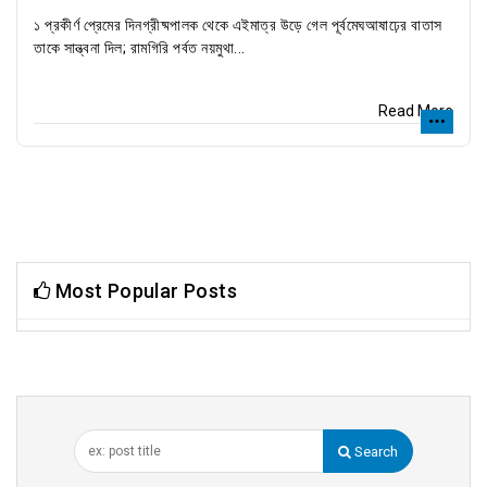
১ প্রকীর্ণ প্রেমের দিনগ্রীষ্মপালক থেকে এইমাত্র উড়ে গেল পূর্বমেঘআষাঢ়ের বাতাস
তাকে সান্ত্বনা দিল; রামগিরি পর্বত নয়মুথা...
Read More
Most Popular Posts
Search