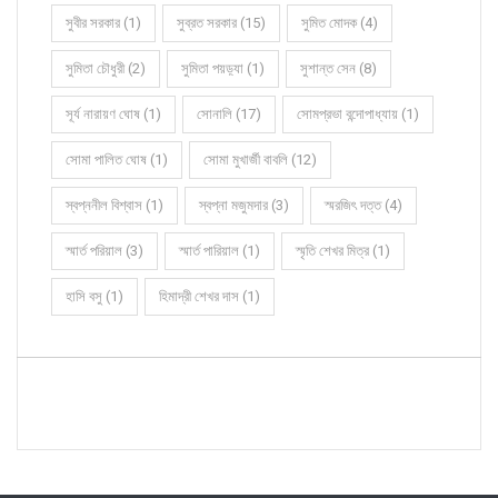
সুবীর সরকার (1)
সুব্রত সরকার (15)
সুমিত মোদক (4)
সুমিতা চৌধুরী (2)
সুমিতা পয়ড়্যা (1)
সুশান্ত সেন (8)
সূর্য নারায়ণ ঘোষ (1)
সোনালি (17)
সোমপ্রভা বন্দোপাধ্যায় (1)
সোমা পালিত ঘোষ (1)
সোমা মুখার্জী বাবলি (12)
স্বপ্ননীল বিশ্বাস (1)
স্বপ্না মজুমদার (3)
স্মরজিৎ দত্ত (4)
স্মার্ত পরিয়াল (3)
স্মার্ত পারিয়াল (1)
স্মৃতি শেখর মিত্র (1)
হাসি বসু (1)
হিমাদ্রী শেখর দাস (1)