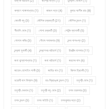
উষ্ণিক ভট্টাচার্য (2)
ঋতশ্রী মান্না (1)
ঐন্দ্রিলা ঘোষাল (1)
কল্যাণ গঙ্গোপাধ্যায় (1)
কাজল দত্ত (4)
কুমার আশীষ রায় (8)
কেতকী বসু (3)
কৌশিক চক্রবর্ত্তী (21)
কৌশিক মন্ডল (1)
গীতালি ঘোষ (1)
গোপা চক্রবর্তী (3)
গোবিন্দ ব্যানার্জী (5)
গোলাম কবির (3)
গৌতম সমাজদার (9)
চন্দন দাশগুপ্ত (2)
চন্দ্রমা মুখার্জী (4)
চন্দ্রশেখর ভট্টাচার্য (1)
চিরঞ্জীব হালদার (11)
জনা বন্দ্যোপাধ্যায় (1)
জবা ভট্টাচার্য (1)
জয়দেব দাস (6)
জায়েদ হোসাইন লাকী (3)
জাহির খান (1)
ঝিলম ত্রিবেদী (1)
ডরোথী দাশ বিশ্বাস (9)
ডাঃ প্রিয়াঙ্কা মন্ডল (1)
তনুশ্রী ঘোষ (1)
তনুশ্রী দেবনাথ (1)
তনুশ্রী বসু ঘোষ (2)
তপন তরফদার (3)
তপন মন্ডল (3)
তপন মাইতি (1)
তপনকুমার দত্ত (2)