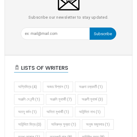
Subscribe our newsletter to stay updated.
Subscribe
LISTS OF WRITERS
অগ্নিমিত্র (4)
অজয় বিশ্বাস (1)
অঞ্জনা চক্রবর্তী (1)
অঞ্জলি দে নন্দী (1)
অঞ্জলি মুখার্জী (7)
অঞ্জলী মুখার্জ (3)
অতনু বর্মন (1)
অনিতা মুখার্জী (1)
অনিন্দিতা নাথ (1)
অনিন্দিতা মিত্র (0)
অনিরুদ্ধ সুব্রত (1)
অনুজ মজুমদার (1)
অনুপ ঘোষাল (1)
অন্নপূর্ণা দাস (8)
অভিজিৎ দত্ত (8)