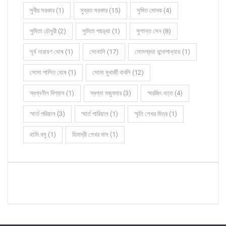
সুবীর সরকার (1)
সুব্রত সরকার (15)
সুমিত মোদক (4)
সুমিতা চৌধুরী (2)
সুমিতা পয়ড়্যা (1)
সুশান্ত সেন (8)
সূর্য নারায়ণ ঘোষ (1)
সোনালি (17)
সোমপ্রভা বন্দোপাধ্যায় (1)
সোমা পালিত ঘোষ (1)
সোমা মুখার্জী বাবলি (12)
স্বপ্ননীল বিশ্বাস (1)
স্বপ্না মজুমদার (3)
স্মরজিৎ দত্ত (4)
স্মার্ত পরিয়াল (3)
স্মার্ত পারিয়াল (1)
স্মৃতি শেখর মিত্র (1)
হাসি বসু (1)
হিমাদ্রী শেখর দাস (1)