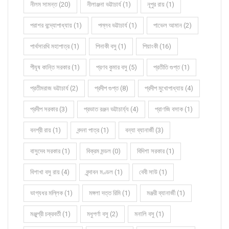
নীলম সামন্ত (20)
নীলাঞ্জনা ভট্টাচার্য (1)
নূপুর রায় (1)
পরাশর বন্দ্যোপাধ্যায় (1)
পল্লব ভট্টাচার্য (1)
পাভেল আমান (2)
পার্থসারথি মহাপাত্র (1)
পিনাকী বসু (1)
পিয়াংকী (16)
পীযূষ কান্তি সরকার (1)
প্রণব কুমার বসু (5)
প্রতীতি গুপ্ত (1)
প্রতীমরাজ ভট্টাচার্য (2)
প্রদীপ গুপ্ত (8)
প্রদীপ মুখোপাধ্যায় (4)
প্রদীপ সরকার (3)
প্রভাত রঞ্জন ভট্টাচার্য্য (4)
প্রাণজি বসাক (1)
বনশ্রী রায় (1)
বন্দনা পাত্র (1)
বন্যা ব্যানার্জী (3)
বাসুদেব সরকার (1)
বিক্রম মন্ডল (0)
বিদিশা সরকার (1)
বিশাখা বসু রায় (4)
বৃন্দাবন মণ্ডল (1)
বেবী সাউ (1)
ভাগ্যধর মল্লিক (1)
মঙ্গলা দত্ত রিমি (1)
মঞ্জরী ব্যানার্জী (1)
মঞ্জুশ্রী চক্রবর্তী (1)
মধুপর্ণা বসু (2)
মনালি বসু (1)