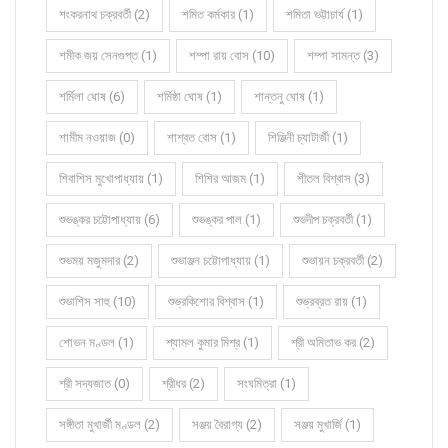
শংকরনাথ চক্রবর্তী (2)
শমিত কর্মকার (1)
শমিতা ভট্টাচার্য (1)
শমীক জয় সেনগুপ্ত (1)
শম্পা রায় বোস (10)
শম্পা সামন্ত (3)
শর্মিলা ঘোষ (6)
শর্মিষ্ঠা ঘোষ (1)
শান্তনু ঘোষ (1)
শামীম নওয়াজ (0)
শাশ্বত বোস (1)
শিঞ্জিনী চ্যাটার্জী (1)
শিবাশিস মুখোপাধ্যায় (1)
শিশির আজম (1)
শীতল বিশ্বাস (3)
শুভঙ্কর চট্টোপাধ্যায় (6)
শুভঙ্কর পাল (1)
শুভদীপ চক্রবর্তী (1)
শুভময় মজুমদার (2)
শুভাঞ্জন চট্টোপাধ্যায় (1)
শুভায়ন চক্রবর্তী (2)
শুভাশিস সাহু (10)
শুভ্রকিশোর বিশ্বাস (1)
শুভ্রব্রত রায় (1)
শোভন মণ্ডল (1)
শ্যামল কুমার মিশ্র (1)
শ্রী অমিতাভ কর (2)
শ্রী সদ্যজাত (0)
শ্রীধর (2)
সংঘমিত্রা (1)
সঙ্গীতা মুখার্জী মণ্ডল (2)
সঞ্জয় বৈরাগ্য (2)
সঞ্জয় মুখার্জি (1)