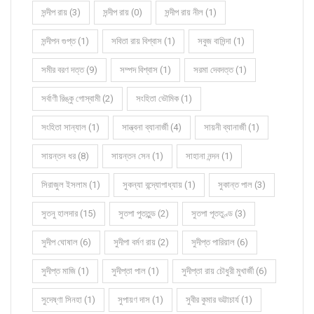
সন্দীপ রায় (3)
সন্দীপ রায় (0)
সন্দীপ রায় নীল (1)
সন্দীপন গুপ্ত (1)
সবিতা রায় বিশ্বাস (1)
সবুজ বাসিন্দা (1)
সমীর বরণ দত্ত (9)
সম্পদ বিশ্বাস (1)
সরমা দেবদত্ত (1)
সর্বাণী রিঙ্কু গোস্বামী (2)
সংহিতা ভৌমিক (1)
সংহিতা সান্যাল (1)
সান্ত্বনা ব্যানার্জী (4)
সায়নী ব্যানার্জী (1)
সায়ন্তন ধর (8)
সায়ন্তন সেন (1)
সাহানা নন্দন (1)
সিরাজুল ইসলাম (1)
সুকন্যা বন্দ্যোপাধ্যায় (1)
সুকান্ত পাল (3)
সুতনু হালদার (15)
সুতপা পুততুন্ড (2)
সুতপা পূততুণ্ড (3)
সুদীপ ঘোষাল (6)
সুদীপা বর্মণ রায় (2)
সুদীপ্ত পারিয়াল (6)
সুদীপ্ত মাজি (1)
সুদীপ্তা পাল (1)
সুদীপ্তা রায় চৌধুরী মুখার্জী (6)
সুদেষ্ণা সিনহা (1)
সুপায়ণ দাস (1)
সুবীর কুমার ভট্টাচার্য (1)