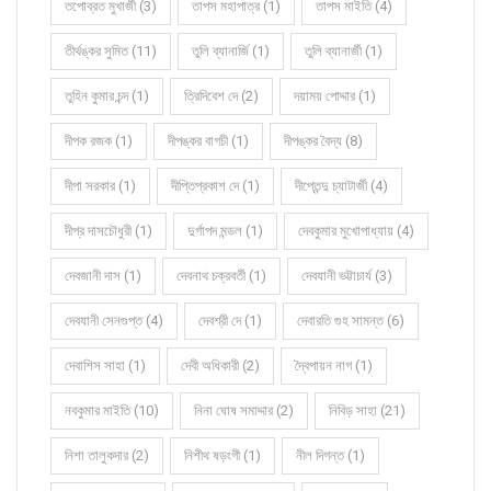
তপোব্রত মুখার্জী (3)
তাপস মহাপাত্র (1)
তাপস মাইতি (4)
তীর্থঙ্কর সুমিত (11)
তুলি ব্যানার্জি (1)
তুলি ব্যানার্জী (1)
তুহিন কুমার চন্দ (1)
ত্রিদিবেশ দে (2)
দয়াময় পোদ্দার (1)
দীপক রজক (1)
দীপঙ্কর বাগচী (1)
দীপঙ্কর বৈদ্য (8)
দীপা সরকার (1)
দীপ্তিপ্রকাশ দে (1)
দীপ্তেন্দু চ্যাটার্জী (4)
দীপ্র দাসচৌধুরী (1)
দুর্গাপদ মন্ডল (1)
দেবকুমার মুখোপাধ্যায় (4)
দেবজানী দাস (1)
দেবনাথ চক্রবর্তী (1)
দেবযানী ভট্টাচার্য (3)
দেবযানী সেনগুপ্ত (4)
দেবশ্রী দে (1)
দেবারতি গুহ সামন্ত (6)
দেবাশিস সাহা (1)
দেবী অধিকারী (2)
দ্বৈপায়ন নাগ (1)
নবকুমার মাইতি (10)
নিনা ঘোষ সমাদ্দার (2)
নিবিড় সাহা (21)
নিশা তালুকদার (2)
নিশীথ ষড়ংগী (1)
নীল দিগন্ত (1)