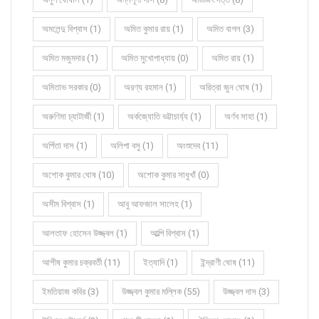
অমলেন্দু বিশ্বাস (1)
অমিত কুমার রায় (1)
অমিত বাগল (3)
অমিত মজুমদার (1)
অমিত মুখোপাধ্যায় (0)
অমিত রায় (1)
অমিতাভ সরকার (0)
অরণ্য রহমান (1)
অরিত্রা জুন ঘোষ (1)
অরুণিমা চ্যাটার্জী (1)
অর্কজ্যোতি ভট্টাচার্য্য (1)
অর্ণব সাহা (1)
অর্পিতা দাস (1)
অলিপা বসু (1)
অংশুদেব (11)
অশোক কুমার ঘোষ (10)
অশোক কুমার সাধুখাঁ (0)
অসীম বিশ্বাস (1)
আবু আফজাল সালেহ (1)
আলতাফ হোসেন উজ্জ্বল (1)
আল্পি বিশ্বাস (1)
আশীষ কুমার চক্রবর্তী (11)
ইত্যাদি (1)
ইন্দ্রাণী ঘোষ (11)
ইমতিয়াজ কবির (3)
উজ্জ্বল কুমার মল্লিক (55)
উজ্জ্বল দাস (3)