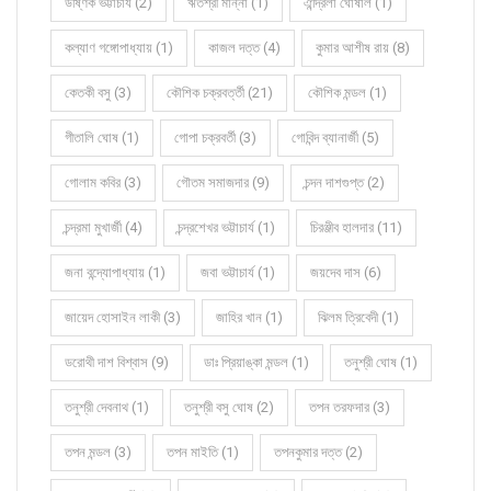
উষ্ণিক ভট্টাচার্য (2)
ঋতশ্রী মান্না (1)
ঐন্দ্রিলা ঘোষাল (1)
কল্যাণ গঙ্গোপাধ্যায় (1)
কাজল দত্ত (4)
কুমার আশীষ রায় (8)
কেতকী বসু (3)
কৌশিক চক্রবর্ত্তী (21)
কৌশিক মন্ডল (1)
গীতালি ঘোষ (1)
গোপা চক্রবর্তী (3)
গোবিন্দ ব্যানার্জী (5)
গোলাম কবির (3)
গৌতম সমাজদার (9)
চন্দন দাশগুপ্ত (2)
চন্দ্রমা মুখার্জী (4)
চন্দ্রশেখর ভট্টাচার্য (1)
চিরঞ্জীব হালদার (11)
জনা বন্দ্যোপাধ্যায় (1)
জবা ভট্টাচার্য (1)
জয়দেব দাস (6)
জায়েদ হোসাইন লাকী (3)
জাহির খান (1)
ঝিলম ত্রিবেদী (1)
ডরোথী দাশ বিশ্বাস (9)
ডাঃ প্রিয়াঙ্কা মন্ডল (1)
তনুশ্রী ঘোষ (1)
তনুশ্রী দেবনাথ (1)
তনুশ্রী বসু ঘোষ (2)
তপন তরফদার (3)
তপন মন্ডল (3)
তপন মাইতি (1)
তপনকুমার দত্ত (2)