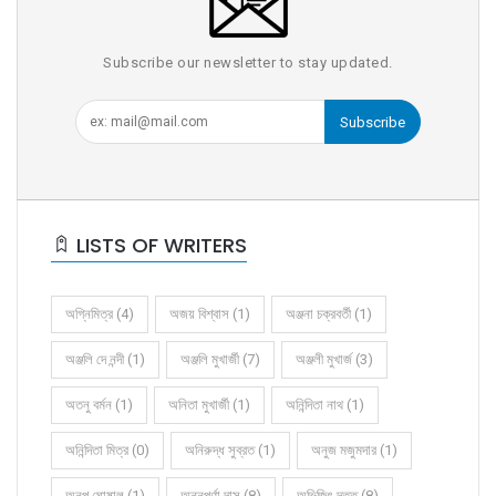
Subscribe our newsletter to stay updated.
Subscribe
LISTS OF WRITERS
অগ্নিমিত্র (4)
অজয় বিশ্বাস (1)
অঞ্জনা চক্রবর্তী (1)
অঞ্জলি দে নন্দী (1)
অঞ্জলি মুখার্জী (7)
অঞ্জলী মুখার্জ (3)
অতনু বর্মন (1)
অনিতা মুখার্জী (1)
অনিন্দিতা নাথ (1)
অনিন্দিতা মিত্র (0)
অনিরুদ্ধ সুব্রত (1)
অনুজ মজুমদার (1)
অনুপ ঘোষাল (1)
অন্নপূর্ণা দাস (8)
অভিজিৎ দত্ত (8)