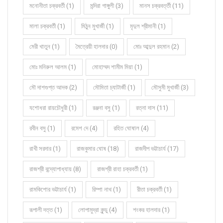
মনোনীতা চক্রবর্তী (1)
মন্দিরা গাঙ্গুলী (3)
মানস চক্রবর্ত্তী (11)
মালা চক্রবর্তী (1)
মিঠুন মুখার্জী (1)
মৃদুল শ্রীমানী (1)
মেরী খাতুন (1)
মৈত্রেয়ী হালদার (0)
মোঃ আব্দুল রহমান (2)
মোঃ মনিরুল আলম (1)
মোহাম্মদ শামীম মিয়া (1)
মৌ দাশগুপ্ত আদক (2)
মৌমিতা চ্যাটার্জী (1)
মৌসুমী মুখার্জী (3)
যশোধরা রায়চৌধুরী (1)
রঞ্জনা বসু (1)
রত্না দাস (11)
রবীন বসু (1)
রমেশ দে (4)
রহিত ঘোষাল (4)
রাখী সরদার (1)
রাজকুমার ঘোষ (18)
রাজদীপ ভট্টাচার্য (17)
রাজশ্রী বন্দ্যোপাধ্যায় (8)
রাজশ্রী রাহা চক্রবর্তী (1)
রামকিশোর ভট্টাচার্য (1)
রিম্পা নাথ (1)
রীতা চক্রবর্তী (1)
রূপালী দত্ত (1)
লোপামুদ্রা কুন্ডু (4)
শংকর হালদার (1)