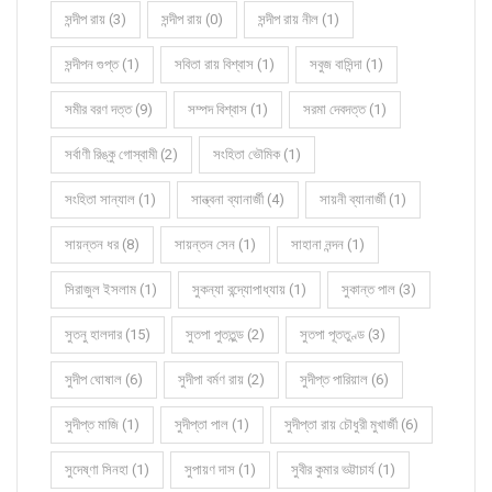
সন্দীপ রায় (3)
সন্দীপ রায় (0)
সন্দীপ রায় নীল (1)
সন্দীপন গুপ্ত (1)
সবিতা রায় বিশ্বাস (1)
সবুজ বাসিন্দা (1)
সমীর বরণ দত্ত (9)
সম্পদ বিশ্বাস (1)
সরমা দেবদত্ত (1)
সর্বাণী রিঙ্কু গোস্বামী (2)
সংহিতা ভৌমিক (1)
সংহিতা সান্যাল (1)
সান্ত্বনা ব্যানার্জী (4)
সায়নী ব্যানার্জী (1)
সায়ন্তন ধর (8)
সায়ন্তন সেন (1)
সাহানা নন্দন (1)
সিরাজুল ইসলাম (1)
সুকন্যা বন্দ্যোপাধ্যায় (1)
সুকান্ত পাল (3)
সুতনু হালদার (15)
সুতপা পুততুন্ড (2)
সুতপা পূততুণ্ড (3)
সুদীপ ঘোষাল (6)
সুদীপা বর্মণ রায় (2)
সুদীপ্ত পারিয়াল (6)
সুদীপ্ত মাজি (1)
সুদীপ্তা পাল (1)
সুদীপ্তা রায় চৌধুরী মুখার্জী (6)
সুদেষ্ণা সিনহা (1)
সুপায়ণ দাস (1)
সুবীর কুমার ভট্টাচার্য (1)