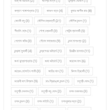
উষ্ণিক ভট্টাচার্য (2)
ঋতশ্রী মান্না (1)
ঐন্দ্রিলা ঘোষাল (1)
কল্যাণ গঙ্গোপাধ্যায় (1)
কাজল দত্ত (4)
কুমার আশীষ রায় (8)
কেতকী বসু (3)
কৌশিক চক্রবর্ত্তী (21)
কৌশিক মন্ডল (1)
গীতালি ঘোষ (1)
গোপা চক্রবর্তী (3)
গোবিন্দ ব্যানার্জী (5)
গোলাম কবির (3)
গৌতম সমাজদার (9)
চন্দন দাশগুপ্ত (2)
চন্দ্রমা মুখার্জী (4)
চন্দ্রশেখর ভট্টাচার্য (1)
চিরঞ্জীব হালদার (11)
জনা বন্দ্যোপাধ্যায় (1)
জবা ভট্টাচার্য (1)
জয়দেব দাস (6)
জায়েদ হোসাইন লাকী (3)
জাহির খান (1)
ঝিলম ত্রিবেদী (1)
ডরোথী দাশ বিশ্বাস (9)
ডাঃ প্রিয়াঙ্কা মন্ডল (1)
তনুশ্রী ঘোষ (1)
তনুশ্রী দেবনাথ (1)
তনুশ্রী বসু ঘোষ (2)
তপন তরফদার (3)
তপন মন্ডল (3)
তপন মাইতি (1)
তপনকুমার দত্ত (2)