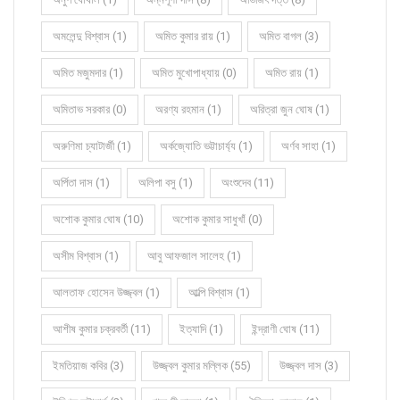
অমলেন্দু বিশ্বাস (1)
অমিত কুমার রায় (1)
অমিত বাগল (3)
অমিত মজুমদার (1)
অমিত মুখোপাধ্যায় (0)
অমিত রায় (1)
অমিতাভ সরকার (0)
অরণ্য রহমান (1)
অরিত্রা জুন ঘোষ (1)
অরুণিমা চ্যাটার্জী (1)
অর্কজ্যোতি ভট্টাচার্য্য (1)
অর্ণব সাহা (1)
অর্পিতা দাস (1)
অলিপা বসু (1)
অংশুদেব (11)
অশোক কুমার ঘোষ (10)
অশোক কুমার সাধুখাঁ (0)
অসীম বিশ্বাস (1)
আবু আফজাল সালেহ (1)
আলতাফ হোসেন উজ্জ্বল (1)
আল্পি বিশ্বাস (1)
আশীষ কুমার চক্রবর্তী (11)
ইত্যাদি (1)
ইন্দ্রাণী ঘোষ (11)
ইমতিয়াজ কবির (3)
উজ্জ্বল কুমার মল্লিক (55)
উজ্জ্বল দাস (3)