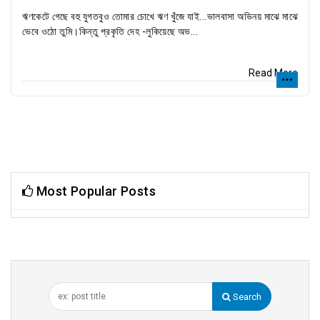
ঋণকেটে গেছে বহু যুগতবুও তোমার চোখে ঋণ খুঁজে যাই...ভালবাসা অভিনয় মাঝে মাঝে
ভেবে ওঠো তুমি।কিন্তু প্রকৃতি দেহ -লুকিয়েছে অভ...
Read More
Most Popular Posts
Search