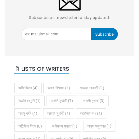
Subscribe our newsletter to stay updated.
Subscribe
LISTS OF WRITERS
অগ্নিমিত্র (4)
অজয় বিশ্বাস (1)
অঞ্জনা চক্রবর্তী (1)
অঞ্জলি দে নন্দী (1)
অঞ্জলি মুখার্জী (7)
অঞ্জলী মুখার্জ (3)
অতনু বর্মন (1)
অনিতা মুখার্জী (1)
অনিন্দিতা নাথ (1)
অনিন্দিতা মিত্র (0)
অনিরুদ্ধ সুব্রত (1)
অনুজ মজুমদার (1)
অনুপ ঘোষাল (1)
অন্নপূর্ণা দাস (8)
অভিজিৎ দত্ত (8)