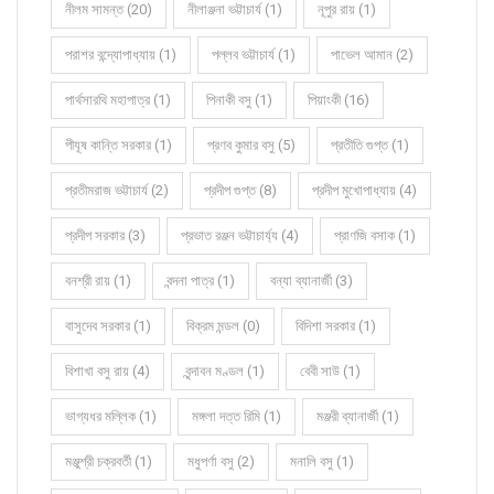
নীলম সামন্ত (20)
নীলাঞ্জনা ভট্টাচার্য (1)
নূপুর রায় (1)
পরাশর বন্দ্যোপাধ্যায় (1)
পল্লব ভট্টাচার্য (1)
পাভেল আমান (2)
পার্থসারথি মহাপাত্র (1)
পিনাকী বসু (1)
পিয়াংকী (16)
পীযূষ কান্তি সরকার (1)
প্রণব কুমার বসু (5)
প্রতীতি গুপ্ত (1)
প্রতীমরাজ ভট্টাচার্য (2)
প্রদীপ গুপ্ত (8)
প্রদীপ মুখোপাধ্যায় (4)
প্রদীপ সরকার (3)
প্রভাত রঞ্জন ভট্টাচার্য্য (4)
প্রাণজি বসাক (1)
বনশ্রী রায় (1)
বন্দনা পাত্র (1)
বন্যা ব্যানার্জী (3)
বাসুদেব সরকার (1)
বিক্রম মন্ডল (0)
বিদিশা সরকার (1)
বিশাখা বসু রায় (4)
বৃন্দাবন মণ্ডল (1)
বেবী সাউ (1)
ভাগ্যধর মল্লিক (1)
মঙ্গলা দত্ত রিমি (1)
মঞ্জরী ব্যানার্জী (1)
মঞ্জুশ্রী চক্রবর্তী (1)
মধুপর্ণা বসু (2)
মনালি বসু (1)