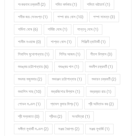
শংকরনাথ চক্রবর্তী (2)
শমিত কর্মকার (1)
শমিতা ভট্টাচার্য (1)
শমীক জয় সেনগুপ্ত (1)
শম্পা রায় বোস (10)
শম্পা সামন্ত (3)
শর্মিলা ঘোষ (6)
শর্মিষ্ঠা ঘোষ (1)
শান্তনু ঘোষ (1)
শামীম নওয়াজ (0)
শাশ্বত বোস (1)
শিঞ্জিনী চ্যাটার্জী (1)
শিবাশিস মুখোপাধ্যায় (1)
শিশির আজম (1)
শীতল বিশ্বাস (3)
শুভঙ্কর চট্টোপাধ্যায় (6)
শুভঙ্কর পাল (1)
শুভদীপ চক্রবর্তী (1)
শুভময় মজুমদার (2)
শুভাঞ্জন চট্টোপাধ্যায় (1)
শুভায়ন চক্রবর্তী (2)
শুভাশিস সাহু (10)
শুভ্রকিশোর বিশ্বাস (1)
শুভ্রব্রত রায় (1)
শোভন মণ্ডল (1)
শ্যামল কুমার মিশ্র (1)
শ্রী অমিতাভ কর (2)
শ্রী সদ্যজাত (0)
শ্রীধর (2)
সংঘমিত্রা (1)
সঙ্গীতা মুখার্জী মণ্ডল (2)
সঞ্জয় বৈরাগ্য (2)
সঞ্জয় মুখার্জি (1)