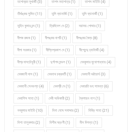
তপোব্রত মুখার্জী (3)
তাপস মহাপাত্র (1)
তাপস মাইতি (4)
তীর্থঙ্কর সুমিত (11)
তুলি ব্যানার্জি (1)
তুলি ব্যানার্জী (1)
তুহিন কুমার চন্দ (1)
ত্রিদিবেশ দে (2)
দয়াময় পোদ্দার (1)
দীপক রজক (1)
দীপঙ্কর বাগচী (1)
দীপঙ্কর বৈদ্য (8)
দীপা সরকার (1)
দীপ্তিপ্রকাশ দে (1)
দীপ্তেন্দু চ্যাটার্জী (4)
দীপ্র দাসচৌধুরী (1)
দুর্গাপদ মন্ডল (1)
দেবকুমার মুখোপাধ্যায় (4)
দেবজানী দাস (1)
দেবনাথ চক্রবর্তী (1)
দেবযানী ভট্টাচার্য (3)
দেবযানী সেনগুপ্ত (4)
দেবশ্রী দে (1)
দেবারতি গুহ সামন্ত (6)
দেবাশিস সাহা (1)
দেবী অধিকারী (2)
দ্বৈপায়ন নাগ (1)
নবকুমার মাইতি (10)
নিনা ঘোষ সমাদ্দার (2)
নিবিড় সাহা (21)
নিশা তালুকদার (2)
নিশীথ ষড়ংগী (1)
নীল দিগন্ত (1)