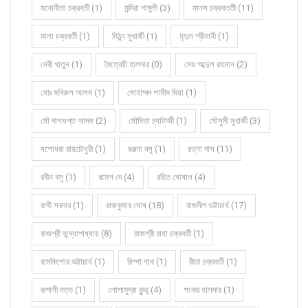
মনোনীতা চক্রবর্তী (1)
মন্দিরা গাঙ্গুলী (3)
মানস চক্রবর্ত্তী (11)
মালা চক্রবর্তী (1)
মিঠুন মুখার্জী (1)
মৃদুল শ্রীমানী (1)
মেরী খাতুন (1)
মৈত্রেয়ী হালদার (0)
মোঃ আব্দুল রহমান (2)
মোঃ মনিরুল আলম (1)
মোহাম্মদ শামীম মিয়া (1)
মৌ দাশগুপ্ত আদক (2)
মৌমিতা চ্যাটার্জী (1)
মৌসুমী মুখার্জী (3)
যশোধরা রায়চৌধুরী (1)
রঞ্জনা বসু (1)
রত্না দাস (11)
রবীন বসু (1)
রমেশ দে (4)
রহিত ঘোষাল (4)
রাখী সরদার (1)
রাজকুমার ঘোষ (18)
রাজদীপ ভট্টাচার্য (17)
রাজশ্রী বন্দ্যোপাধ্যায় (8)
রাজশ্রী রাহা চক্রবর্তী (1)
রামকিশোর ভট্টাচার্য (1)
রিম্পা নাথ (1)
রীতা চক্রবর্তী (1)
রূপালী দত্ত (1)
লোপামুদ্রা কুন্ডু (4)
শংকর হালদার (1)