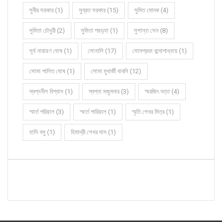
সুবীর সরকার (1)
সুব্রত সরকার (15)
সুমিত মোদক (4)
সুমিতা চৌধুরী (2)
সুমিতা পয়ড়্যা (1)
সুশান্ত সেন (8)
সূর্য নারায়ণ ঘোষ (1)
সোনালি (17)
সোমপ্রভা বন্দোপাধ্যায় (1)
সোমা পালিত ঘোষ (1)
সোমা মুখার্জী বাবলি (12)
স্বপ্ননীল বিশ্বাস (1)
স্বপ্না মজুমদার (3)
স্মরজিৎ দত্ত (4)
স্মার্ত পরিয়াল (3)
স্মার্ত পারিয়াল (1)
স্মৃতি শেখর মিত্র (1)
হাসি বসু (1)
হিমাদ্রী শেখর দাস (1)