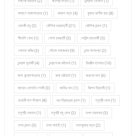
উষ্ণিক ভট্টাচার্য (2)
ঋতশ্রী মান্না (1)
ঐন্দ্রিলা ঘোষাল (1)
কল্যাণ গঙ্গোপাধ্যায় (1)
কাজল দত্ত (4)
কুমার আশীষ রায় (8)
কেতকী বসু (3)
কৌশিক চক্রবর্ত্তী (21)
কৌশিক মন্ডল (1)
গীতালি ঘোষ (1)
গোপা চক্রবর্তী (3)
গোবিন্দ ব্যানার্জী (5)
গোলাম কবির (3)
গৌতম সমাজদার (9)
চন্দন দাশগুপ্ত (2)
চন্দ্রমা মুখার্জী (4)
চন্দ্রশেখর ভট্টাচার্য (1)
চিরঞ্জীব হালদার (10)
জনা বন্দ্যোপাধ্যায় (1)
জবা ভট্টাচার্য (1)
জয়দেব দাস (6)
জায়েদ হোসাইন লাকী (3)
জাহির খান (1)
ঝিলম ত্রিবেদী (1)
ডরোথী দাশ বিশ্বাস (8)
ডাঃ প্রিয়াঙ্কা মন্ডল (1)
তনুশ্রী ঘোষ (1)
তনুশ্রী দেবনাথ (1)
তনুশ্রী বসু ঘোষ (2)
তপন তরফদার (3)
তপন মন্ডল (3)
তপন মাইতি (1)
তপনকুমার দত্ত (2)