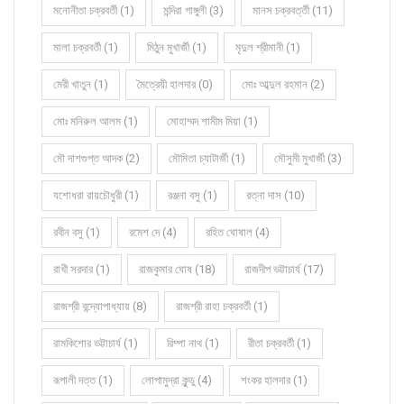
মনোনীতা চক্রবর্তী (1)
মন্দিরা গাঙ্গুলী (3)
মানস চক্রবর্ত্তী (11)
মালা চক্রবর্তী (1)
মিঠুন মুখার্জী (1)
মৃদুল শ্রীমানী (1)
মেরী খাতুন (1)
মৈত্রেয়ী হালদার (0)
মোঃ আব্দুল রহমান (2)
মোঃ মনিরুল আলম (1)
মোহাম্মদ শামীম মিয়া (1)
মৌ দাশগুপ্ত আদক (2)
মৌমিতা চ্যাটার্জী (1)
মৌসুমী মুখার্জী (3)
যশোধরা রায়চৌধুরী (1)
রঞ্জনা বসু (1)
রত্না দাস (10)
রবীন বসু (1)
রমেশ দে (4)
রহিত ঘোষাল (4)
রাখী সরদার (1)
রাজকুমার ঘোষ (18)
রাজদীপ ভট্টাচার্য (17)
রাজশ্রী বন্দ্যোপাধ্যায় (8)
রাজশ্রী রাহা চক্রবর্তী (1)
রামকিশোর ভট্টাচার্য (1)
রিম্পা নাথ (1)
রীতা চক্রবর্তী (1)
রূপালী দত্ত (1)
লোপামুদ্রা কুন্ডু (4)
শংকর হালদার (1)