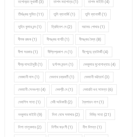
তপোব্রত মুখার্জী (3)
তাপস মহাপাত্র (1)
তাপস মাইতি (4)
তীর্থঙ্কর সুমিত (11)
তুলি ব্যানার্জি (1)
তুলি ব্যানার্জী (1)
তুহিন কুমার চন্দ (1)
ত্রিদিবেশ দে (2)
দয়াময় পোদ্দার (1)
দীপক রজক (1)
দীপঙ্কর বাগচী (1)
দীপঙ্কর বৈদ্য (8)
দীপা সরকার (1)
দীপ্তিপ্রকাশ দে (1)
দীপ্তেন্দু চ্যাটার্জী (4)
দীপ্র দাসচৌধুরী (1)
দুর্গাপদ মন্ডল (1)
দেবকুমার মুখোপাধ্যায় (4)
দেবজানী দাস (1)
দেবনাথ চক্রবর্তী (1)
দেবযানী ভট্টাচার্য (3)
দেবযানী সেনগুপ্ত (4)
দেবশ্রী দে (1)
দেবারতি গুহ সামন্ত (6)
দেবাশিস সাহা (1)
দেবী অধিকারী (2)
দ্বৈপায়ন নাগ (1)
নবকুমার মাইতি (9)
নিনা ঘোষ সমাদ্দার (2)
নিবিড় সাহা (21)
নিশা তালুকদার (2)
নিশীথ ষড়ংগী (1)
নীল দিগন্ত (1)