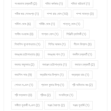
শংকরনাথ চক্রবর্তী (2)
শমিত কর্মকার (1)
শমিতা ভট্টাচার্য (1)
শমীক জয় সেনগুপ্ত (1)
শম্পা রায় বোস (10)
শম্পা সামন্ত (3)
শর্মিলা ঘোষ (6)
শর্মিষ্ঠা ঘোষ (1)
শান্তনু ঘোষ (1)
শামীম নওয়াজ (0)
শাশ্বত বোস (1)
শিঞ্জিনী চ্যাটার্জী (1)
শিবাশিস মুখোপাধ্যায় (1)
শিশির আজম (1)
শীতল বিশ্বাস (3)
শুভঙ্কর চট্টোপাধ্যায় (6)
শুভঙ্কর পাল (1)
শুভদীপ চক্রবর্তী (1)
শুভময় মজুমদার (2)
শুভাঞ্জন চট্টোপাধ্যায় (1)
শুভায়ন চক্রবর্তী (2)
শুভাশিস সাহু (9)
শুভ্রকিশোর বিশ্বাস (1)
শুভ্রব্রত রায় (1)
শোভন মণ্ডল (1)
শ্যামল কুমার মিশ্র (1)
শ্রী অমিতাভ কর (2)
শ্রী সদ্যজাত (0)
শ্রীধর (2)
সংঘমিত্রা (1)
সঙ্গীতা মুখার্জী মণ্ডল (2)
সঞ্জয় বৈরাগ্য (2)
সঞ্জয় মুখার্জি (1)