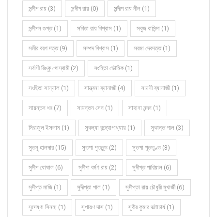
সন্দীপ রায় (3)
সন্দীপ রায় (0)
সন্দীপ রায় নীল (1)
সন্দীপন গুপ্ত (1)
সবিতা রায় বিশ্বাস (1)
সবুজ বাসিন্দা (1)
সমীর বরণ দত্ত (9)
সম্পদ বিশ্বাস (1)
সরমা দেবদত্ত (1)
সর্বাণী রিঙ্কু গোস্বামী (2)
সংহিতা ভৌমিক (1)
সংহিতা সান্যাল (1)
সান্ত্বনা ব্যানার্জী (4)
সায়নী ব্যানার্জী (1)
সায়ন্তন ধর (7)
সায়ন্তন সেন (1)
সাহানা নন্দন (1)
সিরাজুল ইসলাম (1)
সুকন্যা বন্দ্যোপাধ্যায় (1)
সুকান্ত পাল (3)
সুতনু হালদার (15)
সুতপা পুততুন্ড (2)
সুতপা পূততুণ্ড (3)
সুদীপ ঘোষাল (6)
সুদীপা বর্মণ রায় (2)
সুদীপ্ত পারিয়াল (6)
সুদীপ্ত মাজি (1)
সুদীপ্তা পাল (1)
সুদীপ্তা রায় চৌধুরী মুখার্জী (6)
সুদেষ্ণা সিনহা (1)
সুপায়ণ দাস (1)
সুবীর কুমার ভট্টাচার্য (1)