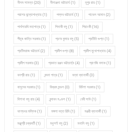
নীলম সামন্ত (20)
নীলাঞ্জনা ভট্টাচার্য (1)
নূপুর রায় (1)
পরাশর বন্দ্যোপাধ্যায় (1)
পল্লব ভট্টাচার্য (1)
পাভেল আমান (2)
পার্থসারথি মহাপাত্র (1)
পিনাকী বসু (1)
পিয়াংকী (16)
পীযূষ কান্তি সরকার (1)
প্রণব কুমার বসু (5)
প্রতীতি গুপ্ত (1)
প্রতীমরাজ ভট্টাচার্য (2)
প্রদীপ গুপ্ত (8)
প্রদীপ মুখোপাধ্যায় (4)
প্রদীপ সরকার (3)
প্রভাত রঞ্জন ভট্টাচার্য্য (4)
প্রাণজি বসাক (1)
বনশ্রী রায় (1)
বন্দনা পাত্র (1)
বন্যা ব্যানার্জী (3)
বাসুদেব সরকার (1)
বিক্রম মন্ডল (0)
বিদিশা সরকার (1)
বিশাখা বসু রায় (4)
বৃন্দাবন মণ্ডল (1)
বেবী সাউ (1)
ভাগ্যধর মল্লিক (1)
মঙ্গলা দত্ত রিমি (1)
মঞ্জরী ব্যানার্জী (1)
মঞ্জুশ্রী চক্রবর্তী (1)
মধুপর্ণা বসু (2)
মনালি বসু (1)