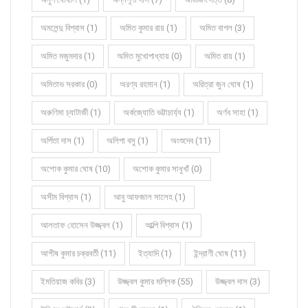
অমলেন্দু বিশ্বাস (1)
অমিত কুমার রায় (1)
অমিত বাগল (3)
অমিত মজুমদার (1)
অমিত মুখোপাধ্যায় (0)
অমিত রায় (1)
অমিতাভ সরকার (0)
অরণ্য রহমান (1)
অরিত্রা জুন ঘোষ (1)
অরুণিমা চ্যাটার্জী (1)
অর্কজ্যোতি ভট্টাচার্য্য (1)
অর্ণব সাহা (1)
অর্পিতা দাস (1)
অলিপা বসু (1)
অংশুদেব (11)
অশোক কুমার ঘোষ (10)
অশোক কুমার সাধুখাঁ (0)
অসীম বিশ্বাস (1)
আবু আফজাল সালেহ (1)
আলতাফ হোসেন উজ্জ্বল (1)
আল্পি বিশ্বাস (1)
আশীষ কুমার চক্রবর্তী (11)
ইত্যাদি (1)
ইন্দ্রাণী ঘোষ (11)
ইমতিয়াজ কবির (3)
উজ্জ্বল কুমার মল্লিক (55)
উজ্জ্বল দাস (3)