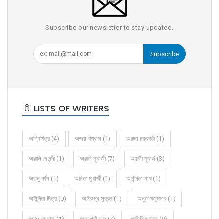
Subscribe our newsletter to stay updated.
Subscribe
LISTS OF WRITERS
অগ্নিমিত্র (4)
অজয় বিশ্বাস (1)
অঞ্জনা চক্রবর্তী (1)
অঞ্জলি দে নন্দী (1)
অঞ্জলি মুখার্জী (7)
অঞ্জলী মুখার্জ (3)
অতনু বর্মন (1)
অনিতা মুখার্জী (1)
অনিন্দিতা নাথ (1)
অনিন্দিতা মিত্র (0)
অনিরুদ্ধ সুব্রত (1)
অনুজ মজুমদার (1)
অনুপ ঘোষাল (1)
অন্নপূর্ণা দাস (7)
অভিজিৎ দত্ত (8)