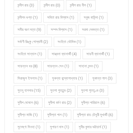
সন্দীপ রায় (3)
সন্দীপ রায় (0)
সন্দীপ রায় নীল (1)
সন্দীপন গুপ্ত (1)
সবিতা রায় বিশ্বাস (1)
সবুজ বাসিন্দা (1)
সমীর বরণ দত্ত (9)
সম্পদ বিশ্বাস (1)
সরমা দেবদত্ত (1)
সর্বাণী রিঙ্কু গোস্বামী (2)
সংহিতা ভৌমিক (1)
সংহিতা সান্যাল (1)
সান্ত্বনা ব্যানার্জী (4)
সায়নী ব্যানার্জী (1)
সায়ন্তন ধর (8)
সায়ন্তন সেন (1)
সাহানা নন্দন (1)
সিরাজুল ইসলাম (1)
সুকন্যা বন্দ্যোপাধ্যায় (1)
সুকান্ত পাল (3)
সুতনু হালদার (15)
সুতপা পুততুন্ড (2)
সুতপা পূততুণ্ড (3)
সুদীপ ঘোষাল (6)
সুদীপা বর্মণ রায় (2)
সুদীপ্ত পারিয়াল (6)
সুদীপ্ত মাজি (1)
সুদীপ্তা পাল (1)
সুদীপ্তা রায় চৌধুরী মুখার্জী (6)
সুদেষ্ণা সিনহা (1)
সুপায়ণ দাস (1)
সুবীর কুমার ভট্টাচার্য (1)