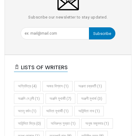
Subscribe our newsletter to stay updated.
Subscribe
LISTS OF WRITERS
অগ্নিমিত্র (4)
অজয় বিশ্বাস (1)
অঞ্জনা চক্রবর্তী (1)
অঞ্জলি দে নন্দী (1)
অঞ্জলি মুখার্জী (7)
অঞ্জলী মুখার্জ (3)
অতনু বর্মন (1)
অনিতা মুখার্জী (1)
অনিন্দিতা নাথ (1)
অনিন্দিতা মিত্র (0)
অনিরুদ্ধ সুব্রত (1)
অনুজ মজুমদার (1)
অনুপ ঘোষাল (1)
অন্নপূর্ণা দাস (8)
অভিজিৎ দত্ত (8)