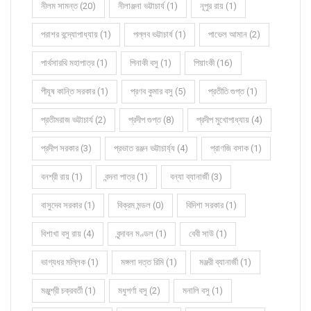
নীলম সামন্ত (20)
নীলাঞ্জনা ভট্টাচার্য (1)
নূপুর রায় (1)
পরাশর বন্দ্যোপাধ্যায় (1)
পল্লব ভট্টাচার্য (1)
পাভেল আমান (2)
পার্থসারথি মহাপাত্র (1)
পিনাকী বসু (1)
পিয়াংকী (16)
পীযূষ কান্তি সরকার (1)
প্রণব কুমার বসু (5)
প্রতীতি গুপ্ত (1)
প্রতীমরাজ ভট্টাচার্য (2)
প্রদীপ গুপ্ত (8)
প্রদীপ মুখোপাধ্যায় (4)
প্রদীপ সরকার (3)
প্রভাত রঞ্জন ভট্টাচার্য্য (4)
প্রাণজি বসাক (1)
বনশ্রী রায় (1)
বন্দনা পাত্র (1)
বন্যা ব্যানার্জী (3)
বাসুদেব সরকার (1)
বিক্রম মন্ডল (0)
বিদিশা সরকার (1)
বিশাখা বসু রায় (4)
বৃন্দাবন মণ্ডল (1)
বেবী সাউ (1)
ভাগ্যধর মল্লিক (1)
মঙ্গলা দত্ত রিমি (1)
মঞ্জরী ব্যানার্জী (1)
মঞ্জুশ্রী চক্রবর্তী (1)
মধুপর্ণা বসু (2)
মনালি বসু (1)