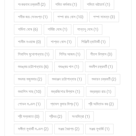
শংকরনাথ চক্রবর্তী (2)
শমিত কর্মকার (1)
শমিতা ভট্টাচার্য (1)
শমীক জয় সেনগুপ্ত (1)
শম্পা রায় বোস (10)
শম্পা সামন্ত (3)
শর্মিলা ঘোষ (6)
শর্মিষ্ঠা ঘোষ (1)
শান্তনু ঘোষ (1)
শামীম নওয়াজ (0)
শাশ্বত বোস (1)
শিঞ্জিনী চ্যাটার্জী (1)
শিবাশিস মুখোপাধ্যায় (1)
শিশির আজম (1)
শীতল বিশ্বাস (3)
শুভঙ্কর চট্টোপাধ্যায় (6)
শুভঙ্কর পাল (1)
শুভদীপ চক্রবর্তী (1)
শুভময় মজুমদার (2)
শুভাঞ্জন চট্টোপাধ্যায় (1)
শুভায়ন চক্রবর্তী (2)
শুভাশিস সাহু (10)
শুভ্রকিশোর বিশ্বাস (1)
শুভ্রব্রত রায় (1)
শোভন মণ্ডল (1)
শ্যামল কুমার মিশ্র (1)
শ্রী অমিতাভ কর (2)
শ্রী সদ্যজাত (0)
শ্রীধর (2)
সংঘমিত্রা (1)
সঙ্গীতা মুখার্জী মণ্ডল (2)
সঞ্জয় বৈরাগ্য (2)
সঞ্জয় মুখার্জি (1)