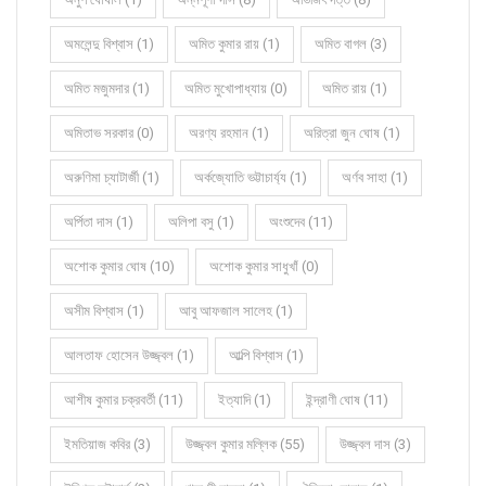
অমলেন্দু বিশ্বাস (1)
অমিত কুমার রায় (1)
অমিত বাগল (3)
অমিত মজুমদার (1)
অমিত মুখোপাধ্যায় (0)
অমিত রায় (1)
অমিতাভ সরকার (0)
অরণ্য রহমান (1)
অরিত্রা জুন ঘোষ (1)
অরুণিমা চ্যাটার্জী (1)
অর্কজ্যোতি ভট্টাচার্য্য (1)
অর্ণব সাহা (1)
অর্পিতা দাস (1)
অলিপা বসু (1)
অংশুদেব (11)
অশোক কুমার ঘোষ (10)
অশোক কুমার সাধুখাঁ (0)
অসীম বিশ্বাস (1)
আবু আফজাল সালেহ (1)
আলতাফ হোসেন উজ্জ্বল (1)
আল্পি বিশ্বাস (1)
আশীষ কুমার চক্রবর্তী (11)
ইত্যাদি (1)
ইন্দ্রাণী ঘোষ (11)
ইমতিয়াজ কবির (3)
উজ্জ্বল কুমার মল্লিক (55)
উজ্জ্বল দাস (3)