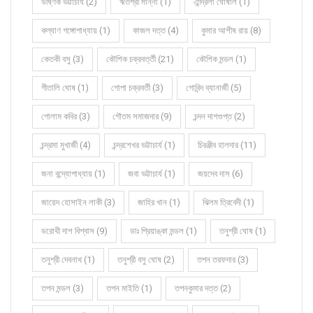
উষ্ণিক ভট্টাচার্য (2)
ঋতশ্রী মান্না (1)
ঐন্দ্রিলা ঘোষাল (1)
কল্যাণ গঙ্গোপাধ্যায় (1)
কাজল দত্ত (4)
কুমার আশীষ রায় (8)
কেতকী বসু (3)
কৌশিক চক্রবর্ত্তী (21)
কৌশিক মন্ডল (1)
গীতালি ঘোষ (1)
গোপা চক্রবর্তী (3)
গোবিন্দ ব্যানার্জী (5)
গোলাম কবির (3)
গৌতম সমাজদার (9)
চন্দন দাশগুপ্ত (2)
চন্দ্রমা মুখার্জী (4)
চন্দ্রশেখর ভট্টাচার্য (1)
চিরঞ্জীব হালদার (11)
জনা বন্দ্যোপাধ্যায় (1)
জবা ভট্টাচার্য (1)
জয়দেব দাস (6)
জায়েদ হোসাইন লাকী (3)
জাহির খান (1)
ঝিলম ত্রিবেদী (1)
ডরোথী দাশ বিশ্বাস (9)
ডাঃ প্রিয়াঙ্কা মন্ডল (1)
তনুশ্রী ঘোষ (1)
তনুশ্রী দেবনাথ (1)
তনুশ্রী বসু ঘোষ (2)
তপন তরফদার (3)
তপন মন্ডল (3)
তপন মাইতি (1)
তপনকুমার দত্ত (2)