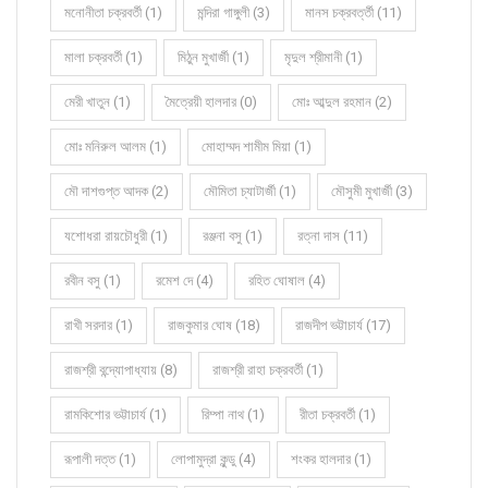
মনোনীতা চক্রবর্তী (1)
মন্দিরা গাঙ্গুলী (3)
মানস চক্রবর্ত্তী (11)
মালা চক্রবর্তী (1)
মিঠুন মুখার্জী (1)
মৃদুল শ্রীমানী (1)
মেরী খাতুন (1)
মৈত্রেয়ী হালদার (0)
মোঃ আব্দুল রহমান (2)
মোঃ মনিরুল আলম (1)
মোহাম্মদ শামীম মিয়া (1)
মৌ দাশগুপ্ত আদক (2)
মৌমিতা চ্যাটার্জী (1)
মৌসুমী মুখার্জী (3)
যশোধরা রায়চৌধুরী (1)
রঞ্জনা বসু (1)
রত্না দাস (11)
রবীন বসু (1)
রমেশ দে (4)
রহিত ঘোষাল (4)
রাখী সরদার (1)
রাজকুমার ঘোষ (18)
রাজদীপ ভট্টাচার্য (17)
রাজশ্রী বন্দ্যোপাধ্যায় (8)
রাজশ্রী রাহা চক্রবর্তী (1)
রামকিশোর ভট্টাচার্য (1)
রিম্পা নাথ (1)
রীতা চক্রবর্তী (1)
রূপালী দত্ত (1)
লোপামুদ্রা কুন্ডু (4)
শংকর হালদার (1)