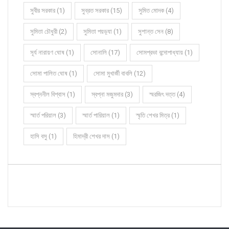
সুবীর সরকার (1)
সুব্রত সরকার (15)
সুমিত মোদক (4)
সুমিতা চৌধুরী (2)
সুমিতা পয়ড়্যা (1)
সুশান্ত সেন (8)
সূর্য নারায়ণ ঘোষ (1)
সোনালি (17)
সোমপ্রভা বন্দোপাধ্যায় (1)
সোমা পালিত ঘোষ (1)
সোমা মুখার্জী বাবলি (12)
স্বপ্ননীল বিশ্বাস (1)
স্বপ্না মজুমদার (3)
স্মরজিৎ দত্ত (4)
স্মার্ত পরিয়াল (3)
স্মার্ত পারিয়াল (1)
স্মৃতি শেখর মিত্র (1)
হাসি বসু (1)
হিমাদ্রী শেখর দাস (1)