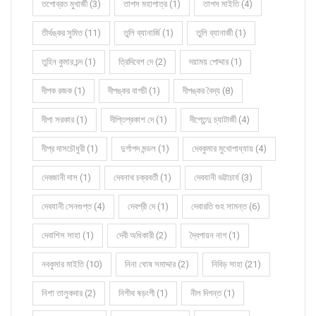
তপোব্রত মুখার্জী (3)
তাপস মহাপাত্র (1)
তাপস মাইতি (4)
তীর্থঙ্কর সুমিত (11)
তুলি ব্যানার্জি (1)
তুলি ব্যানার্জী (1)
তুহিন কুমার চন্দ (1)
ত্রিদিবেশ দে (2)
দয়াময় পোদ্দার (1)
দীপক রজক (1)
দীপঙ্কর বাগচী (1)
দীপঙ্কর বৈদ্য (8)
দীপা সরকার (1)
দীপ্তিপ্রকাশ দে (1)
দীপ্তেন্দু চ্যাটার্জী (4)
দীপ্র দাসচৌধুরী (1)
দুর্গাপদ মন্ডল (1)
দেবকুমার মুখোপাধ্যায় (4)
দেবজানী দাস (1)
দেবনাথ চক্রবর্তী (1)
দেবযানী ভট্টাচার্য (3)
দেবযানী সেনগুপ্ত (4)
দেবশ্রী দে (1)
দেবারতি গুহ সামন্ত (6)
দেবাশিস সাহা (1)
দেবী অধিকারী (2)
দ্বৈপায়ন নাগ (1)
নবকুমার মাইতি (10)
নিনা ঘোষ সমাদ্দার (2)
নিবিড় সাহা (21)
নিশা তালুকদার (2)
নিশীথ ষড়ংগী (1)
নীল দিগন্ত (1)