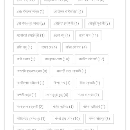
মোঃ মনিরুল আলম (1)
মোহাম্মদ শামীম মিয়া (1)
মৌ দাশগুপ্ত আদক (2)
মৌমিতা চ্যাটার্জী (1)
মৌসুমী মুখার্জী (3)
যশোধরা রায়চৌধুরী (1)
রঞ্জনা বসু (1)
রত্না দাস (11)
রবীন বসু (1)
রমেশ দে (4)
রহিত ঘোষাল (4)
রাখী সরদার (1)
রাজকুমার ঘোষ (18)
রাজদীপ ভট্টাচার্য (17)
রাজশ্রী বন্দ্যোপাধ্যায় (8)
রাজশ্রী রাহা চক্রবর্তী (1)
রামকিশোর ভট্টাচার্য (1)
রিম্পা নাথ (1)
রীতা চক্রবর্তী (1)
রূপালী দত্ত (1)
লোপামুদ্রা কুন্ডু (4)
শংকর হালদার (1)
শংকরনাথ চক্রবর্তী (2)
শমিত কর্মকার (1)
শমিতা ভট্টাচার্য (1)
শমীক জয় সেনগুপ্ত (1)
শম্পা রায় বোস (10)
শম্পা সামন্ত (3)