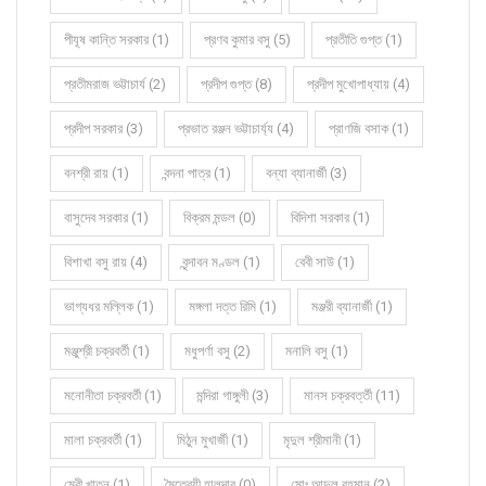
পীযূষ কান্তি সরকার (1)
প্রণব কুমার বসু (5)
প্রতীতি গুপ্ত (1)
প্রতীমরাজ ভট্টাচার্য (2)
প্রদীপ গুপ্ত (8)
প্রদীপ মুখোপাধ্যায় (4)
প্রদীপ সরকার (3)
প্রভাত রঞ্জন ভট্টাচার্য্য (4)
প্রাণজি বসাক (1)
বনশ্রী রায় (1)
বন্দনা পাত্র (1)
বন্যা ব্যানার্জী (3)
বাসুদেব সরকার (1)
বিক্রম মন্ডল (0)
বিদিশা সরকার (1)
বিশাখা বসু রায় (4)
বৃন্দাবন মণ্ডল (1)
বেবী সাউ (1)
ভাগ্যধর মল্লিক (1)
মঙ্গলা দত্ত রিমি (1)
মঞ্জরী ব্যানার্জী (1)
মঞ্জুশ্রী চক্রবর্তী (1)
মধুপর্ণা বসু (2)
মনালি বসু (1)
মনোনীতা চক্রবর্তী (1)
মন্দিরা গাঙ্গুলী (3)
মানস চক্রবর্ত্তী (11)
মালা চক্রবর্তী (1)
মিঠুন মুখার্জী (1)
মৃদুল শ্রীমানী (1)
মেরী খাতুন (1)
মৈত্রেয়ী হালদার (0)
মোঃ আব্দুল রহমান (2)