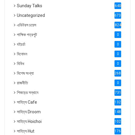
Sunday Talks
640
Uncategorized
6738
এডিটরস চয়েস
824
পাক্ষিক পত্রপুট
0
বইচর্চা
0
বিনোদন
0
বিবিধ
0
বিশেষ সংখ্যা
2686
রাজনীতি
0
শিকড়ের সন্ধানে
731
সাহিত্য Cafe
1321
সাহিত্য Droom
1488
সাহিত্য Hoichoi
1027
সাহিত্য Hut
1769