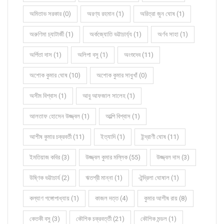
অমিতাভ সরকার (0)
অরণ্য রহমান (1)
অরিত্রা জুন ঘোষ (1)
অরুণিমা চ্যাটার্জী (1)
অর্কজ্যোতি ভট্টাচার্য্য (1)
অর্ণব সাহা (1)
অর্পিতা দাস (1)
অলিপা বসু (1)
অংশুদেব (11)
অশোক কুমার ঘোষ (10)
অশোক কুমার সাধুখাঁ (0)
অসীম বিশ্বাস (1)
আবু আফজাল সালেহ (1)
আলতাফ হোসেন উজ্জ্বল (1)
আল্পি বিশ্বাস (1)
আশীষ কুমার চক্রবর্তী (11)
ইত্যাদি (1)
ইন্দ্রাণী ঘোষ (11)
ইমতিয়াজ কবির (3)
উজ্জ্বল কুমার মল্লিক (55)
উজ্জ্বল দাস (3)
উষ্ণিক ভট্টাচার্য (2)
ঋতশ্রী মান্না (1)
ঐন্দ্রিলা ঘোষাল (1)
কল্যাণ গঙ্গোপাধ্যায় (1)
কাজল দত্ত (4)
কুমার আশীষ রায় (8)
কেতকী বসু (3)
কৌশিক চক্রবর্ত্তী (21)
কৌশিক মন্ডল (1)