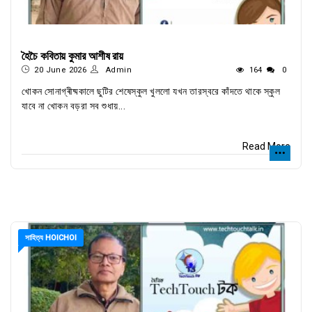
হৈচৈ কবিতায় কুমার আশীষ রায়
20 June 2026
Admin
164
0
খোকন সোনাগ্ৰীষ্মকালে ছুটির শেষেস্কুল খুললো যখন তারস্বরে কাঁদতে থাকে স্কুল
যাবে না খোকন বড়রা সব শুধায়...
Read More
সাহিত্য HOICHOI