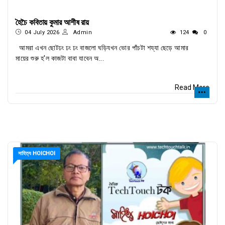
হৈচৈ কবিতায় কুমার আশীষ রায়
04 July 2026
Admin
124
0
আমরা এখন ছোটঢং ঢং ঢং বাজলো ঘড়িযখন ভোর পাঁচটা শয্যা ছেড়ে আমার
মায়ের শুরু হ'ল কাজটা বাবা যাবেন অ...
Read More
সাহিত্য HOICHOI