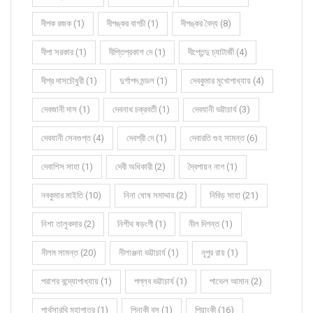
দীপক রজক (1)
দীপঙ্কর বাগচী (1)
দীপঙ্কর বৈদ্য (8)
দীপা সরকার (1)
দীপ্তিপ্রকাশ দে (1)
দীপ্তেন্দু চ্যাটার্জী (4)
দীপ্র দাসচৌধুরী (1)
দুর্গাপদ মন্ডল (1)
দেবকুমার মুখোপাধ্যায় (4)
দেবজানী দাস (1)
দেবনাথ চক্রবর্তী (1)
দেবযানী ভট্টাচার্য (3)
দেবযানী সেনগুপ্ত (4)
দেবশ্রী দে (1)
দেবারতি গুহ সামন্ত (6)
দেবাশিস সাহা (1)
দেবী অধিকারী (2)
দ্বৈপায়ন নাগ (1)
নবকুমার মাইতি (10)
নিনা ঘোষ সমাদ্দার (2)
নিবিড় সাহা (21)
নিশা তালুকদার (2)
নিশীথ ষড়ংগী (1)
নীল দিগন্ত (1)
নীলম সামন্ত (20)
নীলাঞ্জনা ভট্টাচার্য (1)
নূপুর রায় (1)
পরাশর বন্দ্যোপাধ্যায় (1)
পল্লব ভট্টাচার্য (1)
পাভেল আমান (2)
পার্থসারথি মহাপাত্র (1)
পিনাকী বসু (1)
পিয়াংকী (16)