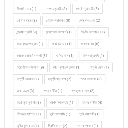
গীতালি ঘোষ (1)
গোপা চক্রবর্তী (3)
গোবিন্দ ব্যানার্জী (5)
গোলাম কবির (3)
গৌতম সমাজদার (9)
চন্দন দাশগুপ্ত (2)
চন্দ্রমা মুখার্জী (4)
চন্দ্রশেখর ভট্টাচার্য (1)
চিরঞ্জীব হালদার (11)
জনা বন্দ্যোপাধ্যায় (1)
জবা ভট্টাচার্য (1)
জয়দেব দাস (6)
জায়েদ হোসাইন লাকী (3)
জাহির খান (1)
ঝিলম ত্রিবেদী (1)
ডরোথী দাশ বিশ্বাস (9)
ডাঃ প্রিয়াঙ্কা মন্ডল (1)
তনুশ্রী ঘোষ (1)
তনুশ্রী দেবনাথ (1)
তনুশ্রী বসু ঘোষ (2)
তপন তরফদার (3)
তপন মন্ডল (3)
তপন মাইতি (1)
তপনকুমার দত্ত (2)
তপোব্রত মুখার্জী (3)
তাপস মহাপাত্র (1)
তাপস মাইতি (4)
তীর্থঙ্কর সুমিত (11)
তুলি ব্যানার্জি (1)
তুলি ব্যানার্জী (1)
তুহিন কুমার চন্দ (1)
ত্রিদিবেশ দে (2)
দয়াময় পোদ্দার (1)