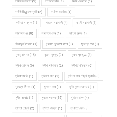
সমীর বরণ দত্ত (9)
সম্পদ বিশ্বাস (1)
সরমা দেবদত্ত (1)
সর্বাণী রিঙ্কু গোস্বামী (2)
সংহিতা ভৌমিক (1)
সংহিতা সান্যাল (1)
সান্ত্বনা ব্যানার্জী (4)
সায়নী ব্যানার্জী (1)
সায়ন্তন ধর (8)
সায়ন্তন সেন (1)
সাহানা নন্দন (1)
সিরাজুল ইসলাম (1)
সুকন্যা বন্দ্যোপাধ্যায় (1)
সুকান্ত পাল (3)
সুতনু হালদার (15)
সুতপা পুততুন্ড (2)
সুতপা পূততুণ্ড (3)
সুদীপ ঘোষাল (6)
সুদীপা বর্মণ রায় (2)
সুদীপ্ত পারিয়াল (6)
সুদীপ্ত মাজি (1)
সুদীপ্তা পাল (1)
সুদীপ্তা রায় চৌধুরী মুখার্জী (6)
সুদেষ্ণা সিনহা (1)
সুপায়ণ দাস (1)
সুবীর কুমার ভট্টাচার্য (1)
সুবীর সরকার (1)
সুব্রত সরকার (15)
সুমিত মোদক (4)
সুমিতা চৌধুরী (2)
সুমিতা পয়ড়্যা (1)
সুশান্ত সেন (8)