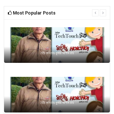
Most Popular Posts
prev
next
হৈচৈ কবিতায় কুমার আশীষ রায়
হৈচৈ কবিতায় কুমার আশীষ রায়