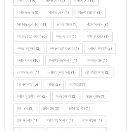
শর্মিলা ঘোষ (6)
শর্মিষ্ঠা ঘোষ (1)
শান্তনু ঘোষ (1)
শামীম নওয়াজ (0)
শাশ্বত বোস (1)
শিঞ্জিনী চ্যাটার্জী (1)
শিবাশিস মুখোপাধ্যায় (1)
শিশির আজম (1)
শীতল বিশ্বাস (3)
শুভঙ্কর চট্টোপাধ্যায় (6)
শুভঙ্কর পাল (1)
শুভদীপ চক্রবর্তী (1)
শুভময় মজুমদার (2)
শুভাঞ্জন চট্টোপাধ্যায় (1)
শুভায়ন চক্রবর্তী (2)
শুভাশিস সাহু (10)
শুভ্রকিশোর বিশ্বাস (1)
শুভ্রব্রত রায় (1)
শোভন মণ্ডল (1)
শ্যামল কুমার মিশ্র (1)
শ্রী অমিতাভ কর (2)
শ্রী সদ্যজাত (0)
শ্রীধর (2)
সংঘমিত্রা (1)
সঙ্গীতা মুখার্জী মণ্ডল (2)
সঞ্জয় বৈরাগ্য (2)
সঞ্জয় মুখার্জি (1)
সন্দীপ রায় (3)
সন্দীপ রায় (0)
সন্দীপ রায় নীল (1)
সন্দীপন গুপ্ত (1)
সবিতা রায় বিশ্বাস (1)
সবুজ বাসিন্দা (1)