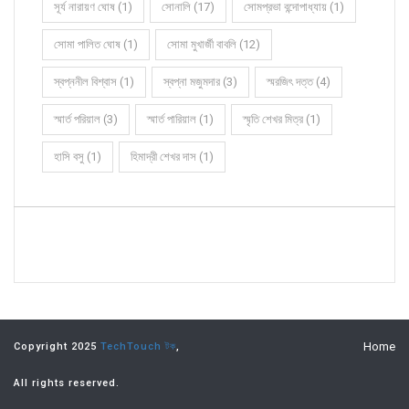
সূর্য নারায়ণ ঘোষ (1)
সোনালি (17)
সোমপ্রভা বন্দোপাধ্যায় (1)
সোমা পালিত ঘোষ (1)
সোমা মুখার্জী বাবলি (12)
স্বপ্ননীল বিশ্বাস (1)
স্বপ্না মজুমদার (3)
স্মরজিৎ দত্ত (4)
স্মার্ত পরিয়াল (3)
স্মার্ত পারিয়াল (1)
স্মৃতি শেখর মিত্র (1)
হাসি বসু (1)
হিমাদ্রী শেখর দাস (1)
Home
Copyright 2025
TechTouch টক
,
All rights reserved.