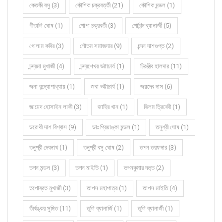
কেতকী বসু (3)
কৌশিক চক্রবর্ত্তী (21)
কৌশিক মন্ডল (1)
গীতালি ঘোষ (1)
গোপা চক্রবর্তী (3)
গোবিন্দ ব্যানার্জী (5)
গোলাম কবির (3)
গৌতম সমাজদার (9)
চন্দন দাশগুপ্ত (2)
চন্দ্রমা মুখার্জী (4)
চন্দ্রশেখর ভট্টাচার্য (1)
চিরঞ্জীব হালদার (11)
জনা বন্দ্যোপাধ্যায় (1)
জবা ভট্টাচার্য (1)
জয়দেব দাস (6)
জায়েদ হোসাইন লাকী (3)
জাহির খান (1)
ঝিলম ত্রিবেদী (1)
ডরোথী দাশ বিশ্বাস (9)
ডাঃ প্রিয়াঙ্কা মন্ডল (1)
তনুশ্রী ঘোষ (1)
তনুশ্রী দেবনাথ (1)
তনুশ্রী বসু ঘোষ (2)
তপন তরফদার (3)
তপন মন্ডল (3)
তপন মাইতি (1)
তপনকুমার দত্ত (2)
তপোব্রত মুখার্জী (3)
তাপস মহাপাত্র (1)
তাপস মাইতি (4)
তীর্থঙ্কর সুমিত (11)
তুলি ব্যানার্জি (1)
তুলি ব্যানার্জী (1)