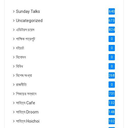
Sunday Talks
640
Uncategorized
6738
এডিটরস চয়েস
824
পাক্ষিক পত্রপুট
0
বইচর্চা
0
বিনোদন
0
বিবিধ
0
বিশেষ সংখ্যা
2686
রাজনীতি
0
শিকড়ের সন্ধানে
731
সাহিত্য Cafe
1321
সাহিত্য Droom
1488
সাহিত্য Hoichoi
1027