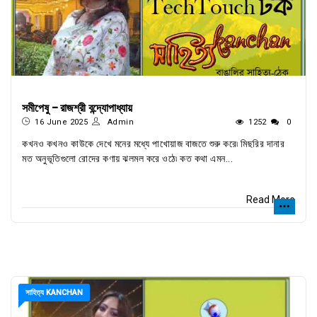
সমীপেষু - রাজশ্রী বন্দ্যোপাধ্যায়
16 June 2025
Admin
1252
0
কখনও কখনও কাউকে দেখে মনের মধ্যে পাখোয়াজ বাজতে শুরু করে৷ মিছরির দানার
মত অনুভূতিগুলো রোদের কণায় ঝলমল করে ওঠে৷ কত কথা এমন...
Read More
সাহিত্য KANCHAN