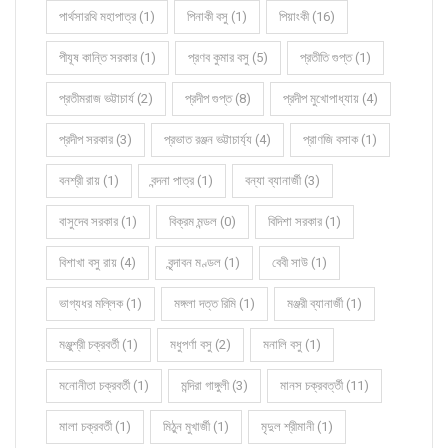
পার্থসারথি মহাপাত্র (1)
পিনাকী বসু (1)
পিয়াংকী (16)
পীযূষ কান্তি সরকার (1)
প্রণব কুমার বসু (5)
প্রতীতি গুপ্ত (1)
প্রতীমরাজ ভট্টাচার্য (2)
প্রদীপ গুপ্ত (8)
প্রদীপ মুখোপাধ্যায় (4)
প্রদীপ সরকার (3)
প্রভাত রঞ্জন ভট্টাচার্য্য (4)
প্রাণজি বসাক (1)
বনশ্রী রায় (1)
বন্দনা পাত্র (1)
বন্যা ব্যানার্জী (3)
বাসুদেব সরকার (1)
বিক্রম মন্ডল (0)
বিদিশা সরকার (1)
বিশাখা বসু রায় (4)
বৃন্দাবন মণ্ডল (1)
বেবী সাউ (1)
ভাগ্যধর মল্লিক (1)
মঙ্গলা দত্ত রিমি (1)
মঞ্জরী ব্যানার্জী (1)
মঞ্জুশ্রী চক্রবর্তী (1)
মধুপর্ণা বসু (2)
মনালি বসু (1)
মনোনীতা চক্রবর্তী (1)
মন্দিরা গাঙ্গুলী (3)
মানস চক্রবর্ত্তী (11)
মালা চক্রবর্তী (1)
মিঠুন মুখার্জী (1)
মৃদুল শ্রীমানী (1)