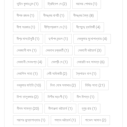
তুহিন কুমার চন্দ (1)
ত্রিদিবেশ দে (2)
দয়াময় পোদ্দার (1)
দীপক রজক (1)
দীপঙ্কর বাগচী (1)
দীপঙ্কর বৈদ্য (8)
দীপা সরকার (1)
দীপ্তিপ্রকাশ দে (1)
দীপ্তেন্দু চ্যাটার্জী (4)
দীপ্র দাসচৌধুরী (1)
দুর্গাপদ মন্ডল (1)
দেবকুমার মুখোপাধ্যায় (4)
দেবজানী দাস (1)
দেবনাথ চক্রবর্তী (1)
দেবযানী ভট্টাচার্য (3)
দেবযানী সেনগুপ্ত (4)
দেবশ্রী দে (1)
দেবারতি গুহ সামন্ত (6)
দেবাশিস সাহা (1)
দেবী অধিকারী (2)
দ্বৈপায়ন নাগ (1)
নবকুমার মাইতি (10)
নিনা ঘোষ সমাদ্দার (2)
নিবিড় সাহা (21)
নিশা তালুকদার (2)
নিশীথ ষড়ংগী (1)
নীল দিগন্ত (1)
নীলম সামন্ত (20)
নীলাঞ্জনা ভট্টাচার্য (1)
নূপুর রায় (1)
পরাশর বন্দ্যোপাধ্যায় (1)
পল্লব ভট্টাচার্য (1)
পাভেল আমান (2)