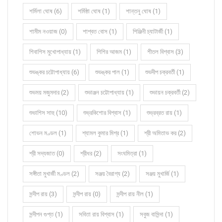
শর্মিলা ঘোষ (6)
শর্মিষ্ঠা ঘোষ (1)
শান্তনু ঘোষ (1)
শামীম নওয়াজ (0)
শাশ্বত বোস (1)
শিঞ্জিনী চ্যাটার্জী (1)
শিবাশিস মুখোপাধ্যায় (1)
শিশির আজম (1)
শীতল বিশ্বাস (3)
শুভঙ্কর চট্টোপাধ্যায় (6)
শুভঙ্কর পাল (1)
শুভদীপ চক্রবর্তী (1)
শুভময় মজুমদার (2)
শুভাঞ্জন চট্টোপাধ্যায় (1)
শুভায়ন চক্রবর্তী (2)
শুভাশিস সাহু (10)
শুভ্রকিশোর বিশ্বাস (1)
শুভ্রব্রত রায় (1)
শোভন মণ্ডল (1)
শ্যামল কুমার মিশ্র (1)
শ্রী অমিতাভ কর (2)
শ্রী সদ্যজাত (0)
শ্রীধর (2)
সংঘমিত্রা (1)
সঙ্গীতা মুখার্জী মণ্ডল (2)
সঞ্জয় বৈরাগ্য (2)
সঞ্জয় মুখার্জি (1)
সন্দীপ রায় (3)
সন্দীপ রায় (0)
সন্দীপ রায় নীল (1)
সন্দীপন গুপ্ত (1)
সবিতা রায় বিশ্বাস (1)
সবুজ বাসিন্দা (1)