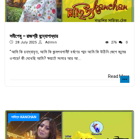
সমীপেষু - রাজশ্রী বন্দ্যোপাধ্যায়
28 July 2025
Admin
276
0
"আমি কি রহস্যাবৃত, আমি কি জন্মপথগামী! বর্ষণের শব্দে আমি কি উঠিনি জেগে জন্মের
ওপারে! কী দেখেছি আমি? ক্ষয়াটে সংসার আর আ...
Read More
সাহিত্য KANCHAN