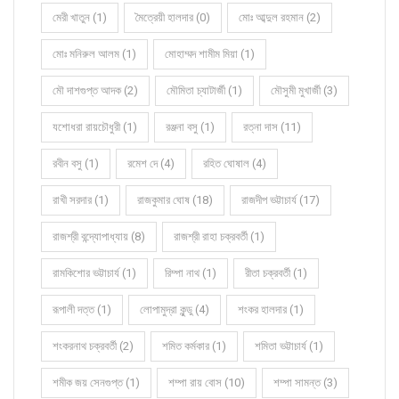
মেরী খাতুন (1)
মৈত্রেয়ী হালদার (0)
মোঃ আব্দুল রহমান (2)
মোঃ মনিরুল আলম (1)
মোহাম্মদ শামীম মিয়া (1)
মৌ দাশগুপ্ত আদক (2)
মৌমিতা চ্যাটার্জী (1)
মৌসুমী মুখার্জী (3)
যশোধরা রায়চৌধুরী (1)
রঞ্জনা বসু (1)
রত্না দাস (11)
রবীন বসু (1)
রমেশ দে (4)
রহিত ঘোষাল (4)
রাখী সরদার (1)
রাজকুমার ঘোষ (18)
রাজদীপ ভট্টাচার্য (17)
রাজশ্রী বন্দ্যোপাধ্যায় (8)
রাজশ্রী রাহা চক্রবর্তী (1)
রামকিশোর ভট্টাচার্য (1)
রিম্পা নাথ (1)
রীতা চক্রবর্তী (1)
রূপালী দত্ত (1)
লোপামুদ্রা কুন্ডু (4)
শংকর হালদার (1)
শংকরনাথ চক্রবর্তী (2)
শমিত কর্মকার (1)
শমিতা ভট্টাচার্য (1)
শমীক জয় সেনগুপ্ত (1)
শম্পা রায় বোস (10)
শম্পা সামন্ত (3)