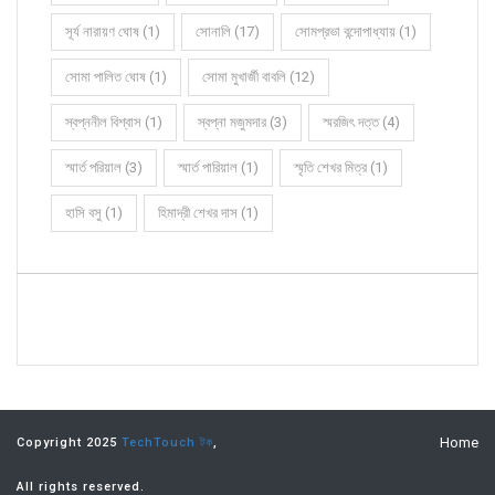
সূর্য নারায়ণ ঘোষ (1)
সোনালি (17)
সোমপ্রভা বন্দোপাধ্যায় (1)
সোমা পালিত ঘোষ (1)
সোমা মুখার্জী বাবলি (12)
স্বপ্ননীল বিশ্বাস (1)
স্বপ্না মজুমদার (3)
স্মরজিৎ দত্ত (4)
স্মার্ত পরিয়াল (3)
স্মার্ত পারিয়াল (1)
স্মৃতি শেখর মিত্র (1)
হাসি বসু (1)
হিমাদ্রী শেখর দাস (1)
Home
Copyright 2025
TechTouch টক
,
All rights reserved.