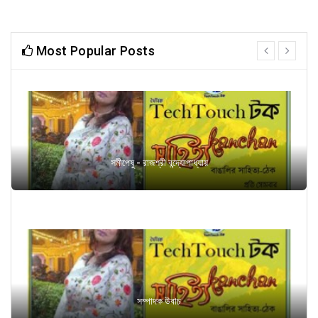
Most Popular Posts
prev
next
সমীপেষু - রাজশ্রী বন্দ্যোপাধ্যায়
সম্পাদক উবাচ