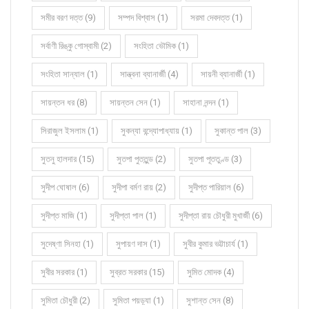
সমীর বরণ দত্ত (9)
সম্পদ বিশ্বাস (1)
সরমা দেবদত্ত (1)
সর্বাণী রিঙ্কু গোস্বামী (2)
সংহিতা ভৌমিক (1)
সংহিতা সান্যাল (1)
সান্ত্বনা ব্যানার্জী (4)
সায়নী ব্যানার্জী (1)
সায়ন্তন ধর (8)
সায়ন্তন সেন (1)
সাহানা নন্দন (1)
সিরাজুল ইসলাম (1)
সুকন্যা বন্দ্যোপাধ্যায় (1)
সুকান্ত পাল (3)
সুতনু হালদার (15)
সুতপা পুততুন্ড (2)
সুতপা পূততুণ্ড (3)
সুদীপ ঘোষাল (6)
সুদীপা বর্মণ রায় (2)
সুদীপ্ত পারিয়াল (6)
সুদীপ্ত মাজি (1)
সুদীপ্তা পাল (1)
সুদীপ্তা রায় চৌধুরী মুখার্জী (6)
সুদেষ্ণা সিনহা (1)
সুপায়ণ দাস (1)
সুবীর কুমার ভট্টাচার্য (1)
সুবীর সরকার (1)
সুব্রত সরকার (15)
সুমিত মোদক (4)
সুমিতা চৌধুরী (2)
সুমিতা পয়ড়্যা (1)
সুশান্ত সেন (8)