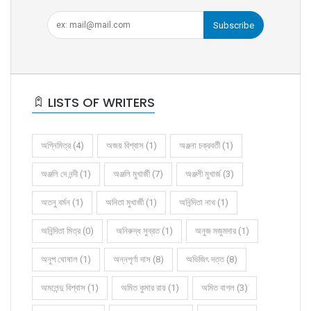
Subscribe
LISTS OF WRITERS
অগ্নিমিত্র (4)
অজয় বিশ্বাস (1)
অঞ্জনা চক্রবর্তী (1)
অঞ্জলি দে নন্দী (1)
অঞ্জলি মুখার্জী (7)
অঞ্জলী মুখার্জ (3)
অতনু বর্মন (1)
অনিতা মুখার্জী (1)
অনিন্দিতা নাথ (1)
অনিন্দিতা মিত্র (0)
অনিরুদ্ধ সুব্রত (1)
অনুজ মজুমদার (1)
অনুপ ঘোষাল (1)
অন্নপূর্ণা দাস (8)
অভিজিৎ দত্ত (8)
অমলেন্দু বিশ্বাস (1)
অমিত কুমার রায় (1)
অমিত বাগল (3)