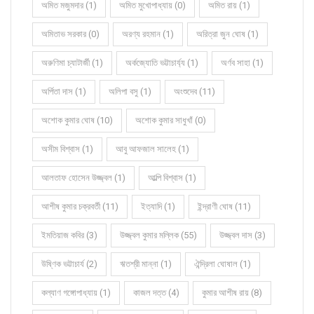
অমিত মজুমদার (1)
অমিত মুখোপাধ্যায় (0)
অমিত রায় (1)
অমিতাভ সরকার (0)
অরণ্য রহমান (1)
অরিত্রা জুন ঘোষ (1)
অরুণিমা চ্যাটার্জী (1)
অর্কজ্যোতি ভট্টাচার্য্য (1)
অর্ণব সাহা (1)
অর্পিতা দাস (1)
অলিপা বসু (1)
অংশুদেব (11)
অশোক কুমার ঘোষ (10)
অশোক কুমার সাধুখাঁ (0)
অসীম বিশ্বাস (1)
আবু আফজাল সালেহ (1)
আলতাফ হোসেন উজ্জ্বল (1)
আল্পি বিশ্বাস (1)
আশীষ কুমার চক্রবর্তী (11)
ইত্যাদি (1)
ইন্দ্রাণী ঘোষ (11)
ইমতিয়াজ কবির (3)
উজ্জ্বল কুমার মল্লিক (55)
উজ্জ্বল দাস (3)
উষ্ণিক ভট্টাচার্য (2)
ঋতশ্রী মান্না (1)
ঐন্দ্রিলা ঘোষাল (1)
কল্যাণ গঙ্গোপাধ্যায় (1)
কাজল দত্ত (4)
কুমার আশীষ রায় (8)