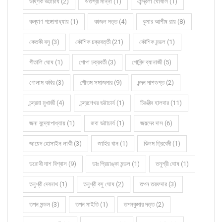
উষ্ণিক ভট্টাচার্য (2)
ঋতশ্রী মান্না (1)
ঐন্দ্রিলা ঘোষাল (1)
কল্যাণ গঙ্গোপাধ্যায় (1)
কাজল দত্ত (4)
কুমার আশীষ রায় (8)
কেতকী বসু (3)
কৌশিক চক্রবর্ত্তী (21)
কৌশিক মন্ডল (1)
গীতালি ঘোষ (1)
গোপা চক্রবর্তী (3)
গোবিন্দ ব্যানার্জী (5)
গোলাম কবির (3)
গৌতম সমাজদার (9)
চন্দন দাশগুপ্ত (2)
চন্দ্রমা মুখার্জী (4)
চন্দ্রশেখর ভট্টাচার্য (1)
চিরঞ্জীব হালদার (11)
জনা বন্দ্যোপাধ্যায় (1)
জবা ভট্টাচার্য (1)
জয়দেব দাস (6)
জায়েদ হোসাইন লাকী (3)
জাহির খান (1)
ঝিলম ত্রিবেদী (1)
ডরোথী দাশ বিশ্বাস (9)
ডাঃ প্রিয়াঙ্কা মন্ডল (1)
তনুশ্রী ঘোষ (1)
তনুশ্রী দেবনাথ (1)
তনুশ্রী বসু ঘোষ (2)
তপন তরফদার (3)
তপন মন্ডল (3)
তপন মাইতি (1)
তপনকুমার দত্ত (2)