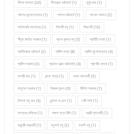
নীলম সামন্ত (20)
নীলাঞ্জনা ভট্টাচার্য (1)
নূপুর রায় (1)
পরাশর বন্দ্যোপাধ্যায় (1)
পল্লব ভট্টাচার্য (1)
পাভেল আমান (2)
পার্থসারথি মহাপাত্র (1)
পিনাকী বসু (1)
পিয়াংকী (16)
পীযূষ কান্তি সরকার (1)
প্রণব কুমার বসু (5)
প্রতীতি গুপ্ত (1)
প্রতীমরাজ ভট্টাচার্য (2)
প্রদীপ গুপ্ত (8)
প্রদীপ মুখোপাধ্যায় (4)
প্রদীপ সরকার (3)
প্রভাত রঞ্জন ভট্টাচার্য্য (4)
প্রাণজি বসাক (1)
বনশ্রী রায় (1)
বন্দনা পাত্র (1)
বন্যা ব্যানার্জী (3)
বাসুদেব সরকার (1)
বিক্রম মন্ডল (0)
বিদিশা সরকার (1)
বিশাখা বসু রায় (4)
বৃন্দাবন মণ্ডল (1)
বেবী সাউ (1)
ভাগ্যধর মল্লিক (1)
মঙ্গলা দত্ত রিমি (1)
মঞ্জরী ব্যানার্জী (1)
মঞ্জুশ্রী চক্রবর্তী (1)
মধুপর্ণা বসু (2)
মনালি বসু (1)