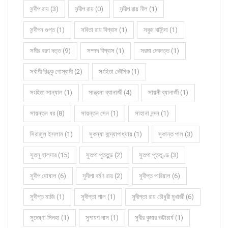
সন্দীপ রায় (3)
সন্দীপ রায় (0)
সন্দীপ রায় নীল (1)
সন্দীপন গুপ্ত (1)
সবিতা রায় বিশ্বাস (1)
সবুজ বাসিন্দা (1)
সমীর বরণ দত্ত (9)
সম্পদ বিশ্বাস (1)
সরমা দেবদত্ত (1)
সর্বাণী রিঙ্কু গোস্বামী (2)
সংহিতা ভৌমিক (1)
সংহিতা সান্যাল (1)
সান্ত্বনা ব্যানার্জী (4)
সায়নী ব্যানার্জী (1)
সায়ন্তন ধর (8)
সায়ন্তন সেন (1)
সাহানা নন্দন (1)
সিরাজুল ইসলাম (1)
সুকন্যা বন্দ্যোপাধ্যায় (1)
সুকান্ত পাল (3)
সুতনু হালদার (15)
সুতপা পুততুন্ড (2)
সুতপা পূততুণ্ড (3)
সুদীপ ঘোষাল (6)
সুদীপা বর্মণ রায় (2)
সুদীপ্ত পারিয়াল (6)
সুদীপ্ত মাজি (1)
সুদীপ্তা পাল (1)
সুদীপ্তা রায় চৌধুরী মুখার্জী (6)
সুদেষ্ণা সিনহা (1)
সুপায়ণ দাস (1)
সুবীর কুমার ভট্টাচার্য (1)