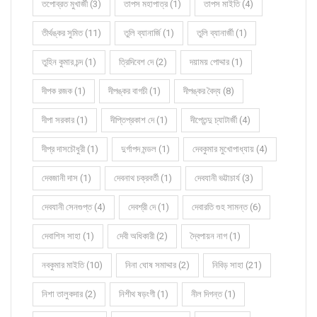
তপোব্রত মুখার্জী (3)
তাপস মহাপাত্র (1)
তাপস মাইতি (4)
তীর্থঙ্কর সুমিত (11)
তুলি ব্যানার্জি (1)
তুলি ব্যানার্জী (1)
তুহিন কুমার চন্দ (1)
ত্রিদিবেশ দে (2)
দয়াময় পোদ্দার (1)
দীপক রজক (1)
দীপঙ্কর বাগচী (1)
দীপঙ্কর বৈদ্য (8)
দীপা সরকার (1)
দীপ্তিপ্রকাশ দে (1)
দীপ্তেন্দু চ্যাটার্জী (4)
দীপ্র দাসচৌধুরী (1)
দুর্গাপদ মন্ডল (1)
দেবকুমার মুখোপাধ্যায় (4)
দেবজানী দাস (1)
দেবনাথ চক্রবর্তী (1)
দেবযানী ভট্টাচার্য (3)
দেবযানী সেনগুপ্ত (4)
দেবশ্রী দে (1)
দেবারতি গুহ সামন্ত (6)
দেবাশিস সাহা (1)
দেবী অধিকারী (2)
দ্বৈপায়ন নাগ (1)
নবকুমার মাইতি (10)
নিনা ঘোষ সমাদ্দার (2)
নিবিড় সাহা (21)
নিশা তালুকদার (2)
নিশীথ ষড়ংগী (1)
নীল দিগন্ত (1)