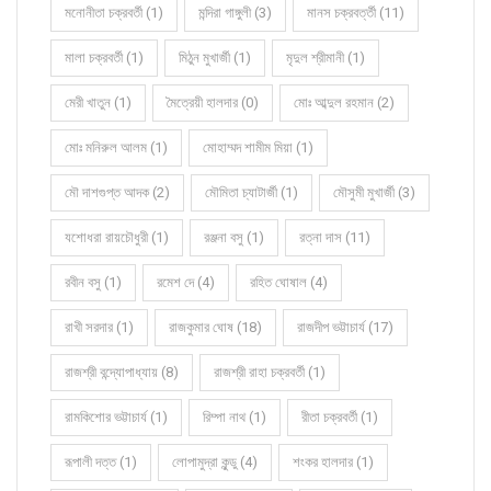
মনোনীতা চক্রবর্তী (1)
মন্দিরা গাঙ্গুলী (3)
মানস চক্রবর্ত্তী (11)
মালা চক্রবর্তী (1)
মিঠুন মুখার্জী (1)
মৃদুল শ্রীমানী (1)
মেরী খাতুন (1)
মৈত্রেয়ী হালদার (0)
মোঃ আব্দুল রহমান (2)
মোঃ মনিরুল আলম (1)
মোহাম্মদ শামীম মিয়া (1)
মৌ দাশগুপ্ত আদক (2)
মৌমিতা চ্যাটার্জী (1)
মৌসুমী মুখার্জী (3)
যশোধরা রায়চৌধুরী (1)
রঞ্জনা বসু (1)
রত্না দাস (11)
রবীন বসু (1)
রমেশ দে (4)
রহিত ঘোষাল (4)
রাখী সরদার (1)
রাজকুমার ঘোষ (18)
রাজদীপ ভট্টাচার্য (17)
রাজশ্রী বন্দ্যোপাধ্যায় (8)
রাজশ্রী রাহা চক্রবর্তী (1)
রামকিশোর ভট্টাচার্য (1)
রিম্পা নাথ (1)
রীতা চক্রবর্তী (1)
রূপালী দত্ত (1)
লোপামুদ্রা কুন্ডু (4)
শংকর হালদার (1)