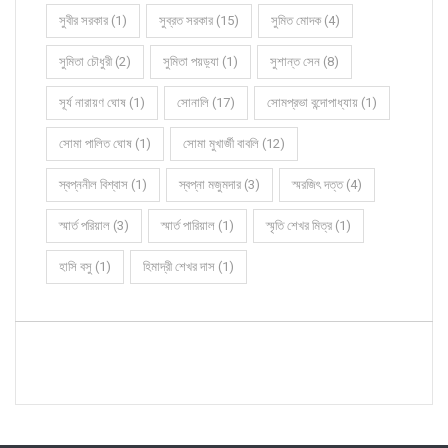
সুবীর সরকার (1)
সুব্রত সরকার (15)
সুমিত মোদক (4)
সুমিতা চৌধুরী (2)
সুমিতা পয়ড়্যা (1)
সুশান্ত সেন (8)
সূর্য নারায়ণ ঘোষ (1)
সোনালি (17)
সোমপ্রভা বন্দোপাধ্যায় (1)
সোমা পালিত ঘোষ (1)
সোমা মুখার্জী বাবলি (12)
স্বপ্ননীল বিশ্বাস (1)
স্বপ্না মজুমদার (3)
স্মরজিৎ দত্ত (4)
স্মার্ত পরিয়াল (3)
স্মার্ত পারিয়াল (1)
স্মৃতি শেখর মিত্র (1)
হাসি বসু (1)
হিমাদ্রী শেখর দাস (1)