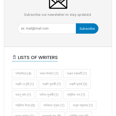
Subscribe our newsletter to stay updated.
Subscribe
LISTS OF WRITERS
অগ্নিমিত্র (4)
অজয় বিশ্বাস (1)
অঞ্জনা চক্রবর্তী (1)
অঞ্জলি দে নন্দী (1)
অঞ্জলি মুখার্জী (7)
অঞ্জলী মুখার্জ (3)
অতনু বর্মন (1)
অনিতা মুখার্জী (1)
অনিন্দিতা নাথ (1)
অনিন্দিতা মিত্র (0)
অনিরুদ্ধ সুব্রত (1)
অনুজ মজুমদার (1)
অনুপ ঘোষাল (1)
অন্নপূর্ণা দাস (8)
অভিজিৎ দত্ত (8)