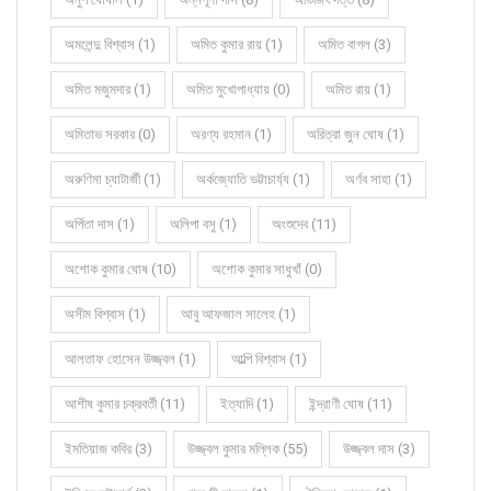
অমলেন্দু বিশ্বাস (1)
অমিত কুমার রায় (1)
অমিত বাগল (3)
অমিত মজুমদার (1)
অমিত মুখোপাধ্যায় (0)
অমিত রায় (1)
অমিতাভ সরকার (0)
অরণ্য রহমান (1)
অরিত্রা জুন ঘোষ (1)
অরুণিমা চ্যাটার্জী (1)
অর্কজ্যোতি ভট্টাচার্য্য (1)
অর্ণব সাহা (1)
অর্পিতা দাস (1)
অলিপা বসু (1)
অংশুদেব (11)
অশোক কুমার ঘোষ (10)
অশোক কুমার সাধুখাঁ (0)
অসীম বিশ্বাস (1)
আবু আফজাল সালেহ (1)
আলতাফ হোসেন উজ্জ্বল (1)
আল্পি বিশ্বাস (1)
আশীষ কুমার চক্রবর্তী (11)
ইত্যাদি (1)
ইন্দ্রাণী ঘোষ (11)
ইমতিয়াজ কবির (3)
উজ্জ্বল কুমার মল্লিক (55)
উজ্জ্বল দাস (3)