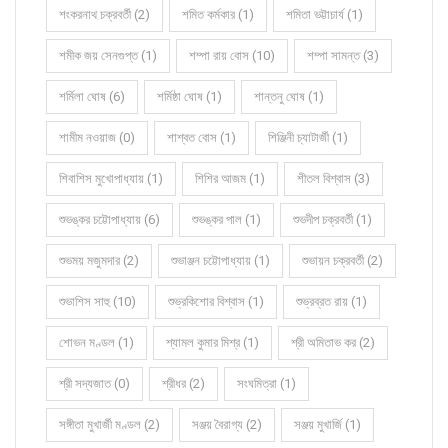
শংকরনাথ চক্রবর্তী (2)
শমিত কর্মকার (1)
শমিতা ভট্টাচার্য (1)
শমীক জয় সেনগুপ্ত (1)
শম্পা রায় বোস (10)
শম্পা সামন্ত (3)
শর্মিলা ঘোষ (6)
শর্মিষ্ঠা ঘোষ (1)
শান্তনু ঘোষ (1)
শামীম নওয়াজ (0)
শাশ্বত বোস (1)
শিঞ্জিনী চ্যাটার্জী (1)
শিবাশিস মুখোপাধ্যায় (1)
শিশির আজম (1)
শীতল বিশ্বাস (3)
শুভঙ্কর চট্টোপাধ্যায় (6)
শুভঙ্কর পাল (1)
শুভদীপ চক্রবর্তী (1)
শুভময় মজুমদার (2)
শুভাঞ্জন চট্টোপাধ্যায় (1)
শুভায়ন চক্রবর্তী (2)
শুভাশিস সাহু (10)
শুভ্রকিশোর বিশ্বাস (1)
শুভ্রব্রত রায় (1)
শোভন মণ্ডল (1)
শ্যামল কুমার মিশ্র (1)
শ্রী অমিতাভ কর (2)
শ্রী সদ্যজাত (0)
শ্রীধর (2)
সংঘমিত্রা (1)
সঙ্গীতা মুখার্জী মণ্ডল (2)
সঞ্জয় বৈরাগ্য (2)
সঞ্জয় মুখার্জি (1)