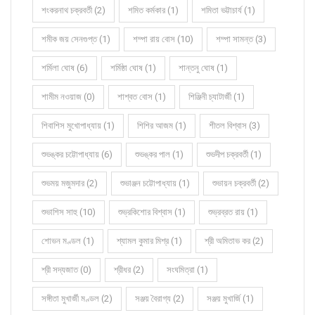
শংকরনাথ চক্রবর্তী (2)
শমিত কর্মকার (1)
শমিতা ভট্টাচার্য (1)
শমীক জয় সেনগুপ্ত (1)
শম্পা রায় বোস (10)
শম্পা সামন্ত (3)
শর্মিলা ঘোষ (6)
শর্মিষ্ঠা ঘোষ (1)
শান্তনু ঘোষ (1)
শামীম নওয়াজ (0)
শাশ্বত বোস (1)
শিঞ্জিনী চ্যাটার্জী (1)
শিবাশিস মুখোপাধ্যায় (1)
শিশির আজম (1)
শীতল বিশ্বাস (3)
শুভঙ্কর চট্টোপাধ্যায় (6)
শুভঙ্কর পাল (1)
শুভদীপ চক্রবর্তী (1)
শুভময় মজুমদার (2)
শুভাঞ্জন চট্টোপাধ্যায় (1)
শুভায়ন চক্রবর্তী (2)
শুভাশিস সাহু (10)
শুভ্রকিশোর বিশ্বাস (1)
শুভ্রব্রত রায় (1)
শোভন মণ্ডল (1)
শ্যামল কুমার মিশ্র (1)
শ্রী অমিতাভ কর (2)
শ্রী সদ্যজাত (0)
শ্রীধর (2)
সংঘমিত্রা (1)
সঙ্গীতা মুখার্জী মণ্ডল (2)
সঞ্জয় বৈরাগ্য (2)
সঞ্জয় মুখার্জি (1)