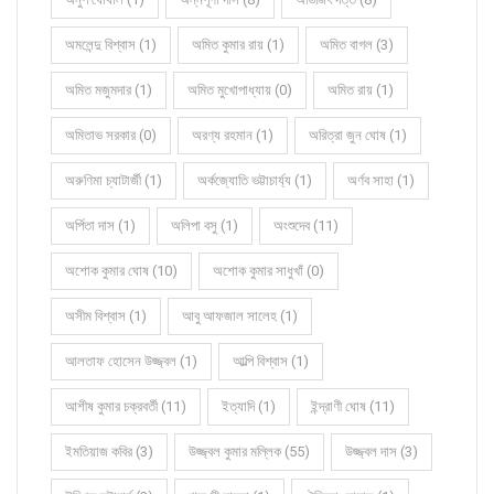
অমলেন্দু বিশ্বাস (1)
অমিত কুমার রায় (1)
অমিত বাগল (3)
অমিত মজুমদার (1)
অমিত মুখোপাধ্যায় (0)
অমিত রায় (1)
অমিতাভ সরকার (0)
অরণ্য রহমান (1)
অরিত্রা জুন ঘোষ (1)
অরুণিমা চ্যাটার্জী (1)
অর্কজ্যোতি ভট্টাচার্য্য (1)
অর্ণব সাহা (1)
অর্পিতা দাস (1)
অলিপা বসু (1)
অংশুদেব (11)
অশোক কুমার ঘোষ (10)
অশোক কুমার সাধুখাঁ (0)
অসীম বিশ্বাস (1)
আবু আফজাল সালেহ (1)
আলতাফ হোসেন উজ্জ্বল (1)
আল্পি বিশ্বাস (1)
আশীষ কুমার চক্রবর্তী (11)
ইত্যাদি (1)
ইন্দ্রাণী ঘোষ (11)
ইমতিয়াজ কবির (3)
উজ্জ্বল কুমার মল্লিক (55)
উজ্জ্বল দাস (3)