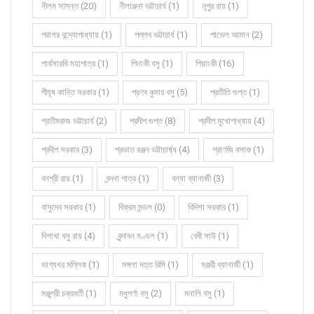
নীলম সামন্ত (20)
নীলাঞ্জনা ভট্টাচার্য (1)
নূপুর রায় (1)
পরাশর বন্দ্যোপাধ্যায় (1)
পল্লব ভট্টাচার্য (1)
পাভেল আমান (2)
পার্থসারথি মহাপাত্র (1)
পিনাকী বসু (1)
পিয়াংকী (16)
পীযূষ কান্তি সরকার (1)
প্রণব কুমার বসু (5)
প্রতীতি গুপ্ত (1)
প্রতীমরাজ ভট্টাচার্য (2)
প্রদীপ গুপ্ত (8)
প্রদীপ মুখোপাধ্যায় (4)
প্রদীপ সরকার (3)
প্রভাত রঞ্জন ভট্টাচার্য্য (4)
প্রাণজি বসাক (1)
বনশ্রী রায় (1)
বন্দনা পাত্র (1)
বন্যা ব্যানার্জী (3)
বাসুদেব সরকার (1)
বিক্রম মন্ডল (0)
বিদিশা সরকার (1)
বিশাখা বসু রায় (4)
বৃন্দাবন মণ্ডল (1)
বেবী সাউ (1)
ভাগ্যধর মল্লিক (1)
মঙ্গলা দত্ত রিমি (1)
মঞ্জরী ব্যানার্জী (1)
মঞ্জুশ্রী চক্রবর্তী (1)
মধুপর্ণা বসু (2)
মনালি বসু (1)