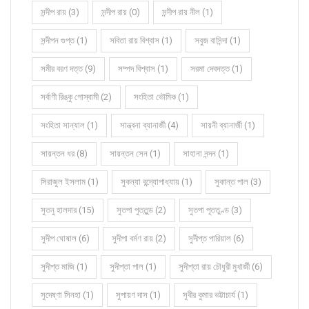
সন্দীপ রায় (3)
সন্দীপ রায় (0)
সন্দীপ রায় নীল (1)
সন্দীপন গুপ্ত (1)
সবিতা রায় বিশ্বাস (1)
সবুজ বাসিন্দা (1)
সমীর বরণ দত্ত (9)
সম্পদ বিশ্বাস (1)
সরমা দেবদত্ত (1)
সর্বাণী রিঙ্কু গোস্বামী (2)
সংহিতা ভৌমিক (1)
সংহিতা সান্যাল (1)
সান্ত্বনা ব্যানার্জী (4)
সায়নী ব্যানার্জী (1)
সায়ন্তন ধর (8)
সায়ন্তন সেন (1)
সাহানা নন্দন (1)
সিরাজুল ইসলাম (1)
সুকন্যা বন্দ্যোপাধ্যায় (1)
সুকান্ত পাল (3)
সুতনু হালদার (15)
সুতপা পুততুন্ড (2)
সুতপা পূততুণ্ড (3)
সুদীপ ঘোষাল (6)
সুদীপা বর্মণ রায় (2)
সুদীপ্ত পারিয়াল (6)
সুদীপ্ত মাজি (1)
সুদীপ্তা পাল (1)
সুদীপ্তা রায় চৌধুরী মুখার্জী (6)
সুদেষ্ণা সিনহা (1)
সুপায়ণ দাস (1)
সুবীর কুমার ভট্টাচার্য (1)