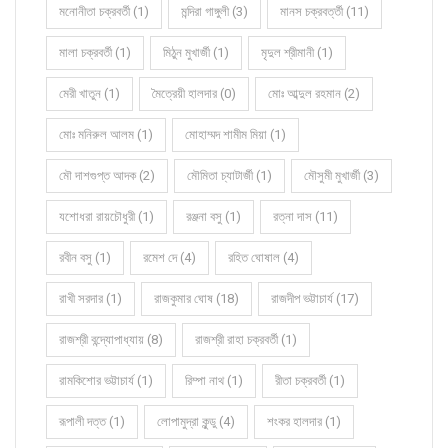
মনোনীতা চক্রবর্তী (1)
মন্দিরা গাঙ্গুলী (3)
মানস চক্রবর্ত্তী (11)
মালা চক্রবর্তী (1)
মিঠুন মুখার্জী (1)
মৃদুল শ্রীমানী (1)
মেরী খাতুন (1)
মৈত্রেয়ী হালদার (0)
মোঃ আব্দুল রহমান (2)
মোঃ মনিরুল আলম (1)
মোহাম্মদ শামীম মিয়া (1)
মৌ দাশগুপ্ত আদক (2)
মৌমিতা চ্যাটার্জী (1)
মৌসুমী মুখার্জী (3)
যশোধরা রায়চৌধুরী (1)
রঞ্জনা বসু (1)
রত্না দাস (11)
রবীন বসু (1)
রমেশ দে (4)
রহিত ঘোষাল (4)
রাখী সরদার (1)
রাজকুমার ঘোষ (18)
রাজদীপ ভট্টাচার্য (17)
রাজশ্রী বন্দ্যোপাধ্যায় (8)
রাজশ্রী রাহা চক্রবর্তী (1)
রামকিশোর ভট্টাচার্য (1)
রিম্পা নাথ (1)
রীতা চক্রবর্তী (1)
রূপালী দত্ত (1)
লোপামুদ্রা কুন্ডু (4)
শংকর হালদার (1)