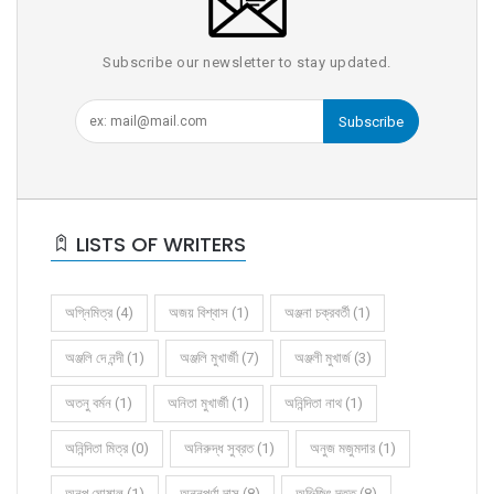
Subscribe our newsletter to stay updated.
Subscribe
LISTS OF WRITERS
অগ্নিমিত্র (4)
অজয় বিশ্বাস (1)
অঞ্জনা চক্রবর্তী (1)
অঞ্জলি দে নন্দী (1)
অঞ্জলি মুখার্জী (7)
অঞ্জলী মুখার্জ (3)
অতনু বর্মন (1)
অনিতা মুখার্জী (1)
অনিন্দিতা নাথ (1)
অনিন্দিতা মিত্র (0)
অনিরুদ্ধ সুব্রত (1)
অনুজ মজুমদার (1)
অনুপ ঘোষাল (1)
অন্নপূর্ণা দাস (8)
অভিজিৎ দত্ত (8)