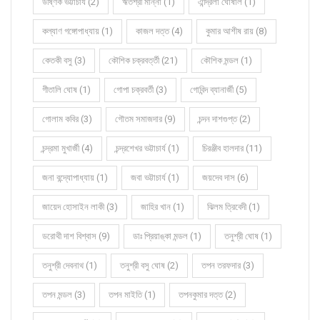
উষ্ণিক ভট্টাচার্য (2)
ঋতশ্রী মান্না (1)
ঐন্দ্রিলা ঘোষাল (1)
কল্যাণ গঙ্গোপাধ্যায় (1)
কাজল দত্ত (4)
কুমার আশীষ রায় (8)
কেতকী বসু (3)
কৌশিক চক্রবর্ত্তী (21)
কৌশিক মন্ডল (1)
গীতালি ঘোষ (1)
গোপা চক্রবর্তী (3)
গোবিন্দ ব্যানার্জী (5)
গোলাম কবির (3)
গৌতম সমাজদার (9)
চন্দন দাশগুপ্ত (2)
চন্দ্রমা মুখার্জী (4)
চন্দ্রশেখর ভট্টাচার্য (1)
চিরঞ্জীব হালদার (11)
জনা বন্দ্যোপাধ্যায় (1)
জবা ভট্টাচার্য (1)
জয়দেব দাস (6)
জায়েদ হোসাইন লাকী (3)
জাহির খান (1)
ঝিলম ত্রিবেদী (1)
ডরোথী দাশ বিশ্বাস (9)
ডাঃ প্রিয়াঙ্কা মন্ডল (1)
তনুশ্রী ঘোষ (1)
তনুশ্রী দেবনাথ (1)
তনুশ্রী বসু ঘোষ (2)
তপন তরফদার (3)
তপন মন্ডল (3)
তপন মাইতি (1)
তপনকুমার দত্ত (2)