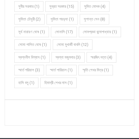
সুবীর সরকার (1)
সুব্রত সরকার (15)
সুমিত মোদক (4)
সুমিতা চৌধুরী (2)
সুমিতা পয়ড়্যা (1)
সুশান্ত সেন (8)
সূর্য নারায়ণ ঘোষ (1)
সোনালি (17)
সোমপ্রভা বন্দোপাধ্যায় (1)
সোমা পালিত ঘোষ (1)
সোমা মুখার্জী বাবলি (12)
স্বপ্ননীল বিশ্বাস (1)
স্বপ্না মজুমদার (3)
স্মরজিৎ দত্ত (4)
স্মার্ত পরিয়াল (3)
স্মার্ত পারিয়াল (1)
স্মৃতি শেখর মিত্র (1)
হাসি বসু (1)
হিমাদ্রী শেখর দাস (1)