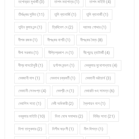
তপোব্রত মুখার্জী (3)
তাপস মহাপাত্র (1)
তাপস মাইতি (4)
তীর্থঙ্কর সুমিত (11)
তুলি ব্যানার্জি (1)
তুলি ব্যানার্জী (1)
তুহিন কুমার চন্দ (1)
ত্রিদিবেশ দে (2)
দয়াময় পোদ্দার (1)
দীপক রজক (1)
দীপঙ্কর বাগচী (1)
দীপঙ্কর বৈদ্য (8)
দীপা সরকার (1)
দীপ্তিপ্রকাশ দে (1)
দীপ্তেন্দু চ্যাটার্জী (4)
দীপ্র দাসচৌধুরী (1)
দুর্গাপদ মন্ডল (1)
দেবকুমার মুখোপাধ্যায় (4)
দেবজানী দাস (1)
দেবনাথ চক্রবর্তী (1)
দেবযানী ভট্টাচার্য (3)
দেবযানী সেনগুপ্ত (4)
দেবশ্রী দে (1)
দেবারতি গুহ সামন্ত (6)
দেবাশিস সাহা (1)
দেবী অধিকারী (2)
দ্বৈপায়ন নাগ (1)
নবকুমার মাইতি (10)
নিনা ঘোষ সমাদ্দার (2)
নিবিড় সাহা (21)
নিশা তালুকদার (2)
নিশীথ ষড়ংগী (1)
নীল দিগন্ত (1)