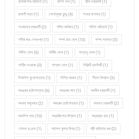
রামকিশোর ভট্টাচার্য (1)
রিম্পা নাথ (1)
রীতা চক্রবর্তী (1)
রূপালী দত্ত (1)
লোপামুদ্রা কুন্ডু (4)
শংকর হালদার (1)
শংকরনাথ চক্রবর্তী (2)
শমিত কর্মকার (1)
শমিতা ভট্টাচার্য (1)
শমীক জয় সেনগুপ্ত (1)
শম্পা রায় বোস (10)
শম্পা সামন্ত (3)
শর্মিলা ঘোষ (6)
শর্মিষ্ঠা ঘোষ (1)
শান্তনু ঘোষ (1)
শামীম নওয়াজ (0)
শাশ্বত বোস (1)
শিঞ্জিনী চ্যাটার্জী (1)
শিবাশিস মুখোপাধ্যায় (1)
শিশির আজম (1)
শীতল বিশ্বাস (3)
শুভঙ্কর চট্টোপাধ্যায় (6)
শুভঙ্কর পাল (1)
শুভদীপ চক্রবর্তী (1)
শুভময় মজুমদার (2)
শুভাঞ্জন চট্টোপাধ্যায় (1)
শুভায়ন চক্রবর্তী (2)
শুভাশিস সাহু (10)
শুভ্রকিশোর বিশ্বাস (1)
শুভ্রব্রত রায় (1)
শোভন মণ্ডল (1)
শ্যামল কুমার মিশ্র (1)
শ্রী অমিতাভ কর (2)