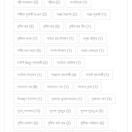
শ্রী সদ্যজাত (0)
শ্রীধর (2)
সংঘমিত্রা (1)
সঙ্গীতা মুখার্জী মণ্ডল (2)
সঞ্জয় বৈরাগ্য (2)
সঞ্জয় মুখার্জি (1)
সন্দীপ রায় (3)
সন্দীপ রায় (0)
সন্দীপ রায় নীল (1)
সন্দীপন গুপ্ত (1)
সবিতা রায় বিশ্বাস (1)
সবুজ বাসিন্দা (1)
সমীর বরণ দত্ত (9)
সম্পদ বিশ্বাস (1)
সরমা দেবদত্ত (1)
সর্বাণী রিঙ্কু গোস্বামী (2)
সংহিতা ভৌমিক (1)
সংহিতা সান্যাল (1)
সান্ত্বনা ব্যানার্জী (4)
সায়নী ব্যানার্জী (1)
সায়ন্তন ধর (8)
সায়ন্তন সেন (1)
সাহানা নন্দন (1)
সিরাজুল ইসলাম (1)
সুকন্যা বন্দ্যোপাধ্যায় (1)
সুকান্ত পাল (3)
সুতনু হালদার (15)
সুতপা পুততুন্ড (2)
সুতপা পূততুণ্ড (3)
সুদীপ ঘোষাল (6)
সুদীপা বর্মণ রায় (2)
সুদীপ্ত পারিয়াল (6)