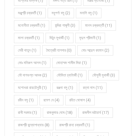
ভাগ্যধর মল্লিক (1)
মঙ্গলা দত্ত রিমি (1)
মঞ্জরী ব্যানার্জী (1)
মঞ্জুশ্রী চক্রবর্তী (1)
মধুপর্ণা বসু (2)
মনালি বসু (1)
মনোনীতা চক্রবর্তী (1)
মন্দিরা গাঙ্গুলী (3)
মানস চক্রবর্ত্তী (11)
মালা চক্রবর্তী (1)
মিঠুন মুখার্জী (1)
মৃদুল শ্রীমানী (1)
মেরী খাতুন (1)
মৈত্রেয়ী হালদার (0)
মোঃ আব্দুল রহমান (2)
মোঃ মনিরুল আলম (1)
মোহাম্মদ শামীম মিয়া (1)
মৌ দাশগুপ্ত আদক (2)
মৌমিতা চ্যাটার্জী (1)
মৌসুমী মুখার্জী (3)
যশোধরা রায়চৌধুরী (1)
রঞ্জনা বসু (1)
রত্না দাস (11)
রবীন বসু (1)
রমেশ দে (4)
রহিত ঘোষাল (4)
রাখী সরদার (1)
রাজকুমার ঘোষ (18)
রাজদীপ ভট্টাচার্য (17)
রাজশ্রী বন্দ্যোপাধ্যায় (8)
রাজশ্রী রাহা চক্রবর্তী (1)