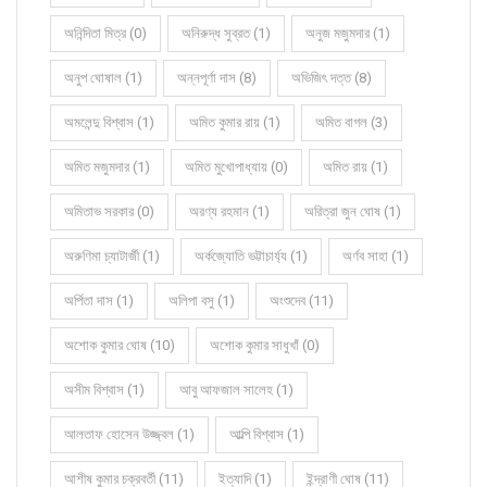
অনিন্দিতা মিত্র (0)
অনিরুদ্ধ সুব্রত (1)
অনুজ মজুমদার (1)
অনুপ ঘোষাল (1)
অন্নপূর্ণা দাস (8)
অভিজিৎ দত্ত (8)
অমলেন্দু বিশ্বাস (1)
অমিত কুমার রায় (1)
অমিত বাগল (3)
অমিত মজুমদার (1)
অমিত মুখোপাধ্যায় (0)
অমিত রায় (1)
অমিতাভ সরকার (0)
অরণ্য রহমান (1)
অরিত্রা জুন ঘোষ (1)
অরুণিমা চ্যাটার্জী (1)
অর্কজ্যোতি ভট্টাচার্য্য (1)
অর্ণব সাহা (1)
অর্পিতা দাস (1)
অলিপা বসু (1)
অংশুদেব (11)
অশোক কুমার ঘোষ (10)
অশোক কুমার সাধুখাঁ (0)
অসীম বিশ্বাস (1)
আবু আফজাল সালেহ (1)
আলতাফ হোসেন উজ্জ্বল (1)
আল্পি বিশ্বাস (1)
আশীষ কুমার চক্রবর্তী (11)
ইত্যাদি (1)
ইন্দ্রাণী ঘোষ (11)