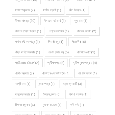
নিশা তালুকদার (2)
নিশীথ ষড়ংগী (1)
নীল দিগন্ত (1)
নীলম সামন্ত (20)
নীলাঞ্জনা ভট্টাচার্য (1)
নূপুর রায় (1)
পরাশর বন্দ্যোপাধ্যায় (1)
পল্লব ভট্টাচার্য (1)
পাভেল আমান (2)
পার্থসারথি মহাপাত্র (1)
পিনাকী বসু (1)
পিয়াংকী (16)
পীযূষ কান্তি সরকার (1)
প্রণব কুমার বসু (5)
প্রতীতি গুপ্ত (1)
প্রতীমরাজ ভট্টাচার্য (2)
প্রদীপ গুপ্ত (8)
প্রদীপ মুখোপাধ্যায় (4)
প্রদীপ সরকার (3)
প্রভাত রঞ্জন ভট্টাচার্য্য (4)
প্রাণজি বসাক (1)
বনশ্রী রায় (1)
বন্দনা পাত্র (1)
বন্যা ব্যানার্জী (3)
বাসুদেব সরকার (1)
বিক্রম মন্ডল (0)
বিদিশা সরকার (1)
বিশাখা বসু রায় (4)
বৃন্দাবন মণ্ডল (1)
বেবী সাউ (1)