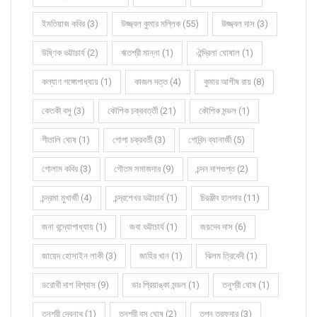
ইমতিয়াজ কবির (3)
উজ্জ্বল কুমার মল্লিক (55)
উজ্জ্বল দাস (3)
উষ্ণিক ভট্টাচার্য (2)
ঋতশ্রী মান্না (1)
ঐন্দ্রিলা ঘোষাল (1)
কল্যাণ গঙ্গোপাধ্যায় (1)
কাজল দত্ত (4)
কুমার আশীষ রায় (8)
কেতকী বসু (3)
কৌশিক চক্রবর্ত্তী (21)
কৌশিক মন্ডল (1)
গীতালি ঘোষ (1)
গোপা চক্রবর্তী (3)
গোবিন্দ ব্যানার্জী (5)
গোলাম কবির (3)
গৌতম সমাজদার (9)
চন্দন দাশগুপ্ত (2)
চন্দ্রমা মুখার্জী (4)
চন্দ্রশেখর ভট্টাচার্য (1)
চিরঞ্জীব হালদার (11)
জনা বন্দ্যোপাধ্যায় (1)
জবা ভট্টাচার্য (1)
জয়দেব দাস (6)
জায়েদ হোসাইন লাকী (3)
জাহির খান (1)
ঝিলম ত্রিবেদী (1)
ডরোথী দাশ বিশ্বাস (9)
ডাঃ প্রিয়াঙ্কা মন্ডল (1)
তনুশ্রী ঘোষ (1)
তনুশ্রী দেবনাথ (1)
তনুশ্রী বসু ঘোষ (2)
তপন তরফদার (3)