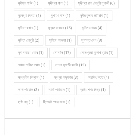
সুদীপ্ত মাজি (1)
সুদীপ্তা পাল (1)
সুদীপ্তা রায় চৌধুরী মুখার্জী (6)
সুদেষ্ণা সিনহা (1)
সুপায়ণ দাস (1)
সুবীর কুমার ভট্টাচার্য (1)
সুবীর সরকার (1)
সুব্রত সরকার (15)
সুমিত মোদক (4)
সুমিতা চৌধুরী (2)
সুমিতা পয়ড়্যা (1)
সুশান্ত সেন (8)
সূর্য নারায়ণ ঘোষ (1)
সোনালি (17)
সোমপ্রভা বন্দোপাধ্যায় (1)
সোমা পালিত ঘোষ (1)
সোমা মুখার্জী বাবলি (12)
স্বপ্ননীল বিশ্বাস (1)
স্বপ্না মজুমদার (3)
স্মরজিৎ দত্ত (4)
স্মার্ত পরিয়াল (3)
স্মার্ত পারিয়াল (1)
স্মৃতি শেখর মিত্র (1)
হাসি বসু (1)
হিমাদ্রী শেখর দাস (1)