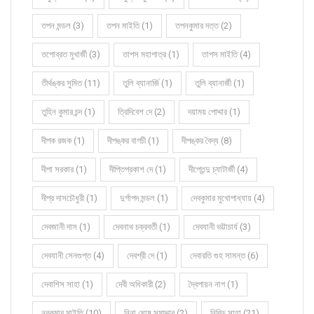
তপন মন্ডল (3)
তপন মাইতি (1)
তপনকুমার দত্ত (2)
তপোব্রত মুখার্জী (3)
তাপস মহাপাত্র (1)
তাপস মাইতি (4)
তীর্থঙ্কর সুমিত (11)
তুলি ব্যানার্জি (1)
তুলি ব্যানার্জী (1)
তুহিন কুমার চন্দ (1)
ত্রিদিবেশ দে (2)
দয়াময় পোদ্দার (1)
দীপক রজক (1)
দীপঙ্কর বাগচী (1)
দীপঙ্কর বৈদ্য (8)
দীপা সরকার (1)
দীপ্তিপ্রকাশ দে (1)
দীপ্তেন্দু চ্যাটার্জী (4)
দীপ্র দাসচৌধুরী (1)
দুর্গাপদ মন্ডল (1)
দেবকুমার মুখোপাধ্যায় (4)
দেবজানী দাস (1)
দেবনাথ চক্রবর্তী (1)
দেবযানী ভট্টাচার্য (3)
দেবযানী সেনগুপ্ত (4)
দেবশ্রী দে (1)
দেবারতি গুহ সামন্ত (6)
দেবাশিস সাহা (1)
দেবী অধিকারী (2)
দ্বৈপায়ন নাগ (1)
নবকুমার মাইতি (10)
নিনা ঘোষ সমাদ্দার (2)
নিবিড় সাহা (21)