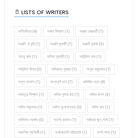
LISTS OF WRITERS
অগ্নিমিত্র (4)
অজয় বিশ্বাস (1)
অঞ্জনা চক্রবর্তী (1)
অঞ্জলি দে নন্দী (1)
অঞ্জলি মুখার্জী (7)
অঞ্জলী মুখার্জ (3)
অতনু বর্মন (1)
অনিতা মুখার্জী (1)
অনিন্দিতা নাথ (1)
অনিন্দিতা মিত্র (0)
অনিরুদ্ধ সুব্রত (1)
অনুজ মজুমদার (1)
অনুপ ঘোষাল (1)
অন্নপূর্ণা দাস (7)
অভিজিৎ দত্ত (8)
অমলেন্দু বিশ্বাস (1)
অমিত কুমার রায় (1)
অমিত বাগল (3)
অমিত মজুমদার (1)
অমিত মুখোপাধ্যায় (0)
অমিত রায় (1)
অমিতাভ সরকার (0)
অরণ্য রহমান (1)
অরিত্রা জুন ঘোষ (1)
অরুণিমা চ্যাটার্জী (1)
অর্কজ্যোতি ভট্টাচার্য্য (1)
অর্ণব সাহা (1)