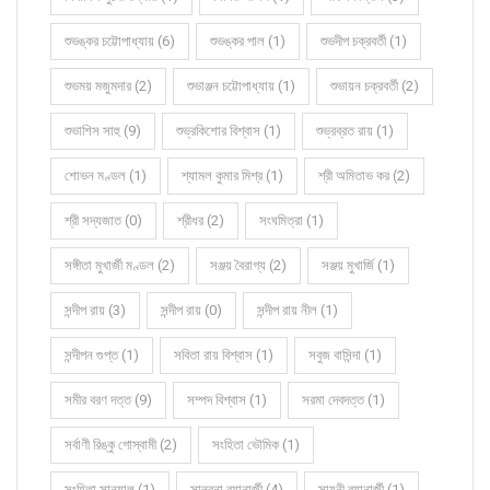
শুভঙ্কর চট্টোপাধ্যায় (6)
শুভঙ্কর পাল (1)
শুভদীপ চক্রবর্তী (1)
শুভময় মজুমদার (2)
শুভাঞ্জন চট্টোপাধ্যায় (1)
শুভায়ন চক্রবর্তী (2)
শুভাশিস সাহু (9)
শুভ্রকিশোর বিশ্বাস (1)
শুভ্রব্রত রায় (1)
শোভন মণ্ডল (1)
শ্যামল কুমার মিশ্র (1)
শ্রী অমিতাভ কর (2)
শ্রী সদ্যজাত (0)
শ্রীধর (2)
সংঘমিত্রা (1)
সঙ্গীতা মুখার্জী মণ্ডল (2)
সঞ্জয় বৈরাগ্য (2)
সঞ্জয় মুখার্জি (1)
সন্দীপ রায় (3)
সন্দীপ রায় (0)
সন্দীপ রায় নীল (1)
সন্দীপন গুপ্ত (1)
সবিতা রায় বিশ্বাস (1)
সবুজ বাসিন্দা (1)
সমীর বরণ দত্ত (9)
সম্পদ বিশ্বাস (1)
সরমা দেবদত্ত (1)
সর্বাণী রিঙ্কু গোস্বামী (2)
সংহিতা ভৌমিক (1)
সংহিতা সান্যাল (1)
সান্ত্বনা ব্যানার্জী (4)
সায়নী ব্যানার্জী (1)