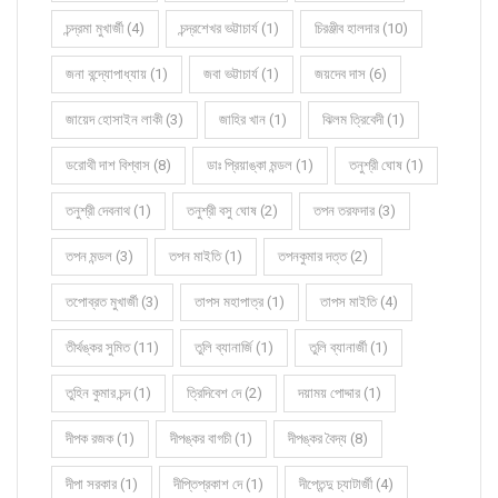
চন্দ্রমা মুখার্জী (4)
চন্দ্রশেখর ভট্টাচার্য (1)
চিরঞ্জীব হালদার (10)
জনা বন্দ্যোপাধ্যায় (1)
জবা ভট্টাচার্য (1)
জয়দেব দাস (6)
জায়েদ হোসাইন লাকী (3)
জাহির খান (1)
ঝিলম ত্রিবেদী (1)
ডরোথী দাশ বিশ্বাস (8)
ডাঃ প্রিয়াঙ্কা মন্ডল (1)
তনুশ্রী ঘোষ (1)
তনুশ্রী দেবনাথ (1)
তনুশ্রী বসু ঘোষ (2)
তপন তরফদার (3)
তপন মন্ডল (3)
তপন মাইতি (1)
তপনকুমার দত্ত (2)
তপোব্রত মুখার্জী (3)
তাপস মহাপাত্র (1)
তাপস মাইতি (4)
তীর্থঙ্কর সুমিত (11)
তুলি ব্যানার্জি (1)
তুলি ব্যানার্জী (1)
তুহিন কুমার চন্দ (1)
ত্রিদিবেশ দে (2)
দয়াময় পোদ্দার (1)
দীপক রজক (1)
দীপঙ্কর বাগচী (1)
দীপঙ্কর বৈদ্য (8)
দীপা সরকার (1)
দীপ্তিপ্রকাশ দে (1)
দীপ্তেন্দু চ্যাটার্জী (4)