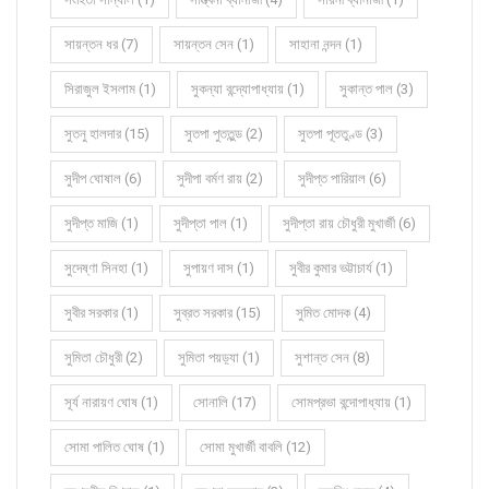
সায়ন্তন ধর (7)
সায়ন্তন সেন (1)
সাহানা নন্দন (1)
সিরাজুল ইসলাম (1)
সুকন্যা বন্দ্যোপাধ্যায় (1)
সুকান্ত পাল (3)
সুতনু হালদার (15)
সুতপা পুততুন্ড (2)
সুতপা পূততুণ্ড (3)
সুদীপ ঘোষাল (6)
সুদীপা বর্মণ রায় (2)
সুদীপ্ত পারিয়াল (6)
সুদীপ্ত মাজি (1)
সুদীপ্তা পাল (1)
সুদীপ্তা রায় চৌধুরী মুখার্জী (6)
সুদেষ্ণা সিনহা (1)
সুপায়ণ দাস (1)
সুবীর কুমার ভট্টাচার্য (1)
সুবীর সরকার (1)
সুব্রত সরকার (15)
সুমিত মোদক (4)
সুমিতা চৌধুরী (2)
সুমিতা পয়ড়্যা (1)
সুশান্ত সেন (8)
সূর্য নারায়ণ ঘোষ (1)
সোনালি (17)
সোমপ্রভা বন্দোপাধ্যায় (1)
সোমা পালিত ঘোষ (1)
সোমা মুখার্জী বাবলি (12)