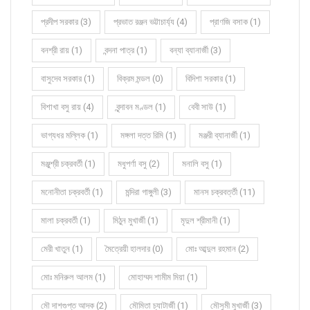
প্রদীপ সরকার (3)
প্রভাত রঞ্জন ভট্টাচার্য্য (4)
প্রাণজি বসাক (1)
বনশ্রী রায় (1)
বন্দনা পাত্র (1)
বন্যা ব্যানার্জী (3)
বাসুদেব সরকার (1)
বিক্রম মন্ডল (0)
বিদিশা সরকার (1)
বিশাখা বসু রায় (4)
বৃন্দাবন মণ্ডল (1)
বেবী সাউ (1)
ভাগ্যধর মল্লিক (1)
মঙ্গলা দত্ত রিমি (1)
মঞ্জরী ব্যানার্জী (1)
মঞ্জুশ্রী চক্রবর্তী (1)
মধুপর্ণা বসু (2)
মনালি বসু (1)
মনোনীতা চক্রবর্তী (1)
মন্দিরা গাঙ্গুলী (3)
মানস চক্রবর্ত্তী (11)
মালা চক্রবর্তী (1)
মিঠুন মুখার্জী (1)
মৃদুল শ্রীমানী (1)
মেরী খাতুন (1)
মৈত্রেয়ী হালদার (0)
মোঃ আব্দুল রহমান (2)
মোঃ মনিরুল আলম (1)
মোহাম্মদ শামীম মিয়া (1)
মৌ দাশগুপ্ত আদক (2)
মৌমিতা চ্যাটার্জী (1)
মৌসুমী মুখার্জী (3)