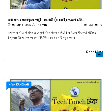
কথা সাগরে মৎসাপুরুষ গোবিন্দ ব্যানার্জী (ধারাবাহিক ভ্রমণ কাহি...
09 June 2025
Admin
253
0
রূপকথার গাঁয়ে পাঁচদিন চেপেচুপে ব'সে পড়লাম সিটে। বাইরের শীতলতা শরীরের
উষ্ণতায় মিশে গেল কয়েক মিনিটেই। সোমনাথ উসখুস করছে।...
Read More
সাহিত্য KANCHAN