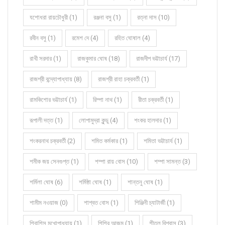
যশোধরা রায়চৌধুরী (1)
রঞ্জনা বসু (1)
রত্না দাস (10)
রবীন বসু (1)
রমেশ দে (4)
রহিত ঘোষাল (4)
রাখী সরদার (1)
রাজকুমার ঘোষ (18)
রাজদীপ ভট্টাচার্য (17)
রাজশ্রী বন্দ্যোপাধ্যায় (8)
রাজশ্রী রাহা চক্রবর্তী (1)
রামকিশোর ভট্টাচার্য (1)
রিম্পা নাথ (1)
রীতা চক্রবর্তী (1)
রূপালী দত্ত (1)
লোপামুদ্রা কুন্ডু (4)
শংকর হালদার (1)
শংকরনাথ চক্রবর্তী (2)
শমিত কর্মকার (1)
শমিতা ভট্টাচার্য (1)
শমীক জয় সেনগুপ্ত (1)
শম্পা রায় বোস (10)
শম্পা সামন্ত (3)
শর্মিলা ঘোষ (6)
শর্মিষ্ঠা ঘোষ (1)
শান্তনু ঘোষ (1)
শামীম নওয়াজ (0)
শাশ্বত বোস (1)
শিঞ্জিনী চ্যাটার্জী (1)
শিবাশিস মুখোপাধ্যায় (1)
শিশির আজম (1)
শীতল বিশ্বাস (3)