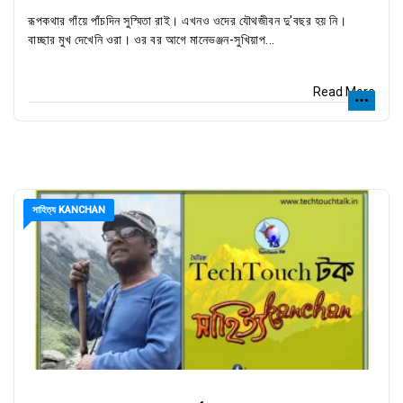
রূপকথার গাঁয়ে পাঁচদিন সুস্মিতা রাই। এখনও ওদের যৌথজীবন দু'বছর হয় নি।
বাচ্ছার মুখ দেখেনি ওরা। ওর বর আগে মানেভঞ্জন-সুখিয়াপ...
Read More
সাহিত্য KANCHAN