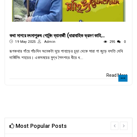
কথা সাগরে মৎসাপুরুষ গোবিন্দ ব্যানার্জী (ধারাবাহিক ভ্রমণ কাহি...
19 May 2025
Admin
295
0
রূপকথার গাঁয়ে পাঁচদিন অনেকটা দূরে পাহাড়ের চূড়া থেকে সারা গা জুড়ে বসতি দেখি
দার্জিলিং শহরের। একসময়ের মুগ্ধ শৈলশহর ধীরে ধ...
Read More
Most Popular Posts
prev
next