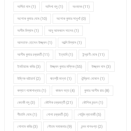
অর্পিতা দাস (1)
অলিপা বসু (1)
অংশুদেব (11)
অশোক কুমার ঘোষ (10)
অশোক কুমার সাধুখাঁ (0)
অসীম বিশ্বাস (1)
আবু আফজাল সালেহ (1)
আলতাফ হোসেন উজ্জ্বল (1)
আল্পি বিশ্বাস (1)
আশীষ কুমার চক্রবর্তী (11)
ইত্যাদি (1)
ইন্দ্রাণী ঘোষ (11)
ইমতিয়াজ কবির (3)
উজ্জ্বল কুমার মল্লিক (55)
উজ্জ্বল দাস (3)
উষ্ণিক ভট্টাচার্য (2)
ঋতশ্রী মান্না (1)
ঐন্দ্রিলা ঘোষাল (1)
কল্যাণ গঙ্গোপাধ্যায় (1)
কাজল দত্ত (4)
কুমার আশীষ রায় (8)
কেতকী বসু (3)
কৌশিক চক্রবর্ত্তী (21)
কৌশিক মন্ডল (1)
গীতালি ঘোষ (1)
গোপা চক্রবর্তী (3)
গোবিন্দ ব্যানার্জী (5)
গোলাম কবির (3)
গৌতম সমাজদার (9)
চন্দন দাশগুপ্ত (2)