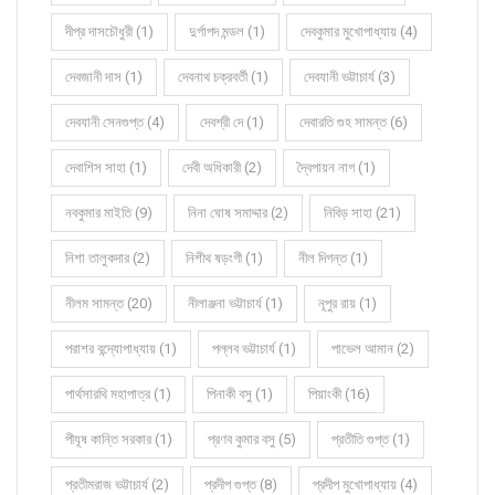
দীপ্র দাসচৌধুরী (1)
দুর্গাপদ মন্ডল (1)
দেবকুমার মুখোপাধ্যায় (4)
দেবজানী দাস (1)
দেবনাথ চক্রবর্তী (1)
দেবযানী ভট্টাচার্য (3)
দেবযানী সেনগুপ্ত (4)
দেবশ্রী দে (1)
দেবারতি গুহ সামন্ত (6)
দেবাশিস সাহা (1)
দেবী অধিকারী (2)
দ্বৈপায়ন নাগ (1)
নবকুমার মাইতি (9)
নিনা ঘোষ সমাদ্দার (2)
নিবিড় সাহা (21)
নিশা তালুকদার (2)
নিশীথ ষড়ংগী (1)
নীল দিগন্ত (1)
নীলম সামন্ত (20)
নীলাঞ্জনা ভট্টাচার্য (1)
নূপুর রায় (1)
পরাশর বন্দ্যোপাধ্যায় (1)
পল্লব ভট্টাচার্য (1)
পাভেল আমান (2)
পার্থসারথি মহাপাত্র (1)
পিনাকী বসু (1)
পিয়াংকী (16)
পীযূষ কান্তি সরকার (1)
প্রণব কুমার বসু (5)
প্রতীতি গুপ্ত (1)
প্রতীমরাজ ভট্টাচার্য (2)
প্রদীপ গুপ্ত (8)
প্রদীপ মুখোপাধ্যায় (4)