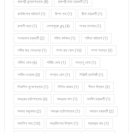
রাজশ্রী বন্দ্যোপাধ্যায় (8)
রাজশ্রী রাহা চক্রবর্তী (1)
রামকিশোর ভট্টাচার্য (1)
রিম্পা নাথ (1)
রীতা চক্রবর্তী (1)
রূপালী দত্ত (1)
লোপামুদ্রা কুন্ডু (4)
শংকর হালদার (1)
শংকরনাথ চক্রবর্তী (2)
শমিত কর্মকার (1)
শমিতা ভট্টাচার্য (1)
শমীক জয় সেনগুপ্ত (1)
শম্পা রায় বোস (10)
শম্পা সামন্ত (3)
শর্মিলা ঘোষ (6)
শর্মিষ্ঠা ঘোষ (1)
শান্তনু ঘোষ (1)
শামীম নওয়াজ (0)
শাশ্বত বোস (1)
শিঞ্জিনী চ্যাটার্জী (1)
শিবাশিস মুখোপাধ্যায় (1)
শিশির আজম (1)
শীতল বিশ্বাস (3)
শুভঙ্কর চট্টোপাধ্যায় (6)
শুভঙ্কর পাল (1)
শুভদীপ চক্রবর্তী (1)
শুভময় মজুমদার (2)
শুভাঞ্জন চট্টোপাধ্যায় (1)
শুভায়ন চক্রবর্তী (2)
শুভাশিস সাহু (10)
শুভ্রকিশোর বিশ্বাস (1)
শুভ্রব্রত রায় (1)