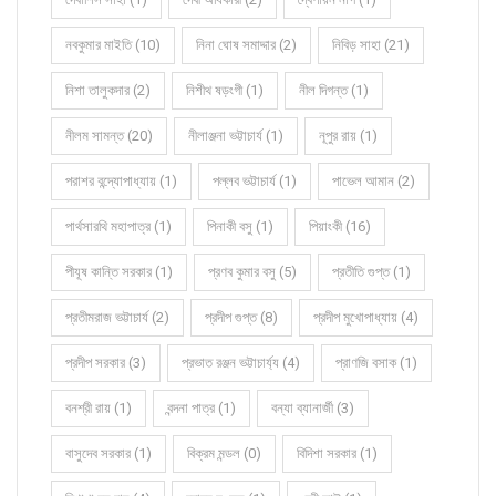
নবকুমার মাইতি (10)
নিনা ঘোষ সমাদ্দার (2)
নিবিড় সাহা (21)
নিশা তালুকদার (2)
নিশীথ ষড়ংগী (1)
নীল দিগন্ত (1)
নীলম সামন্ত (20)
নীলাঞ্জনা ভট্টাচার্য (1)
নূপুর রায় (1)
পরাশর বন্দ্যোপাধ্যায় (1)
পল্লব ভট্টাচার্য (1)
পাভেল আমান (2)
পার্থসারথি মহাপাত্র (1)
পিনাকী বসু (1)
পিয়াংকী (16)
পীযূষ কান্তি সরকার (1)
প্রণব কুমার বসু (5)
প্রতীতি গুপ্ত (1)
প্রতীমরাজ ভট্টাচার্য (2)
প্রদীপ গুপ্ত (8)
প্রদীপ মুখোপাধ্যায় (4)
প্রদীপ সরকার (3)
প্রভাত রঞ্জন ভট্টাচার্য্য (4)
প্রাণজি বসাক (1)
বনশ্রী রায় (1)
বন্দনা পাত্র (1)
বন্যা ব্যানার্জী (3)
বাসুদেব সরকার (1)
বিক্রম মন্ডল (0)
বিদিশা সরকার (1)