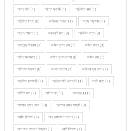
অতনু বর্মন (1)
অনিতা মুখার্জী (1)
অনিন্দিতা নাথ (1)
অনিন্দিতা মিত্র (0)
অনিরুদ্ধ সুব্রত (1)
অনুজ মজুমদার (1)
অনুপ ঘোষাল (1)
অন্নপূর্ণা দাস (8)
অভিজিৎ দত্ত (8)
অমলেন্দু বিশ্বাস (1)
অমিত কুমার রায় (1)
অমিত বাগল (3)
অমিত মজুমদার (1)
অমিত মুখোপাধ্যায় (0)
অমিত রায় (1)
অমিতাভ সরকার (0)
অরণ্য রহমান (1)
অরিত্রা জুন ঘোষ (1)
অরুণিমা চ্যাটার্জী (1)
অর্কজ্যোতি ভট্টাচার্য্য (1)
অর্ণব সাহা (1)
অর্পিতা দাস (1)
অলিপা বসু (1)
অংশুদেব (11)
অশোক কুমার ঘোষ (10)
অশোক কুমার সাধুখাঁ (0)
অসীম বিশ্বাস (1)
আবু আফজাল সালেহ (1)
আলতাফ হোসেন উজ্জ্বল (1)
আল্পি বিশ্বাস (1)