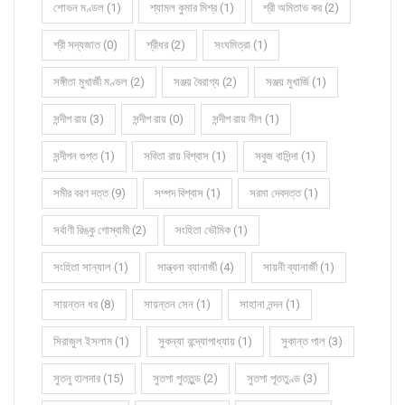
শোভন মণ্ডল (1)
শ্যামল কুমার মিশ্র (1)
শ্রী অমিতাভ কর (2)
শ্রী সদ্যজাত (0)
শ্রীধর (2)
সংঘমিত্রা (1)
সঙ্গীতা মুখার্জী মণ্ডল (2)
সঞ্জয় বৈরাগ্য (2)
সঞ্জয় মুখার্জি (1)
সন্দীপ রায় (3)
সন্দীপ রায় (0)
সন্দীপ রায় নীল (1)
সন্দীপন গুপ্ত (1)
সবিতা রায় বিশ্বাস (1)
সবুজ বাসিন্দা (1)
সমীর বরণ দত্ত (9)
সম্পদ বিশ্বাস (1)
সরমা দেবদত্ত (1)
সর্বাণী রিঙ্কু গোস্বামী (2)
সংহিতা ভৌমিক (1)
সংহিতা সান্যাল (1)
সান্ত্বনা ব্যানার্জী (4)
সায়নী ব্যানার্জী (1)
সায়ন্তন ধর (8)
সায়ন্তন সেন (1)
সাহানা নন্দন (1)
সিরাজুল ইসলাম (1)
সুকন্যা বন্দ্যোপাধ্যায় (1)
সুকান্ত পাল (3)
সুতনু হালদার (15)
সুতপা পুততুন্ড (2)
সুতপা পূততুণ্ড (3)