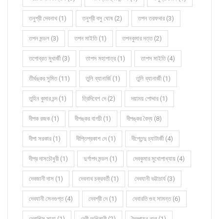
তনুশ্রী দেবনাথ (1)
তনুশ্রী বসু ঘোষ (2)
তপন তরফদার (3)
তপন মন্ডল (3)
তপন মাইতি (1)
তপনকুমার দত্ত (2)
তপোব্রত মুখার্জী (3)
তাপস মহাপাত্র (1)
তাপস মাইতি (4)
তীর্থঙ্কর সুমিত (11)
তুলি ব্যানার্জি (1)
তুলি ব্যানার্জী (1)
তুহিন কুমার চন্দ (1)
ত্রিদিবেশ দে (2)
দয়াময় পোদ্দার (1)
দীপক রজক (1)
দীপঙ্কর বাগচী (1)
দীপঙ্কর বৈদ্য (8)
দীপা সরকার (1)
দীপ্তিপ্রকাশ দে (1)
দীপ্তেন্দু চ্যাটার্জী (4)
দীপ্র দাসচৌধুরী (1)
দুর্গাপদ মন্ডল (1)
দেবকুমার মুখোপাধ্যায় (4)
দেবজানী দাস (1)
দেবনাথ চক্রবর্তী (1)
দেবযানী ভট্টাচার্য (3)
দেবযানী সেনগুপ্ত (4)
দেবশ্রী দে (1)
দেবারতি গুহ সামন্ত (6)
দেবাশিস সাহা (1)
দেবী অধিকারী (2)
দ্বৈপায়ন নাগ (1)