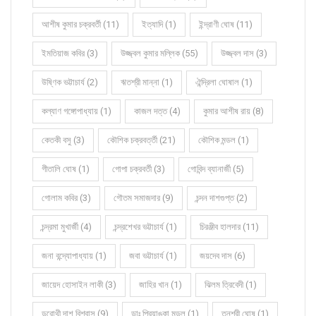
আশীষ কুমার চক্রবর্তী (11)
ইত্যাদি (1)
ইন্দ্রাণী ঘোষ (11)
ইমতিয়াজ কবির (3)
উজ্জ্বল কুমার মল্লিক (55)
উজ্জ্বল দাস (3)
উষ্ণিক ভট্টাচার্য (2)
ঋতশ্রী মান্না (1)
ঐন্দ্রিলা ঘোষাল (1)
কল্যাণ গঙ্গোপাধ্যায় (1)
কাজল দত্ত (4)
কুমার আশীষ রায় (8)
কেতকী বসু (3)
কৌশিক চক্রবর্ত্তী (21)
কৌশিক মন্ডল (1)
গীতালি ঘোষ (1)
গোপা চক্রবর্তী (3)
গোবিন্দ ব্যানার্জী (5)
গোলাম কবির (3)
গৌতম সমাজদার (9)
চন্দন দাশগুপ্ত (2)
চন্দ্রমা মুখার্জী (4)
চন্দ্রশেখর ভট্টাচার্য (1)
চিরঞ্জীব হালদার (11)
জনা বন্দ্যোপাধ্যায় (1)
জবা ভট্টাচার্য (1)
জয়দেব দাস (6)
জায়েদ হোসাইন লাকী (3)
জাহির খান (1)
ঝিলম ত্রিবেদী (1)
ডরোথী দাশ বিশ্বাস (9)
ডাঃ প্রিয়াঙ্কা মন্ডল (1)
তনুশ্রী ঘোষ (1)