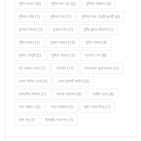
সুদীপ ঘোষাল (6)
সুদীপা বর্মণ রায় (2)
সুদীপ্ত পারিয়াল (6)
সুদীপ্ত মাজি (1)
সুদীপ্তা পাল (1)
সুদীপ্তা রায় চৌধুরী মুখার্জী (6)
সুদেষ্ণা সিনহা (1)
সুপায়ণ দাস (1)
সুবীর কুমার ভট্টাচার্য (1)
সুবীর সরকার (1)
সুব্রত সরকার (15)
সুমিত মোদক (4)
সুমিতা চৌধুরী (2)
সুমিতা পয়ড়্যা (1)
সুশান্ত সেন (8)
সূর্য নারায়ণ ঘোষ (1)
সোনালি (17)
সোমপ্রভা বন্দোপাধ্যায় (1)
সোমা পালিত ঘোষ (1)
সোমা মুখার্জী বাবলি (12)
স্বপ্ননীল বিশ্বাস (1)
স্বপ্না মজুমদার (3)
স্মরজিৎ দত্ত (4)
স্মার্ত পরিয়াল (3)
স্মার্ত পারিয়াল (1)
স্মৃতি শেখর মিত্র (1)
হাসি বসু (1)
হিমাদ্রী শেখর দাস (1)