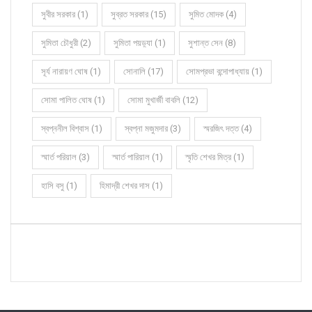
সুবীর সরকার (1)
সুব্রত সরকার (15)
সুমিত মোদক (4)
সুমিতা চৌধুরী (2)
সুমিতা পয়ড়্যা (1)
সুশান্ত সেন (8)
সূর্য নারায়ণ ঘোষ (1)
সোনালি (17)
সোমপ্রভা বন্দোপাধ্যায় (1)
সোমা পালিত ঘোষ (1)
সোমা মুখার্জী বাবলি (12)
স্বপ্ননীল বিশ্বাস (1)
স্বপ্না মজুমদার (3)
স্মরজিৎ দত্ত (4)
স্মার্ত পরিয়াল (3)
স্মার্ত পারিয়াল (1)
স্মৃতি শেখর মিত্র (1)
হাসি বসু (1)
হিমাদ্রী শেখর দাস (1)