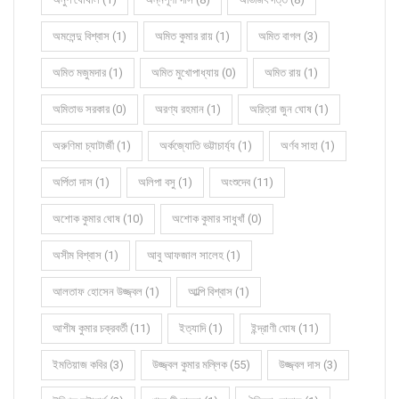
অমলেন্দু বিশ্বাস (1)
অমিত কুমার রায় (1)
অমিত বাগল (3)
অমিত মজুমদার (1)
অমিত মুখোপাধ্যায় (0)
অমিত রায় (1)
অমিতাভ সরকার (0)
অরণ্য রহমান (1)
অরিত্রা জুন ঘোষ (1)
অরুণিমা চ্যাটার্জী (1)
অর্কজ্যোতি ভট্টাচার্য্য (1)
অর্ণব সাহা (1)
অর্পিতা দাস (1)
অলিপা বসু (1)
অংশুদেব (11)
অশোক কুমার ঘোষ (10)
অশোক কুমার সাধুখাঁ (0)
অসীম বিশ্বাস (1)
আবু আফজাল সালেহ (1)
আলতাফ হোসেন উজ্জ্বল (1)
আল্পি বিশ্বাস (1)
আশীষ কুমার চক্রবর্তী (11)
ইত্যাদি (1)
ইন্দ্রাণী ঘোষ (11)
ইমতিয়াজ কবির (3)
উজ্জ্বল কুমার মল্লিক (55)
উজ্জ্বল দাস (3)