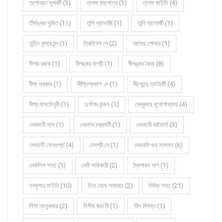
তপোব্রত মুখার্জী (3)
তাপস মহাপাত্র (1)
তাপস মাইতি (4)
তীর্থঙ্কর সুমিত (11)
তুলি ব্যানার্জি (1)
তুলি ব্যানার্জী (1)
তুহিন কুমার চন্দ (1)
ত্রিদিবেশ দে (2)
দয়াময় পোদ্দার (1)
দীপক রজক (1)
দীপঙ্কর বাগচী (1)
দীপঙ্কর বৈদ্য (8)
দীপা সরকার (1)
দীপ্তিপ্রকাশ দে (1)
দীপ্তেন্দু চ্যাটার্জী (4)
দীপ্র দাসচৌধুরী (1)
দুর্গাপদ মন্ডল (1)
দেবকুমার মুখোপাধ্যায় (4)
দেবজানী দাস (1)
দেবনাথ চক্রবর্তী (1)
দেবযানী ভট্টাচার্য (3)
দেবযানী সেনগুপ্ত (4)
দেবশ্রী দে (1)
দেবারতি গুহ সামন্ত (6)
দেবাশিস সাহা (1)
দেবী অধিকারী (2)
দ্বৈপায়ন নাগ (1)
নবকুমার মাইতি (10)
নিনা ঘোষ সমাদ্দার (2)
নিবিড় সাহা (21)
নিশা তালুকদার (2)
নিশীথ ষড়ংগী (1)
নীল দিগন্ত (1)