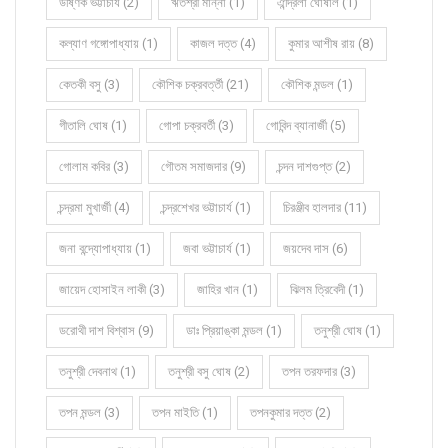
উষ্ণিক ভট্টাচার্য (2)
ঋতশ্রী মান্না (1)
ঐন্দ্রিলা ঘোষাল (1)
কল্যাণ গঙ্গোপাধ্যায় (1)
কাজল দত্ত (4)
কুমার আশীষ রায় (8)
কেতকী বসু (3)
কৌশিক চক্রবর্ত্তী (21)
কৌশিক মন্ডল (1)
গীতালি ঘোষ (1)
গোপা চক্রবর্তী (3)
গোবিন্দ ব্যানার্জী (5)
গোলাম কবির (3)
গৌতম সমাজদার (9)
চন্দন দাশগুপ্ত (2)
চন্দ্রমা মুখার্জী (4)
চন্দ্রশেখর ভট্টাচার্য (1)
চিরঞ্জীব হালদার (11)
জনা বন্দ্যোপাধ্যায় (1)
জবা ভট্টাচার্য (1)
জয়দেব দাস (6)
জায়েদ হোসাইন লাকী (3)
জাহির খান (1)
ঝিলম ত্রিবেদী (1)
ডরোথী দাশ বিশ্বাস (9)
ডাঃ প্রিয়াঙ্কা মন্ডল (1)
তনুশ্রী ঘোষ (1)
তনুশ্রী দেবনাথ (1)
তনুশ্রী বসু ঘোষ (2)
তপন তরফদার (3)
তপন মন্ডল (3)
তপন মাইতি (1)
তপনকুমার দত্ত (2)