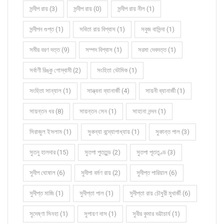
সন্দীপ রায় (3)
সন্দীপ রায় (0)
সন্দীপ রায় নীল (1)
সন্দীপন গুপ্ত (1)
সবিতা রায় বিশ্বাস (1)
সবুজ বাসিন্দা (1)
সমীর বরণ দত্ত (9)
সম্পদ বিশ্বাস (1)
সরমা দেবদত্ত (1)
সর্বাণী রিঙ্কু গোস্বামী (2)
সংহিতা ভৌমিক (1)
সংহিতা সান্যাল (1)
সান্ত্বনা ব্যানার্জী (4)
সায়নী ব্যানার্জী (1)
সায়ন্তন ধর (8)
সায়ন্তন সেন (1)
সাহানা নন্দন (1)
সিরাজুল ইসলাম (1)
সুকন্যা বন্দ্যোপাধ্যায় (1)
সুকান্ত পাল (3)
সুতনু হালদার (15)
সুতপা পুততুন্ড (2)
সুতপা পূততুণ্ড (3)
সুদীপ ঘোষাল (6)
সুদীপা বর্মণ রায় (2)
সুদীপ্ত পারিয়াল (6)
সুদীপ্ত মাজি (1)
সুদীপ্তা পাল (1)
সুদীপ্তা রায় চৌধুরী মুখার্জী (6)
সুদেষ্ণা সিনহা (1)
সুপায়ণ দাস (1)
সুবীর কুমার ভট্টাচার্য (1)