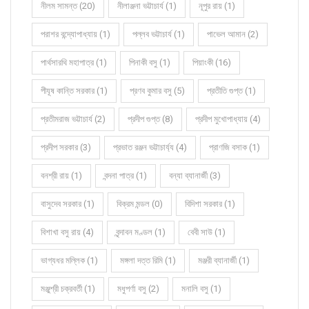
নীলম সামন্ত (20)
নীলাঞ্জনা ভট্টাচার্য (1)
নূপুর রায় (1)
পরাশর বন্দ্যোপাধ্যায় (1)
পল্লব ভট্টাচার্য (1)
পাভেল আমান (2)
পার্থসারথি মহাপাত্র (1)
পিনাকী বসু (1)
পিয়াংকী (16)
পীযূষ কান্তি সরকার (1)
প্রণব কুমার বসু (5)
প্রতীতি গুপ্ত (1)
প্রতীমরাজ ভট্টাচার্য (2)
প্রদীপ গুপ্ত (8)
প্রদীপ মুখোপাধ্যায় (4)
প্রদীপ সরকার (3)
প্রভাত রঞ্জন ভট্টাচার্য্য (4)
প্রাণজি বসাক (1)
বনশ্রী রায় (1)
বন্দনা পাত্র (1)
বন্যা ব্যানার্জী (3)
বাসুদেব সরকার (1)
বিক্রম মন্ডল (0)
বিদিশা সরকার (1)
বিশাখা বসু রায় (4)
বৃন্দাবন মণ্ডল (1)
বেবী সাউ (1)
ভাগ্যধর মল্লিক (1)
মঙ্গলা দত্ত রিমি (1)
মঞ্জরী ব্যানার্জী (1)
মঞ্জুশ্রী চক্রবর্তী (1)
মধুপর্ণা বসু (2)
মনালি বসু (1)