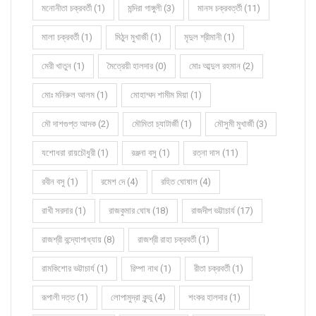
মনোনীতা চক্রবর্তী (1)
মন্দিরা গাঙ্গুলী (3)
মানস চক্রবর্ত্তী (11)
মালা চক্রবর্তী (1)
মিঠুন মুখার্জী (1)
মৃদুল শ্রীমানী (1)
মেরী খাতুন (1)
মৈত্রেয়ী হালদার (0)
মোঃ আব্দুল রহমান (2)
মোঃ মনিরুল আলম (1)
মোহাম্মদ শামীম মিয়া (1)
মৌ দাশগুপ্ত আদক (2)
মৌমিতা চ্যাটার্জী (1)
মৌসুমী মুখার্জী (3)
যশোধরা রায়চৌধুরী (1)
রঞ্জনা বসু (1)
রত্না দাস (11)
রবীন বসু (1)
রমেশ দে (4)
রহিত ঘোষাল (4)
রাখী সরদার (1)
রাজকুমার ঘোষ (18)
রাজদীপ ভট্টাচার্য (17)
রাজশ্রী বন্দ্যোপাধ্যায় (8)
রাজশ্রী রাহা চক্রবর্তী (1)
রামকিশোর ভট্টাচার্য (1)
রিম্পা নাথ (1)
রীতা চক্রবর্তী (1)
রূপালী দত্ত (1)
লোপামুদ্রা কুন্ডু (4)
শংকর হালদার (1)