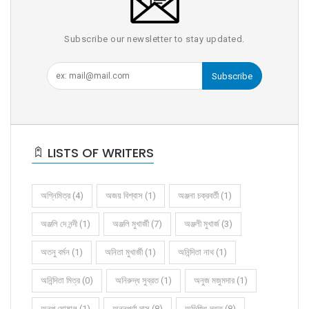
Subscribe our newsletter to stay updated.
Subscribe
LISTS OF WRITERS
অগ্নিমিত্র (4)
অজয় বিশ্বাস (1)
অঞ্জনা চক্রবর্তী (1)
অঞ্জলি দে নন্দী (1)
অঞ্জলি মুখার্জী (7)
অঞ্জলী মুখার্জ (3)
অতনু বর্মন (1)
অনিতা মুখার্জী (1)
অনিন্দিতা নাথ (1)
অনিন্দিতা মিত্র (0)
অনিরুদ্ধ সুব্রত (1)
অনুজ মজুমদার (1)
অনুপ ঘোষাল (1)
অন্নপূর্ণা দাস (8)
অভিজিৎ দত্ত (8)