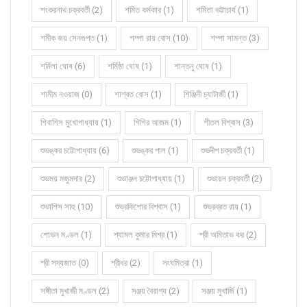
শংকরনাথ চক্রবর্তী (2)
শমিত কর্মকার (1)
শমিতা ভট্টাচার্য (1)
শমীক জয় সেনগুপ্ত (1)
শম্পা রায় বোস (10)
শম্পা সামন্ত (3)
শর্মিলা ঘোষ (6)
শর্মিষ্ঠা ঘোষ (1)
শান্তনু ঘোষ (1)
শামীম নওয়াজ (0)
শাশ্বত বোস (1)
শিঞ্জিনী চ্যাটার্জী (1)
শিবাশিস মুখোপাধ্যায় (1)
শিশির আজম (1)
শীতল বিশ্বাস (3)
শুভঙ্কর চট্টোপাধ্যায় (6)
শুভঙ্কর পাল (1)
শুভদীপ চক্রবর্তী (1)
শুভময় মজুমদার (2)
শুভাঞ্জন চট্টোপাধ্যায় (1)
শুভায়ন চক্রবর্তী (2)
শুভাশিস সাহু (10)
শুভ্রকিশোর বিশ্বাস (1)
শুভ্রব্রত রায় (1)
শোভন মণ্ডল (1)
শ্যামল কুমার মিশ্র (1)
শ্রী অমিতাভ কর (2)
শ্রী সদ্যজাত (0)
শ্রীধর (2)
সংঘমিত্রা (1)
সঙ্গীতা মুখার্জী মণ্ডল (2)
সঞ্জয় বৈরাগ্য (2)
সঞ্জয় মুখার্জি (1)