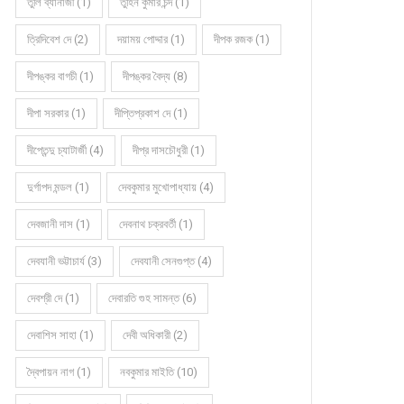
তুলি ব্যানার্জী (1)
তুহিন কুমার চন্দ (1)
ত্রিদিবেশ দে (2)
দয়াময় পোদ্দার (1)
দীপক রজক (1)
দীপঙ্কর বাগচী (1)
দীপঙ্কর বৈদ্য (8)
দীপা সরকার (1)
দীপ্তিপ্রকাশ দে (1)
দীপ্তেন্দু চ্যাটার্জী (4)
দীপ্র দাসচৌধুরী (1)
দুর্গাপদ মন্ডল (1)
দেবকুমার মুখোপাধ্যায় (4)
দেবজানী দাস (1)
দেবনাথ চক্রবর্তী (1)
দেবযানী ভট্টাচার্য (3)
দেবযানী সেনগুপ্ত (4)
দেবশ্রী দে (1)
দেবারতি গুহ সামন্ত (6)
দেবাশিস সাহা (1)
দেবী অধিকারী (2)
দ্বৈপায়ন নাগ (1)
নবকুমার মাইতি (10)