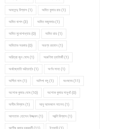
অমলেন্দু বিশ্বাস (1)
অমিত কুমার রায় (1)
অমিত বাগল (3)
অমিত মজুমদার (1)
অমিত মুখোপাধ্যায় (0)
অমিত রায় (1)
অমিতাভ সরকার (0)
অরণ্য রহমান (1)
অরিত্রা জুন ঘোষ (1)
অরুণিমা চ্যাটার্জী (1)
অর্কজ্যোতি ভট্টাচার্য্য (1)
অর্ণব সাহা (1)
অর্পিতা দাস (1)
অলিপা বসু (1)
অংশুদেব (11)
অশোক কুমার ঘোষ (10)
অশোক কুমার সাধুখাঁ (0)
অসীম বিশ্বাস (1)
আবু আফজাল সালেহ (1)
আলতাফ হোসেন উজ্জ্বল (1)
আল্পি বিশ্বাস (1)
আশীষ কুমার চক্রবর্তী (11)
ইত্যাদি (1)