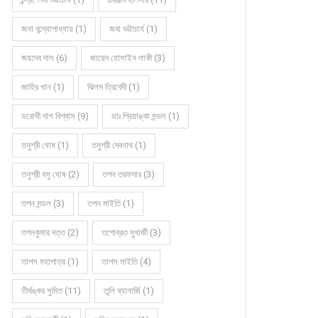
জনা বন্দ্যোপাধ্যায় (1)
জবা ভট্টাচার্য (1)
জয়দেব দাস (6)
জায়েদ হোসাইন লাকী (3)
জাহির খান (1)
ঝিলম ত্রিবেদী (1)
ডরোথী দাশ বিশ্বাস (9)
ডাঃ প্রিয়াঙ্কা মন্ডল (1)
তনুশ্রী ঘোষ (1)
তনুশ্রী দেবনাথ (1)
তনুশ্রী বসু ঘোষ (2)
তপন তরফদার (3)
তপন মন্ডল (3)
তপন মাইতি (1)
তপনকুমার দত্ত (2)
তপোব্রত মুখার্জী (3)
তাপস মহাপাত্র (1)
তাপস মাইতি (4)
তীর্থঙ্কর সুমিত (11)
তুলি ব্যানার্জি (1)