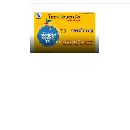
T3 - নববর্ষ সংখ্যায় সংঘমিত্রা