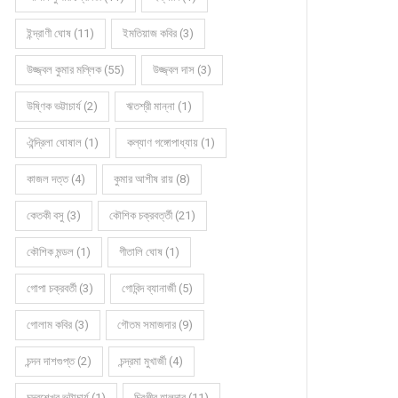
ইন্দ্রাণী ঘোষ (11)
ইমতিয়াজ কবির (3)
উজ্জ্বল কুমার মল্লিক (55)
উজ্জ্বল দাস (3)
উষ্ণিক ভট্টাচার্য (2)
ঋতশ্রী মান্না (1)
ঐন্দ্রিলা ঘোষাল (1)
কল্যাণ গঙ্গোপাধ্যায় (1)
কাজল দত্ত (4)
কুমার আশীষ রায় (8)
কেতকী বসু (3)
কৌশিক চক্রবর্ত্তী (21)
কৌশিক মন্ডল (1)
গীতালি ঘোষ (1)
গোপা চক্রবর্তী (3)
গোবিন্দ ব্যানার্জী (5)
গোলাম কবির (3)
গৌতম সমাজদার (9)
চন্দন দাশগুপ্ত (2)
চন্দ্রমা মুখার্জী (4)
চন্দ্রশেখর ভট্টাচার্য (1)
চিরঞ্জীব হালদার (11)