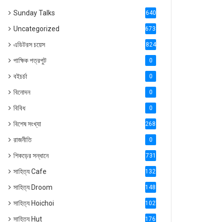
Sunday Talks
640
Uncategorized
6738
এডিটরস চয়েস
824
পাক্ষিক পত্রপুট
0
বইচর্চা
0
বিনোদন
0
বিবিধ
0
বিশেষ সংখ্যা
2686
রাজনীতি
0
শিকড়ের সন্ধানে
731
সাহিত্য Cafe
1321
সাহিত্য Droom
1488
সাহিত্য Hoichoi
1027
সাহিত্য Hut
1769