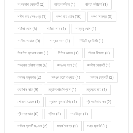
শংকরনাথ চক্রবর্তী (2)
শমিত কর্মকার (1)
শমিতা ভট্টাচার্য (1)
শমীক জয় সেনগুপ্ত (1)
শম্পা রায় বোস (10)
শম্পা সামন্ত (3)
শর্মিলা ঘোষ (6)
শর্মিষ্ঠা ঘোষ (1)
শান্তনু ঘোষ (1)
শামীম নওয়াজ (0)
শাশ্বত বোস (1)
শিঞ্জিনী চ্যাটার্জী (1)
শিবাশিস মুখোপাধ্যায় (1)
শিশির আজম (1)
শীতল বিশ্বাস (3)
শুভঙ্কর চট্টোপাধ্যায় (6)
শুভঙ্কর পাল (1)
শুভদীপ চক্রবর্তী (1)
শুভময় মজুমদার (2)
শুভাঞ্জন চট্টোপাধ্যায় (1)
শুভায়ন চক্রবর্তী (2)
শুভাশিস সাহু (9)
শুভ্রকিশোর বিশ্বাস (1)
শুভ্রব্রত রায় (1)
শোভন মণ্ডল (1)
শ্যামল কুমার মিশ্র (1)
শ্রী অমিতাভ কর (2)
শ্রী সদ্যজাত (0)
শ্রীধর (2)
সংঘমিত্রা (1)
সঙ্গীতা মুখার্জী মণ্ডল (2)
সঞ্জয় বৈরাগ্য (2)
সঞ্জয় মুখার্জি (1)