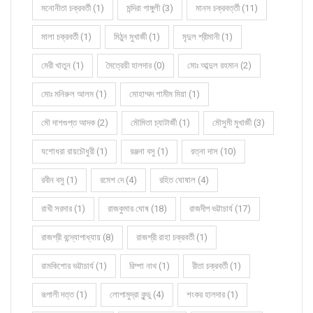
মনোনীতা চক্রবর্তী (1)
মন্দিরা গাঙ্গুলী (3)
মানস চক্রবর্ত্তী (11)
মালা চক্রবর্তী (1)
মিঠুন মুখার্জী (1)
মৃদুল শ্রীমানী (1)
মেরী খাতুন (1)
মৈত্রেয়ী হালদার (0)
মোঃ আব্দুল রহমান (2)
মোঃ মনিরুল আলম (1)
মোহাম্মদ শামীম মিয়া (1)
মৌ দাশগুপ্ত আদক (2)
মৌমিতা চ্যাটার্জী (1)
মৌসুমী মুখার্জী (3)
যশোধরা রায়চৌধুরী (1)
রঞ্জনা বসু (1)
রত্না দাস (10)
রবীন বসু (1)
রমেশ দে (4)
রহিত ঘোষাল (4)
রাখী সরদার (1)
রাজকুমার ঘোষ (18)
রাজদীপ ভট্টাচার্য (17)
রাজশ্রী বন্দ্যোপাধ্যায় (8)
রাজশ্রী রাহা চক্রবর্তী (1)
রামকিশোর ভট্টাচার্য (1)
রিম্পা নাথ (1)
রীতা চক্রবর্তী (1)
রূপালী দত্ত (1)
লোপামুদ্রা কুন্ডু (4)
শংকর হালদার (1)