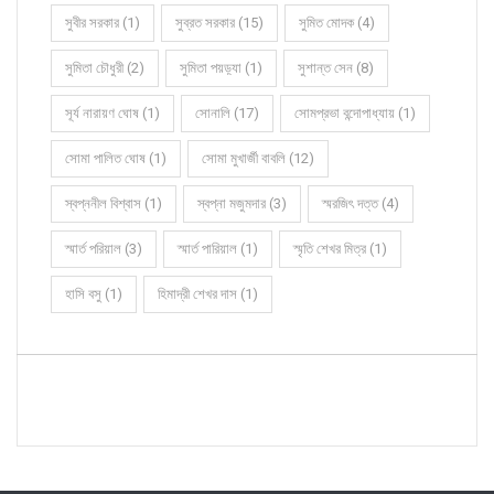
সুবীর সরকার (1)
সুব্রত সরকার (15)
সুমিত মোদক (4)
সুমিতা চৌধুরী (2)
সুমিতা পয়ড়্যা (1)
সুশান্ত সেন (8)
সূর্য নারায়ণ ঘোষ (1)
সোনালি (17)
সোমপ্রভা বন্দোপাধ্যায় (1)
সোমা পালিত ঘোষ (1)
সোমা মুখার্জী বাবলি (12)
স্বপ্ননীল বিশ্বাস (1)
স্বপ্না মজুমদার (3)
স্মরজিৎ দত্ত (4)
স্মার্ত পরিয়াল (3)
স্মার্ত পারিয়াল (1)
স্মৃতি শেখর মিত্র (1)
হাসি বসু (1)
হিমাদ্রী শেখর দাস (1)