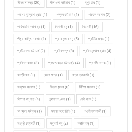
নীলম সামন্ত (20)
নীলাঞ্জনা ভট্টাচার্য (1)
নূপুর রায় (1)
পরাশর বন্দ্যোপাধ্যায় (1)
পল্লব ভট্টাচার্য (1)
পাভেল আমান (2)
পার্থসারথি মহাপাত্র (1)
পিনাকী বসু (1)
পিয়াংকী (16)
পীযূষ কান্তি সরকার (1)
প্রণব কুমার বসু (5)
প্রতীতি গুপ্ত (1)
প্রতীমরাজ ভট্টাচার্য (2)
প্রদীপ গুপ্ত (8)
প্রদীপ মুখোপাধ্যায় (4)
প্রদীপ সরকার (3)
প্রভাত রঞ্জন ভট্টাচার্য্য (4)
প্রাণজি বসাক (1)
বনশ্রী রায় (1)
বন্দনা পাত্র (1)
বন্যা ব্যানার্জী (3)
বাসুদেব সরকার (1)
বিক্রম মন্ডল (0)
বিদিশা সরকার (1)
বিশাখা বসু রায় (4)
বৃন্দাবন মণ্ডল (1)
বেবী সাউ (1)
ভাগ্যধর মল্লিক (1)
মঙ্গলা দত্ত রিমি (1)
মঞ্জরী ব্যানার্জী (1)
মঞ্জুশ্রী চক্রবর্তী (1)
মধুপর্ণা বসু (2)
মনালি বসু (1)