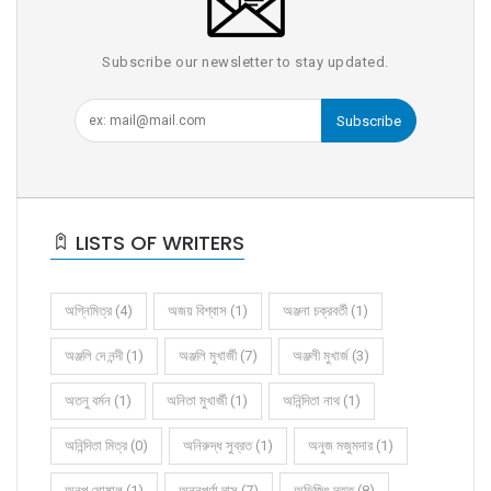
Subscribe our newsletter to stay updated.
Subscribe
LISTS OF WRITERS
অগ্নিমিত্র (4)
অজয় বিশ্বাস (1)
অঞ্জনা চক্রবর্তী (1)
অঞ্জলি দে নন্দী (1)
অঞ্জলি মুখার্জী (7)
অঞ্জলী মুখার্জ (3)
অতনু বর্মন (1)
অনিতা মুখার্জী (1)
অনিন্দিতা নাথ (1)
অনিন্দিতা মিত্র (0)
অনিরুদ্ধ সুব্রত (1)
অনুজ মজুমদার (1)
অনুপ ঘোষাল (1)
অন্নপূর্ণা দাস (7)
অভিজিৎ দত্ত (8)