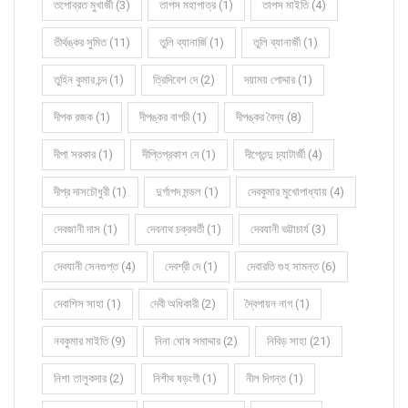
তপোব্রত মুখার্জী (3)
তাপস মহাপাত্র (1)
তাপস মাইতি (4)
তীর্থঙ্কর সুমিত (11)
তুলি ব্যানার্জি (1)
তুলি ব্যানার্জী (1)
তুহিন কুমার চন্দ (1)
ত্রিদিবেশ দে (2)
দয়াময় পোদ্দার (1)
দীপক রজক (1)
দীপঙ্কর বাগচী (1)
দীপঙ্কর বৈদ্য (8)
দীপা সরকার (1)
দীপ্তিপ্রকাশ দে (1)
দীপ্তেন্দু চ্যাটার্জী (4)
দীপ্র দাসচৌধুরী (1)
দুর্গাপদ মন্ডল (1)
দেবকুমার মুখোপাধ্যায় (4)
দেবজানী দাস (1)
দেবনাথ চক্রবর্তী (1)
দেবযানী ভট্টাচার্য (3)
দেবযানী সেনগুপ্ত (4)
দেবশ্রী দে (1)
দেবারতি গুহ সামন্ত (6)
দেবাশিস সাহা (1)
দেবী অধিকারী (2)
দ্বৈপায়ন নাগ (1)
নবকুমার মাইতি (9)
নিনা ঘোষ সমাদ্দার (2)
নিবিড় সাহা (21)
নিশা তালুকদার (2)
নিশীথ ষড়ংগী (1)
নীল দিগন্ত (1)