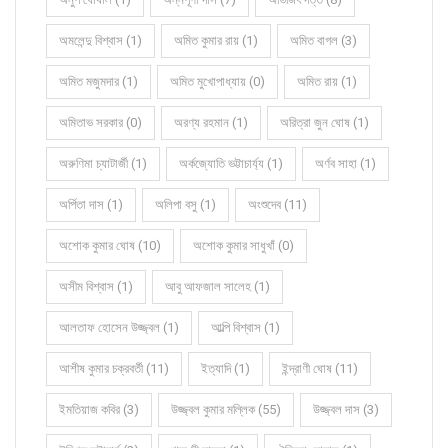
অমলেন্দু বিশ্বাস (1)
অমিত কুমার রায় (1)
অমিত বাগল (3)
অমিত মজুমদার (1)
অমিত মুখোপাধ্যায় (0)
অমিত রায় (1)
অমিতাভ সরকার (0)
অরণ্য রহমান (1)
অরিত্রা জুন ঘোষ (1)
অরুণিমা চ্যাটার্জী (1)
অর্কজ্যোতি ভট্টাচার্য্য (1)
অর্ণব সাহা (1)
অর্পিতা দাস (1)
অলিপা বসু (1)
অংশুদেব (11)
অশোক কুমার ঘোষ (10)
অশোক কুমার সাধুখাঁ (0)
অসীম বিশ্বাস (1)
আবু আফজাল সালেহ (1)
আলতাফ হোসেন উজ্জ্বল (1)
আল্পি বিশ্বাস (1)
আশীষ কুমার চক্রবর্তী (11)
ইত্যাদি (1)
ইন্দ্রাণী ঘোষ (11)
ইমতিয়াজ কবির (3)
উজ্জ্বল কুমার মল্লিক (55)
উজ্জ্বল দাস (3)