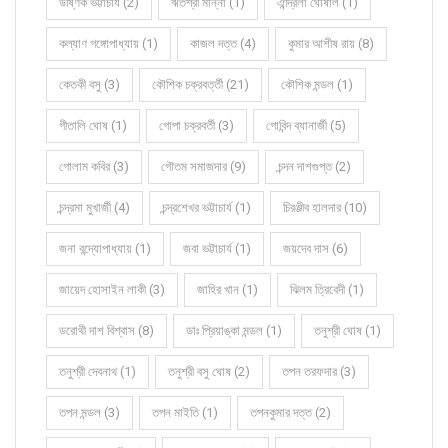
উষ্ণিক ভট্টাচার্য (2)
ঋতশ্রী মান্না (1)
ঐন্দ্রিলা ঘোষাল (1)
কল্যাণ গঙ্গোপাধ্যায় (1)
কাজল দত্ত (4)
কুমার আশীষ রায় (8)
কেতকী বসু (3)
কৌশিক চক্রবর্ত্তী (21)
কৌশিক মন্ডল (1)
গীতালি ঘোষ (1)
গোপা চক্রবর্তী (3)
গোবিন্দ ব্যানার্জী (5)
গোলাম কবির (3)
গৌতম সমাজদার (9)
চন্দন দাশগুপ্ত (2)
চন্দ্রমা মুখার্জী (4)
চন্দ্রশেখর ভট্টাচার্য (1)
চিরঞ্জীব হালদার (10)
জনা বন্দ্যোপাধ্যায় (1)
জবা ভট্টাচার্য (1)
জয়দেব দাস (6)
জায়েদ হোসাইন লাকী (3)
জাহির খান (1)
ঝিলম ত্রিবেদী (1)
ডরোথী দাশ বিশ্বাস (8)
ডাঃ প্রিয়াঙ্কা মন্ডল (1)
তনুশ্রী ঘোষ (1)
তনুশ্রী দেবনাথ (1)
তনুশ্রী বসু ঘোষ (2)
তপন তরফদার (3)
তপন মন্ডল (3)
তপন মাইতি (1)
তপনকুমার দত্ত (2)