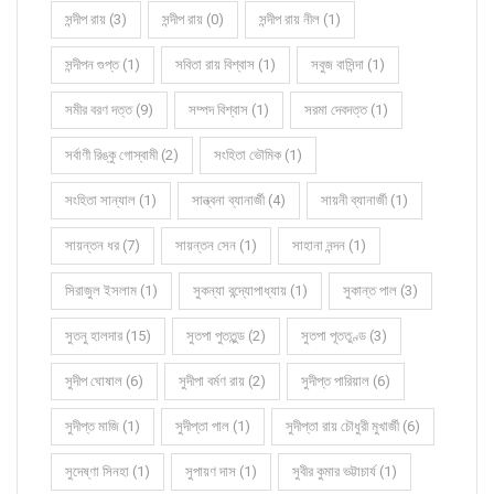
সন্দীপ রায় (3)
সন্দীপ রায় (0)
সন্দীপ রায় নীল (1)
সন্দীপন গুপ্ত (1)
সবিতা রায় বিশ্বাস (1)
সবুজ বাসিন্দা (1)
সমীর বরণ দত্ত (9)
সম্পদ বিশ্বাস (1)
সরমা দেবদত্ত (1)
সর্বাণী রিঙ্কু গোস্বামী (2)
সংহিতা ভৌমিক (1)
সংহিতা সান্যাল (1)
সান্ত্বনা ব্যানার্জী (4)
সায়নী ব্যানার্জী (1)
সায়ন্তন ধর (7)
সায়ন্তন সেন (1)
সাহানা নন্দন (1)
সিরাজুল ইসলাম (1)
সুকন্যা বন্দ্যোপাধ্যায় (1)
সুকান্ত পাল (3)
সুতনু হালদার (15)
সুতপা পুততুন্ড (2)
সুতপা পূততুণ্ড (3)
সুদীপ ঘোষাল (6)
সুদীপা বর্মণ রায় (2)
সুদীপ্ত পারিয়াল (6)
সুদীপ্ত মাজি (1)
সুদীপ্তা পাল (1)
সুদীপ্তা রায় চৌধুরী মুখার্জী (6)
সুদেষ্ণা সিনহা (1)
সুপায়ণ দাস (1)
সুবীর কুমার ভট্টাচার্য (1)