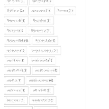
তুলি ব্যানার্জী (1)
তুহিন কুমার চন্দ (1)
ত্রিদিবেশ দে (2)
দয়াময় পোদ্দার (1)
দীপক রজক (1)
দীপঙ্কর বাগচী (1)
দীপঙ্কর বৈদ্য (8)
দীপা সরকার (1)
দীপ্তিপ্রকাশ দে (1)
দীপ্তেন্দু চ্যাটার্জী (4)
দীপ্র দাসচৌধুরী (1)
দুর্গাপদ মন্ডল (1)
দেবকুমার মুখোপাধ্যায় (4)
দেবজানী দাস (1)
দেবনাথ চক্রবর্তী (1)
দেবযানী ভট্টাচার্য (3)
দেবযানী সেনগুপ্ত (4)
দেবশ্রী দে (1)
দেবারতি গুহ সামন্ত (6)
দেবাশিস সাহা (1)
দেবী অধিকারী (2)
দ্বৈপায়ন নাগ (1)
নবকুমার মাইতি (10)