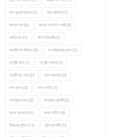
জনা বন্দ্যোপাধ্যায় (1)
জবা ভট্টাচার্য (1)
জয়দেব দাস (6)
জায়েদ হোসাইন লাকী (3)
জাহির খান (1)
ঝিলম ত্রিবেদী (1)
ডরোথী দাশ বিশ্বাস (9)
ডাঃ প্রিয়াঙ্কা মন্ডল (1)
তনুশ্রী ঘোষ (1)
তনুশ্রী দেবনাথ (1)
তনুশ্রী বসু ঘোষ (2)
তপন তরফদার (3)
তপন মন্ডল (3)
তপন মাইতি (1)
তপনকুমার দত্ত (2)
তপোব্রত মুখার্জী (3)
তাপস মহাপাত্র (1)
তাপস মাইতি (4)
তীর্থঙ্কর সুমিত (11)
তুলি ব্যানার্জি (1)