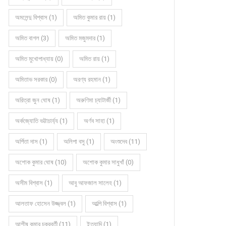
অমলেন্দু বিশ্বাস (1)
অমিত কুমার রায় (1)
অমিত বাগল (3)
অমিত মজুমদার (1)
অমিত মুখোপাধ্যায় (0)
অমিত রায় (1)
অমিতাভ সরকার (0)
অরণ্য রহমান (1)
অরিত্রা জুন ঘোষ (1)
অরুণিমা চ্যাটার্জী (1)
অর্কজ্যোতি ভট্টাচার্য্য (1)
অর্ণব সাহা (1)
অর্পিতা দাস (1)
অলিপা বসু (1)
অংশুদেব (11)
অশোক কুমার ঘোষ (10)
অশোক কুমার সাধুখাঁ (0)
অসীম বিশ্বাস (1)
আবু আফজাল সালেহ (1)
আলতাফ হোসেন উজ্জ্বল (1)
আল্পি বিশ্বাস (1)
আশীষ কুমার চক্রবর্তী (11)
ইত্যাদি (1)