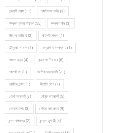
ইন্দ্রাণী ঘোষ (11)
ইমতিয়াজ কবির (3)
উজ্জ্বল কুমার মল্লিক (55)
উজ্জ্বল দাস (3)
উষ্ণিক ভট্টাচার্য (2)
ঋতশ্রী মান্না (1)
ঐন্দ্রিলা ঘোষাল (1)
কল্যাণ গঙ্গোপাধ্যায় (1)
কাজল দত্ত (4)
কুমার আশীষ রায় (8)
কেতকী বসু (3)
কৌশিক চক্রবর্ত্তী (21)
কৌশিক মন্ডল (1)
গীতালি ঘোষ (1)
গোপা চক্রবর্তী (3)
গোবিন্দ ব্যানার্জী (5)
গোলাম কবির (3)
গৌতম সমাজদার (9)
চন্দন দাশগুপ্ত (2)
চন্দ্রমা মুখার্জী (4)
চন্দ্রশেখর ভট্টাচার্য (1)
চিরঞ্জীব হালদার (11)