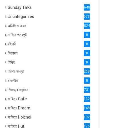
Sunday Talks
640
Uncategorized
6738
এডিটরস চয়েস
824
পাক্ষিক পত্রপুট
0
বইচর্চা
0
বিনোদন
0
বিবিধ
0
বিশেষ সংখ্যা
2686
রাজনীতি
0
শিকড়ের সন্ধানে
731
সাহিত্য Cafe
1321
সাহিত্য Droom
1488
সাহিত্য Hoichoi
1027
সাহিত্য Hut
1769