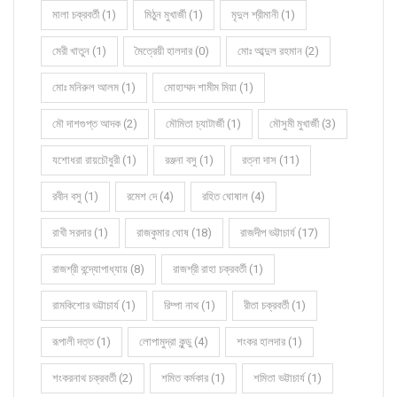
মালা চক্রবর্তী (1)
মিঠুন মুখার্জী (1)
মৃদুল শ্রীমানী (1)
মেরী খাতুন (1)
মৈত্রেয়ী হালদার (0)
মোঃ আব্দুল রহমান (2)
মোঃ মনিরুল আলম (1)
মোহাম্মদ শামীম মিয়া (1)
মৌ দাশগুপ্ত আদক (2)
মৌমিতা চ্যাটার্জী (1)
মৌসুমী মুখার্জী (3)
যশোধরা রায়চৌধুরী (1)
রঞ্জনা বসু (1)
রত্না দাস (11)
রবীন বসু (1)
রমেশ দে (4)
রহিত ঘোষাল (4)
রাখী সরদার (1)
রাজকুমার ঘোষ (18)
রাজদীপ ভট্টাচার্য (17)
রাজশ্রী বন্দ্যোপাধ্যায় (8)
রাজশ্রী রাহা চক্রবর্তী (1)
রামকিশোর ভট্টাচার্য (1)
রিম্পা নাথ (1)
রীতা চক্রবর্তী (1)
রূপালী দত্ত (1)
লোপামুদ্রা কুন্ডু (4)
শংকর হালদার (1)
শংকরনাথ চক্রবর্তী (2)
শমিত কর্মকার (1)
শমিতা ভট্টাচার্য (1)