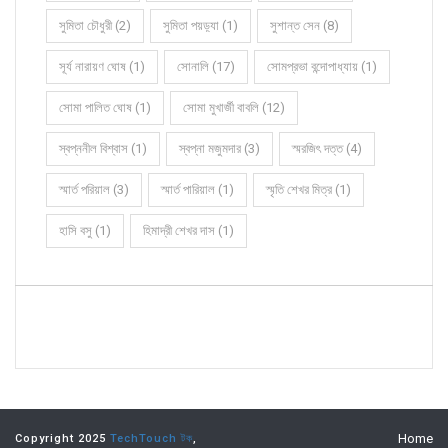
সুমিতা চৌধুরী (2)
সুমিতা পয়ড়্যা (1)
সুশান্ত সেন (8)
সূর্য নারায়ণ ঘোষ (1)
সোনালি (17)
সোমপ্রভা বন্দোপাধ্যায় (1)
সোমা পালিত ঘোষ (1)
সোমা মুখার্জী বাবলি (12)
স্বপ্ননীল বিশ্বাস (1)
স্বপ্না মজুমদার (3)
স্মরজিৎ দত্ত (4)
স্মার্ত পরিয়াল (3)
স্মার্ত পারিয়াল (1)
স্মৃতি শেখর মিত্র (1)
হাসি বসু (1)
হিমাদ্রী শেখর দাস (1)
Home
Copyright 2025
TechTouch টক
,