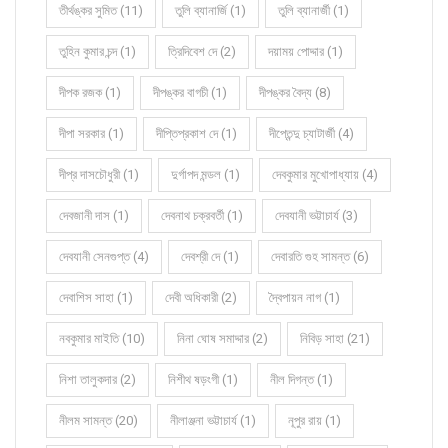
তীর্থঙ্কর সুমিত (11)
তুলি ব্যানার্জি (1)
তুলি ব্যানার্জী (1)
তুহিন কুমার চন্দ (1)
ত্রিদিবেশ দে (2)
দয়াময় পোদ্দার (1)
দীপক রজক (1)
দীপঙ্কর বাগচী (1)
দীপঙ্কর বৈদ্য (8)
দীপা সরকার (1)
দীপ্তিপ্রকাশ দে (1)
দীপ্তেন্দু চ্যাটার্জী (4)
দীপ্র দাসচৌধুরী (1)
দুর্গাপদ মন্ডল (1)
দেবকুমার মুখোপাধ্যায় (4)
দেবজানী দাস (1)
দেবনাথ চক্রবর্তী (1)
দেবযানী ভট্টাচার্য (3)
দেবযানী সেনগুপ্ত (4)
দেবশ্রী দে (1)
দেবারতি গুহ সামন্ত (6)
দেবাশিস সাহা (1)
দেবী অধিকারী (2)
দ্বৈপায়ন নাগ (1)
নবকুমার মাইতি (10)
নিনা ঘোষ সমাদ্দার (2)
নিবিড় সাহা (21)
নিশা তালুকদার (2)
নিশীথ ষড়ংগী (1)
নীল দিগন্ত (1)
নীলম সামন্ত (20)
নীলাঞ্জনা ভট্টাচার্য (1)
নূপুর রায় (1)