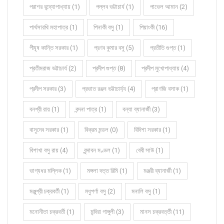
পরাশর বন্দ্যোপাধ্যায় (1)
পল্লব ভট্টাচার্য (1)
পাভেল আমান (2)
পার্থসারথি মহাপাত্র (1)
পিনাকী বসু (1)
পিয়াংকী (16)
পীযূষ কান্তি সরকার (1)
প্রণব কুমার বসু (5)
প্রতীতি গুপ্ত (1)
প্রতীমরাজ ভট্টাচার্য (2)
প্রদীপ গুপ্ত (8)
প্রদীপ মুখোপাধ্যায় (4)
প্রদীপ সরকার (3)
প্রভাত রঞ্জন ভট্টাচার্য্য (4)
প্রাণজি বসাক (1)
বনশ্রী রায় (1)
বন্দনা পাত্র (1)
বন্যা ব্যানার্জী (3)
বাসুদেব সরকার (1)
বিক্রম মন্ডল (0)
বিদিশা সরকার (1)
বিশাখা বসু রায় (4)
বৃন্দাবন মণ্ডল (1)
বেবী সাউ (1)
ভাগ্যধর মল্লিক (1)
মঙ্গলা দত্ত রিমি (1)
মঞ্জরী ব্যানার্জী (1)
মঞ্জুশ্রী চক্রবর্তী (1)
মধুপর্ণা বসু (2)
মনালি বসু (1)
মনোনীতা চক্রবর্তী (1)
মন্দিরা গাঙ্গুলী (3)
মানস চক্রবর্ত্তী (11)