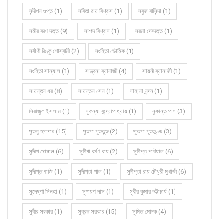
সন্দীপন গুপ্ত (1)
সবিতা রায় বিশ্বাস (1)
সবুজ বাসিন্দা (1)
সমীর বরণ দত্ত (9)
সম্পদ বিশ্বাস (1)
সরমা দেবদত্ত (1)
সর্বাণী রিঙ্কু গোস্বামী (2)
সংহিতা ভৌমিক (1)
সংহিতা সান্যাল (1)
সান্ত্বনা ব্যানার্জী (4)
সায়নী ব্যানার্জী (1)
সায়ন্তন ধর (8)
সায়ন্তন সেন (1)
সাহানা নন্দন (1)
সিরাজুল ইসলাম (1)
সুকন্যা বন্দ্যোপাধ্যায় (1)
সুকান্ত পাল (3)
সুতনু হালদার (15)
সুতপা পুততুন্ড (2)
সুতপা পূততুণ্ড (3)
সুদীপ ঘোষাল (6)
সুদীপা বর্মণ রায় (2)
সুদীপ্ত পারিয়াল (6)
সুদীপ্ত মাজি (1)
সুদীপ্তা পাল (1)
সুদীপ্তা রায় চৌধুরী মুখার্জী (6)
সুদেষ্ণা সিনহা (1)
সুপায়ণ দাস (1)
সুবীর কুমার ভট্টাচার্য (1)
সুবীর সরকার (1)
সুব্রত সরকার (15)
সুমিত মোদক (4)