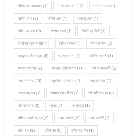
শমীক জয় সেনগুপ্ত (1)
শম্পা রায় বোস (10)
শম্পা সামন্ত (3)
শর্মিলা ঘোষ (6)
শর্মিষ্ঠা ঘোষ (1)
শান্তনু ঘোষ (1)
শামীম নওয়াজ (0)
শাশ্বত বোস (1)
শিঞ্জিনী চ্যাটার্জী (1)
শিবাশিস মুখোপাধ্যায় (1)
শিশির আজম (1)
শীতল বিশ্বাস (3)
শুভঙ্কর চট্টোপাধ্যায় (6)
শুভঙ্কর পাল (1)
শুভদীপ চক্রবর্তী (1)
শুভময় মজুমদার (2)
শুভাঞ্জন চট্টোপাধ্যায় (1)
শুভায়ন চক্রবর্তী (2)
শুভাশিস সাহু (10)
শুভ্রকিশোর বিশ্বাস (1)
শুভ্রব্রত রায় (1)
শোভন মণ্ডল (1)
শ্যামল কুমার মিশ্র (1)
শ্রী অমিতাভ কর (2)
শ্রী সদ্যজাত (0)
শ্রীধর (2)
সংঘমিত্রা (1)
সঙ্গীতা মুখার্জী মণ্ডল (2)
সঞ্জয় বৈরাগ্য (2)
সঞ্জয় মুখার্জি (1)
সন্দীপ রায় (3)
সন্দীপ রায় (0)
সন্দীপ রায় নীল (1)