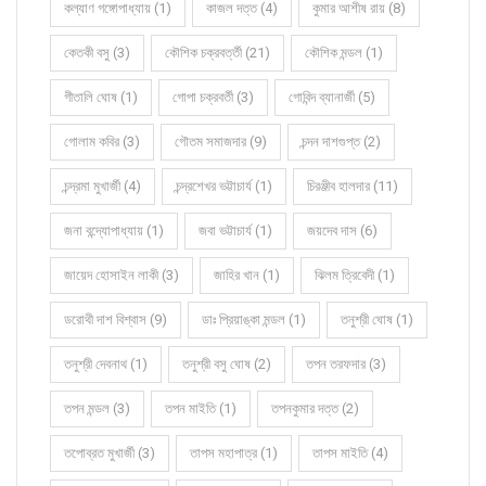
কল্যাণ গঙ্গোপাধ্যায় (1)
কাজল দত্ত (4)
কুমার আশীষ রায় (8)
কেতকী বসু (3)
কৌশিক চক্রবর্ত্তী (21)
কৌশিক মন্ডল (1)
গীতালি ঘোষ (1)
গোপা চক্রবর্তী (3)
গোবিন্দ ব্যানার্জী (5)
গোলাম কবির (3)
গৌতম সমাজদার (9)
চন্দন দাশগুপ্ত (2)
চন্দ্রমা মুখার্জী (4)
চন্দ্রশেখর ভট্টাচার্য (1)
চিরঞ্জীব হালদার (11)
জনা বন্দ্যোপাধ্যায় (1)
জবা ভট্টাচার্য (1)
জয়দেব দাস (6)
জায়েদ হোসাইন লাকী (3)
জাহির খান (1)
ঝিলম ত্রিবেদী (1)
ডরোথী দাশ বিশ্বাস (9)
ডাঃ প্রিয়াঙ্কা মন্ডল (1)
তনুশ্রী ঘোষ (1)
তনুশ্রী দেবনাথ (1)
তনুশ্রী বসু ঘোষ (2)
তপন তরফদার (3)
তপন মন্ডল (3)
তপন মাইতি (1)
তপনকুমার দত্ত (2)
তপোব্রত মুখার্জী (3)
তাপস মহাপাত্র (1)
তাপস মাইতি (4)