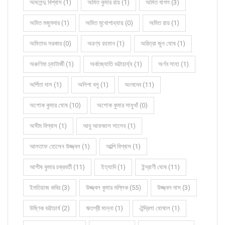
অমলেন্দু বিশ্বাস (1)
অমিত কুমার রায় (1)
অমিত বাগল (3)
অমিত মজুমদার (1)
অমিত মুখোপাধ্যায় (0)
অমিত রায় (1)
অমিতাভ সরকার (0)
অরণ্য রহমান (1)
অরিত্রা জুন ঘোষ (1)
অরুণিমা চ্যাটার্জী (1)
অর্কজ্যোতি ভট্টাচার্য্য (1)
অর্ণব সাহা (1)
অর্পিতা দাস (1)
অলিপা বসু (1)
অংশুদেব (11)
অশোক কুমার ঘোষ (10)
অশোক কুমার সাধুখাঁ (0)
অসীম বিশ্বাস (1)
আবু আফজাল সালেহ (1)
আলতাফ হোসেন উজ্জ্বল (1)
আল্পি বিশ্বাস (1)
আশীষ কুমার চক্রবর্তী (11)
ইত্যাদি (1)
ইন্দ্রাণী ঘোষ (11)
ইমতিয়াজ কবির (3)
উজ্জ্বল কুমার মল্লিক (55)
উজ্জ্বল দাস (3)
উষ্ণিক ভট্টাচার্য (2)
ঋতশ্রী মান্না (1)
ঐন্দ্রিলা ঘোষাল (1)