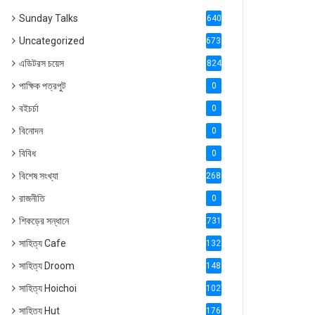
Sunday Talks
640
Uncategorized
6738
এডিটরস চয়েস
824
পাক্ষিক পত্রপুট
0
বইচর্চা
0
বিনোদন
0
বিবিধ
0
বিশেষ সংখ্যা
2686
রাজনীতি
0
শিকড়ের সন্ধানে
731
সাহিত্য Cafe
1321
সাহিত্য Droom
1488
সাহিত্য Hoichoi
1027
সাহিত্য Hut
1769