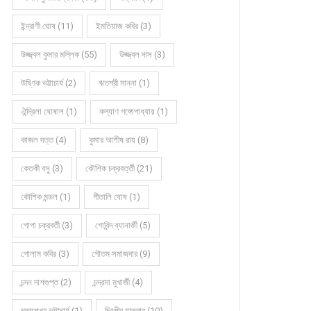
ইন্দ্রাণী ঘোষ (11)
ইমতিয়াজ কবির (3)
উজ্জ্বল কুমার মল্লিক (55)
উজ্জ্বল দাস (3)
উষ্ণিক ভট্টাচার্য (2)
ঋতশ্রী মান্না (1)
ঐন্দ্রিলা ঘোষাল (1)
কল্যাণ গঙ্গোপাধ্যায় (1)
কাজল দত্ত (4)
কুমার আশীষ রায় (8)
কেতকী বসু (3)
কৌশিক চক্রবর্ত্তী (21)
কৌশিক মন্ডল (1)
গীতালি ঘোষ (1)
গোপা চক্রবর্তী (3)
গোবিন্দ ব্যানার্জী (5)
গোলাম কবির (3)
গৌতম সমাজদার (9)
চন্দন দাশগুপ্ত (2)
চন্দ্রমা মুখার্জী (4)
চন্দ্রশেখর ভট্টাচার্য (1)
চিরঞ্জীব হালদার (10)