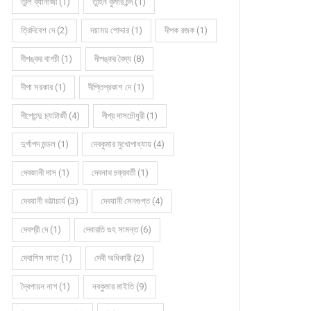
তুলি ব্যানার্জী (1)
তুহিন কুমার চন্দ (1)
ত্রিদিবেশ দে (2)
দয়াময় পোদ্দার (1)
দীপক রজক (1)
দীপঙ্কর বাগচী (1)
দীপঙ্কর বৈদ্য (8)
দীপা সরকার (1)
দীপ্তিপ্রকাশ দে (1)
দীপ্তেন্দু চ্যাটার্জী (4)
দীপ্র দাসচৌধুরী (1)
দুর্গাপদ মন্ডল (1)
দেবকুমার মুখোপাধ্যায় (4)
দেবজানী দাস (1)
দেবনাথ চক্রবর্তী (1)
দেবযানী ভট্টাচার্য (3)
দেবযানী সেনগুপ্ত (4)
দেবশ্রী দে (1)
দেবারতি গুহ সামন্ত (6)
দেবাশিস সাহা (1)
দেবী অধিকারী (2)
দ্বৈপায়ন নাগ (1)
নবকুমার মাইতি (9)