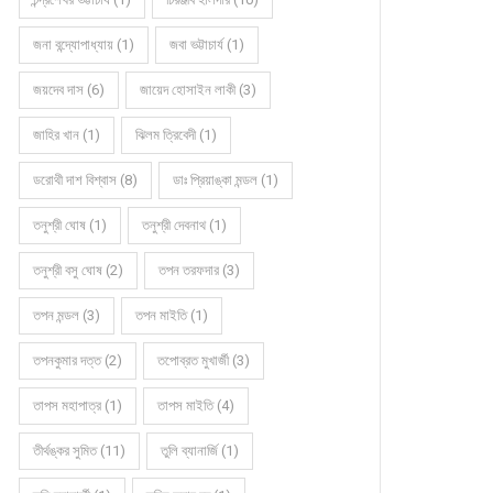
জনা বন্দ্যোপাধ্যায় (1)
জবা ভট্টাচার্য (1)
জয়দেব দাস (6)
জায়েদ হোসাইন লাকী (3)
জাহির খান (1)
ঝিলম ত্রিবেদী (1)
ডরোথী দাশ বিশ্বাস (8)
ডাঃ প্রিয়াঙ্কা মন্ডল (1)
তনুশ্রী ঘোষ (1)
তনুশ্রী দেবনাথ (1)
তনুশ্রী বসু ঘোষ (2)
তপন তরফদার (3)
তপন মন্ডল (3)
তপন মাইতি (1)
তপনকুমার দত্ত (2)
তপোব্রত মুখার্জী (3)
তাপস মহাপাত্র (1)
তাপস মাইতি (4)
তীর্থঙ্কর সুমিত (11)
তুলি ব্যানার্জি (1)