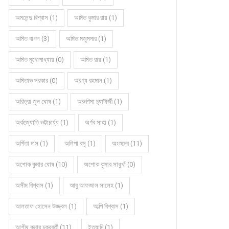
অমলেন্দু বিশ্বাস (1)
অমিত কুমার রায় (1)
অমিত বাগল (3)
অমিত মজুমদার (1)
অমিত মুখোপাধ্যায় (0)
অমিত রায় (1)
অমিতাভ সরকার (0)
অরণ্য রহমান (1)
অরিত্রা জুন ঘোষ (1)
অরুণিমা চ্যাটার্জী (1)
অর্কজ্যোতি ভট্টাচার্য্য (1)
অর্ণব সাহা (1)
অর্পিতা দাস (1)
অলিপা বসু (1)
অংশুদেব (11)
অশোক কুমার ঘোষ (10)
অশোক কুমার সাধুখাঁ (0)
অসীম বিশ্বাস (1)
আবু আফজাল সালেহ (1)
আলতাফ হোসেন উজ্জ্বল (1)
আল্পি বিশ্বাস (1)
আশীষ কুমার চক্রবর্তী (11)
ইত্যাদি (1)