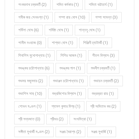
শংকরনাথ চক্রবর্তী (2)
শমিত কর্মকার (1)
শমিতা ভট্টাচার্য (1)
শমীক জয় সেনগুপ্ত (1)
শম্পা রায় বোস (10)
শম্পা সামন্ত (3)
শর্মিলা ঘোষ (6)
শর্মিষ্ঠা ঘোষ (1)
শান্তনু ঘোষ (1)
শামীম নওয়াজ (0)
শাশ্বত বোস (1)
শিঞ্জিনী চ্যাটার্জী (1)
শিবাশিস মুখোপাধ্যায় (1)
শিশির আজম (1)
শীতল বিশ্বাস (3)
শুভঙ্কর চট্টোপাধ্যায় (6)
শুভঙ্কর পাল (1)
শুভদীপ চক্রবর্তী (1)
শুভময় মজুমদার (2)
শুভাঞ্জন চট্টোপাধ্যায় (1)
শুভায়ন চক্রবর্তী (2)
শুভাশিস সাহু (10)
শুভ্রকিশোর বিশ্বাস (1)
শুভ্রব্রত রায় (1)
শোভন মণ্ডল (1)
শ্যামল কুমার মিশ্র (1)
শ্রী অমিতাভ কর (2)
শ্রী সদ্যজাত (0)
শ্রীধর (2)
সংঘমিত্রা (1)
সঙ্গীতা মুখার্জী মণ্ডল (2)
সঞ্জয় বৈরাগ্য (2)
সঞ্জয় মুখার্জি (1)