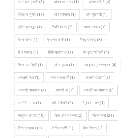
তপোব্রত মুখার্জী (3)
তাপস মহাপাত্র (1)
তাপস মাইতি (4)
তীর্থঙ্কর সুমিত (11)
তুলি ব্যানার্জি (1)
তুলি ব্যানার্জী (1)
তুহিন কুমার চন্দ (1)
ত্রিদিবেশ দে (2)
দয়াময় পোদ্দার (1)
দীপক রজক (1)
দীপঙ্কর বাগচী (1)
দীপঙ্কর বৈদ্য (8)
দীপা সরকার (1)
দীপ্তিপ্রকাশ দে (1)
দীপ্তেন্দু চ্যাটার্জী (4)
দীপ্র দাসচৌধুরী (1)
দুর্গাপদ মন্ডল (1)
দেবকুমার মুখোপাধ্যায় (4)
দেবজানী দাস (1)
দেবনাথ চক্রবর্তী (1)
দেবযানী ভট্টাচার্য (3)
দেবযানী সেনগুপ্ত (4)
দেবশ্রী দে (1)
দেবারতি গুহ সামন্ত (6)
দেবাশিস সাহা (1)
দেবী অধিকারী (2)
দ্বৈপায়ন নাগ (1)
নবকুমার মাইতি (10)
নিনা ঘোষ সমাদ্দার (2)
নিবিড় সাহা (21)
নিশা তালুকদার (2)
নিশীথ ষড়ংগী (1)
নীল দিগন্ত (1)