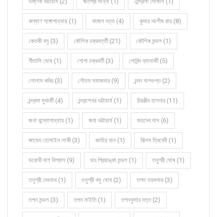
উষ্ণিক ভট্টাচার্য (2)
ঋতশ্রী মান্না (1)
ঐন্দ্রিলা ঘোষাল (1)
কল্যাণ গঙ্গোপাধ্যায় (1)
কাজল দত্ত (4)
কুমার আশীষ রায় (8)
কেতকী বসু (3)
কৌশিক চক্রবর্ত্তী (21)
কৌশিক মন্ডল (1)
গীতালি ঘোষ (1)
গোপা চক্রবর্তী (3)
গোবিন্দ ব্যানার্জী (5)
গোলাম কবির (3)
গৌতম সমাজদার (9)
চন্দন দাশগুপ্ত (2)
চন্দ্রমা মুখার্জী (4)
চন্দ্রশেখর ভট্টাচার্য (1)
চিরঞ্জীব হালদার (11)
জনা বন্দ্যোপাধ্যায় (1)
জবা ভট্টাচার্য (1)
জয়দেব দাস (6)
জায়েদ হোসাইন লাকী (3)
জাহির খান (1)
ঝিলম ত্রিবেদী (1)
ডরোথী দাশ বিশ্বাস (9)
ডাঃ প্রিয়াঙ্কা মন্ডল (1)
তনুশ্রী ঘোষ (1)
তনুশ্রী দেবনাথ (1)
তনুশ্রী বসু ঘোষ (2)
তপন তরফদার (3)
তপন মন্ডল (3)
তপন মাইতি (1)
তপনকুমার দত্ত (2)