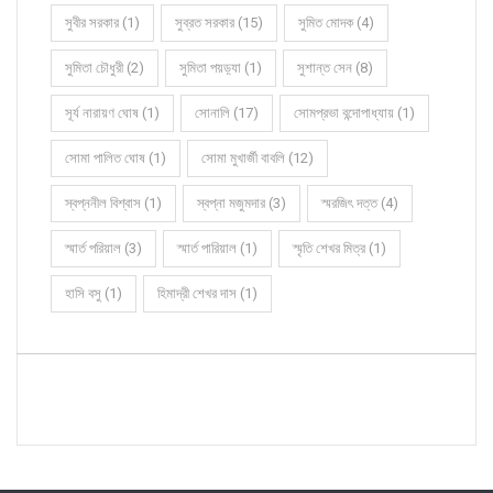
সুবীর সরকার (1)
সুব্রত সরকার (15)
সুমিত মোদক (4)
সুমিতা চৌধুরী (2)
সুমিতা পয়ড়্যা (1)
সুশান্ত সেন (8)
সূর্য নারায়ণ ঘোষ (1)
সোনালি (17)
সোমপ্রভা বন্দোপাধ্যায় (1)
সোমা পালিত ঘোষ (1)
সোমা মুখার্জী বাবলি (12)
স্বপ্ননীল বিশ্বাস (1)
স্বপ্না মজুমদার (3)
স্মরজিৎ দত্ত (4)
স্মার্ত পরিয়াল (3)
স্মার্ত পারিয়াল (1)
স্মৃতি শেখর মিত্র (1)
হাসি বসু (1)
হিমাদ্রী শেখর দাস (1)