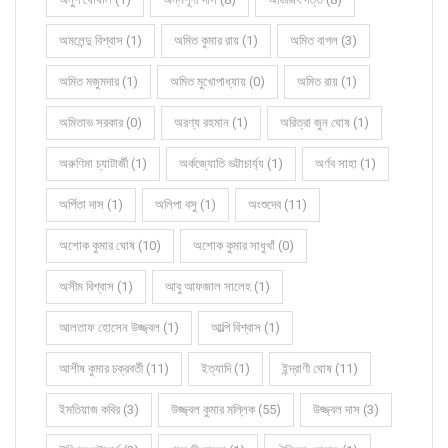
অমলেন্দু বিশ্বাস (1)
অমিত কুমার রায় (1)
অমিত বাগল (3)
অমিত মজুমদার (1)
অমিত মুখোপাধ্যায় (0)
অমিত রায় (1)
অমিতাভ সরকার (0)
অরণ্য রহমান (1)
অরিত্রা জুন ঘোষ (1)
অরুণিমা চ্যাটার্জী (1)
অর্কজ্যোতি ভট্টাচার্য্য (1)
অর্ণব সাহা (1)
অর্পিতা দাস (1)
অলিপা বসু (1)
অংশুদেব (11)
অশোক কুমার ঘোষ (10)
অশোক কুমার সাধুখাঁ (0)
অসীম বিশ্বাস (1)
আবু আফজাল সালেহ (1)
আলতাফ হোসেন উজ্জ্বল (1)
আল্পি বিশ্বাস (1)
আশীষ কুমার চক্রবর্তী (11)
ইত্যাদি (1)
ইন্দ্রাণী ঘোষ (11)
ইমতিয়াজ কবির (3)
উজ্জ্বল কুমার মল্লিক (55)
উজ্জ্বল দাস (3)