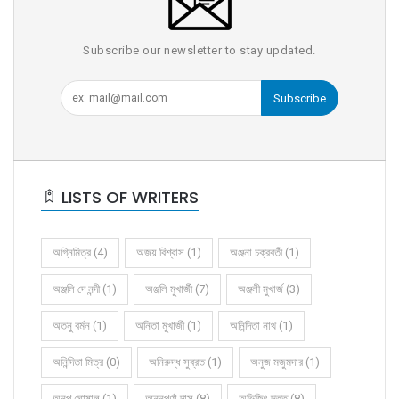
Subscribe our newsletter to stay updated.
Subscribe
LISTS OF WRITERS
অগ্নিমিত্র (4)
অজয় বিশ্বাস (1)
অঞ্জনা চক্রবর্তী (1)
অঞ্জলি দে নন্দী (1)
অঞ্জলি মুখার্জী (7)
অঞ্জলী মুখার্জ (3)
অতনু বর্মন (1)
অনিতা মুখার্জী (1)
অনিন্দিতা নাথ (1)
অনিন্দিতা মিত্র (0)
অনিরুদ্ধ সুব্রত (1)
অনুজ মজুমদার (1)
অনুপ ঘোষাল (1)
অন্নপূর্ণা দাস (8)
অভিজিৎ দত্ত (8)