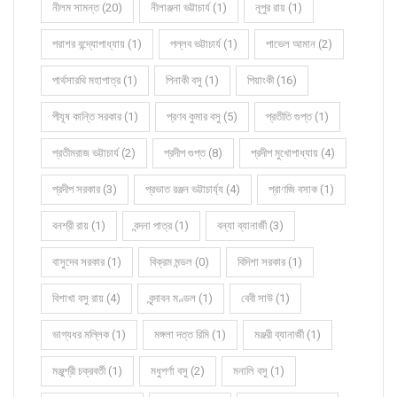
নীলম সামন্ত (20)
নীলাঞ্জনা ভট্টাচার্য (1)
নূপুর রায় (1)
পরাশর বন্দ্যোপাধ্যায় (1)
পল্লব ভট্টাচার্য (1)
পাভেল আমান (2)
পার্থসারথি মহাপাত্র (1)
পিনাকী বসু (1)
পিয়াংকী (16)
পীযূষ কান্তি সরকার (1)
প্রণব কুমার বসু (5)
প্রতীতি গুপ্ত (1)
প্রতীমরাজ ভট্টাচার্য (2)
প্রদীপ গুপ্ত (8)
প্রদীপ মুখোপাধ্যায় (4)
প্রদীপ সরকার (3)
প্রভাত রঞ্জন ভট্টাচার্য্য (4)
প্রাণজি বসাক (1)
বনশ্রী রায় (1)
বন্দনা পাত্র (1)
বন্যা ব্যানার্জী (3)
বাসুদেব সরকার (1)
বিক্রম মন্ডল (0)
বিদিশা সরকার (1)
বিশাখা বসু রায় (4)
বৃন্দাবন মণ্ডল (1)
বেবী সাউ (1)
ভাগ্যধর মল্লিক (1)
মঙ্গলা দত্ত রিমি (1)
মঞ্জরী ব্যানার্জী (1)
মঞ্জুশ্রী চক্রবর্তী (1)
মধুপর্ণা বসু (2)
মনালি বসু (1)