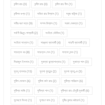
সন্দীপ রায় (3)
সন্দীপ রায় (0)
সন্দীপ রায় নীল (1)
সন্দীপন গুপ্ত (1)
সবিতা রায় বিশ্বাস (1)
সবুজ বাসিন্দা (1)
সমীর বরণ দত্ত (9)
সম্পদ বিশ্বাস (1)
সরমা দেবদত্ত (1)
সর্বাণী রিঙ্কু গোস্বামী (2)
সংহিতা ভৌমিক (1)
সংহিতা সান্যাল (1)
সান্ত্বনা ব্যানার্জী (4)
সায়নী ব্যানার্জী (1)
সায়ন্তন ধর (8)
সায়ন্তন সেন (1)
সাহানা নন্দন (1)
সিরাজুল ইসলাম (1)
সুকন্যা বন্দ্যোপাধ্যায় (1)
সুকান্ত পাল (3)
সুতনু হালদার (15)
সুতপা পুততুন্ড (2)
সুতপা পূততুণ্ড (3)
সুদীপ ঘোষাল (6)
সুদীপা বর্মণ রায় (2)
সুদীপ্ত পারিয়াল (6)
সুদীপ্ত মাজি (1)
সুদীপ্তা পাল (1)
সুদীপ্তা রায় চৌধুরী মুখার্জী (6)
সুদেষ্ণা সিনহা (1)
সুপায়ণ দাস (1)
সুবীর কুমার ভট্টাচার্য (1)