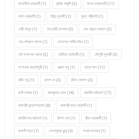
মনোনীতা চক্রবর্তী (1)
মন্দিরা গাঙ্গুলী (3)
মানস চক্রবর্ত্তী (11)
মালা চক্রবর্তী (1)
মিঠুন মুখার্জী (1)
মৃদুল শ্রীমানী (1)
মেরী খাতুন (1)
মৈত্রেয়ী হালদার (0)
মোঃ আব্দুল রহমান (2)
মোঃ মনিরুল আলম (1)
মোহাম্মদ শামীম মিয়া (1)
মৌ দাশগুপ্ত আদক (2)
মৌমিতা চ্যাটার্জী (1)
মৌসুমী মুখার্জী (3)
যশোধরা রায়চৌধুরী (1)
রঞ্জনা বসু (1)
রত্না দাস (11)
রবীন বসু (1)
রমেশ দে (4)
রহিত ঘোষাল (4)
রাখী সরদার (1)
রাজকুমার ঘোষ (18)
রাজদীপ ভট্টাচার্য (17)
রাজশ্রী বন্দ্যোপাধ্যায় (8)
রাজশ্রী রাহা চক্রবর্তী (1)
রামকিশোর ভট্টাচার্য (1)
রিম্পা নাথ (1)
রীতা চক্রবর্তী (1)
রূপালী দত্ত (1)
লোপামুদ্রা কুন্ডু (4)
শংকর হালদার (1)