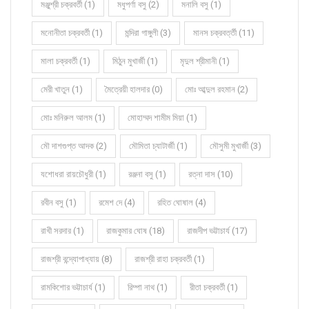
মঞ্জুশ্রী চক্রবর্তী (1)
মধুপর্ণা বসু (2)
মনালি বসু (1)
মনোনীতা চক্রবর্তী (1)
মন্দিরা গাঙ্গুলী (3)
মানস চক্রবর্ত্তী (11)
মালা চক্রবর্তী (1)
মিঠুন মুখার্জী (1)
মৃদুল শ্রীমানী (1)
মেরী খাতুন (1)
মৈত্রেয়ী হালদার (0)
মোঃ আব্দুল রহমান (2)
মোঃ মনিরুল আলম (1)
মোহাম্মদ শামীম মিয়া (1)
মৌ দাশগুপ্ত আদক (2)
মৌমিতা চ্যাটার্জী (1)
মৌসুমী মুখার্জী (3)
যশোধরা রায়চৌধুরী (1)
রঞ্জনা বসু (1)
রত্না দাস (10)
রবীন বসু (1)
রমেশ দে (4)
রহিত ঘোষাল (4)
রাখী সরদার (1)
রাজকুমার ঘোষ (18)
রাজদীপ ভট্টাচার্য (17)
রাজশ্রী বন্দ্যোপাধ্যায় (8)
রাজশ্রী রাহা চক্রবর্তী (1)
রামকিশোর ভট্টাচার্য (1)
রিম্পা নাথ (1)
রীতা চক্রবর্তী (1)