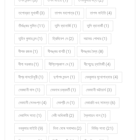
তপন মন্ডল (3)
তপন মাইতি (1)
তপনকুমার দত্ত (2)
তপোব্রত মুখার্জী (3)
তাপস মহাপাত্র (1)
তাপস মাইতি (4)
তীর্থঙ্কর সুমিত (11)
তুলি ব্যানার্জি (1)
তুলি ব্যানার্জী (1)
তুহিন কুমার চন্দ (1)
ত্রিদিবেশ দে (2)
দয়াময় পোদ্দার (1)
দীপক রজক (1)
দীপঙ্কর বাগচী (1)
দীপঙ্কর বৈদ্য (8)
দীপা সরকার (1)
দীপ্তিপ্রকাশ দে (1)
দীপ্তেন্দু চ্যাটার্জী (4)
দীপ্র দাসচৌধুরী (1)
দুর্গাপদ মন্ডল (1)
দেবকুমার মুখোপাধ্যায় (4)
দেবজানী দাস (1)
দেবনাথ চক্রবর্তী (1)
দেবযানী ভট্টাচার্য (3)
দেবযানী সেনগুপ্ত (4)
দেবশ্রী দে (1)
দেবারতি গুহ সামন্ত (6)
দেবাশিস সাহা (1)
দেবী অধিকারী (2)
দ্বৈপায়ন নাগ (1)
নবকুমার মাইতি (9)
নিনা ঘোষ সমাদ্দার (2)
নিবিড় সাহা (21)