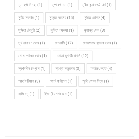
সুদেষ্ণা সিনহা (1)
সুপায়ণ দাস (1)
সুবীর কুমার ভট্টাচার্য (1)
সুবীর সরকার (1)
সুব্রত সরকার (15)
সুমিত মোদক (4)
সুমিতা চৌধুরী (2)
সুমিতা পয়ড়্যা (1)
সুশান্ত সেন (8)
সূর্য নারায়ণ ঘোষ (1)
সোনালি (17)
সোমপ্রভা বন্দোপাধ্যায় (1)
সোমা পালিত ঘোষ (1)
সোমা মুখার্জী বাবলি (12)
স্বপ্ননীল বিশ্বাস (1)
স্বপ্না মজুমদার (3)
স্মরজিৎ দত্ত (4)
স্মার্ত পরিয়াল (3)
স্মার্ত পারিয়াল (1)
স্মৃতি শেখর মিত্র (1)
হাসি বসু (1)
হিমাদ্রী শেখর দাস (1)