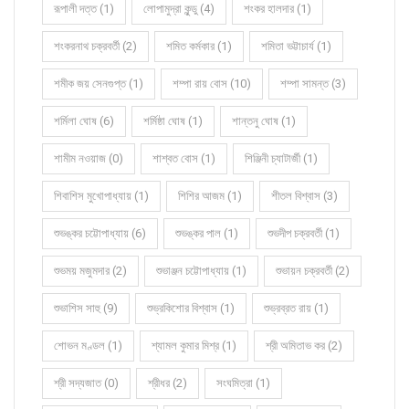
রূপালী দত্ত (1)
লোপামুদ্রা কুন্ডু (4)
শংকর হালদার (1)
শংকরনাথ চক্রবর্তী (2)
শমিত কর্মকার (1)
শমিতা ভট্টাচার্য (1)
শমীক জয় সেনগুপ্ত (1)
শম্পা রায় বোস (10)
শম্পা সামন্ত (3)
শর্মিলা ঘোষ (6)
শর্মিষ্ঠা ঘোষ (1)
শান্তনু ঘোষ (1)
শামীম নওয়াজ (0)
শাশ্বত বোস (1)
শিঞ্জিনী চ্যাটার্জী (1)
শিবাশিস মুখোপাধ্যায় (1)
শিশির আজম (1)
শীতল বিশ্বাস (3)
শুভঙ্কর চট্টোপাধ্যায় (6)
শুভঙ্কর পাল (1)
শুভদীপ চক্রবর্তী (1)
শুভময় মজুমদার (2)
শুভাঞ্জন চট্টোপাধ্যায় (1)
শুভায়ন চক্রবর্তী (2)
শুভাশিস সাহু (9)
শুভ্রকিশোর বিশ্বাস (1)
শুভ্রব্রত রায় (1)
শোভন মণ্ডল (1)
শ্যামল কুমার মিশ্র (1)
শ্রী অমিতাভ কর (2)
শ্রী সদ্যজাত (0)
শ্রীধর (2)
সংঘমিত্রা (1)