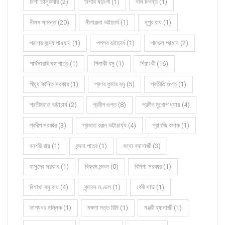
নিশা তালুকদার (2)
নিশীথ ষড়ংগী (1)
নীল দিগন্ত (1)
নীলম সামন্ত (20)
নীলাঞ্জনা ভট্টাচার্য (1)
নূপুর রায় (1)
পরাশর বন্দ্যোপাধ্যায় (1)
পল্লব ভট্টাচার্য (1)
পাভেল আমান (2)
পার্থসারথি মহাপাত্র (1)
পিনাকী বসু (1)
পিয়াংকী (16)
পীযূষ কান্তি সরকার (1)
প্রণব কুমার বসু (5)
প্রতীতি গুপ্ত (1)
প্রতীমরাজ ভট্টাচার্য (2)
প্রদীপ গুপ্ত (8)
প্রদীপ মুখোপাধ্যায় (4)
প্রদীপ সরকার (3)
প্রভাত রঞ্জন ভট্টাচার্য্য (4)
প্রাণজি বসাক (1)
বনশ্রী রায় (1)
বন্দনা পাত্র (1)
বন্যা ব্যানার্জী (3)
বাসুদেব সরকার (1)
বিক্রম মন্ডল (0)
বিদিশা সরকার (1)
বিশাখা বসু রায় (4)
বৃন্দাবন মণ্ডল (1)
বেবী সাউ (1)
ভাগ্যধর মল্লিক (1)
মঙ্গলা দত্ত রিমি (1)
মঞ্জরী ব্যানার্জী (1)