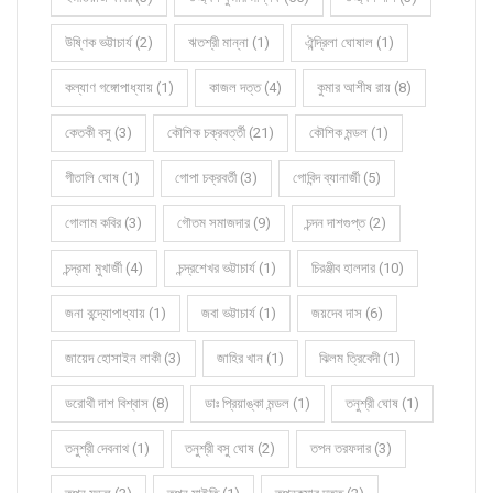
উষ্ণিক ভট্টাচার্য (2)
ঋতশ্রী মান্না (1)
ঐন্দ্রিলা ঘোষাল (1)
কল্যাণ গঙ্গোপাধ্যায় (1)
কাজল দত্ত (4)
কুমার আশীষ রায় (8)
কেতকী বসু (3)
কৌশিক চক্রবর্ত্তী (21)
কৌশিক মন্ডল (1)
গীতালি ঘোষ (1)
গোপা চক্রবর্তী (3)
গোবিন্দ ব্যানার্জী (5)
গোলাম কবির (3)
গৌতম সমাজদার (9)
চন্দন দাশগুপ্ত (2)
চন্দ্রমা মুখার্জী (4)
চন্দ্রশেখর ভট্টাচার্য (1)
চিরঞ্জীব হালদার (10)
জনা বন্দ্যোপাধ্যায় (1)
জবা ভট্টাচার্য (1)
জয়দেব দাস (6)
জায়েদ হোসাইন লাকী (3)
জাহির খান (1)
ঝিলম ত্রিবেদী (1)
ডরোথী দাশ বিশ্বাস (8)
ডাঃ প্রিয়াঙ্কা মন্ডল (1)
তনুশ্রী ঘোষ (1)
তনুশ্রী দেবনাথ (1)
তনুশ্রী বসু ঘোষ (2)
তপন তরফদার (3)