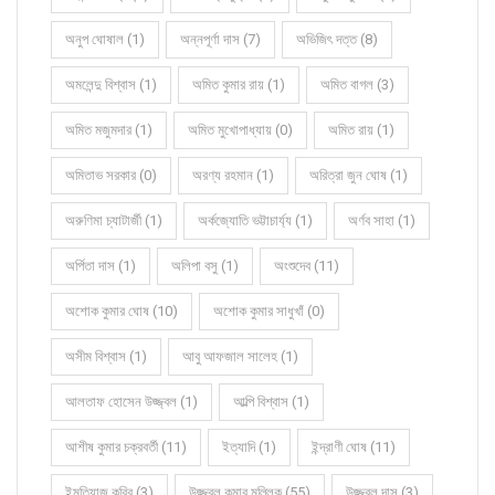
অনুপ ঘোষাল (1)
অন্নপূর্ণা দাস (7)
অভিজিৎ দত্ত (8)
অমলেন্দু বিশ্বাস (1)
অমিত কুমার রায় (1)
অমিত বাগল (3)
অমিত মজুমদার (1)
অমিত মুখোপাধ্যায় (0)
অমিত রায় (1)
অমিতাভ সরকার (0)
অরণ্য রহমান (1)
অরিত্রা জুন ঘোষ (1)
অরুণিমা চ্যাটার্জী (1)
অর্কজ্যোতি ভট্টাচার্য্য (1)
অর্ণব সাহা (1)
অর্পিতা দাস (1)
অলিপা বসু (1)
অংশুদেব (11)
অশোক কুমার ঘোষ (10)
অশোক কুমার সাধুখাঁ (0)
অসীম বিশ্বাস (1)
আবু আফজাল সালেহ (1)
আলতাফ হোসেন উজ্জ্বল (1)
আল্পি বিশ্বাস (1)
আশীষ কুমার চক্রবর্তী (11)
ইত্যাদি (1)
ইন্দ্রাণী ঘোষ (11)
ইমতিয়াজ কবির (3)
উজ্জ্বল কুমার মল্লিক (55)
উজ্জ্বল দাস (3)