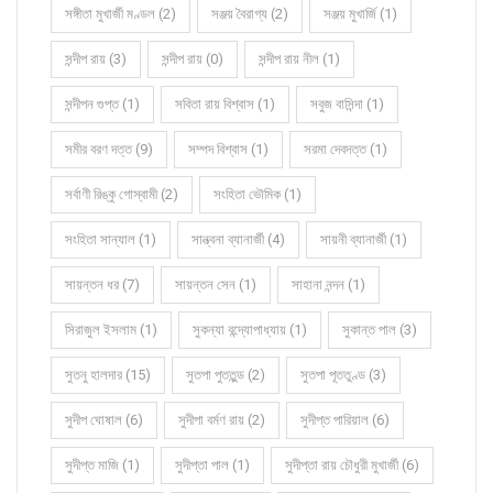
সঙ্গীতা মুখার্জী মণ্ডল (2)
সঞ্জয় বৈরাগ্য (2)
সঞ্জয় মুখার্জি (1)
সন্দীপ রায় (3)
সন্দীপ রায় (0)
সন্দীপ রায় নীল (1)
সন্দীপন গুপ্ত (1)
সবিতা রায় বিশ্বাস (1)
সবুজ বাসিন্দা (1)
সমীর বরণ দত্ত (9)
সম্পদ বিশ্বাস (1)
সরমা দেবদত্ত (1)
সর্বাণী রিঙ্কু গোস্বামী (2)
সংহিতা ভৌমিক (1)
সংহিতা সান্যাল (1)
সান্ত্বনা ব্যানার্জী (4)
সায়নী ব্যানার্জী (1)
সায়ন্তন ধর (7)
সায়ন্তন সেন (1)
সাহানা নন্দন (1)
সিরাজুল ইসলাম (1)
সুকন্যা বন্দ্যোপাধ্যায় (1)
সুকান্ত পাল (3)
সুতনু হালদার (15)
সুতপা পুততুন্ড (2)
সুতপা পূততুণ্ড (3)
সুদীপ ঘোষাল (6)
সুদীপা বর্মণ রায় (2)
সুদীপ্ত পারিয়াল (6)
সুদীপ্ত মাজি (1)
সুদীপ্তা পাল (1)
সুদীপ্তা রায় চৌধুরী মুখার্জী (6)