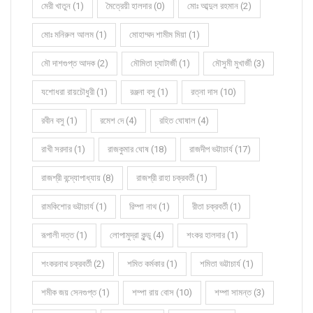
মেরী খাতুন (1)
মৈত্রেয়ী হালদার (0)
মোঃ আব্দুল রহমান (2)
মোঃ মনিরুল আলম (1)
মোহাম্মদ শামীম মিয়া (1)
মৌ দাশগুপ্ত আদক (2)
মৌমিতা চ্যাটার্জী (1)
মৌসুমী মুখার্জী (3)
যশোধরা রায়চৌধুরী (1)
রঞ্জনা বসু (1)
রত্না দাস (10)
রবীন বসু (1)
রমেশ দে (4)
রহিত ঘোষাল (4)
রাখী সরদার (1)
রাজকুমার ঘোষ (18)
রাজদীপ ভট্টাচার্য (17)
রাজশ্রী বন্দ্যোপাধ্যায় (8)
রাজশ্রী রাহা চক্রবর্তী (1)
রামকিশোর ভট্টাচার্য (1)
রিম্পা নাথ (1)
রীতা চক্রবর্তী (1)
রূপালী দত্ত (1)
লোপামুদ্রা কুন্ডু (4)
শংকর হালদার (1)
শংকরনাথ চক্রবর্তী (2)
শমিত কর্মকার (1)
শমিতা ভট্টাচার্য (1)
শমীক জয় সেনগুপ্ত (1)
শম্পা রায় বোস (10)
শম্পা সামন্ত (3)