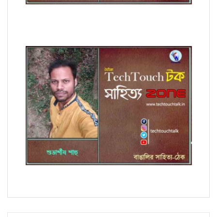
কবিতায় চিরঞ্জীব হালদার
কবিতায় শুভাশিস সাহু