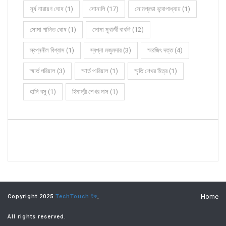
সূর্য নারায়ণ ঘোষ (1)
সোনালি (17)
সোমপ্রভা বন্দোপাধ্যায় (1)
সোমা পালিত ঘোষ (1)
সোমা মুখার্জী বাবলি (12)
স্বপ্ননীল বিশ্বাস (1)
স্বপ্না মজুমদার (3)
স্মরজিৎ দত্ত (4)
স্মার্ত পরিয়াল (3)
স্মার্ত পারিয়াল (1)
স্মৃতি শেখর মিত্র (1)
হাসি বসু (1)
হিমাদ্রী শেখর দাস (1)
Home
Copyright 2025
TechTouch টক
,
All rights reserved.