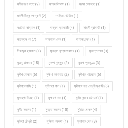
সমীর বরণ দত্ত (9)
সম্পদ বিশ্বাস (1)
সরমা দেবদত্ত (1)
সর্বাণী রিঙ্কু গোস্বামী (2)
সংহিতা ভৌমিক (1)
সংহিতা সান্যাল (1)
সান্ত্বনা ব্যানার্জী (4)
সায়নী ব্যানার্জী (1)
সায়ন্তন ধর (7)
সায়ন্তন সেন (1)
সাহানা নন্দন (1)
সিরাজুল ইসলাম (1)
সুকন্যা বন্দ্যোপাধ্যায় (1)
সুকান্ত পাল (3)
সুতনু হালদার (15)
সুতপা পুততুন্ড (2)
সুতপা পূততুণ্ড (3)
সুদীপ ঘোষাল (6)
সুদীপা বর্মণ রায় (2)
সুদীপ্ত পারিয়াল (6)
সুদীপ্ত মাজি (1)
সুদীপ্তা পাল (1)
সুদীপ্তা রায় চৌধুরী মুখার্জী (6)
সুদেষ্ণা সিনহা (1)
সুপায়ণ দাস (1)
সুবীর কুমার ভট্টাচার্য (1)
সুবীর সরকার (1)
সুব্রত সরকার (15)
সুমিত মোদক (4)
সুমিতা চৌধুরী (2)
সুমিতা পয়ড়্যা (1)
সুশান্ত সেন (8)