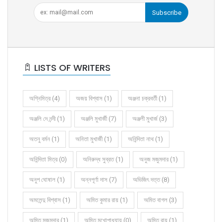
Subscribe
LISTS OF WRITERS
অগ্নিমিত্র (4)
অজয় বিশ্বাস (1)
অঞ্জনা চক্রবর্তী (1)
অঞ্জলি দে নন্দী (1)
অঞ্জলি মুখার্জী (7)
অঞ্জলী মুখার্জ (3)
অতনু বর্মন (1)
অনিতা মুখার্জী (1)
অনিন্দিতা নাথ (1)
অনিন্দিতা মিত্র (0)
অনিরুদ্ধ সুব্রত (1)
অনুজ মজুমদার (1)
অনুপ ঘোষাল (1)
অন্নপূর্ণা দাস (7)
অভিজিৎ দত্ত (8)
অমলেন্দু বিশ্বাস (1)
অমিত কুমার রায় (1)
অমিত বাগল (3)
অমিত মজুমদার (1)
অমিত মুখোপাধ্যায় (0)
অমিত রায় (1)