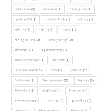
অমিতাভ সরকার (0)
অরণ্য রহমান (1)
অরিত্রা জুন ঘোষ (1)
অরুণিমা চ্যাটার্জী (1)
অর্কজ্যোতি ভট্টাচার্য্য (1)
অর্ণব সাহা (1)
অর্পিতা দাস (1)
অলিপা বসু (1)
অংশুদেব (11)
অশোক কুমার ঘোষ (10)
অশোক কুমার সাধুখাঁ (0)
অসীম বিশ্বাস (1)
আবু আফজাল সালেহ (1)
আলতাফ হোসেন উজ্জ্বল (1)
আল্পি বিশ্বাস (1)
আশীষ কুমার চক্রবর্তী (11)
ইত্যাদি (1)
ইন্দ্রাণী ঘোষ (11)
ইমতিয়াজ কবির (3)
উজ্জ্বল কুমার মল্লিক (55)
উজ্জ্বল দাস (3)
উষ্ণিক ভট্টাচার্য (2)
ঋতশ্রী মান্না (1)
ঐন্দ্রিলা ঘোষাল (1)
কল্যাণ গঙ্গোপাধ্যায় (1)
কাজল দত্ত (4)
কুমার আশীষ রায় (8)
কেতকী বসু (3)
কৌশিক চক্রবর্ত্তী (21)
কৌশিক মন্ডল (1)