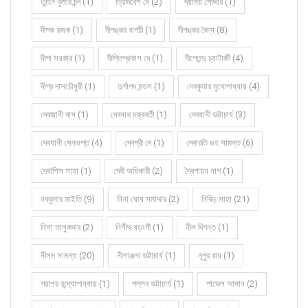
তুহিন কুমার চন্দ (1)
ত্রিদিবেশ দে (2)
দয়াময় পোদ্দার (1)
দীপক রজক (1)
দীপঙ্কর বাগচী (1)
দীপঙ্কর বৈদ্য (8)
দীপা সরকার (1)
দীপ্তিপ্রকাশ দে (1)
দীপ্তেন্দু চ্যাটার্জী (4)
দীপ্র দাসচৌধুরী (1)
দুর্গাপদ মন্ডল (1)
দেবকুমার মুখোপাধ্যায় (4)
দেবজানী দাস (1)
দেবনাথ চক্রবর্তী (1)
দেবযানী ভট্টাচার্য (3)
দেবযানী সেনগুপ্ত (4)
দেবশ্রী দে (1)
দেবারতি গুহ সামন্ত (6)
দেবাশিস সাহা (1)
দেবী অধিকারী (2)
দ্বৈপায়ন নাগ (1)
নবকুমার মাইতি (9)
নিনা ঘোষ সমাদ্দার (2)
নিবিড় সাহা (21)
নিশা তালুকদার (2)
নিশীথ ষড়ংগী (1)
নীল দিগন্ত (1)
নীলম সামন্ত (20)
নীলাঞ্জনা ভট্টাচার্য (1)
নূপুর রায় (1)
পরাশর বন্দ্যোপাধ্যায় (1)
পল্লব ভট্টাচার্য (1)
পাভেল আমান (2)