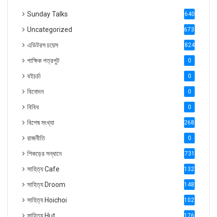
Sunday Talks
640
Uncategorized
6738
এডিটরস চয়েস
824
পাক্ষিক পত্রপুট
0
বইচর্চা
0
বিনোদন
0
বিবিধ
0
বিশেষ সংখ্যা
2686
রাজনীতি
0
শিকড়ের সন্ধানে
731
সাহিত্য Cafe
1321
সাহিত্য Droom
1488
সাহিত্য Hoichoi
1027
সাহিত্য Hut
1769