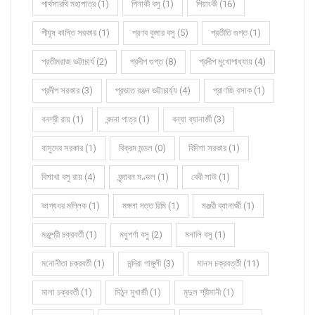
পার্থসারথি মহাপাত্র (1)
পিনাকী বসু (1)
পিয়াংকী (16)
পীযূষ কান্তি সরকার (1)
প্রণব কুমার বসু (5)
প্রতীতি গুপ্ত (1)
প্রতীমরাজ ভট্টাচার্য (2)
প্রদীপ গুপ্ত (8)
প্রদীপ মুখোপাধ্যায় (4)
প্রদীপ সরকার (3)
প্রভাত রঞ্জন ভট্টাচার্য্য (4)
প্রাণজি বসাক (1)
বনশ্রী রায় (1)
বন্দনা পাত্র (1)
বন্যা ব্যানার্জী (3)
বাসুদেব সরকার (1)
বিক্রম মন্ডল (0)
বিদিশা সরকার (1)
বিশাখা বসু রায় (4)
বৃন্দাবন মণ্ডল (1)
বেবী সাউ (1)
ভাগ্যধর মল্লিক (1)
মঙ্গলা দত্ত রিমি (1)
মঞ্জরী ব্যানার্জী (1)
মঞ্জুশ্রী চক্রবর্তী (1)
মধুপর্ণা বসু (2)
মনালি বসু (1)
মনোনীতা চক্রবর্তী (1)
মন্দিরা গাঙ্গুলী (3)
মানস চক্রবর্ত্তী (11)
মালা চক্রবর্তী (1)
মিঠুন মুখার্জী (1)
মৃদুল শ্রীমানী (1)