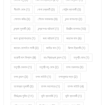
গীতালি ঘোষ (1)
গোপা চক্রবর্তী (3)
গোবিন্দ ব্যানার্জী (5)
গোলাম কবির (3)
গৌতম সমাজদার (9)
চন্দন দাশগুপ্ত (2)
চন্দ্রমা মুখার্জী (4)
চন্দ্রশেখর ভট্টাচার্য (1)
চিরঞ্জীব হালদার (10)
জনা বন্দ্যোপাধ্যায় (1)
জবা ভট্টাচার্য (1)
জয়দেব দাস (6)
জায়েদ হোসাইন লাকী (3)
জাহির খান (1)
ঝিলম ত্রিবেদী (1)
ডরোথী দাশ বিশ্বাস (8)
ডাঃ প্রিয়াঙ্কা মন্ডল (1)
তনুশ্রী ঘোষ (1)
তনুশ্রী দেবনাথ (1)
তনুশ্রী বসু ঘোষ (2)
তপন তরফদার (3)
তপন মন্ডল (3)
তপন মাইতি (1)
তপনকুমার দত্ত (2)
তপোব্রত মুখার্জী (3)
তাপস মহাপাত্র (1)
তাপস মাইতি (4)
তীর্থঙ্কর সুমিত (11)
তুলি ব্যানার্জি (1)
তুলি ব্যানার্জী (1)