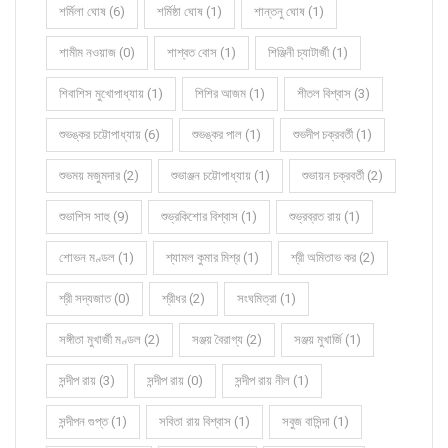
শর্মিলা ঘোষ (6)
শর্মিষ্ঠা ঘোষ (1)
শান্তনু ঘোষ (1)
শামীম নওয়াজ (0)
শাশ্বত বোস (1)
শিঞ্জিনী চ্যাটার্জী (1)
শিবাশিস মুখোপাধ্যায় (1)
শিশির আজম (1)
শীতল বিশ্বাস (3)
শুভঙ্কর চট্টোপাধ্যায় (6)
শুভঙ্কর পাল (1)
শুভদীপ চক্রবর্তী (1)
শুভময় মজুমদার (2)
শুভাঞ্জন চট্টোপাধ্যায় (1)
শুভায়ন চক্রবর্তী (2)
শুভাশিস সাহু (9)
শুভ্রকিশোর বিশ্বাস (1)
শুভ্রব্রত রায় (1)
শোভন মণ্ডল (1)
শ্যামল কুমার মিশ্র (1)
শ্রী অমিতাভ কর (2)
শ্রী সদ্যজাত (0)
শ্রীধর (2)
সংঘমিত্রা (1)
সঙ্গীতা মুখার্জী মণ্ডল (2)
সঞ্জয় বৈরাগ্য (2)
সঞ্জয় মুখার্জি (1)
সন্দীপ রায় (3)
সন্দীপ রায় (0)
সন্দীপ রায় নীল (1)
সন্দীপন গুপ্ত (1)
সবিতা রায় বিশ্বাস (1)
সবুজ বাসিন্দা (1)