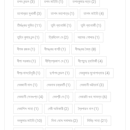
তপন মন্ডল (3)
তপন মাইতি (1)
তপনকুমার দত্ত (2)
তপোব্রত মুখার্জী (3)
তাপস মহাপাত্র (1)
তাপস মাইতি (4)
তীর্থঙ্কর সুমিত (11)
তুলি ব্যানার্জি (1)
তুলি ব্যানার্জী (1)
তুহিন কুমার চন্দ (1)
ত্রিদিবেশ দে (2)
দয়াময় পোদ্দার (1)
দীপক রজক (1)
দীপঙ্কর বাগচী (1)
দীপঙ্কর বৈদ্য (8)
দীপা সরকার (1)
দীপ্তিপ্রকাশ দে (1)
দীপ্তেন্দু চ্যাটার্জী (4)
দীপ্র দাসচৌধুরী (1)
দুর্গাপদ মন্ডল (1)
দেবকুমার মুখোপাধ্যায় (4)
দেবজানী দাস (1)
দেবনাথ চক্রবর্তী (1)
দেবযানী ভট্টাচার্য (3)
দেবযানী সেনগুপ্ত (4)
দেবশ্রী দে (1)
দেবারতি গুহ সামন্ত (6)
দেবাশিস সাহা (1)
দেবী অধিকারী (2)
দ্বৈপায়ন নাগ (1)
নবকুমার মাইতি (10)
নিনা ঘোষ সমাদ্দার (2)
নিবিড় সাহা (21)