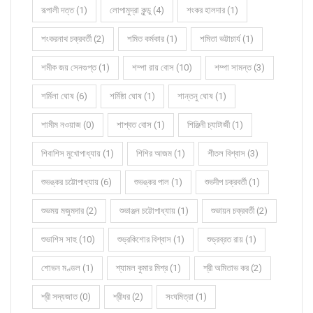
রূপালী দত্ত (1)
লোপামুদ্রা কুন্ডু (4)
শংকর হালদার (1)
শংকরনাথ চক্রবর্তী (2)
শমিত কর্মকার (1)
শমিতা ভট্টাচার্য (1)
শমীক জয় সেনগুপ্ত (1)
শম্পা রায় বোস (10)
শম্পা সামন্ত (3)
শর্মিলা ঘোষ (6)
শর্মিষ্ঠা ঘোষ (1)
শান্তনু ঘোষ (1)
শামীম নওয়াজ (0)
শাশ্বত বোস (1)
শিঞ্জিনী চ্যাটার্জী (1)
শিবাশিস মুখোপাধ্যায় (1)
শিশির আজম (1)
শীতল বিশ্বাস (3)
শুভঙ্কর চট্টোপাধ্যায় (6)
শুভঙ্কর পাল (1)
শুভদীপ চক্রবর্তী (1)
শুভময় মজুমদার (2)
শুভাঞ্জন চট্টোপাধ্যায় (1)
শুভায়ন চক্রবর্তী (2)
শুভাশিস সাহু (10)
শুভ্রকিশোর বিশ্বাস (1)
শুভ্রব্রত রায় (1)
শোভন মণ্ডল (1)
শ্যামল কুমার মিশ্র (1)
শ্রী অমিতাভ কর (2)
শ্রী সদ্যজাত (0)
শ্রীধর (2)
সংঘমিত্রা (1)