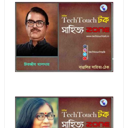
কবিতায় চিরঞ্জীব হালদার