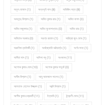
অনুপ ঘোষাল (1)
অন্নপূর্ণা দাস (8)
অভিজিৎ দত্ত (8)
অমলেন্দু বিশ্বাস (1)
অমিত কুমার রায় (1)
অমিত বাগল (3)
অমিত মজুমদার (1)
অমিত মুখোপাধ্যায় (0)
অমিত রায় (1)
অমিতাভ সরকার (0)
অরণ্য রহমান (1)
অরিত্রা জুন ঘোষ (1)
অরুণিমা চ্যাটার্জী (1)
অর্কজ্যোতি ভট্টাচার্য্য (1)
অর্ণব সাহা (1)
অর্পিতা দাস (1)
অলিপা বসু (1)
অংশুদেব (11)
অশোক কুমার ঘোষ (10)
অশোক কুমার সাধুখাঁ (0)
অসীম বিশ্বাস (1)
আবু আফজাল সালেহ (1)
আলতাফ হোসেন উজ্জ্বল (1)
আল্পি বিশ্বাস (1)
আশীষ কুমার চক্রবর্তী (11)
ইত্যাদি (1)
ইন্দ্রাণী ঘোষ (11)