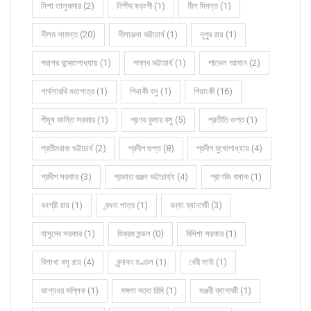
নিশা তালুকদার (2)
নিশীথ ষড়ংগী (1)
নীল দিগন্ত (1)
নীলম সামন্ত (20)
নীলাঞ্জনা ভট্টাচার্য (1)
নূপুর রায় (1)
পরাশর বন্দ্যোপাধ্যায় (1)
পল্লব ভট্টাচার্য (1)
পাভেল আমান (2)
পার্থসারথি মহাপাত্র (1)
পিনাকী বসু (1)
পিয়াংকী (16)
পীযূষ কান্তি সরকার (1)
প্রণব কুমার বসু (5)
প্রতীতি গুপ্ত (1)
প্রতীমরাজ ভট্টাচার্য (2)
প্রদীপ গুপ্ত (8)
প্রদীপ মুখোপাধ্যায় (4)
প্রদীপ সরকার (3)
প্রভাত রঞ্জন ভট্টাচার্য্য (4)
প্রাণজি বসাক (1)
বনশ্রী রায় (1)
বন্দনা পাত্র (1)
বন্যা ব্যানার্জী (3)
বাসুদেব সরকার (1)
বিক্রম মন্ডল (0)
বিদিশা সরকার (1)
বিশাখা বসু রায় (4)
বৃন্দাবন মণ্ডল (1)
বেবী সাউ (1)
ভাগ্যধর মল্লিক (1)
মঙ্গলা দত্ত রিমি (1)
মঞ্জরী ব্যানার্জী (1)