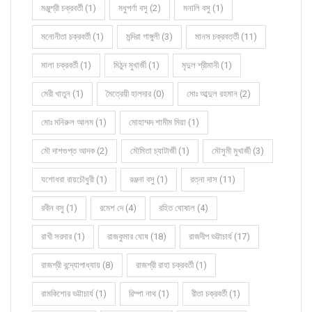
মঞ্জুশ্রী চক্রবর্তী (1)
মধুপর্ণা বসু (2)
মনালি বসু (1)
মনোনীতা চক্রবর্তী (1)
মন্দিরা গাঙ্গুলী (3)
মানস চক্রবর্ত্তী (11)
মালা চক্রবর্তী (1)
মিঠুন মুখার্জী (1)
মৃদুল শ্রীমানী (1)
মেরী খাতুন (1)
মৈত্রেয়ী হালদার (0)
মোঃ আব্দুল রহমান (2)
মোঃ মনিরুল আলম (1)
মোহাম্মদ শামীম মিয়া (1)
মৌ দাশগুপ্ত আদক (2)
মৌমিতা চ্যাটার্জী (1)
মৌসুমী মুখার্জী (3)
যশোধরা রায়চৌধুরী (1)
রঞ্জনা বসু (1)
রত্না দাস (11)
রবীন বসু (1)
রমেশ দে (4)
রহিত ঘোষাল (4)
রাখী সরদার (1)
রাজকুমার ঘোষ (18)
রাজদীপ ভট্টাচার্য (17)
রাজশ্রী বন্দ্যোপাধ্যায় (8)
রাজশ্রী রাহা চক্রবর্তী (1)
রামকিশোর ভট্টাচার্য (1)
রিম্পা নাথ (1)
রীতা চক্রবর্তী (1)