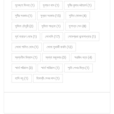
সুদেষ্ণা সিনহা (1)
সুপায়ণ দাস (1)
সুবীর কুমার ভট্টাচার্য (1)
সুবীর সরকার (1)
সুব্রত সরকার (15)
সুমিত মোদক (4)
সুমিতা চৌধুরী (2)
সুমিতা পয়ড়্যা (1)
সুশান্ত সেন (8)
সূর্য নারায়ণ ঘোষ (1)
সোনালি (17)
সোমপ্রভা বন্দোপাধ্যায় (1)
সোমা পালিত ঘোষ (1)
সোমা মুখার্জী বাবলি (12)
স্বপ্ননীল বিশ্বাস (1)
স্বপ্না মজুমদার (3)
স্মরজিৎ দত্ত (4)
স্মার্ত পরিয়াল (3)
স্মার্ত পারিয়াল (1)
স্মৃতি শেখর মিত্র (1)
হাসি বসু (1)
হিমাদ্রী শেখর দাস (1)