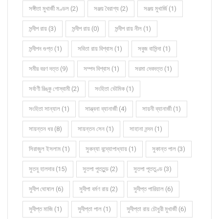
সঙ্গীতা মুখার্জী মণ্ডল (2)
সঞ্জয় বৈরাগ্য (2)
সঞ্জয় মুখার্জি (1)
সন্দীপ রায় (3)
সন্দীপ রায় (0)
সন্দীপ রায় নীল (1)
সন্দীপন গুপ্ত (1)
সবিতা রায় বিশ্বাস (1)
সবুজ বাসিন্দা (1)
সমীর বরণ দত্ত (9)
সম্পদ বিশ্বাস (1)
সরমা দেবদত্ত (1)
সর্বাণী রিঙ্কু গোস্বামী (2)
সংহিতা ভৌমিক (1)
সংহিতা সান্যাল (1)
সান্ত্বনা ব্যানার্জী (4)
সায়নী ব্যানার্জী (1)
সায়ন্তন ধর (8)
সায়ন্তন সেন (1)
সাহানা নন্দন (1)
সিরাজুল ইসলাম (1)
সুকন্যা বন্দ্যোপাধ্যায় (1)
সুকান্ত পাল (3)
সুতনু হালদার (15)
সুতপা পুততুন্ড (2)
সুতপা পূততুণ্ড (3)
সুদীপ ঘোষাল (6)
সুদীপা বর্মণ রায় (2)
সুদীপ্ত পারিয়াল (6)
সুদীপ্ত মাজি (1)
সুদীপ্তা পাল (1)
সুদীপ্তা রায় চৌধুরী মুখার্জী (6)