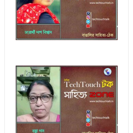
কবিতায় ডরোথী দাশ বিশ্বাস