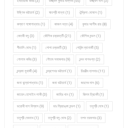
ইমতিয়াজ কবির (3)
উজ্জ্বল কুমার মল্লিক (55)
উজ্জ্বল দাস (3)
উষ্ণিক ভট্টাচার্য (2)
ঋতশ্রী মান্না (1)
ঐন্দ্রিলা ঘোষাল (1)
কল্যাণ গঙ্গোপাধ্যায় (1)
কাজল দত্ত (4)
কুমার আশীষ রায় (8)
কেতকী বসু (3)
কৌশিক চক্রবর্ত্তী (21)
কৌশিক মন্ডল (1)
গীতালি ঘোষ (1)
গোপা চক্রবর্তী (3)
গোবিন্দ ব্যানার্জী (5)
গোলাম কবির (3)
গৌতম সমাজদার (9)
চন্দন দাশগুপ্ত (2)
চন্দ্রমা মুখার্জী (4)
চন্দ্রশেখর ভট্টাচার্য (1)
চিরঞ্জীব হালদার (11)
জনা বন্দ্যোপাধ্যায় (1)
জবা ভট্টাচার্য (1)
জয়দেব দাস (6)
জায়েদ হোসাইন লাকী (3)
জাহির খান (1)
ঝিলম ত্রিবেদী (1)
ডরোথী দাশ বিশ্বাস (9)
ডাঃ প্রিয়াঙ্কা মন্ডল (1)
তনুশ্রী ঘোষ (1)
তনুশ্রী দেবনাথ (1)
তনুশ্রী বসু ঘোষ (2)
তপন তরফদার (3)