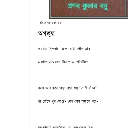
কবিতায় প্রণব কুমার বসু
অগত্যা
জয়রাম সিকদার- ছিল মোটা গোঁফ তার
একদিন মাঝরাতে টান পড়ে গোঁফটাতে-
চোখ কান করে খাড়া বলে শুধু ''দেখি দাঁড়া''
পা ছোঁড়ে খুব জোরে- যেন চোর ফ্যালে ধরে-
হ্যাজাকটা জ্বলছিল- কে যেন ফেলে দিল