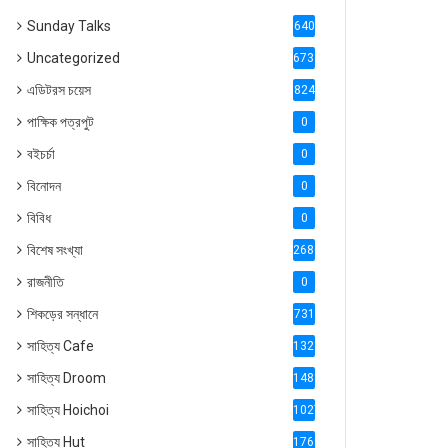
Sunday Talks
640
Uncategorized
6738
এডিটরস চয়েস
824
পাক্ষিক পত্রপুট
0
বইচর্চা
0
বিনোদন
0
বিবিধ
0
বিশেষ সংখ্যা
2686
রাজনীতি
0
শিকড়ের সন্ধানে
731
সাহিত্য Cafe
1321
সাহিত্য Droom
1488
সাহিত্য Hoichoi
1027
সাহিত্য Hut
1769