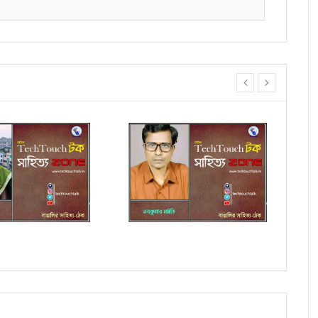
prev
next
ায় চিরঞ্জীব হালদার
কবিতায় শুভাশিস সাহু