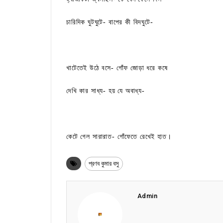
চারিদিক ঘুটঘুটে- বাপের কী বিদঘুটে-
খাটেতেই উঠে বসে- গোঁফ জোড়া ধরে কষে
দেখি কার সাধ্য- হয় যে অবাধ্য-
কেটে গেল সারারাত- গোঁফেতে রেখেই হাত।
প্রণব কুমার বসু
Admin