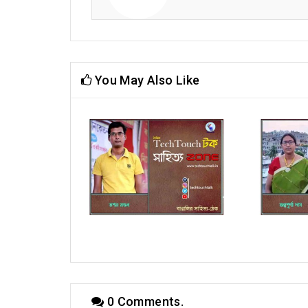
You May Also Like
 মাইতি
কবিতায় সংঘমিত্রা ভট্টাচার্য
কবিত
0 Comments.