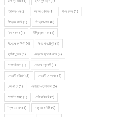
তুলি ব্যানার্জী (1)
তুহিন কুমার চন্দ (1)
ত্রিদিবেশ দে (2)
দয়াময় পোদ্দার (1)
দীপক রজক (1)
দীপঙ্কর বাগচী (1)
দীপঙ্কর বৈদ্য (8)
দীপা সরকার (1)
দীপ্তিপ্রকাশ দে (1)
দীপ্তেন্দু চ্যাটার্জী (4)
দীপ্র দাসচৌধুরী (1)
দুর্গাপদ মন্ডল (1)
দেবকুমার মুখোপাধ্যায় (4)
দেবজানী দাস (1)
দেবনাথ চক্রবর্তী (1)
দেবযানী ভট্টাচার্য (3)
দেবযানী সেনগুপ্ত (4)
দেবশ্রী দে (1)
দেবারতি গুহ সামন্ত (6)
দেবাশিস সাহা (1)
দেবী অধিকারী (2)
দ্বৈপায়ন নাগ (1)
নবকুমার মাইতি (9)