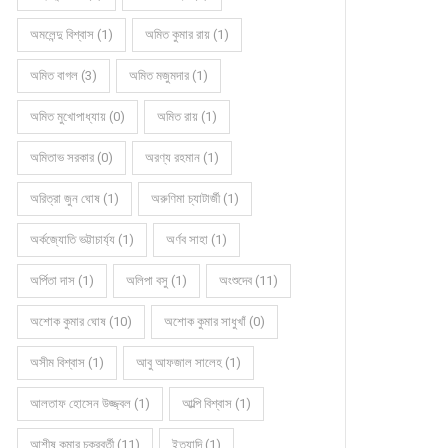
অমলেন্দু বিশ্বাস (1)
অমিত কুমার রায় (1)
অমিত বাগল (3)
অমিত মজুমদার (1)
অমিত মুখোপাধ্যায় (0)
অমিত রায় (1)
অমিতাভ সরকার (0)
অরণ্য রহমান (1)
অরিত্রা জুন ঘোষ (1)
অরুণিমা চ্যাটার্জী (1)
অর্কজ্যোতি ভট্টাচার্য্য (1)
অর্ণব সাহা (1)
অর্পিতা দাস (1)
অলিপা বসু (1)
অংশুদেব (11)
অশোক কুমার ঘোষ (10)
অশোক কুমার সাধুখাঁ (0)
কবিতায় ডরোথী দাশ বিশ্বাস
অণুগল্পে রত্না দাস
অসীম বিশ্বাস (1)
আবু আফজাল সালেহ (1)
আলতাফ হোসেন উজ্জ্বল (1)
আল্পি বিশ্বাস (1)
আশীষ কুমার চক্রবর্তী (11)
ইত্যাদি (1)