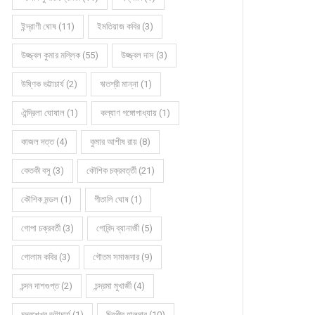
ইন্দ্রাণী ঘোষ (11)
ইমতিয়াজ কবির (3)
উজ্জ্বল কুমার মল্লিক (55)
উজ্জ্বল দাস (3)
উষ্ণিক ভট্টাচার্য (2)
ঋতশ্রী মান্না (1)
ঐন্দ্রিলা ঘোষাল (1)
কল্যাণ গঙ্গোপাধ্যায় (1)
কাজল দত্ত (4)
কুমার আশীষ রায় (8)
কেতকী বসু (3)
কৌশিক চক্রবর্ত্তী (21)
কৌশিক মন্ডল (1)
গীতালি ঘোষ (1)
গোপা চক্রবর্তী (3)
গোবিন্দ ব্যানার্জী (5)
গোলাম কবির (3)
গৌতম সমাজদার (9)
চন্দন দাশগুপ্ত (2)
চন্দ্রমা মুখার্জী (4)
চন্দ্রশেখর ভট্টাচার্য (1)
চিরঞ্জীব হালদার (10)