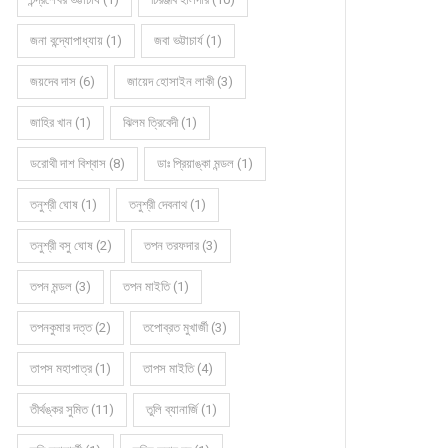
জনা বন্দ্যোপাধ্যায় (1)
জবা ভট্টাচার্য (1)
জয়দেব দাস (6)
জায়েদ হোসাইন লাকী (3)
জাহির খান (1)
ঝিলম ত্রিবেদী (1)
ডরোথী দাশ বিশ্বাস (8)
ডাঃ প্রিয়াঙ্কা মন্ডল (1)
তনুশ্রী ঘোষ (1)
তনুশ্রী দেবনাথ (1)
তনুশ্রী বসু ঘোষ (2)
তপন তরফদার (3)
তপন মন্ডল (3)
তপন মাইতি (1)
তপনকুমার দত্ত (2)
তপোব্রত মুখার্জী (3)
তাপস মহাপাত্র (1)
তাপস মাইতি (4)
তীর্থঙ্কর সুমিত (11)
তুলি ব্যানার্জি (1)