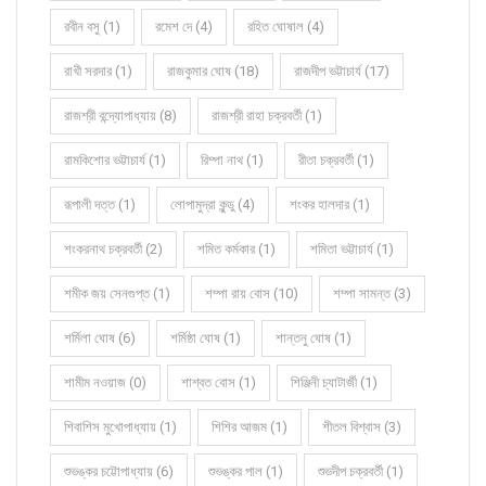
রবীন বসু (1)
রমেশ দে (4)
রহিত ঘোষাল (4)
রাখী সরদার (1)
রাজকুমার ঘোষ (18)
রাজদীপ ভট্টাচার্য (17)
রাজশ্রী বন্দ্যোপাধ্যায় (8)
রাজশ্রী রাহা চক্রবর্তী (1)
রামকিশোর ভট্টাচার্য (1)
রিম্পা নাথ (1)
রীতা চক্রবর্তী (1)
রূপালী দত্ত (1)
লোপামুদ্রা কুন্ডু (4)
শংকর হালদার (1)
শংকরনাথ চক্রবর্তী (2)
শমিত কর্মকার (1)
শমিতা ভট্টাচার্য (1)
শমীক জয় সেনগুপ্ত (1)
শম্পা রায় বোস (10)
শম্পা সামন্ত (3)
শর্মিলা ঘোষ (6)
শর্মিষ্ঠা ঘোষ (1)
শান্তনু ঘোষ (1)
শামীম নওয়াজ (0)
শাশ্বত বোস (1)
শিঞ্জিনী চ্যাটার্জী (1)
শিবাশিস মুখোপাধ্যায় (1)
শিশির আজম (1)
শীতল বিশ্বাস (3)
শুভঙ্কর চট্টোপাধ্যায় (6)
শুভঙ্কর পাল (1)
শুভদীপ চক্রবর্তী (1)