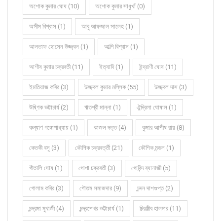
অশোক কুমার ঘোষ (10)
অশোক কুমার সাধুখাঁ (0)
অসীম বিশ্বাস (1)
আবু আফজাল সালেহ (1)
আলতাফ হোসেন উজ্জ্বল (1)
আল্পি বিশ্বাস (1)
আশীষ কুমার চক্রবর্তী (11)
ইত্যাদি (1)
ইন্দ্রাণী ঘোষ (11)
ইমতিয়াজ কবির (3)
উজ্জ্বল কুমার মল্লিক (55)
উজ্জ্বল দাস (3)
উষ্ণিক ভট্টাচার্য (2)
ঋতশ্রী মান্না (1)
ঐন্দ্রিলা ঘোষাল (1)
কল্যাণ গঙ্গোপাধ্যায় (1)
কাজল দত্ত (4)
কুমার আশীষ রায় (8)
কেতকী বসু (3)
কৌশিক চক্রবর্ত্তী (21)
কৌশিক মন্ডল (1)
গীতালি ঘোষ (1)
গোপা চক্রবর্তী (3)
গোবিন্দ ব্যানার্জী (5)
গোলাম কবির (3)
গৌতম সমাজদার (9)
চন্দন দাশগুপ্ত (2)
চন্দ্রমা মুখার্জী (4)
চন্দ্রশেখর ভট্টাচার্য (1)
চিরঞ্জীব হালদার (11)