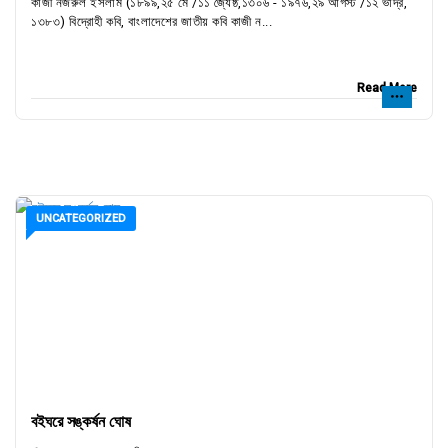
কাজী নজরুল ইসলাম (১৮৯৯,২৫ মে /১১ জ্যৈষ্ঠ,১৩০৬ - ১৯৭৬,২৯ আগস্ট /১২ ভাদ্র,
১৩৮৩) বিদ্রোহী কবি, বাংলাদেশের জাতীয় কবি কাজী ন...
Read More
UNCATEGORIZED
বইঘরে সঙ্কর্ষন ঘোষ