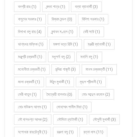
বনশ্রী রায় (1)
বন্দনা পাত্র (1)
বন্যা ব্যানার্জী (3)
বাসুদেব সরকার (1)
বিক্রম মন্ডল (0)
বিদিশা সরকার (1)
বিশাখা বসু রায় (4)
বৃন্দাবন মণ্ডল (1)
বেবী সাউ (1)
ভাগ্যধর মল্লিক (1)
মঙ্গলা দত্ত রিমি (1)
মঞ্জরী ব্যানার্জী (1)
মঞ্জুশ্রী চক্রবর্তী (1)
মধুপর্ণা বসু (2)
মনালি বসু (1)
মনোনীতা চক্রবর্তী (1)
মন্দিরা গাঙ্গুলী (3)
মানস চক্রবর্ত্তী (11)
মালা চক্রবর্তী (1)
মিঠুন মুখার্জী (1)
মৃদুল শ্রীমানী (1)
মেরী খাতুন (1)
মৈত্রেয়ী হালদার (0)
মোঃ আব্দুল রহমান (2)
মোঃ মনিরুল আলম (1)
মোহাম্মদ শামীম মিয়া (1)
মৌ দাশগুপ্ত আদক (2)
মৌমিতা চ্যাটার্জী (1)
মৌসুমী মুখার্জী (3)
যশোধরা রায়চৌধুরী (1)
রঞ্জনা বসু (1)
রত্না দাস (11)