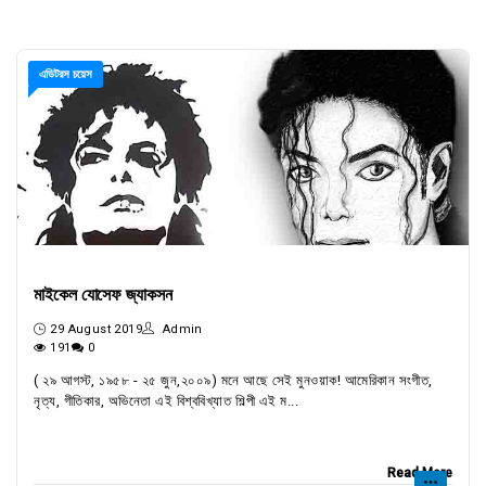
এডিটরস চয়েস
মাইকেল যোসেফ জ্যাকসন
29 August 2019
Admin
191
0
( ২৯ আগস্ট, ১৯৫৮ - ২৫ জুন,২০০৯) মনে আছে সেই মুনওয়াক! আমেরিকান সংগীত,
নৃত্য, গীতিকার, অভিনেতা এই বিশ্ববিখ্যাত শিল্পী এই ম...
Read More