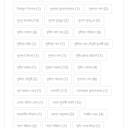
সিরাজুল ইসলাম (1)
সুকন্যা বন্দ্যোপাধ্যায় (1)
সুকান্ত পাল (3)
সুতনু হালদার (15)
সুতপা পুততুন্ড (2)
সুতপা পূততুণ্ড (3)
সুদীপ ঘোষাল (6)
সুদীপা বর্মণ রায় (2)
সুদীপ্ত পারিয়াল (6)
সুদীপ্ত মাজি (1)
সুদীপ্তা পাল (1)
সুদীপ্তা রায় চৌধুরী মুখার্জী (6)
সুদেষ্ণা সিনহা (1)
সুপায়ণ দাস (1)
সুবীর কুমার ভট্টাচার্য (1)
সুবীর সরকার (1)
সুব্রত সরকার (15)
সুমিত মোদক (4)
সুমিতা চৌধুরী (2)
সুমিতা পয়ড়্যা (1)
সুশান্ত সেন (8)
সূর্য নারায়ণ ঘোষ (1)
সোনালি (17)
সোমপ্রভা বন্দোপাধ্যায় (1)
সোমা পালিত ঘোষ (1)
সোমা মুখার্জী বাবলি (12)
স্বপ্ননীল বিশ্বাস (1)
স্বপ্না মজুমদার (3)
স্মরজিৎ দত্ত (4)
স্মার্ত পরিয়াল (3)
স্মার্ত পারিয়াল (1)
স্মৃতি শেখর মিত্র (1)