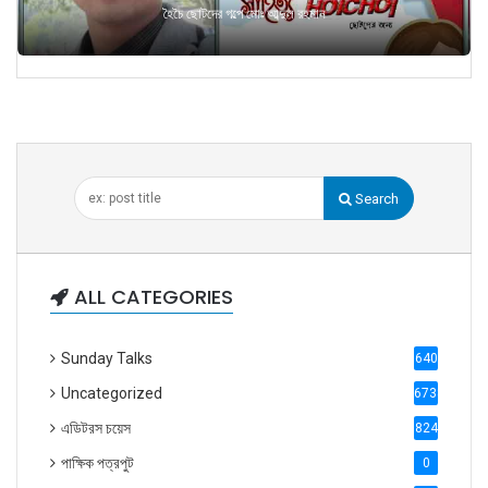
হৈচৈ ছোটদের গল্পে মোঃ আব্দুল রহমান
Search
ALL CATEGORIES
Sunday Talks
640
Uncategorized
6738
এডিটরস চয়েস
824
পাক্ষিক পত্রপুট
0