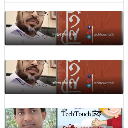
next
অণুগল্পে সুমিত মোদক
কবিতায় সুমিত মোদক