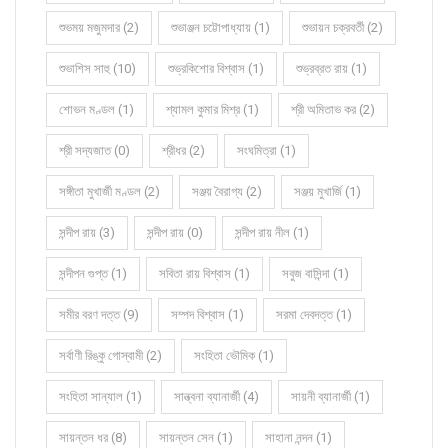
শুভময় মজুমদার (2)
শুভাঞ্জন চট্টোপাধ্যায় (1)
শুভায়ন চক্রবর্তী (2)
শুভাশিস সাহু (10)
শুভ্রকিশোর বিশ্বাস (1)
শুভ্রব্রত রায় (1)
শোভন মণ্ডল (1)
শ্যামল কুমার মিশ্র (1)
শ্রী অমিতাভ কর (2)
শ্রী সদ্যজাত (0)
শ্রীধর (2)
সংঘমিত্রা (1)
সঙ্গীতা মুখার্জী মণ্ডল (2)
সঞ্জয় বৈরাগ্য (2)
সঞ্জয় মুখার্জি (1)
সন্দীপ রায় (3)
সন্দীপ রায় (0)
সন্দীপ রায় নীল (1)
সন্দীপন গুপ্ত (1)
সবিতা রায় বিশ্বাস (1)
সবুজ বাসিন্দা (1)
সমীর বরণ দত্ত (9)
সম্পদ বিশ্বাস (1)
সরমা দেবদত্ত (1)
সর্বাণী রিঙ্কু গোস্বামী (2)
সংহিতা ভৌমিক (1)
সংহিতা সান্যাল (1)
সান্ত্বনা ব্যানার্জী (4)
সায়নী ব্যানার্জী (1)
সায়ন্তন ধর (8)
সায়ন্তন সেন (1)
সাহানা নন্দন (1)