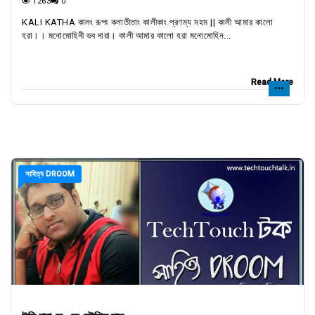
1263
0
KALI KATHA কালং রূপং কলাতীতাং কালীকাং প্রণম্য মহম || কালী আমার কালো
হরা।। মনোমোহিনী ভব দারা। কালী আমার কালো হরা মনোমোহিন...
Read More
সাহিত্য DROOM