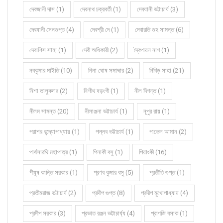
দেবজানী দাস (1)
দেবনাথ চক্রবর্তী (1)
দেবযানী ভট্টাচার্য (3)
দেবযানী সেনগুপ্ত (4)
দেবশ্রী দে (1)
দেবারতি গুহ সামন্ত (6)
দেবাশিস সাহা (1)
দেবী অধিকারী (2)
দ্বৈপায়ন নাগ (1)
নবকুমার মাইতি (10)
নিনা ঘোষ সমাদ্দার (2)
নিবিড় সাহা (21)
নিশা তালুকদার (2)
নিশীথ ষড়ংগী (1)
নীল দিগন্ত (1)
নীলম সামন্ত (20)
নীলাঞ্জনা ভট্টাচার্য (1)
নূপুর রায় (1)
পরাশর বন্দ্যোপাধ্যায় (1)
পল্লব ভট্টাচার্য (1)
পাভেল আমান (2)
পার্থসারথি মহাপাত্র (1)
পিনাকী বসু (1)
পিয়াংকী (16)
পীযূষ কান্তি সরকার (1)
প্রণব কুমার বসু (5)
প্রতীতি গুপ্ত (1)
প্রতীমরাজ ভট্টাচার্য (2)
প্রদীপ গুপ্ত (8)
প্রদীপ মুখোপাধ্যায় (4)
প্রদীপ সরকার (3)
প্রভাত রঞ্জন ভট্টাচার্য্য (4)
প্রাণজি বসাক (1)