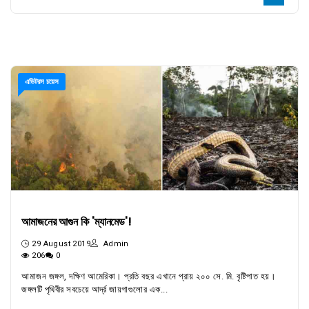
এডিটরস চয়েস
আমাজনের আগুন কি 'ম্যানমেড'!
29 August 2019
Admin
206
0
আমাজন জঙ্গল, দক্ষিণ আমেরিকা। প্রতি বছর এখানে প্রায় ২০০ সে. মি. বৃষ্টিপাত হয়।
জঙ্গলটি পৃথিবীর সবচেয়ে আর্দ্র জায়গাগুলোর এক...