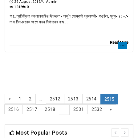
29 August 2019
Admin
1245
0
পাঠ_প্রতিক্রিয়া নকশালবাড়ির দিনগুলো- অর্জুন গোস্বামী প্রকাশনী- গাঙচিল, মূল্য- ৪৫০/-
মাস তিন-চারেক আগে যখন নির্বাচনের বাজ...
Read More
«
1
2
2512
2513
2514
...
2515
2516
2517
2518
2531
2532
»
...
Most Popular Posts
prev