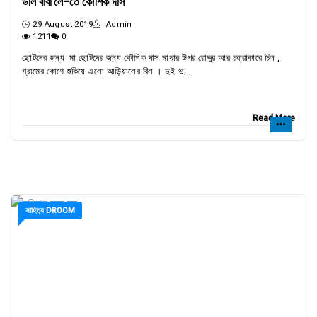
উলি বাবা লে-তে কৌশিক দাস
29 August 2019
Admin
1211
0
ছোটদের জন্য মা ছোটদের জন্য কৌশিক দাস মাথার উপর রোদ্দুর আর চক্রাকারে চিল ,
গ্রামের কোণে শুকিয়ে এলো আড়িয়ালের বিল । দুই ভ...
Read More
সাহিত্য DROOM