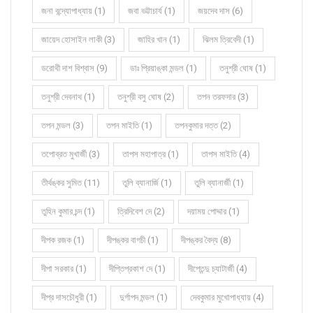
জনা বন্দ্যোপাধ্যায় (1)
জবা ভট্টাচার্য (1)
জয়দেব দাস (6)
জায়েদ হোসাইন লাকী (3)
জাহির খান (1)
ঝিলম ত্রিবেদী (1)
ডরোথী দাশ বিশ্বাস (9)
ডাঃ প্রিয়াঙ্কা মন্ডল (1)
তনুশ্রী ঘোষ (1)
তনুশ্রী দেবনাথ (1)
তনুশ্রী বসু ঘোষ (2)
তপন তরফদার (3)
তপন মন্ডল (3)
তপন মাইতি (1)
তপনকুমার দত্ত (2)
তপোব্রত মুখার্জী (3)
তাপস মহাপাত্র (1)
তাপস মাইতি (4)
তীর্থঙ্কর সুমিত (11)
তুলি ব্যানার্জি (1)
তুলি ব্যানার্জী (1)
তুহিন কুমার চন্দ (1)
ত্রিদিবেশ দে (2)
দয়াময় পোদ্দার (1)
দীপক রজক (1)
দীপঙ্কর বাগচী (1)
দীপঙ্কর বৈদ্য (8)
দীপা সরকার (1)
দীপ্তিপ্রকাশ দে (1)
দীপ্তেন্দু চ্যাটার্জী (4)
দীপ্র দাসচৌধুরী (1)
দুর্গাপদ মন্ডল (1)
দেবকুমার মুখোপাধ্যায় (4)