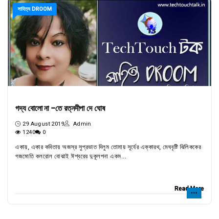
সাহিত্য DROOM
গদ্য বোলো না -তে রত্নদীপা দে ঘোষ
29 August 2019
Admin
1240
0
একায়, একার কবিতায় অজস্র সুপ্রভাত দিলুম তোমায় সূর্যের এক্কারথ, মেঘবৃষ্টি ঝিলিককের
গজমোতি কলরোল বোঝাই ঈশ্বরের দুকূলপনা একম...
Read More