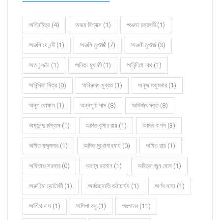
অগ্নিমিত্র (4)
অজয় বিশ্বাস (1)
অঞ্জনা চক্রবর্তী (1)
অঞ্জলি দে নন্দী (1)
অঞ্জলি মুখার্জী (7)
অঞ্জলী মুখার্জ (3)
অতনু বর্মন (1)
অনিতা মুখার্জী (1)
অনিন্দিতা নাথ (1)
অনিন্দিতা মিত্র (0)
অনিরুদ্ধ সুব্রত (1)
অনুজ মজুমদার (1)
অনুপ ঘোষাল (1)
অন্নপূর্ণা দাস (8)
অভিজিৎ দত্ত (8)
অমলেন্দু বিশ্বাস (1)
অমিত কুমার রায় (1)
অমিত বাগল (3)
অমিত মজুমদার (1)
অমিত মুখোপাধ্যায় (0)
অমিত রায় (1)
অমিতাভ সরকার (0)
অরণ্য রহমান (1)
অরিত্রা জুন ঘোষ (1)
অরুণিমা চ্যাটার্জী (1)
অর্কজ্যোতি ভট্টাচার্য্য (1)
অর্ণব সাহা (1)
অর্পিতা দাস (1)
অলিপা বসু (1)
অংশুদেব (11)