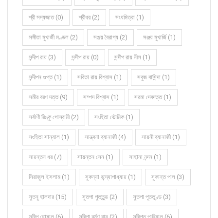
শ্রী সদ্যজাত (0)
শ্রীধর (2)
সংঘমিত্রা (1)
সঙ্গীতা মুখার্জী মণ্ডল (2)
সঞ্জয় বৈরাগ্য (2)
সঞ্জয় মুখার্জি (1)
সন্দীপ রায় (3)
সন্দীপ রায় (0)
সন্দীপ রায় নীল (1)
সন্দীপন গুপ্ত (1)
সবিতা রায় বিশ্বাস (1)
সবুজ বাসিন্দা (1)
সমীর বরণ দত্ত (9)
সম্পদ বিশ্বাস (1)
সরমা দেবদত্ত (1)
সর্বাণী রিঙ্কু গোস্বামী (2)
সংহিতা ভৌমিক (1)
সংহিতা সান্যাল (1)
সান্ত্বনা ব্যানার্জী (4)
সায়নী ব্যানার্জী (1)
সায়ন্তন ধর (7)
সায়ন্তন সেন (1)
সাহানা নন্দন (1)
সিরাজুল ইসলাম (1)
সুকন্যা বন্দ্যোপাধ্যায় (1)
সুকান্ত পাল (3)
সুতনু হালদার (15)
সুতপা পুততুন্ড (2)
সুতপা পূততুণ্ড (3)
সুদীপ ঘোষাল (6)
সুদীপা বর্মণ রায় (2)
সুদীপ্ত পারিয়াল (6)