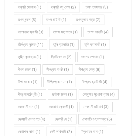
তনুশ্রী দেবনাথ (1)
তনুশ্রী বসু ঘোষ (2)
তপন তরফদার (3)
তপন মন্ডল (3)
তপন মাইতি (1)
তপনকুমার দত্ত (2)
তপোব্রত মুখার্জী (3)
তাপস মহাপাত্র (1)
তাপস মাইতি (4)
তীর্থঙ্কর সুমিত (11)
তুলি ব্যানার্জি (1)
তুলি ব্যানার্জী (1)
তুহিন কুমার চন্দ (1)
ত্রিদিবেশ দে (2)
দয়াময় পোদ্দার (1)
দীপক রজক (1)
দীপঙ্কর বাগচী (1)
দীপঙ্কর বৈদ্য (8)
দীপা সরকার (1)
দীপ্তিপ্রকাশ দে (1)
দীপ্তেন্দু চ্যাটার্জী (4)
দীপ্র দাসচৌধুরী (1)
দুর্গাপদ মন্ডল (1)
দেবকুমার মুখোপাধ্যায় (4)
দেবজানী দাস (1)
দেবনাথ চক্রবর্তী (1)
দেবযানী ভট্টাচার্য (3)
দেবযানী সেনগুপ্ত (4)
দেবশ্রী দে (1)
দেবারতি গুহ সামন্ত (6)
দেবাশিস সাহা (1)
দেবী অধিকারী (2)
দ্বৈপায়ন নাগ (1)