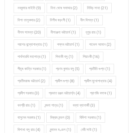
নবকুমার মাইতি (9)
নিনা ঘোষ সমাদ্দার (2)
নিবিড় সাহা (21)
নিশা তালুকদার (2)
নিশীথ ষড়ংগী (1)
নীল দিগন্ত (1)
নীলম সামন্ত (20)
নীলাঞ্জনা ভট্টাচার্য (1)
নূপুর রায় (1)
পরাশর বন্দ্যোপাধ্যায় (1)
পল্লব ভট্টাচার্য (1)
পাভেল আমান (2)
পার্থসারথি মহাপাত্র (1)
পিনাকী বসু (1)
পিয়াংকী (16)
পীযূষ কান্তি সরকার (1)
প্রণব কুমার বসু (5)
প্রতীতি গুপ্ত (1)
প্রতীমরাজ ভট্টাচার্য (2)
প্রদীপ গুপ্ত (8)
প্রদীপ মুখোপাধ্যায় (4)
প্রদীপ সরকার (3)
প্রভাত রঞ্জন ভট্টাচার্য্য (4)
প্রাণজি বসাক (1)
বনশ্রী রায় (1)
বন্দনা পাত্র (1)
বন্যা ব্যানার্জী (3)
বাসুদেব সরকার (1)
বিক্রম মন্ডল (0)
বিদিশা সরকার (1)
বিশাখা বসু রায় (4)
বৃন্দাবন মণ্ডল (1)
বেবী সাউ (1)