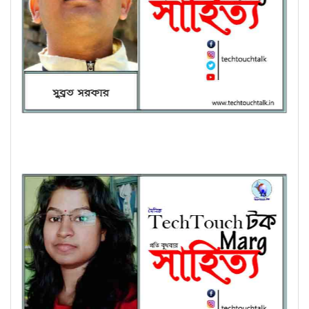
অণুগল্পে সুব্রত সরকার