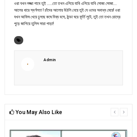
ওরা যখন লজ্জা পাবে তুই ......তো তখন এগিয়ে যাবি এগিয়ে যাবি সোজা সোজা....
আলের ধারে স্বর্ণলতা ! চাঁদের আলোয় উঠলি নেয়ে তুই যে ওদের অবাধ্য মেয়ে! ওরা
যখন আফিম খেয়ে ঢুলছে কষে দিব্য বসে, ঠান্ডা ঘরে ফূর্তি লুটে, তুই তো তখন রোদ্রে
পুড়ে জাগিয়ে তুলিস সারা পাড়া!
Admin
You May Also Like
prev
next