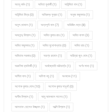
অতনু বর্মন (1)
অনিতা মুখার্জী (1)
অনিন্দিতা নাথ (1)
অনিন্দিতা মিত্র (0)
অনিরুদ্ধ সুব্রত (1)
অনুজ মজুমদার (1)
অনুপ ঘোষাল (1)
অন্নপূর্ণা দাস (7)
অভিজিৎ দত্ত (8)
অমলেন্দু বিশ্বাস (1)
অমিত কুমার রায় (1)
অমিত বাগল (3)
অমিত মজুমদার (1)
অমিত মুখোপাধ্যায় (0)
অমিত রায় (1)
অমিতাভ সরকার (0)
অরণ্য রহমান (1)
অরিত্রা জুন ঘোষ (1)
অরুণিমা চ্যাটার্জী (1)
অর্কজ্যোতি ভট্টাচার্য্য (1)
অর্ণব সাহা (1)
অর্পিতা দাস (1)
অলিপা বসু (1)
অংশুদেব (11)
অশোক কুমার ঘোষ (10)
অশোক কুমার সাধুখাঁ (0)
অসীম বিশ্বাস (1)
আবু আফজাল সালেহ (1)
আলতাফ হোসেন উজ্জ্বল (1)
আল্পি বিশ্বাস (1)