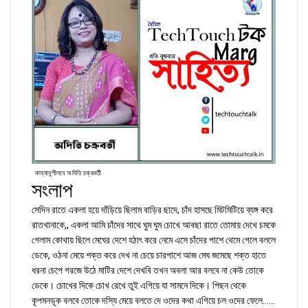
কাব্যানুশীলনে অদিতি চক্রবর্তী
সংলাপ
সেদিন রাতে একলা হয়ে দাঁড়িয়ে ছিলাম বাড়ির ছাদে, চাঁদ হাসছে মিটমিটিয়ে ব্যঙ্গ করে
রাতখানাকে,, একলা আমি চাঁদের সাথে ঘুম ঘুম চোখে আবছা রাতে তোমায় দেখে চমকে
গেলাম কোথায় ছিলে মেঘের দেশে হঠাৎ করে নেমে এসে চাঁদের পাশে থেমে গেলে বললে
ডেকে, ওঠনা মেয়ে শক্ত করে দেখ না চেয়ে চারপাশে আজ মেঘ জমেছে শক্ত হাতে
ধরনা চেপে গরজে উঠে মাটির দেশে দেখবি তখন অবলা আর বলবে না কেউ তোকে
ডেকে। চোখের দিকে চোখ রেখে তুই এগিয়ে যা সামনে দিকে। পিছন থেকে
কূপমনডূক বলবে তোকে দস্যি মেয়ে বলতে দে ওদের কথা এগিয়ে চল ওদের ফেলে......