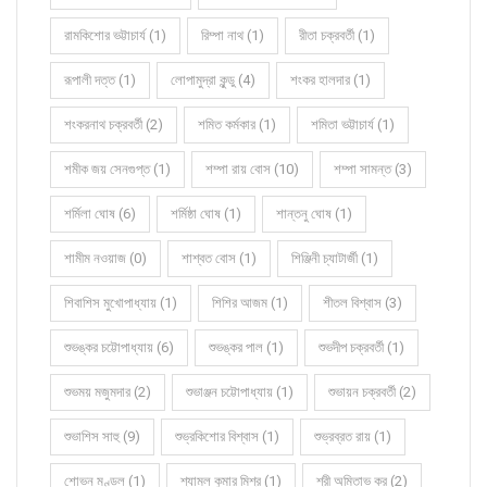
রামকিশোর ভট্টাচার্য (1)
রিম্পা নাথ (1)
রীতা চক্রবর্তী (1)
রূপালী দত্ত (1)
লোপামুদ্রা কুন্ডু (4)
শংকর হালদার (1)
শংকরনাথ চক্রবর্তী (2)
শমিত কর্মকার (1)
শমিতা ভট্টাচার্য (1)
শমীক জয় সেনগুপ্ত (1)
শম্পা রায় বোস (10)
শম্পা সামন্ত (3)
শর্মিলা ঘোষ (6)
শর্মিষ্ঠা ঘোষ (1)
শান্তনু ঘোষ (1)
শামীম নওয়াজ (0)
শাশ্বত বোস (1)
শিঞ্জিনী চ্যাটার্জী (1)
শিবাশিস মুখোপাধ্যায় (1)
শিশির আজম (1)
শীতল বিশ্বাস (3)
শুভঙ্কর চট্টোপাধ্যায় (6)
শুভঙ্কর পাল (1)
শুভদীপ চক্রবর্তী (1)
শুভময় মজুমদার (2)
শুভাঞ্জন চট্টোপাধ্যায় (1)
শুভায়ন চক্রবর্তী (2)
শুভাশিস সাহু (9)
শুভ্রকিশোর বিশ্বাস (1)
শুভ্রব্রত রায় (1)
শোভন মণ্ডল (1)
শ্যামল কুমার মিশ্র (1)
শ্রী অমিতাভ কর (2)