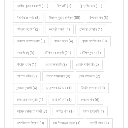
আশীষ কুমার চক্রবর্তী (11)
ইত্যাদি (1)
ইন্দ্রাণী ঘোষ (11)
ইমতিয়াজ কবির (3)
উজ্জ্বল কুমার মল্লিক (55)
উজ্জ্বল দাস (3)
উষ্ণিক ভট্টাচার্য (2)
ঋতশ্রী মান্না (1)
ঐন্দ্রিলা ঘোষাল (1)
কল্যাণ গঙ্গোপাধ্যায় (1)
কাজল দত্ত (4)
কুমার আশীষ রায় (8)
কেতকী বসু (3)
কৌশিক চক্রবর্ত্তী (21)
কৌশিক মন্ডল (1)
গীতালি ঘোষ (1)
গোপা চক্রবর্তী (3)
গোবিন্দ ব্যানার্জী (5)
গোলাম কবির (3)
গৌতম সমাজদার (9)
চন্দন দাশগুপ্ত (2)
চন্দ্রমা মুখার্জী (4)
চন্দ্রশেখর ভট্টাচার্য (1)
চিরঞ্জীব হালদার (10)
জনা বন্দ্যোপাধ্যায় (1)
জবা ভট্টাচার্য (1)
জয়দেব দাস (6)
জায়েদ হোসাইন লাকী (3)
জাহির খান (1)
ঝিলম ত্রিবেদী (1)
ডরোথী দাশ বিশ্বাস (8)
ডাঃ প্রিয়াঙ্কা মন্ডল (1)
তনুশ্রী ঘোষ (1)