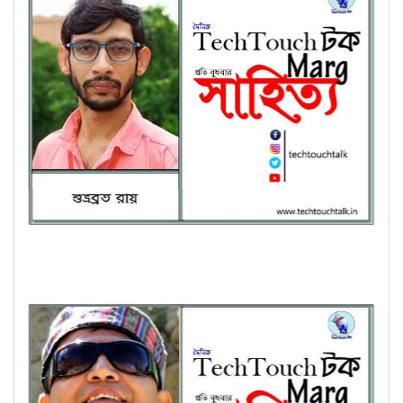
কাব্যানুশীলনে শুভ্রব্রত রায়