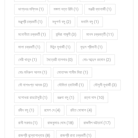
ভাগ্যধর মল্লিক (1)
মঙ্গলা দত্ত রিমি (1)
মঞ্জরী ব্যানার্জী (1)
মঞ্জুশ্রী চক্রবর্তী (1)
মধুপর্ণা বসু (2)
মনালি বসু (1)
মনোনীতা চক্রবর্তী (1)
মন্দিরা গাঙ্গুলী (3)
মানস চক্রবর্ত্তী (11)
মালা চক্রবর্তী (1)
মিঠুন মুখার্জী (1)
মৃদুল শ্রীমানী (1)
মেরী খাতুন (1)
মৈত্রেয়ী হালদার (0)
মোঃ আব্দুল রহমান (2)
মোঃ মনিরুল আলম (1)
মোহাম্মদ শামীম মিয়া (1)
মৌ দাশগুপ্ত আদক (2)
মৌমিতা চ্যাটার্জী (1)
মৌসুমী মুখার্জী (3)
যশোধরা রায়চৌধুরী (1)
রঞ্জনা বসু (1)
রত্না দাস (10)
রবীন বসু (1)
রমেশ দে (4)
রহিত ঘোষাল (4)
রাখী সরদার (1)
রাজকুমার ঘোষ (18)
রাজদীপ ভট্টাচার্য (17)
রাজশ্রী বন্দ্যোপাধ্যায় (8)
রাজশ্রী রাহা চক্রবর্তী (1)