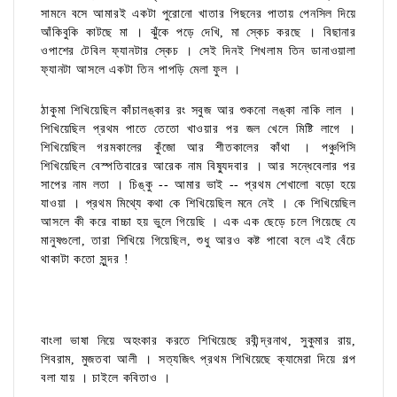
সামনে বসে আমারই একটা পুরোনো খাতার পিছনের পাতায় পেনসিল দিয়ে
আঁকিবুকি কাটছে মা । ঝুঁকে পড়ে দেখি, মা স্কেচ করছে । বিছানার
ওপাশের টেবিল ফ্যানটার স্কেচ । সেই দিনই শিখলাম তিন ডানাওয়ালা
ফ্যানটা আসলে একটা তিন পাপড়ি মেলা ফুল ।
ঠাকুমা শিখিয়েছিল কাঁচালঙ্কার রং সবুজ আর শুকনো লঙ্কা নাকি লাল ।
শিখিয়েছিল প্রথম পাতে তেতো খাওয়ার পর জল খেলে মিষ্টি লাগে ।
শিখিয়েছিল গরমকালের কুঁজো আর শীতকালের কাঁথা । পঞ্চুপিসি
শিখিয়েছিল বেস্পতিবারের আরেক নাম বিষ্যুদবার । আর সন্ধেবেলার পর
সাপের নাম লতা । চিঙ্কু -- আমার ভাই -- প্রথম শেখালো বড়ো হয়ে
যাওয়া । প্রথম মিথ্যে কথা কে শিখিয়েছিল মনে নেই । কে শিখিয়েছিল
আসলে কী করে বাচ্চা হয় ভুলে গিয়েছি । এক এক ছেড়ে চলে গিয়েছে যে
মানুষগুলো, তারা শিখিয়ে গিয়েছিল, শুধু আরও কষ্ট পাবো বলে এই বেঁচে
থাকাটা কতো সুন্দর !
বাংলা ভাষা নিয়ে অহংকার করতে শিখিয়েছে রবীন্দ্রনাথ, সুকুমার রায়,
শিবরাম, মুজতবা আলী । সত্যজিৎ প্রথম শিখিয়েছে ক্যামেরা দিয়ে গল্প
বলা যায় । চাইলে কবিতাও ।