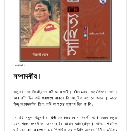
সম্পাদকীয়
সম্পাদকীয়।
ঋতুপর্ণ চলে গিয়েছিলেন এই মে মাসেই। রবীন্দ্রনাথ, সত্যজিতের মাসে।
আর কটা দিন এই ধরাধামে থাকলে কি অসুবিধা হত কে জানে । আরো
কিছু সংবেদনশীল শিল্প, ছবি আমাদের প্রাপ্য ছিল না কি?
যে যাই বলুক ঋতুপর্ণ র শিল্পী মন নিয়ে কোন বিতর্ক নেই। যেমন নিখুঁত
চয়ন শব্দের লেখনীতে তেমন ছবির ভাষার অভিব্যক্তি। যদিও শেষদিকে
ছবি যেন বড় একপেশে হয়ে গিয়েছিল তবু ওড়ীশি নৃত্যের শিল্পীর ভূমিকায়