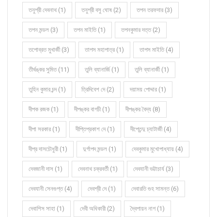
তনুশ্রী দেবনাথ (1)
তনুশ্রী বসু ঘোষ (2)
তপন তরফদার (3)
তপন মন্ডল (3)
তপন মাইতি (1)
তপনকুমার দত্ত (2)
তপোব্রত মুখার্জী (3)
তাপস মহাপাত্র (1)
তাপস মাইতি (4)
তীর্থঙ্কর সুমিত (11)
তুলি ব্যানার্জি (1)
তুলি ব্যানার্জী (1)
তুহিন কুমার চন্দ (1)
ত্রিদিবেশ দে (2)
দয়াময় পোদ্দার (1)
দীপক রজক (1)
দীপঙ্কর বাগচী (1)
দীপঙ্কর বৈদ্য (8)
দীপা সরকার (1)
দীপ্তিপ্রকাশ দে (1)
দীপ্তেন্দু চ্যাটার্জী (4)
দীপ্র দাসচৌধুরী (1)
দুর্গাপদ মন্ডল (1)
দেবকুমার মুখোপাধ্যায় (4)
দেবজানী দাস (1)
দেবনাথ চক্রবর্তী (1)
দেবযানী ভট্টাচার্য (3)
দেবযানী সেনগুপ্ত (4)
দেবশ্রী দে (1)
দেবারতি গুহ সামন্ত (6)
দেবাশিস সাহা (1)
দেবী অধিকারী (2)
দ্বৈপায়ন নাগ (1)