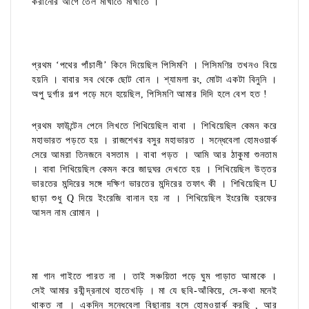
করানোর আগে তেল মাখাতে মাখাতে ।
প্রথম ‘পথের পাঁচালী’ কিনে দিয়েছিল পিসিমণি । পিসিমণির তখনও বিয়ে
হয়নি । বাবার সব থেকে ছোট বোন । শ্যামলা রং, মোটা একটা বিনুনি ।
অপু দুর্গার গল্প পড়ে মনে হয়েছিল, পিসিমণি আমার দিদি হলে বেশ হত !
প্রথম ফাউন্টেন পেনে লিখতে শিখিয়েছিল বাবা । শিখিয়েছিল কেমন করে
মহাভারত পড়তে হয় । রাজশেখর বসুর মহাভারত । সন্ধেবেলা হোমওয়ার্ক
সেরে আমরা তিনজনে বসতাম । বাবা পড়ত । আমি আর ঠাকুমা শুনতাম
। বাবা শিখিয়েছিল কেমন করে জাদুঘর দেখতে হয় । শিখিয়েছিল উত্তর
ভারতের মন্দিরের সঙ্গে দক্ষিণ ভারতের মন্দিরের তফাৎ কী । শিখিয়েছিল U
ছাড়া শুধু Q দিয়ে ইংরেজি বানান হয় না । শিখিয়েছিল ইংরেজি হরফের
আসল নাম রোমান ।
মা গান গাইতে পারত না । তাই সঞ্চয়িতা পড়ে ঘুম পাড়াত আমাকে ।
সেই আমার রবীন্দ্রনাথে হাতেখড়ি । মা যে ছবি-আঁকিয়ে, সে-কথা মনেই
থাকত না । একদিন সন্ধেবেলা বিছানায় বসে হোমওয়ার্ক করছি , আর