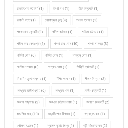
রামকিশোর ভট্টাচার্য (1)
রিম্পা নাথ (1)
রীতা চক্রবর্তী (1)
রূপালী দত্ত (1)
লোপামুদ্রা কুন্ডু (4)
শংকর হালদার (1)
শংকরনাথ চক্রবর্তী (2)
শমিত কর্মকার (1)
শমিতা ভট্টাচার্য (1)
শমীক জয় সেনগুপ্ত (1)
শম্পা রায় বোস (10)
শম্পা সামন্ত (3)
শর্মিলা ঘোষ (6)
শর্মিষ্ঠা ঘোষ (1)
শান্তনু ঘোষ (1)
শামীম নওয়াজ (0)
শাশ্বত বোস (1)
শিঞ্জিনী চ্যাটার্জী (1)
শিবাশিস মুখোপাধ্যায় (1)
শিশির আজম (1)
শীতল বিশ্বাস (3)
শুভঙ্কর চট্টোপাধ্যায় (6)
শুভঙ্কর পাল (1)
শুভদীপ চক্রবর্তী (1)
শুভময় মজুমদার (2)
শুভাঞ্জন চট্টোপাধ্যায় (1)
শুভায়ন চক্রবর্তী (2)
শুভাশিস সাহু (10)
শুভ্রকিশোর বিশ্বাস (1)
শুভ্রব্রত রায় (1)
শোভন মণ্ডল (1)
শ্যামল কুমার মিশ্র (1)
শ্রী অমিতাভ কর (2)