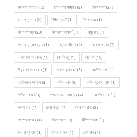
নবকুমার মাইতি (10)
নিনা ঘোষ সমাদ্দার (2)
নিবিড় সাহা (21)
নিশা তালুকদার (2)
নিশীথ ষড়ংগী (1)
নীল দিগন্ত (1)
নীলম সামন্ত (20)
নীলাঞ্জনা ভট্টাচার্য (1)
নূপুর রায় (1)
পরাশর বন্দ্যোপাধ্যায় (1)
পল্লব ভট্টাচার্য (1)
পাভেল আমান (2)
পার্থসারথি মহাপাত্র (1)
পিনাকী বসু (1)
পিয়াংকী (16)
পীযূষ কান্তি সরকার (1)
প্রণব কুমার বসু (5)
প্রতীতি গুপ্ত (1)
প্রতীমরাজ ভট্টাচার্য (2)
প্রদীপ গুপ্ত (8)
প্রদীপ মুখোপাধ্যায় (4)
প্রদীপ সরকার (3)
প্রভাত রঞ্জন ভট্টাচার্য্য (4)
প্রাণজি বসাক (1)
বনশ্রী রায় (1)
বন্দনা পাত্র (1)
বন্যা ব্যানার্জী (3)
বাসুদেব সরকার (1)
বিক্রম মন্ডল (0)
বিদিশা সরকার (1)
বিশাখা বসু রায় (4)
বৃন্দাবন মণ্ডল (1)
বেবী সাউ (1)