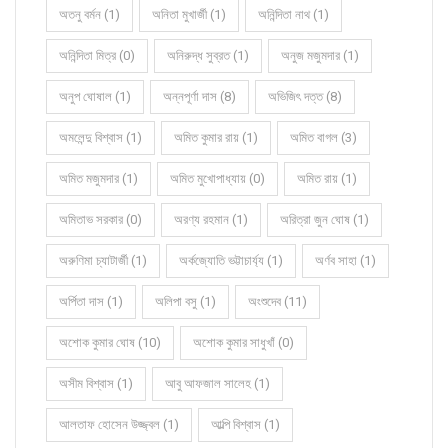
অতনু বর্মন (1)
অনিতা মুখার্জী (1)
অনিন্দিতা নাথ (1)
অনিন্দিতা মিত্র (0)
অনিরুদ্ধ সুব্রত (1)
অনুজ মজুমদার (1)
অনুপ ঘোষাল (1)
অন্নপূর্ণা দাস (8)
অভিজিৎ দত্ত (8)
অমলেন্দু বিশ্বাস (1)
অমিত কুমার রায় (1)
অমিত বাগল (3)
অমিত মজুমদার (1)
অমিত মুখোপাধ্যায় (0)
অমিত রায় (1)
অমিতাভ সরকার (0)
অরণ্য রহমান (1)
অরিত্রা জুন ঘোষ (1)
অরুণিমা চ্যাটার্জী (1)
অর্কজ্যোতি ভট্টাচার্য্য (1)
অর্ণব সাহা (1)
অর্পিতা দাস (1)
অলিপা বসু (1)
অংশুদেব (11)
অশোক কুমার ঘোষ (10)
অশোক কুমার সাধুখাঁ (0)
অসীম বিশ্বাস (1)
আবু আফজাল সালেহ (1)
আলতাফ হোসেন উজ্জ্বল (1)
আল্পি বিশ্বাস (1)