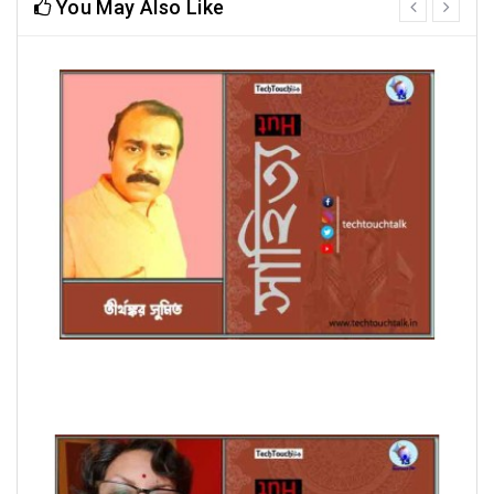
You May Also Like
prev
next
অণুগল্পে তীর্থঙ্কর সুমিত