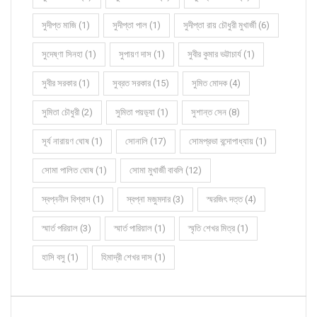
সুদীপ্ত মাজি (1)
সুদীপ্তা পাল (1)
সুদীপ্তা রায় চৌধুরী মুখার্জী (6)
সুদেষ্ণা সিনহা (1)
সুপায়ণ দাস (1)
সুবীর কুমার ভট্টাচার্য (1)
সুবীর সরকার (1)
সুব্রত সরকার (15)
সুমিত মোদক (4)
সুমিতা চৌধুরী (2)
সুমিতা পয়ড়্যা (1)
সুশান্ত সেন (8)
সূর্য নারায়ণ ঘোষ (1)
সোনালি (17)
সোমপ্রভা বন্দোপাধ্যায় (1)
সোমা পালিত ঘোষ (1)
সোমা মুখার্জী বাবলি (12)
স্বপ্ননীল বিশ্বাস (1)
স্বপ্না মজুমদার (3)
স্মরজিৎ দত্ত (4)
স্মার্ত পরিয়াল (3)
স্মার্ত পারিয়াল (1)
স্মৃতি শেখর মিত্র (1)
হাসি বসু (1)
হিমাদ্রী শেখর দাস (1)