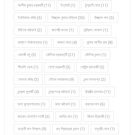
আশীষ কুমার চক্রবর্তী (11)
ইত্যাদি (1)
ইন্দ্রাণী ঘোষ (11)
ইমতিয়াজ কবির (3)
উজ্জ্বল কুমার মল্লিক (55)
উজ্জ্বল দাস (3)
উষ্ণিক ভট্টাচার্য (2)
ঋতশ্রী মান্না (1)
ঐন্দ্রিলা ঘোষাল (1)
কল্যাণ গঙ্গোপাধ্যায় (1)
কাজল দত্ত (4)
কুমার আশীষ রায় (8)
কেতকী বসু (3)
কৌশিক চক্রবর্ত্তী (21)
কৌশিক মন্ডল (1)
গীতালি ঘোষ (1)
গোপা চক্রবর্তী (3)
গোবিন্দ ব্যানার্জী (5)
গোলাম কবির (3)
গৌতম সমাজদার (9)
চন্দন দাশগুপ্ত (2)
চন্দ্রমা মুখার্জী (4)
চন্দ্রশেখর ভট্টাচার্য (1)
চিরঞ্জীব হালদার (11)
জনা বন্দ্যোপাধ্যায় (1)
জবা ভট্টাচার্য (1)
জয়দেব দাস (6)
জায়েদ হোসাইন লাকী (3)
জাহির খান (1)
ঝিলম ত্রিবেদী (1)
ডরোথী দাশ বিশ্বাস (9)
ডাঃ প্রিয়াঙ্কা মন্ডল (1)
তনুশ্রী ঘোষ (1)