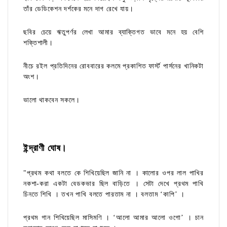
তাঁর ডেডিকেশন দর্শকের মনে দাগ রেখে যায়।
ছবির চেয়ে ঋতুপর্ণর লেখা আমার ব্যাক্তিগত ভাবে মনে হয় বেশি
শক্তিশালী।
নীচে রইল প্রতিদিনের রোববারের কলমে প্রকাশিত ফার্স্ট পার্সনের খানিকটা
অংশ।
ভালো থাকবেন সকলে।
ইন্দ্রাণী ঘোষ।
"প্রথম কথা বলতে কে শিখিয়েছিল জানি না । কালোর ওপর লাল পাখির
নকশা-করা একটা বেডকভার ছিল বাড়িতে । সেটা দেখে প্রথম পাখি
চিনতে শিখি । তখন পাখি বলতে পারতাম না । বলতাম ‘কাপি’ ।
প্রথম গান শিখিয়েছিল মাসিমণি । ‘আলো আমার আলো ওগো’ । চান