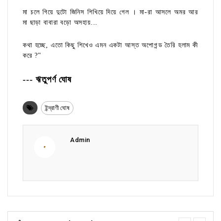
মা চলে গিয়ে দুটো জিনিস শিখিয়ে দিয়ে গেল । মা-রা আসলে অমর আর
মা ছাড়া বাবারা বড়ো অসহায়...
কথা হচ্ছে, এতো কিছু শিখেও এমন একটা আস্ত অপোগন্ড তৈরি হলাম কী
করে ?"
--- ঋতুপর্ণ ঘোষ
ইন্দ্রাণী ঘোষ
Admin