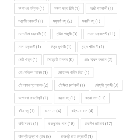
ভাগ্যধর মল্লিক (1)
মঙ্গলা দত্ত রিমি (1)
মঞ্জরী ব্যানার্জী (1)
মঞ্জুশ্রী চক্রবর্তী (1)
মধুপর্ণা বসু (2)
মনালি বসু (1)
মনোনীতা চক্রবর্তী (1)
মন্দিরা গাঙ্গুলী (3)
মানস চক্রবর্ত্তী (11)
মালা চক্রবর্তী (1)
মিঠুন মুখার্জী (1)
মৃদুল শ্রীমানী (1)
মেরী খাতুন (1)
মৈত্রেয়ী হালদার (0)
মোঃ আব্দুল রহমান (2)
মোঃ মনিরুল আলম (1)
মোহাম্মদ শামীম মিয়া (1)
মৌ দাশগুপ্ত আদক (2)
মৌমিতা চ্যাটার্জী (1)
মৌসুমী মুখার্জী (3)
যশোধরা রায়চৌধুরী (1)
রঞ্জনা বসু (1)
রত্না দাস (11)
রবীন বসু (1)
রমেশ দে (4)
রহিত ঘোষাল (4)
রাখী সরদার (1)
রাজকুমার ঘোষ (18)
রাজদীপ ভট্টাচার্য (17)
রাজশ্রী বন্দ্যোপাধ্যায় (8)
রাজশ্রী রাহা চক্রবর্তী (1)