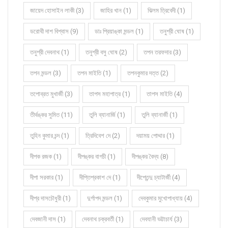
জায়েদ হোসাইন লাকী (3)
জাহির খান (1)
ঝিলম ত্রিবেদী (1)
ডরোথী দাশ বিশ্বাস (9)
ডাঃ প্রিয়াঙ্কা মন্ডল (1)
তনুশ্রী ঘোষ (1)
তনুশ্রী দেবনাথ (1)
তনুশ্রী বসু ঘোষ (2)
তপন তরফদার (3)
তপন মন্ডল (3)
তপন মাইতি (1)
তপনকুমার দত্ত (2)
তপোব্রত মুখার্জী (3)
তাপস মহাপাত্র (1)
তাপস মাইতি (4)
তীর্থঙ্কর সুমিত (11)
তুলি ব্যানার্জি (1)
তুলি ব্যানার্জী (1)
তুহিন কুমার চন্দ (1)
ত্রিদিবেশ দে (2)
দয়াময় পোদ্দার (1)
দীপক রজক (1)
দীপঙ্কর বাগচী (1)
দীপঙ্কর বৈদ্য (8)
দীপা সরকার (1)
দীপ্তিপ্রকাশ দে (1)
দীপ্তেন্দু চ্যাটার্জী (4)
দীপ্র দাসচৌধুরী (1)
দুর্গাপদ মন্ডল (1)
দেবকুমার মুখোপাধ্যায় (4)
দেবজানী দাস (1)
দেবনাথ চক্রবর্তী (1)
দেবযানী ভট্টাচার্য (3)