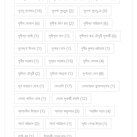
সুতনু হালদার (15)
সুতপা পুততুন্ড (2)
সুতপা পূততুণ্ড (3)
সুদীপ ঘোষাল (6)
সুদীপা বর্মণ রায় (2)
সুদীপ্ত পারিয়াল (6)
সুদীপ্ত মাজি (1)
সুদীপ্তা পাল (1)
সুদীপ্তা রায় চৌধুরী মুখার্জী (6)
সুদেষ্ণা সিনহা (1)
সুপায়ণ দাস (1)
সুবীর কুমার ভট্টাচার্য (1)
সুবীর সরকার (1)
সুব্রত সরকার (15)
সুমিত মোদক (4)
সুমিতা চৌধুরী (2)
সুমিতা পয়ড়্যা (1)
সুশান্ত সেন (8)
সূর্য নারায়ণ ঘোষ (1)
সোনালি (17)
সোমপ্রভা বন্দোপাধ্যায় (1)
সোমা পালিত ঘোষ (1)
সোমা মুখার্জী বাবলি (12)
স্বপ্ননীল বিশ্বাস (1)
স্বপ্না মজুমদার (3)
স্মরজিৎ দত্ত (4)
স্মার্ত পরিয়াল (3)
স্মার্ত পারিয়াল (1)
স্মৃতি শেখর মিত্র (1)
হাসি বসু (1)
হিমাদ্রী শেখর দাস (1)