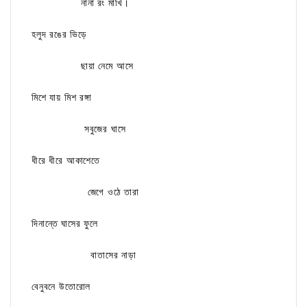
নানা রং মাখি।
হলুদ রঙের ভিড়ে
ছায়া নেমে আসে
মিশে যায় মিশ রঙ্গা
সবুজের ঘাসে
ধীরে ধীরে আকাশেতে
জেগে ওঠে তারা
দিনান্তে ঘাসের ফুলে
বাতাসের নাড়া
বেনুবনে উতোরোল