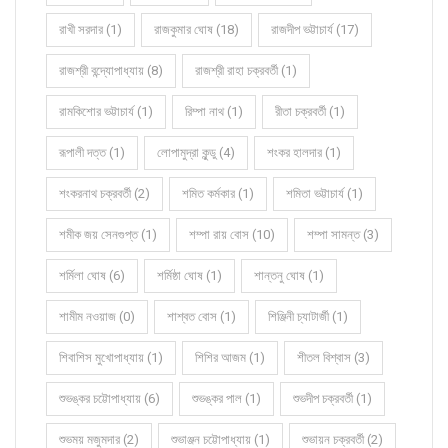
রাখী সরদার (1)
রাজকুমার ঘোষ (18)
রাজদীপ ভট্টাচার্য (17)
রাজশ্রী বন্দ্যোপাধ্যায় (8)
রাজশ্রী রাহা চক্রবর্তী (1)
রামকিশোর ভট্টাচার্য (1)
রিম্পা নাথ (1)
রীতা চক্রবর্তী (1)
রূপালী দত্ত (1)
লোপামুদ্রা কুন্ডু (4)
শংকর হালদার (1)
শংকরনাথ চক্রবর্তী (2)
শমিত কর্মকার (1)
শমিতা ভট্টাচার্য (1)
শমীক জয় সেনগুপ্ত (1)
শম্পা রায় বোস (10)
শম্পা সামন্ত (3)
শর্মিলা ঘোষ (6)
শর্মিষ্ঠা ঘোষ (1)
শান্তনু ঘোষ (1)
শামীম নওয়াজ (0)
শাশ্বত বোস (1)
শিঞ্জিনী চ্যাটার্জী (1)
শিবাশিস মুখোপাধ্যায় (1)
শিশির আজম (1)
শীতল বিশ্বাস (3)
শুভঙ্কর চট্টোপাধ্যায় (6)
শুভঙ্কর পাল (1)
শুভদীপ চক্রবর্তী (1)
শুভময় মজুমদার (2)
শুভাঞ্জন চট্টোপাধ্যায় (1)
শুভায়ন চক্রবর্তী (2)