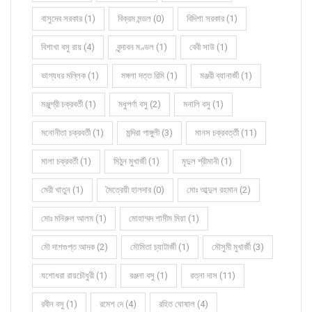
বাসুদেব সরকার (1)
বিক্রম মন্ডল (0)
বিদিশা সরকার (1)
বিশাখা বসু রায় (4)
বৃন্দাবন মণ্ডল (1)
বেবী সাউ (1)
ভাগ্যধর মল্লিক (1)
মঙ্গলা দত্ত রিমি (1)
মঞ্জরী ব্যানার্জী (1)
মঞ্জুশ্রী চক্রবর্তী (1)
মধুপর্ণা বসু (2)
মনালি বসু (1)
মনোনীতা চক্রবর্তী (1)
মন্দিরা গাঙ্গুলী (3)
মানস চক্রবর্ত্তী (11)
মালা চক্রবর্তী (1)
মিঠুন মুখার্জী (1)
মৃদুল শ্রীমানী (1)
মেরী খাতুন (1)
মৈত্রেয়ী হালদার (0)
মোঃ আব্দুল রহমান (2)
মোঃ মনিরুল আলম (1)
মোহাম্মদ শামীম মিয়া (1)
মৌ দাশগুপ্ত আদক (2)
মৌমিতা চ্যাটার্জী (1)
মৌসুমী মুখার্জী (3)
যশোধরা রায়চৌধুরী (1)
রঞ্জনা বসু (1)
রত্না দাস (11)
রবীন বসু (1)
রমেশ দে (4)
রহিত ঘোষাল (4)