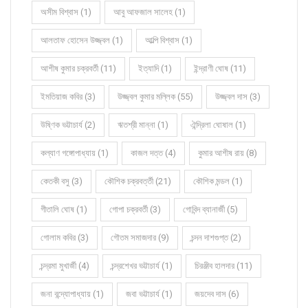
অসীম বিশ্বাস (1)
আবু আফজাল সালেহ (1)
আলতাফ হোসেন উজ্জ্বল (1)
আল্পি বিশ্বাস (1)
আশীষ কুমার চক্রবর্তী (11)
ইত্যাদি (1)
ইন্দ্রাণী ঘোষ (11)
ইমতিয়াজ কবির (3)
উজ্জ্বল কুমার মল্লিক (55)
উজ্জ্বল দাস (3)
উষ্ণিক ভট্টাচার্য (2)
ঋতশ্রী মান্না (1)
ঐন্দ্রিলা ঘোষাল (1)
কল্যাণ গঙ্গোপাধ্যায় (1)
কাজল দত্ত (4)
কুমার আশীষ রায় (8)
কেতকী বসু (3)
কৌশিক চক্রবর্ত্তী (21)
কৌশিক মন্ডল (1)
গীতালি ঘোষ (1)
গোপা চক্রবর্তী (3)
গোবিন্দ ব্যানার্জী (5)
গোলাম কবির (3)
গৌতম সমাজদার (9)
চন্দন দাশগুপ্ত (2)
চন্দ্রমা মুখার্জী (4)
চন্দ্রশেখর ভট্টাচার্য (1)
চিরঞ্জীব হালদার (11)
জনা বন্দ্যোপাধ্যায় (1)
জবা ভট্টাচার্য (1)
জয়দেব দাস (6)