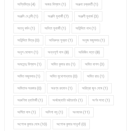
অগ্নিমিত্র (4)
অজয় বিশ্বাস (1)
অঞ্জনা চক্রবর্তী (1)
অঞ্জলি দে নন্দী (1)
অঞ্জলি মুখার্জী (7)
অঞ্জলী মুখার্জ (3)
অতনু বর্মন (1)
অনিতা মুখার্জী (1)
অনিন্দিতা নাথ (1)
অনিন্দিতা মিত্র (0)
অনিরুদ্ধ সুব্রত (1)
অনুজ মজুমদার (1)
অনুপ ঘোষাল (1)
অন্নপূর্ণা দাস (8)
অভিজিৎ দত্ত (8)
অমলেন্দু বিশ্বাস (1)
অমিত কুমার রায় (1)
অমিত বাগল (3)
অমিত মজুমদার (1)
অমিত মুখোপাধ্যায় (0)
অমিত রায় (1)
অমিতাভ সরকার (0)
অরণ্য রহমান (1)
অরিত্রা জুন ঘোষ (1)
অরুণিমা চ্যাটার্জী (1)
অর্কজ্যোতি ভট্টাচার্য্য (1)
অর্ণব সাহা (1)
অর্পিতা দাস (1)
অলিপা বসু (1)
অংশুদেব (11)
অশোক কুমার ঘোষ (10)
অশোক কুমার সাধুখাঁ (0)