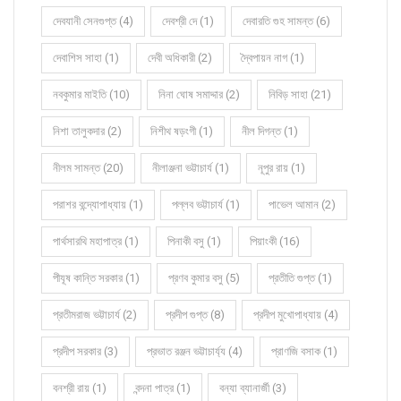
দেবযানী সেনগুপ্ত (4)
দেবশ্রী দে (1)
দেবারতি গুহ সামন্ত (6)
দেবাশিস সাহা (1)
দেবী অধিকারী (2)
দ্বৈপায়ন নাগ (1)
নবকুমার মাইতি (10)
নিনা ঘোষ সমাদ্দার (2)
নিবিড় সাহা (21)
নিশা তালুকদার (2)
নিশীথ ষড়ংগী (1)
নীল দিগন্ত (1)
নীলম সামন্ত (20)
নীলাঞ্জনা ভট্টাচার্য (1)
নূপুর রায় (1)
পরাশর বন্দ্যোপাধ্যায় (1)
পল্লব ভট্টাচার্য (1)
পাভেল আমান (2)
পার্থসারথি মহাপাত্র (1)
পিনাকী বসু (1)
পিয়াংকী (16)
পীযূষ কান্তি সরকার (1)
প্রণব কুমার বসু (5)
প্রতীতি গুপ্ত (1)
প্রতীমরাজ ভট্টাচার্য (2)
প্রদীপ গুপ্ত (8)
প্রদীপ মুখোপাধ্যায় (4)
প্রদীপ সরকার (3)
প্রভাত রঞ্জন ভট্টাচার্য্য (4)
প্রাণজি বসাক (1)
বনশ্রী রায় (1)
বন্দনা পাত্র (1)
বন্যা ব্যানার্জী (3)