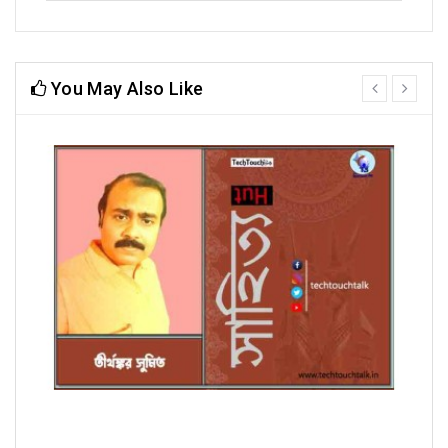
You May Also Like
prev
next
অণুগল্পে তীর্থঙ্কর সুমিত