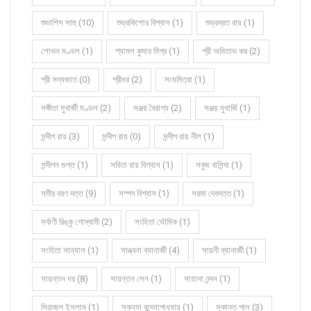
শুভাশিস সাহু (10)
শুভ্রকিশোর বিশ্বাস (1)
শুভ্রব্রত রায় (1)
শোভন মণ্ডল (1)
শ্যামল কুমার মিশ্র (1)
শ্রী অমিতাভ কর (2)
শ্রী সদ্যজাত (0)
শ্রীধর (2)
সংঘমিত্রা (1)
সঙ্গীতা মুখার্জী মণ্ডল (2)
সঞ্জয় বৈরাগ্য (2)
সঞ্জয় মুখার্জি (1)
সন্দীপ রায় (3)
সন্দীপ রায় (0)
সন্দীপ রায় নীল (1)
সন্দীপন গুপ্ত (1)
সবিতা রায় বিশ্বাস (1)
সবুজ বাসিন্দা (1)
সমীর বরণ দত্ত (9)
সম্পদ বিশ্বাস (1)
সরমা দেবদত্ত (1)
সর্বাণী রিঙ্কু গোস্বামী (2)
সংহিতা ভৌমিক (1)
সংহিতা সান্যাল (1)
সান্ত্বনা ব্যানার্জী (4)
সায়নী ব্যানার্জী (1)
সায়ন্তন ধর (8)
সায়ন্তন সেন (1)
সাহানা নন্দন (1)
সিরাজুল ইসলাম (1)
সুকন্যা বন্দ্যোপাধ্যায় (1)
সুকান্ত পাল (3)