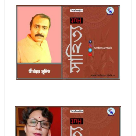
অণুগল্পে তীর্থঙ্কর সুমিত