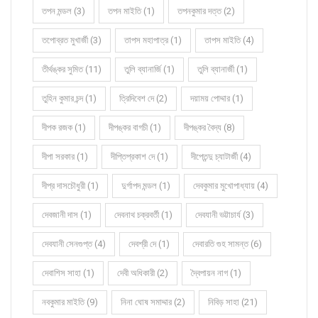
তপন মন্ডল (3)
তপন মাইতি (1)
তপনকুমার দত্ত (2)
তপোব্রত মুখার্জী (3)
তাপস মহাপাত্র (1)
তাপস মাইতি (4)
তীর্থঙ্কর সুমিত (11)
তুলি ব্যানার্জি (1)
তুলি ব্যানার্জী (1)
তুহিন কুমার চন্দ (1)
ত্রিদিবেশ দে (2)
দয়াময় পোদ্দার (1)
দীপক রজক (1)
দীপঙ্কর বাগচী (1)
দীপঙ্কর বৈদ্য (8)
দীপা সরকার (1)
দীপ্তিপ্রকাশ দে (1)
দীপ্তেন্দু চ্যাটার্জী (4)
দীপ্র দাসচৌধুরী (1)
দুর্গাপদ মন্ডল (1)
দেবকুমার মুখোপাধ্যায় (4)
দেবজানী দাস (1)
দেবনাথ চক্রবর্তী (1)
দেবযানী ভট্টাচার্য (3)
দেবযানী সেনগুপ্ত (4)
দেবশ্রী দে (1)
দেবারতি গুহ সামন্ত (6)
দেবাশিস সাহা (1)
দেবী অধিকারী (2)
দ্বৈপায়ন নাগ (1)
নবকুমার মাইতি (9)
নিনা ঘোষ সমাদ্দার (2)
নিবিড় সাহা (21)