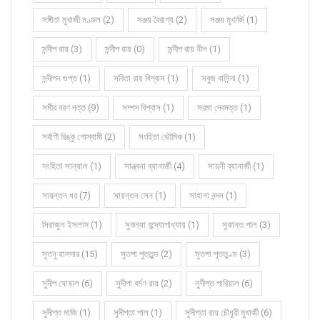
সঙ্গীতা মুখার্জী মণ্ডল (2)
সঞ্জয় বৈরাগ্য (2)
সঞ্জয় মুখার্জি (1)
সন্দীপ রায় (3)
সন্দীপ রায় (0)
সন্দীপ রায় নীল (1)
সন্দীপন গুপ্ত (1)
সবিতা রায় বিশ্বাস (1)
সবুজ বাসিন্দা (1)
সমীর বরণ দত্ত (9)
সম্পদ বিশ্বাস (1)
সরমা দেবদত্ত (1)
সর্বাণী রিঙ্কু গোস্বামী (2)
সংহিতা ভৌমিক (1)
সংহিতা সান্যাল (1)
সান্ত্বনা ব্যানার্জী (4)
সায়নী ব্যানার্জী (1)
সায়ন্তন ধর (7)
সায়ন্তন সেন (1)
সাহানা নন্দন (1)
সিরাজুল ইসলাম (1)
সুকন্যা বন্দ্যোপাধ্যায় (1)
সুকান্ত পাল (3)
সুতনু হালদার (15)
সুতপা পুততুন্ড (2)
সুতপা পূততুণ্ড (3)
সুদীপ ঘোষাল (6)
সুদীপা বর্মণ রায় (2)
সুদীপ্ত পারিয়াল (6)
সুদীপ্ত মাজি (1)
সুদীপ্তা পাল (1)
সুদীপ্তা রায় চৌধুরী মুখার্জী (6)