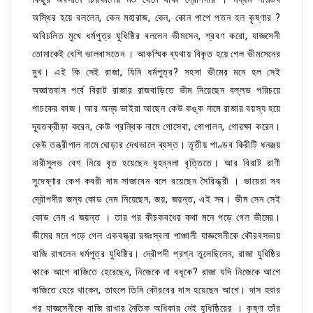
অস্থির হয়ে বললেন, কেন মহারাজ, কেন, কোন পাপে পতন হল কৃষ্ণার ?
অবিচলিত মুখে ধর্মপুত্র যুধিষ্ঠির বললেন ভীমসেন, শ্রবণ করো, যাজ্ঞসেনী
তোমাকেই বেশি ভালবাসতেন । আকস্মিক ব্যথায় বিকৃত হয়ে গেল ভীমসেনের
মুখ। এই কি সেই রাজা, যিনি ধর্মপুত্র? সহসা ভীমের মনে হল সেই
অজ্ঞাতবাস পর্বে বিরাট রাজার রাজবাড়িতে ভীম নিয়েছেন বল্লভ পরিচয়ে
পাচকের কাজ। আর অন্য ভাইরা আছেন কেউ কঙ্ক নামে রাজার বয়স্য হয়ে
দ‍্যূতক্রীড়া করেন, কেউ গ্রন্থিক নামে গোসেবা, গোপালন, গোরক্ষা করেন।
কেউ তন্ত্রীপাল নামে ঘোড়ার দেখভালে ব্যস্ত। তৃতীয় পাণ্ডব কিরীটি ধনঞ্জয়
নারীসুলভ বেশ নিয়ে বৃত হয়েছেন বৃহন্নলা বৃত্তিতে। আর বিরাট রাণী
সুদেষ্ণার কেশ কবরী দাম সাজাবেন বলে রয়েছেন সৈরিন্ধ্রী । ভায়েরা সব
দ্রৌপদীর জন্য কোড নেম নিয়েছেন, জয়, জয়ন্ত, এই সব। ভীম সেন সেই
কোড নেম এ জয়ন্ত । তার পর কীচকবধের কথা মনে পড়ে গেল ভীমের।
ভীমের মনে পড়ে গেল একবস্ত্রা রজঃস্বলা পাঞ্চালী যাজ্ঞসেনীকে কৌরবসভায়
বাজি রাখলেন ধর্মপুত্র যুধিষ্ঠির। দ্রৌপদী প্রশ্ন তুলেছিলেন, রাজা যুধিষ্ঠির
কাকে আগে বাজিতে হেরেছেন, নিজেকে না বধূকে? রাজা যদি নিজেকে আগে
বাজিতে হেরে থাকেন, তাহলে তিনি কৌরবের দাস হয়েছেন আগে। দাস হবার
পর যাজ্ঞসেনীকে বাজি রাখার নৈতিক অধিকার নেই যুধিষ্ঠিরের । কৃষ্ণা তাঁর