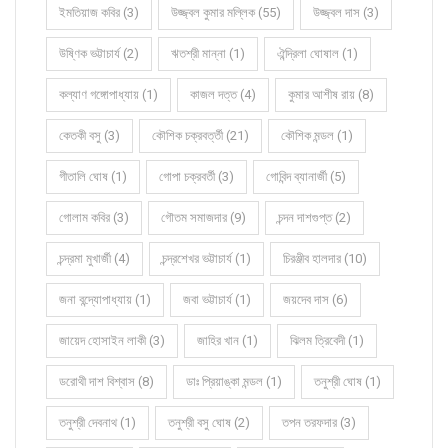
ইমতিয়াজ কবির (3)
উজ্জ্বল কুমার মল্লিক (55)
উজ্জ্বল দাস (3)
উষ্ণিক ভট্টাচার্য (2)
ঋতশ্রী মান্না (1)
ঐন্দ্রিলা ঘোষাল (1)
কল্যাণ গঙ্গোপাধ্যায় (1)
কাজল দত্ত (4)
কুমার আশীষ রায় (8)
কেতকী বসু (3)
কৌশিক চক্রবর্ত্তী (21)
কৌশিক মন্ডল (1)
গীতালি ঘোষ (1)
গোপা চক্রবর্তী (3)
গোবিন্দ ব্যানার্জী (5)
গোলাম কবির (3)
গৌতম সমাজদার (9)
চন্দন দাশগুপ্ত (2)
চন্দ্রমা মুখার্জী (4)
চন্দ্রশেখর ভট্টাচার্য (1)
চিরঞ্জীব হালদার (10)
জনা বন্দ্যোপাধ্যায় (1)
জবা ভট্টাচার্য (1)
জয়দেব দাস (6)
জায়েদ হোসাইন লাকী (3)
জাহির খান (1)
ঝিলম ত্রিবেদী (1)
ডরোথী দাশ বিশ্বাস (8)
ডাঃ প্রিয়াঙ্কা মন্ডল (1)
তনুশ্রী ঘোষ (1)
তনুশ্রী দেবনাথ (1)
তনুশ্রী বসু ঘোষ (2)
তপন তরফদার (3)