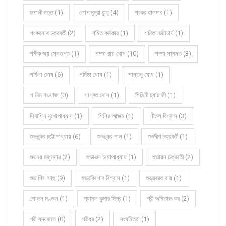
রূপালী দত্ত (1)
লোপামুদ্রা কুন্ডু (4)
শংকর হালদার (1)
শংকরনাথ চক্রবর্তী (2)
শমিত কর্মকার (1)
শমিতা ভট্টাচার্য (1)
শমীক জয় সেনগুপ্ত (1)
শম্পা রায় বোস (10)
শম্পা সামন্ত (3)
শর্মিলা ঘোষ (6)
শর্মিষ্ঠা ঘোষ (1)
শান্তনু ঘোষ (1)
শামীম নওয়াজ (0)
শাশ্বত বোস (1)
শিঞ্জিনী চ্যাটার্জী (1)
শিবাশিস মুখোপাধ্যায় (1)
শিশির আজম (1)
শীতল বিশ্বাস (3)
শুভঙ্কর চট্টোপাধ্যায় (6)
শুভঙ্কর পাল (1)
শুভদীপ চক্রবর্তী (1)
শুভময় মজুমদার (2)
শুভাঞ্জন চট্টোপাধ্যায় (1)
শুভায়ন চক্রবর্তী (2)
শুভাশিস সাহু (9)
শুভ্রকিশোর বিশ্বাস (1)
শুভ্রব্রত রায় (1)
শোভন মণ্ডল (1)
শ্যামল কুমার মিশ্র (1)
শ্রী অমিতাভ কর (2)
শ্রী সদ্যজাত (0)
শ্রীধর (2)
সংঘমিত্রা (1)