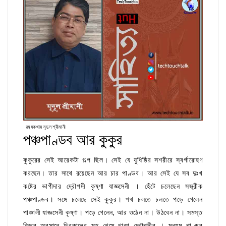
রম‍্যকথায় মৃদুল শ্রীমানী
পঞ্চপাণ্ডব আর কুকুর
কুকুরের সেই আরেকটা গল্প ছিল। সেই যে যুধিষ্ঠির সশরীরে স্বর্গারোহণ
করছেন। তার সাথে রয়েছেন আর চার পাণ্ডব। আর সেই যে সব দুঃখ
কষ্টের ভাগীদার দ্রৌপদী কৃষ্ণা যাজ্ঞসেনী । হেঁটে চলেছেন সস্ত্রীক
পঞ্চপাণ্ডব। সঙ্গে চলেছে সেই কুকুর। পথ চলতে চলতে পড়ে গেলেন
পাঞ্চালী যাজ্ঞসেনী কৃষ্ণা। পড়ে গেলেন, আর ওঠেন না। উঠবেন না। সমস্ত
কিছুর অবসানে চিরকালের মত থেমে থাকা দ্রৌপদীর । মধ্যম পাণ্ডব