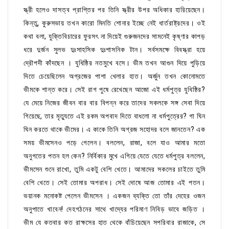
স্ত্রী হলেও দাসত্ব প্রাপ্তির পর তিনি স্ত্রীর উপর অধিকার হারিয়েছেন।
কিন্তু, কুরুসভায় তখন কারো মিনতি শোনার ইচ্ছে নেই ধার্তরাষ্ট্রদের। ওই
কথা বলা, যুক্তিবিচারের ফুরসৎ না দিয়েই গুরুজনদের সামনেই কৃষ্ণার কাপড়
ধরে দুর্জন সুলভ দুঃসাহসিক দুঃশাসনিক টান। সর্বসমক্ষে বিবস্ত্রা হয়ে
দ্রৌপদী কাঁদছেন । যুধিষ্ঠির নতমুখে বসে। ভীম তখন আগুন দিয়ে পুড়িয়ে
দিতে চেয়েছিলেন অগ্রজের পাশা খেলার হাত। অর্জুন তখন কোনোমতে
ভীমকে শান্ত করে। সেই রাগ পুষে রেখেছেন আজো এই ধর্মপুত্র যুধিষ্ঠির?
যে মেয়ে নিজের জীবন বার বার বিপন্ন করে তাদের সকলকে সঙ্গ সেবা দিয়ে
গিয়েছে, তার মৃত্যুতে এই রকম অপবাদ দিতে বাধলো না ধর্মপুত্রের? গা ঘিন
ঘিন করতে থাকে ভীমের। এ কাকে তিনি অগ্রজ সহোদর বলে জানতেন? এক
সময় ভীমসেনও পড়ে গেলেন। বললেন, রাজা, বলে যাও আমার মতো
অনুগতের পতন হল কেন? নির্বিকার মুখে এগিয়ে যেতে যেতে ধর্মপুত্র বললেন,
ভীমসেন শুনে রাখো, তুমি একটু বেশি খেতে। আমাদের সকলের চাইতে তুমি
বেশি খেতে। সেই তোমার অপরাধ। সেই দোষে আজ তোমার এই পতন।
ভয়ানক মনোকষ্ট পেলেন ভীমসেন । একজন ব্যক্তি তো তাঁর দেহের ওজন
অনুপাতে খাবেন! দেহগঠনের সাথে খাদ্যের পরিমাণ নিবিড় ভাবে জড়িত ।
ভীম যে কতবার কত রাক্ষসের হাত থেকে বাঁচিয়েছেন সপরিবার রাজাকে, সে