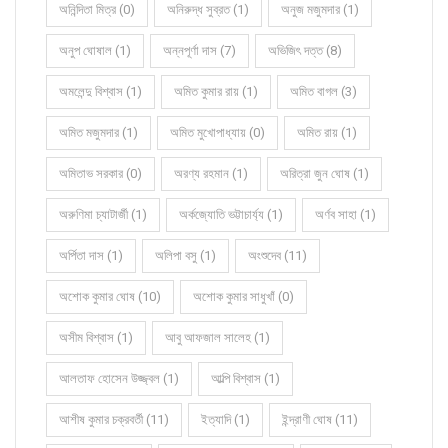
অনিন্দিতা মিত্র (0)
অনিরুদ্ধ সুব্রত (1)
অনুজ মজুমদার (1)
অনুপ ঘোষাল (1)
অন্নপূর্ণা দাস (7)
অভিজিৎ দত্ত (8)
অমলেন্দু বিশ্বাস (1)
অমিত কুমার রায় (1)
অমিত বাগল (3)
অমিত মজুমদার (1)
অমিত মুখোপাধ্যায় (0)
অমিত রায় (1)
অমিতাভ সরকার (0)
অরণ্য রহমান (1)
অরিত্রা জুন ঘোষ (1)
অরুণিমা চ্যাটার্জী (1)
অর্কজ্যোতি ভট্টাচার্য্য (1)
অর্ণব সাহা (1)
অর্পিতা দাস (1)
অলিপা বসু (1)
অংশুদেব (11)
অশোক কুমার ঘোষ (10)
অশোক কুমার সাধুখাঁ (0)
অসীম বিশ্বাস (1)
আবু আফজাল সালেহ (1)
আলতাফ হোসেন উজ্জ্বল (1)
আল্পি বিশ্বাস (1)
আশীষ কুমার চক্রবর্তী (11)
ইত্যাদি (1)
ইন্দ্রাণী ঘোষ (11)