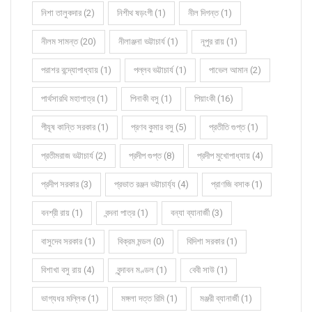
নিশা তালুকদার (2)
নিশীথ ষড়ংগী (1)
নীল দিগন্ত (1)
নীলম সামন্ত (20)
নীলাঞ্জনা ভট্টাচার্য (1)
নূপুর রায় (1)
পরাশর বন্দ্যোপাধ্যায় (1)
পল্লব ভট্টাচার্য (1)
পাভেল আমান (2)
পার্থসারথি মহাপাত্র (1)
পিনাকী বসু (1)
পিয়াংকী (16)
পীযূষ কান্তি সরকার (1)
প্রণব কুমার বসু (5)
প্রতীতি গুপ্ত (1)
প্রতীমরাজ ভট্টাচার্য (2)
প্রদীপ গুপ্ত (8)
প্রদীপ মুখোপাধ্যায় (4)
প্রদীপ সরকার (3)
প্রভাত রঞ্জন ভট্টাচার্য্য (4)
প্রাণজি বসাক (1)
বনশ্রী রায় (1)
বন্দনা পাত্র (1)
বন্যা ব্যানার্জী (3)
বাসুদেব সরকার (1)
বিক্রম মন্ডল (0)
বিদিশা সরকার (1)
বিশাখা বসু রায় (4)
বৃন্দাবন মণ্ডল (1)
বেবী সাউ (1)
ভাগ্যধর মল্লিক (1)
মঙ্গলা দত্ত রিমি (1)
মঞ্জরী ব্যানার্জী (1)