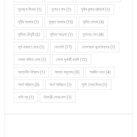
সুদেষ্ণা সিনহা (1)
সুপায়ণ দাস (1)
সুবীর কুমার ভট্টাচার্য (1)
সুবীর সরকার (1)
সুব্রত সরকার (15)
সুমিত মোদক (4)
সুমিতা চৌধুরী (2)
সুমিতা পয়ড়্যা (1)
সুশান্ত সেন (8)
সূর্য নারায়ণ ঘোষ (1)
সোনালি (17)
সোমপ্রভা বন্দোপাধ্যায় (1)
সোমা পালিত ঘোষ (1)
সোমা মুখার্জী বাবলি (12)
স্বপ্ননীল বিশ্বাস (1)
স্বপ্না মজুমদার (3)
স্মরজিৎ দত্ত (4)
স্মার্ত পরিয়াল (3)
স্মার্ত পারিয়াল (1)
স্মৃতি শেখর মিত্র (1)
হাসি বসু (1)
হিমাদ্রী শেখর দাস (1)