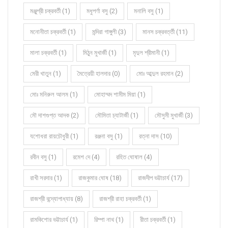
মঞ্জুশ্রী চক্রবর্তী (1)
মধুপর্ণা বসু (2)
মনালি বসু (1)
মনোনীতা চক্রবর্তী (1)
মন্দিরা গাঙ্গুলী (3)
মানস চক্রবর্ত্তী (11)
মালা চক্রবর্তী (1)
মিঠুন মুখার্জী (1)
মৃদুল শ্রীমানী (1)
মেরী খাতুন (1)
মৈত্রেয়ী হালদার (0)
মোঃ আব্দুল রহমান (2)
মোঃ মনিরুল আলম (1)
মোহাম্মদ শামীম মিয়া (1)
মৌ দাশগুপ্ত আদক (2)
মৌমিতা চ্যাটার্জী (1)
মৌসুমী মুখার্জী (3)
যশোধরা রায়চৌধুরী (1)
রঞ্জনা বসু (1)
রত্না দাস (10)
রবীন বসু (1)
রমেশ দে (4)
রহিত ঘোষাল (4)
রাখী সরদার (1)
রাজকুমার ঘোষ (18)
রাজদীপ ভট্টাচার্য (17)
রাজশ্রী বন্দ্যোপাধ্যায় (8)
রাজশ্রী রাহা চক্রবর্তী (1)
রামকিশোর ভট্টাচার্য (1)
রিম্পা নাথ (1)
রীতা চক্রবর্তী (1)