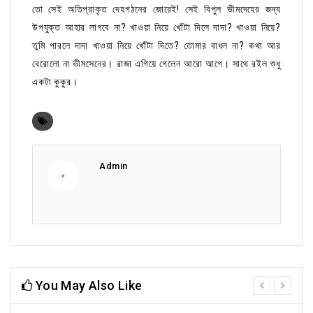
তো সেই অতিপ্রাকৃত দেহগঠনের জোরেই! সেই বিপুল ভীমদেহের জন্য
উপযুক্ত আহার লাগবে না? খাওয়া নিয়ে খোঁটা দিলে দাদা? খাওয়া নিয়ে?
তুমি পারলে দাদা খাওয়া নিয়ে খোঁটা দিতে? তোমার বাধল না? কথা আর
বেরোলো না ভীমসেনের। রাজা এগিয়ে গেলেন আরো আগে। সাথে রইল শুধু
একটা কুকুর।
Admin
You May Also Like
prev
next