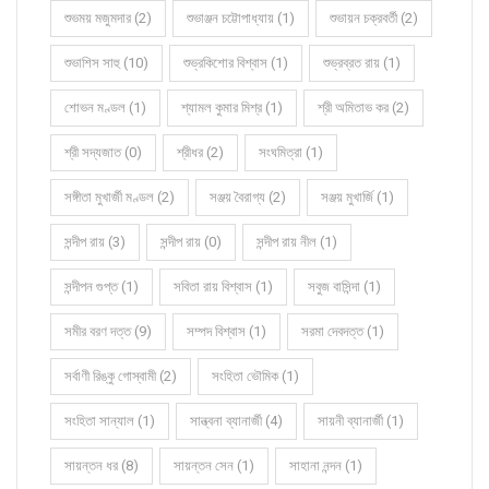
শুভময় মজুমদার (2)
শুভাঞ্জন চট্টোপাধ্যায় (1)
শুভায়ন চক্রবর্তী (2)
শুভাশিস সাহু (10)
শুভ্রকিশোর বিশ্বাস (1)
শুভ্রব্রত রায় (1)
শোভন মণ্ডল (1)
শ্যামল কুমার মিশ্র (1)
শ্রী অমিতাভ কর (2)
শ্রী সদ্যজাত (0)
শ্রীধর (2)
সংঘমিত্রা (1)
সঙ্গীতা মুখার্জী মণ্ডল (2)
সঞ্জয় বৈরাগ্য (2)
সঞ্জয় মুখার্জি (1)
সন্দীপ রায় (3)
সন্দীপ রায় (0)
সন্দীপ রায় নীল (1)
সন্দীপন গুপ্ত (1)
সবিতা রায় বিশ্বাস (1)
সবুজ বাসিন্দা (1)
সমীর বরণ দত্ত (9)
সম্পদ বিশ্বাস (1)
সরমা দেবদত্ত (1)
সর্বাণী রিঙ্কু গোস্বামী (2)
সংহিতা ভৌমিক (1)
সংহিতা সান্যাল (1)
সান্ত্বনা ব্যানার্জী (4)
সায়নী ব্যানার্জী (1)
সায়ন্তন ধর (8)
সায়ন্তন সেন (1)
সাহানা নন্দন (1)