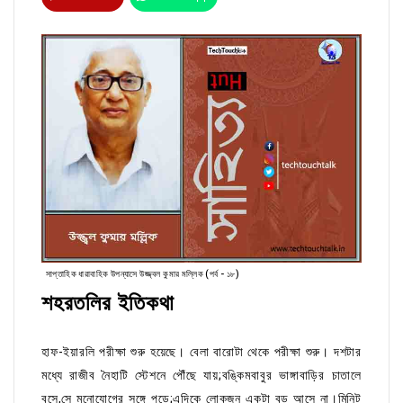
সাপ্তাহিক ধারাবাহিক উপন্যাসে উজ্জ্বল কুমার মল্লিক (পর্ব - ১৮)
শহরতলির ইতিকথা
হাফ-ইয়ারলি পরীক্ষা শুরু হয়েছে। বেলা বারোটা থেকে পরীক্ষা শুরু। দশটার
মধ্যে রাজীব নৈহাটি স্টেশনে পৌঁছে যায়;বঙ্কিমবাবুর ভাঙ্গাবাড়ির চাতালে
বসে,সে মনোযোগের সঙ্গে পড়ে;এদিকে লোকজন একটা বড় আসে না।মিনিট