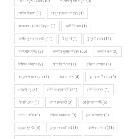
অশোক কুমার ঘোষ (10)
অশোক কুমার সাধুখাঁ (0)
অসীম বিশ্বাস (1)
আবু আফজাল সালেহ (1)
আলতাফ হোসেন উজ্জ্বল (1)
আল্পি বিশ্বাস (1)
আশীষ কুমার চক্রবর্তী (11)
ইত্যাদি (1)
ইন্দ্রাণী ঘোষ (11)
ইমতিয়াজ কবির (3)
উজ্জ্বল কুমার মল্লিক (55)
উজ্জ্বল দাস (3)
উষ্ণিক ভট্টাচার্য (2)
ঋতশ্রী মান্না (1)
ঐন্দ্রিলা ঘোষাল (1)
কল্যাণ গঙ্গোপাধ্যায় (1)
কাজল দত্ত (4)
কুমার আশীষ রায় (8)
কেতকী বসু (3)
কৌশিক চক্রবর্ত্তী (21)
কৌশিক মন্ডল (1)
গীতালি ঘোষ (1)
গোপা চক্রবর্তী (3)
গোবিন্দ ব্যানার্জী (5)
গোলাম কবির (3)
গৌতম সমাজদার (9)
চন্দন দাশগুপ্ত (2)
চন্দ্রমা মুখার্জী (4)
চন্দ্রশেখর ভট্টাচার্য (1)
চিরঞ্জীব হালদার (11)