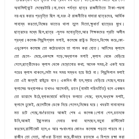
অ্যাসিস্ট্যান্ট সেক্রেটারি।না,তখন পর্যন্ত ছাত্র রাজনীতিতে টাকা-পয়সা
নয়-ছয় করার প্রবৃত্তি ছিল না,বরং ঐ রাজনীতির দাদারা ছাত্রদের, আর্থিক
সাহায্য করতো,নিজের ভাতের থালা তুলে দিতো,ক্ষুধার্ত ছাত্রের মুখে।
ছাত্রদের মধ্যে ছিল,ছাত্র -সুলভ মনোবৃত্তি,আর শিক্ষকদের প্রতি অসীম
শ্রদ্ধা।কলেজ-প্রিন্সিপ্যাল মশাই, কলেজে রাউন্ড দিতেন,বিশেষ করে,কো-
এডুকেশন কলেজে তো কঠোরভাবে তা পালন করা হোত। আর্টসের ক্লাসে
তো ছেলে- মেয়ে,একসঙ্গে পড়ে;অধ্যাপক মশাই ,ক্লাস থেকে বেড়িয়ে
গেলে,ছাত্রীদেরও ক্লাস থেকে বেড়োনোর কথা; অনেক সময়,ঐ একই ঘরে
পরের ক্লাস থাকলে,সেটা সব সময় সম্ভব হয়ে উঠে না। প্রিন্সিপাল মশাই
তো এই জন্যই রাউন্ডে যান। একদিন কী হল,স্যার বেড়িয়ে গেছেন,পরের
ক্লাসের অধ্যাপকও তখনও আসেননি, রতন (নামটা পরিবর্তিত) বলে একজন
তো ডায়াসে উঠে,ব্লাকবোর্ডে কবিত্ব ফলাতে গেছে; ব্যস,অধ্যক্ষ মশাই,
ক্লাসে ঢুকেই, ছেলেটিকে ডেকে নিয়ে গেলেন,নিজের ঘরে। খবরটা দাবানলের
মত রটে গেছে,নাঃ!রতনের আজই শেষ এ কলেজ।শোনা গেল,রতনকে
উনি,আজই ট্রান্সফার নেবার কথা বলেছেন,নতুবা রাস্টিকেট
করবেন;রাস্টিকেট হলে,ও আর পঃবাংলার কোনও কলেজে পড়তে পারবে না।
রাজীব তো নেতা, না!ওরা চিন্তা করে,কীভাবে রতনকে এ বিপদে রক্ষা করা