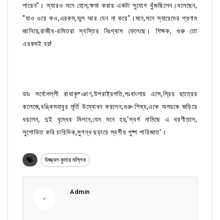
পারেন"। স্যারও মনে হোল,ক্ষমা করার একটা সুযোগ খুঁজছিলেন।বলেছেন,
"যাও ওরে কও,এরকম,ভুল আর যেন না করে"।মনে,মনে স্যারেদের প্রণাম
জানিয়ে,রাজীব-রমিতরা স্বস্তির নিঃশ্বাস ফেলেছে। শিক্ষক, গুরু তো
এরকমই হয়!
ডাঃ সর্বোপল্লী রাধাকৃষ্ঞাণ,উপরাষ্ট্রপতি,পঃবাংলায় এসে,প্রিয় ছাত্রের
কলেজে,বঙ্কিমবাবুর মূর্তি উদ্বোধন করলেন;গুরু-শিষ্য,একে অপরকে জড়িয়ে
ধরলেন, দুই বৃদ্ধের মিলনে,যেন মনে হয়,'স্বর্গ নামিছে এ ধরণীতলে,
সুশোভিত করি চারিদিক,সুগন্ধ ছড়ায়ে স্বর্গীয় পুষ্প পারিজাত'।
উজ্জ্বল কুমার মল্লিক
Admin