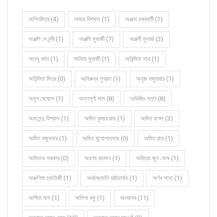
অগ্নিমিত্র (4)
অজয় বিশ্বাস (1)
অঞ্জনা চক্রবর্তী (1)
অঞ্জলি দে নন্দী (1)
অঞ্জলি মুখার্জী (7)
অঞ্জলী মুখার্জ (3)
অতনু বর্মন (1)
অনিতা মুখার্জী (1)
অনিন্দিতা নাথ (1)
অনিন্দিতা মিত্র (0)
অনিরুদ্ধ সুব্রত (1)
অনুজ মজুমদার (1)
অনুপ ঘোষাল (1)
অন্নপূর্ণা দাস (8)
অভিজিৎ দত্ত (8)
অমলেন্দু বিশ্বাস (1)
অমিত কুমার রায় (1)
অমিত বাগল (3)
অমিত মজুমদার (1)
অমিত মুখোপাধ্যায় (0)
অমিত রায় (1)
অমিতাভ সরকার (0)
অরণ্য রহমান (1)
অরিত্রা জুন ঘোষ (1)
অরুণিমা চ্যাটার্জী (1)
অর্কজ্যোতি ভট্টাচার্য্য (1)
অর্ণব সাহা (1)
অর্পিতা দাস (1)
অলিপা বসু (1)
অংশুদেব (11)