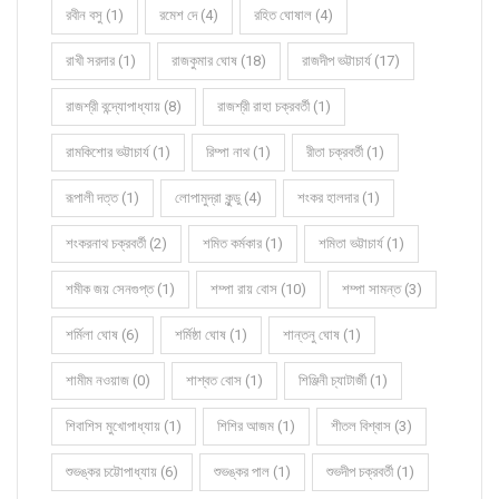
রবীন বসু (1)
রমেশ দে (4)
রহিত ঘোষাল (4)
রাখী সরদার (1)
রাজকুমার ঘোষ (18)
রাজদীপ ভট্টাচার্য (17)
রাজশ্রী বন্দ্যোপাধ্যায় (8)
রাজশ্রী রাহা চক্রবর্তী (1)
রামকিশোর ভট্টাচার্য (1)
রিম্পা নাথ (1)
রীতা চক্রবর্তী (1)
রূপালী দত্ত (1)
লোপামুদ্রা কুন্ডু (4)
শংকর হালদার (1)
শংকরনাথ চক্রবর্তী (2)
শমিত কর্মকার (1)
শমিতা ভট্টাচার্য (1)
শমীক জয় সেনগুপ্ত (1)
শম্পা রায় বোস (10)
শম্পা সামন্ত (3)
শর্মিলা ঘোষ (6)
শর্মিষ্ঠা ঘোষ (1)
শান্তনু ঘোষ (1)
শামীম নওয়াজ (0)
শাশ্বত বোস (1)
শিঞ্জিনী চ্যাটার্জী (1)
শিবাশিস মুখোপাধ্যায় (1)
শিশির আজম (1)
শীতল বিশ্বাস (3)
শুভঙ্কর চট্টোপাধ্যায় (6)
শুভঙ্কর পাল (1)
শুভদীপ চক্রবর্তী (1)