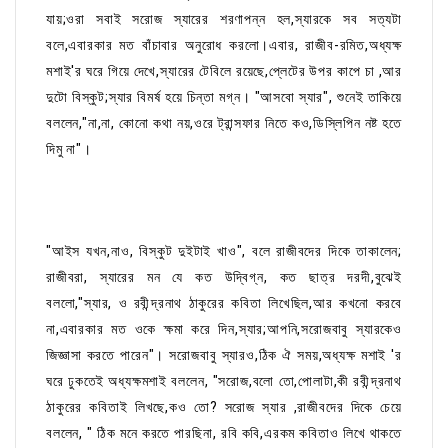
যায়;ওরা সবাই সরোজ স্যারের শরণাপন্ন হল,স্যারকে সব সত্যটা
বলে,এবারকার মত বাঁচাবার অনুরোধ করলো।এবার, রাজীব-রমিত,অধ্যক্ষ
মশাই'র ঘরে গিয়ে দেখে,স্যারের টেবিলে রয়েছে,প্লেটের উপর কাপে চা ,আর
দুটো বিস্কুট;স্যার বিমর্ষ হয়ে চিন্তা মগ্ন। "আসবো স্যার", শুনেই তাকিয়ে
বললেন,"না,না, কোনো কথা নয়,ওরে ট্রান্সফার নিতে কও,ডিস্লিপিন নষ্ট হতে
দিমু না"।
"আইস যখন,নাও, বিস্কুট দুইটাই খাও", বলে রাজীবদের দিকে তাকালেন;
রাজীবরা, স্যারের মন যে কত উদ্বিগ্ন, কত ছাত্র দরদী,বুঝেই
বললো,"স্যার, ও রবীন্দ্রনাথ ঠাকুরের কবিতা লিখেছিল,আর কখনো করবে
না,এবারকার মত ওকে ক্ষমা করে দিন,স্যার;আপনি,সরোজবাবু স্যারকেও
জিজ্ঞাসা করতে পারেন"। সরোজবাবু স্যারও,ঠিক ঐ সময়,অধ্যক্ষ মশাই 'র
ঘরে ঢুকতেই অধ্যক্ষমশাই বললেন, "সরোজ,বলো তো,পোলাটা,কী রবীন্দ্রনাথ
ঠাকুরের কবিতাই লিখছে,কও তো? সরোজ স্যার ,রাজীবদের দিকে চেয়ে
বললেন, " ঠিক মনে করতে পারছিনা, রবি কবি,এরকম কবিতাও লিখে থাকতে