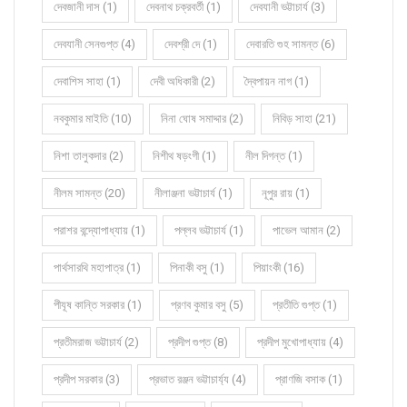
দেবজানী দাস (1)
দেবনাথ চক্রবর্তী (1)
দেবযানী ভট্টাচার্য (3)
দেবযানী সেনগুপ্ত (4)
দেবশ্রী দে (1)
দেবারতি গুহ সামন্ত (6)
দেবাশিস সাহা (1)
দেবী অধিকারী (2)
দ্বৈপায়ন নাগ (1)
নবকুমার মাইতি (10)
নিনা ঘোষ সমাদ্দার (2)
নিবিড় সাহা (21)
নিশা তালুকদার (2)
নিশীথ ষড়ংগী (1)
নীল দিগন্ত (1)
নীলম সামন্ত (20)
নীলাঞ্জনা ভট্টাচার্য (1)
নূপুর রায় (1)
পরাশর বন্দ্যোপাধ্যায় (1)
পল্লব ভট্টাচার্য (1)
পাভেল আমান (2)
পার্থসারথি মহাপাত্র (1)
পিনাকী বসু (1)
পিয়াংকী (16)
পীযূষ কান্তি সরকার (1)
প্রণব কুমার বসু (5)
প্রতীতি গুপ্ত (1)
প্রতীমরাজ ভট্টাচার্য (2)
প্রদীপ গুপ্ত (8)
প্রদীপ মুখোপাধ্যায় (4)
প্রদীপ সরকার (3)
প্রভাত রঞ্জন ভট্টাচার্য্য (4)
প্রাণজি বসাক (1)