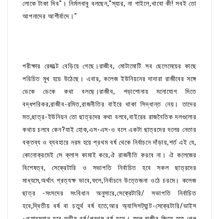
লোকে টাকা দিব"। নির্মলবাবু বলছেন,"স্যার, না গাইলে,খাবো কী! সবই তো
আপনাদের আশীর্বাদে।"
পরীক্ষার রেজাল্ট বেড়িয়ে গেছে।রাজীব, মোটামোটি সব ছেলেমেয়ের কাছে
পরিচিত মুখ হয়ে উঠেছে। এবার, কলেজ ইউনিয়নের দাদারা রাজীবের সঙ্গে
ডেকে ডেকে কথা বলছে।রাজীব, পড়াশোনায় মনোযোগ দিতে
বদ্ধপরিকর;রাজীব-রমিত,রাজনীতির বাইরে থাকা সিদ্ধান্ত নেয়। তাদের
মত,ছাত্র-ইউনিয়ন তো ছাত্রদের কথা বলবে,বাইরের রাজনৈতিক দলগুলোর
কথায় চলবে কেন?যাই হোক,এস-এস-ও বলে একটা ছাত্রদের দলের নেতার
বক্তব্য ও ব্যবহারে নরম হয়ে প্রথম বর্ষ থেকে নির্বাচনে দাঁড়ায়,শর্ত এই যে,
কোনোক্রমেই সে ক্লাস কামাই করে,ঐ রাজনীতি করবে না। ঐ কলেজের
বিশেষত্ব, সেক্রেটারি ও সভাপতি নির্বাচিত হবে সকল ছাত্রদের
মাধ্যমে,অর্থাৎ প্রত্যক্ষ ভাবে,ফলে,নির্বাচনে উত্তেজনা ওঠে চরমে। কলেজ
ছাত্র -সংসদের সংবিধান অনুসারে,সেক্রেটারি/ সভাপতি নির্বাচিত
হবে,দ্বিতীয় বর্ষ বা চতুর্থ বর্ষ হতে;আর অ্যাসিসট্যান্ট-সেক্রেটারি/ভাইস
-চেয়ারম্যান হবে তৃতীয় বর্ষ/প্রথম বর্ষ হতে। ফলে,রাজীব জিতে হয়ে গেল