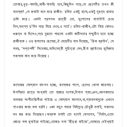
তোমার,খুড়-শাশুড়ি,মামী-শাশুড়ি হবে,কিছুদিন পড়ে;সে ছেলেটির তখন কী
অবস্থা! ,সে কথাটা মনে করে রাজীব- রমিত একটু হাসে,একটু দূরত্ব রাখার
চেষ্টা করে। একটা প্রগলভ ছাত্রী তো, ভূগোলের খাতাটাই চেয়ে
নিল,অবশ্য দু'দিন পড়ে দিয়ে দেবে,এ শর্তে। রমিত-রাজীব,এটা নিয়ে কোনও
গুরুত্ব না দিলেও,পরে বুঝতে পারলো একটা জটিলতার সম্মুখীন হতে হচ্ছে
রাজীবকে। ওর ক্লাসের ছেলেরা,ঐ মেয়েটির নাম দিয়েছে, 'রিনা ব্রাউন'; সে
সময়, 'সপ্তপদী' সিনেমায়,অভিনেত্রী সুচিত্রা সেন,রীণা ব্রাউনের ভূমিকায়
সকলকে মাত করে দিয়েছে।
কলেজের সোস্যাল ফাংশন হচ্ছে, কলেজের পাশে, রেলের খোলা জায়গায়।
উপস্থিত ছাত্র সংখ্যাই তো হাজার দশেক,বিশাল প্যাণ্ডেল,কোলকাতার
নামকরা সংগীতশিল্পীরা গাইছে এ সোস্যাল ফাংশনে,না,শ্যামলবাবুকে এখানে
গাওয়ার জন্য বলা হয়নি। একা নতুন গায়ক নির্মলেন্দু চৌধুরী মশাই, সকলের
মন জয় করে নিয়েছেন।অধ্যক্ষ মশাই তো বলেই ফেললেন, "নির্মল,এতো
জোরে গলা ছ্যাইরা গাইছো,তোমার গলা 'ছিঁড়রা যাইবো',তোমারে দেইখ্যাই