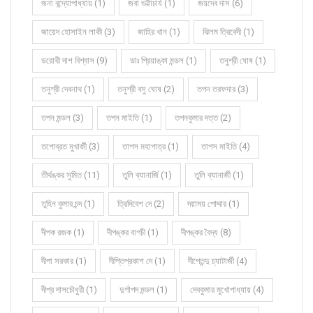
জনা বন্দ্যোপাধ্যায় (1)
জবা ভট্টাচার্য (1)
জয়দেব দাস (6)
জায়েদ হোসাইন লাকী (3)
জাহির খান (1)
ঝিলম ত্রিবেদী (1)
ডরোথী দাশ বিশ্বাস (9)
ডাঃ প্রিয়াঙ্কা মন্ডল (1)
তনুশ্রী ঘোষ (1)
তনুশ্রী দেবনাথ (1)
তনুশ্রী বসু ঘোষ (2)
তপন তরফদার (3)
তপন মন্ডল (3)
তপন মাইতি (1)
তপনকুমার দত্ত (2)
তপোব্রত মুখার্জী (3)
তাপস মহাপাত্র (1)
তাপস মাইতি (4)
তীর্থঙ্কর সুমিত (11)
তুলি ব্যানার্জি (1)
তুলি ব্যানার্জী (1)
তুহিন কুমার চন্দ (1)
ত্রিদিবেশ দে (2)
দয়াময় পোদ্দার (1)
দীপক রজক (1)
দীপঙ্কর বাগচী (1)
দীপঙ্কর বৈদ্য (8)
দীপা সরকার (1)
দীপ্তিপ্রকাশ দে (1)
দীপ্তেন্দু চ্যাটার্জী (4)
দীপ্র দাসচৌধুরী (1)
দুর্গাপদ মন্ডল (1)
দেবকুমার মুখোপাধ্যায় (4)