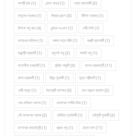
বনশ্রী রায় (1)
বন্দনা পাত্র (1)
বন্যা ব্যানার্জী (3)
বাসুদেব সরকার (1)
বিক্রম মন্ডল (0)
বিদিশা সরকার (1)
বিশাখা বসু রায় (4)
বৃন্দাবন মণ্ডল (1)
বেবী সাউ (1)
ভাগ্যধর মল্লিক (1)
মঙ্গলা দত্ত রিমি (1)
মঞ্জরী ব্যানার্জী (1)
মঞ্জুশ্রী চক্রবর্তী (1)
মধুপর্ণা বসু (2)
মনালি বসু (1)
মনোনীতা চক্রবর্তী (1)
মন্দিরা গাঙ্গুলী (3)
মানস চক্রবর্ত্তী (11)
মালা চক্রবর্তী (1)
মিঠুন মুখার্জী (1)
মৃদুল শ্রীমানী (1)
মেরী খাতুন (1)
মৈত্রেয়ী হালদার (0)
মোঃ আব্দুল রহমান (2)
মোঃ মনিরুল আলম (1)
মোহাম্মদ শামীম মিয়া (1)
মৌ দাশগুপ্ত আদক (2)
মৌমিতা চ্যাটার্জী (1)
মৌসুমী মুখার্জী (3)
যশোধরা রায়চৌধুরী (1)
রঞ্জনা বসু (1)
রত্না দাস (11)