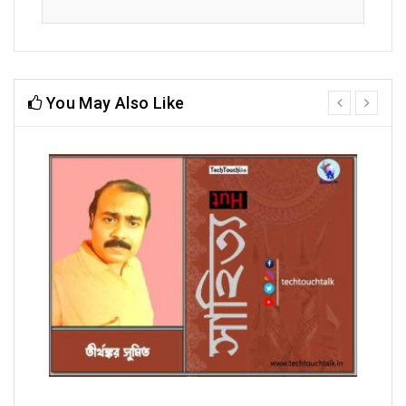
You May Also Like
prev
next
অণুগল্পে তীর্থঙ্কর সুমিত