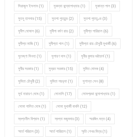
সিরাজুল ইসলাম (1)
সুকন্যা বন্দ্যোপাধ্যায় (1)
সুকান্ত পাল (3)
সুতনু হালদার (15)
সুতপা পুততুন্ড (2)
সুতপা পূততুণ্ড (3)
সুদীপ ঘোষাল (6)
সুদীপা বর্মণ রায় (2)
সুদীপ্ত পারিয়াল (6)
সুদীপ্ত মাজি (1)
সুদীপ্তা পাল (1)
সুদীপ্তা রায় চৌধুরী মুখার্জী (6)
সুদেষ্ণা সিনহা (1)
সুপায়ণ দাস (1)
সুবীর কুমার ভট্টাচার্য (1)
সুবীর সরকার (1)
সুব্রত সরকার (15)
সুমিত মোদক (4)
সুমিতা চৌধুরী (2)
সুমিতা পয়ড়্যা (1)
সুশান্ত সেন (8)
সূর্য নারায়ণ ঘোষ (1)
সোনালি (17)
সোমপ্রভা বন্দোপাধ্যায় (1)
সোমা পালিত ঘোষ (1)
সোমা মুখার্জী বাবলি (12)
স্বপ্ননীল বিশ্বাস (1)
স্বপ্না মজুমদার (3)
স্মরজিৎ দত্ত (4)
স্মার্ত পরিয়াল (3)
স্মার্ত পারিয়াল (1)
স্মৃতি শেখর মিত্র (1)