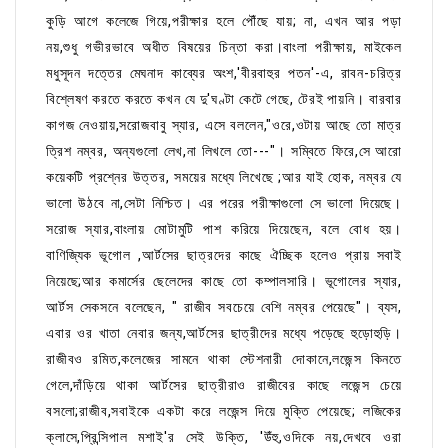
কুড়ি আগে কলেজে গিয়ে,পরীক্ষার হলে পৌঁছে যায়; না, এখন আর পড়া
নয়,শুধু গভীরভাবে অধীত বিষয়ের চিন্তা করা।বাংলা পরীক্ষায়, মাইকেল
মধুসূদন দত্তের মেঘনাদ কাব্যের অংশ,'বীরবাহুর পতন'-এ, রাবন-চরিত্র
বিশ্লেষণ করতে করতে কখন যে দু'ঘণ্টা কেটে গেছে, টেরই পায়নি। বারবার
কাগজ নেওয়ায়,সরোজবাবু স্যার, এসে বললেন,"ওরে,ওটায় আছে তো মাত্র
ত্রিশ নম্বর, অন্যগুলো লেখ,না লিখলে তো---"। সম্বিতে ফিরে,সে আরো
কয়েকটি প্রশ্নের উত্তর, সময়ের মধ্যে লিখেছে ;আর যাই হোক, নম্বর যে
ভালো উঠবে না,সেটা নিশ্চিত। এর পরের পরীক্ষাগুলো সে ভালো দিয়েছে।
সরোজ স্যার,বাংলায় মোটামুটি পাশ করিয়ে দিয়েছেন, বলে বোধ হয়।
বাণিজ্যিক ভূগোল ,আর্টসের ছাত্রদের কাছে ঐচ্ছিক হলেও প্রায় সবাই
নিয়েছে;আর কমার্সের ছেলেদের কাছে তো কম্পালসারি। ভূগোলের স্যার,
আর্টস সেকসনে বলেছেন, " রাজীব সবচেয়ে বেশি নম্বর পেয়েছে"। ব্যস,
এবার ওর খাতা নেবার জন্য,আর্টসের ছাত্রীদের মধ্যে পড়েছে হুড়োহুড়ি।
রাজীবও রমিত,কলেজের সামনে থাকা স্টেশনারী দোকানে,লজেন্স কিনতে
গেলে,দাঁড়িয়ে থাকা আর্টসের ছাত্রীরাও রাজীবের কাছে লজেন্স চেয়ে
বসলো;রাজীব,সবাইকে একটা করে লজেন্স দিয়ে মুক্তি পেয়েছে; লজিকের
ক্লাসে,প্রিন্সিপাল মশাই'র সেই উক্তি, 'উঁহু,ওদিকে নয়,দেখবে ওরা