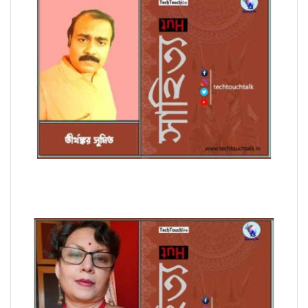
অণুগল্পে তীর্থঙ্কর সুমিত