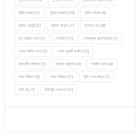
সুবীর সরকার (1)
সুব্রত সরকার (15)
সুমিত মোদক (4)
সুমিতা চৌধুরী (2)
সুমিতা পয়ড়্যা (1)
সুশান্ত সেন (8)
সূর্য নারায়ণ ঘোষ (1)
সোনালি (17)
সোমপ্রভা বন্দোপাধ্যায় (1)
সোমা পালিত ঘোষ (1)
সোমা মুখার্জী বাবলি (12)
স্বপ্ননীল বিশ্বাস (1)
স্বপ্না মজুমদার (3)
স্মরজিৎ দত্ত (4)
স্মার্ত পরিয়াল (3)
স্মার্ত পারিয়াল (1)
স্মৃতি শেখর মিত্র (1)
হাসি বসু (1)
হিমাদ্রী শেখর দাস (1)