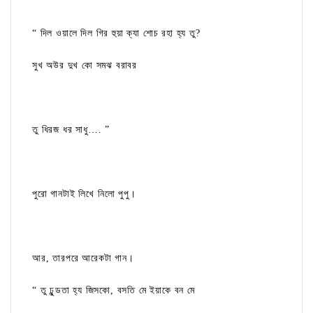
“ দিল ওয়ালে দিল গির হুয়া ক্যা শোচ রহা হ্য তু?
সুখ অউর দুখ কো সমঝ বরাবর
তু ধিরজ ধর সাধু…. ”
পুরো গানটাই লিখে নিলো পুপু।
আর, তারপরে আরেকটা গান।
“ তু ঢুন্ডতা হ্য জিসকো, বসতি মে ইয়াকে বন মে