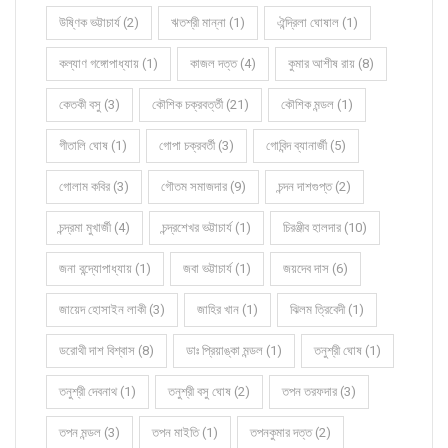
উষ্ণিক ভট্টাচার্য (2)
ঋতশ্রী মান্না (1)
ঐন্দ্রিলা ঘোষাল (1)
কল্যাণ গঙ্গোপাধ্যায় (1)
কাজল দত্ত (4)
কুমার আশীষ রায় (8)
কেতকী বসু (3)
কৌশিক চক্রবর্ত্তী (21)
কৌশিক মন্ডল (1)
গীতালি ঘোষ (1)
গোপা চক্রবর্তী (3)
গোবিন্দ ব্যানার্জী (5)
গোলাম কবির (3)
গৌতম সমাজদার (9)
চন্দন দাশগুপ্ত (2)
চন্দ্রমা মুখার্জী (4)
চন্দ্রশেখর ভট্টাচার্য (1)
চিরঞ্জীব হালদার (10)
জনা বন্দ্যোপাধ্যায় (1)
জবা ভট্টাচার্য (1)
জয়দেব দাস (6)
জায়েদ হোসাইন লাকী (3)
জাহির খান (1)
ঝিলম ত্রিবেদী (1)
ডরোথী দাশ বিশ্বাস (8)
ডাঃ প্রিয়াঙ্কা মন্ডল (1)
তনুশ্রী ঘোষ (1)
তনুশ্রী দেবনাথ (1)
তনুশ্রী বসু ঘোষ (2)
তপন তরফদার (3)
তপন মন্ডল (3)
তপন মাইতি (1)
তপনকুমার দত্ত (2)