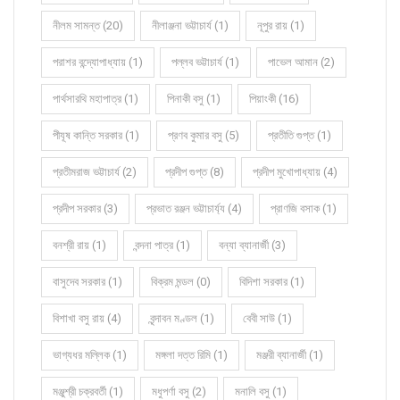
নীলম সামন্ত (20)
নীলাঞ্জনা ভট্টাচার্য (1)
নূপুর রায় (1)
পরাশর বন্দ্যোপাধ্যায় (1)
পল্লব ভট্টাচার্য (1)
পাভেল আমান (2)
পার্থসারথি মহাপাত্র (1)
পিনাকী বসু (1)
পিয়াংকী (16)
পীযূষ কান্তি সরকার (1)
প্রণব কুমার বসু (5)
প্রতীতি গুপ্ত (1)
প্রতীমরাজ ভট্টাচার্য (2)
প্রদীপ গুপ্ত (8)
প্রদীপ মুখোপাধ্যায় (4)
প্রদীপ সরকার (3)
প্রভাত রঞ্জন ভট্টাচার্য্য (4)
প্রাণজি বসাক (1)
বনশ্রী রায় (1)
বন্দনা পাত্র (1)
বন্যা ব্যানার্জী (3)
বাসুদেব সরকার (1)
বিক্রম মন্ডল (0)
বিদিশা সরকার (1)
বিশাখা বসু রায় (4)
বৃন্দাবন মণ্ডল (1)
বেবী সাউ (1)
ভাগ্যধর মল্লিক (1)
মঙ্গলা দত্ত রিমি (1)
মঞ্জরী ব্যানার্জী (1)
মঞ্জুশ্রী চক্রবর্তী (1)
মধুপর্ণা বসু (2)
মনালি বসু (1)