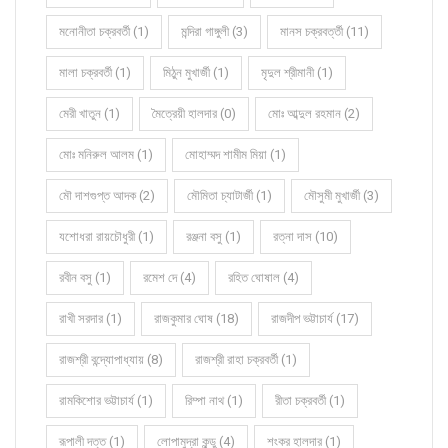
মনোনীতা চক্রবর্তী (1)
মন্দিরা গাঙ্গুলী (3)
মানস চক্রবর্ত্তী (11)
মালা চক্রবর্তী (1)
মিঠুন মুখার্জী (1)
মৃদুল শ্রীমানী (1)
মেরী খাতুন (1)
মৈত্রেয়ী হালদার (0)
মোঃ আব্দুল রহমান (2)
মোঃ মনিরুল আলম (1)
মোহাম্মদ শামীম মিয়া (1)
মৌ দাশগুপ্ত আদক (2)
মৌমিতা চ্যাটার্জী (1)
মৌসুমী মুখার্জী (3)
যশোধরা রায়চৌধুরী (1)
রঞ্জনা বসু (1)
রত্না দাস (10)
রবীন বসু (1)
রমেশ দে (4)
রহিত ঘোষাল (4)
রাখী সরদার (1)
রাজকুমার ঘোষ (18)
রাজদীপ ভট্টাচার্য (17)
রাজশ্রী বন্দ্যোপাধ্যায় (8)
রাজশ্রী রাহা চক্রবর্তী (1)
রামকিশোর ভট্টাচার্য (1)
রিম্পা নাথ (1)
রীতা চক্রবর্তী (1)
রূপালী দত্ত (1)
লোপামুদ্রা কুন্ডু (4)
শংকর হালদার (1)