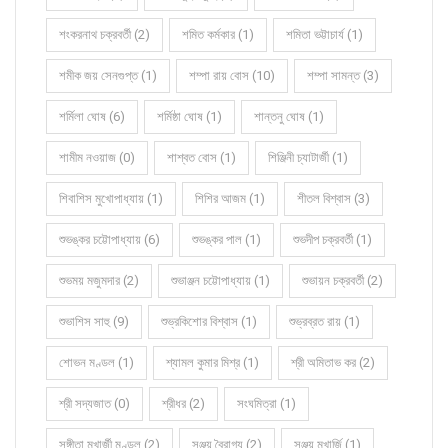
শংকরনাথ চক্রবর্তী (2)
শমিত কর্মকার (1)
শমিতা ভট্টাচার্য (1)
শমীক জয় সেনগুপ্ত (1)
শম্পা রায় বোস (10)
শম্পা সামন্ত (3)
শর্মিলা ঘোষ (6)
শর্মিষ্ঠা ঘোষ (1)
শান্তনু ঘোষ (1)
শামীম নওয়াজ (0)
শাশ্বত বোস (1)
শিঞ্জিনী চ্যাটার্জী (1)
শিবাশিস মুখোপাধ্যায় (1)
শিশির আজম (1)
শীতল বিশ্বাস (3)
শুভঙ্কর চট্টোপাধ্যায় (6)
শুভঙ্কর পাল (1)
শুভদীপ চক্রবর্তী (1)
শুভময় মজুমদার (2)
শুভাঞ্জন চট্টোপাধ্যায় (1)
শুভায়ন চক্রবর্তী (2)
শুভাশিস সাহু (9)
শুভ্রকিশোর বিশ্বাস (1)
শুভ্রব্রত রায় (1)
শোভন মণ্ডল (1)
শ্যামল কুমার মিশ্র (1)
শ্রী অমিতাভ কর (2)
শ্রী সদ্যজাত (0)
শ্রীধর (2)
সংঘমিত্রা (1)
সঙ্গীতা মুখার্জী মণ্ডল (2)
সঞ্জয় বৈরাগ্য (2)
সঞ্জয় মুখার্জি (1)