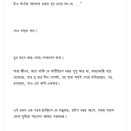
উও শাওঁরা সালোনা রহতা হ্য তেরে মন মে…. ”
সেও লম্বা গান।
খুব যত্ন করে গেয়ে শেখালেন বাবা।
সারা জীবন, মানে বাকি যে সাইঁত্রিশ বছর পুপু আর বা, কাছাকাছি হয়ে
থেকেছে, তার দু চার দিন গেলেই, হয় বাবা মশাই গেয়ে শুনিয়েছেন, নয়,
বলেছেন, গাও তো মানি একবার।
এই রকম এক গরম ছাব্বিশে মে সন্ধ্যায়, বাইশ বছর আগে, লম্বা শ্বাস
ফেলে ঘুমিয়ে পড়লেন আমার পরমগুরু।