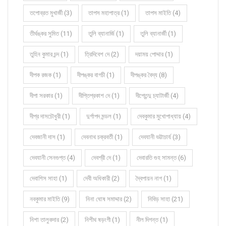
তপোব্রত মুখার্জী (3)
তাপস মহাপাত্র (1)
তাপস মাইতি (4)
তীর্থঙ্কর সুমিত (11)
তুলি ব্যানার্জি (1)
তুলি ব্যানার্জী (1)
তুহিন কুমার চন্দ (1)
ত্রিদিবেশ দে (2)
দয়াময় পোদ্দার (1)
দীপক রজক (1)
দীপঙ্কর বাগচী (1)
দীপঙ্কর বৈদ্য (8)
দীপা সরকার (1)
দীপ্তিপ্রকাশ দে (1)
দীপ্তেন্দু চ্যাটার্জী (4)
দীপ্র দাসচৌধুরী (1)
দুর্গাপদ মন্ডল (1)
দেবকুমার মুখোপাধ্যায় (4)
দেবজানী দাস (1)
দেবনাথ চক্রবর্তী (1)
দেবযানী ভট্টাচার্য (3)
দেবযানী সেনগুপ্ত (4)
দেবশ্রী দে (1)
দেবারতি গুহ সামন্ত (6)
দেবাশিস সাহা (1)
দেবী অধিকারী (2)
দ্বৈপায়ন নাগ (1)
নবকুমার মাইতি (9)
নিনা ঘোষ সমাদ্দার (2)
নিবিড় সাহা (21)
নিশা তালুকদার (2)
নিশীথ ষড়ংগী (1)
নীল দিগন্ত (1)