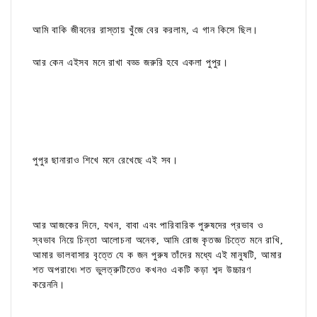
আমি বাকি জীবনের রাস্তায় খুঁজে বের করলাম, এ গান কিসে ছিল।
আর কেন এইসব মনে রাখা বড্ড জরুরি হবে একলা পুপুর।
পুপুর ছানারাও শিখে মনে রেখেছে এই সব।
আর আজকের দিনে, যখন, বাবা এবং পারিবারিক পুরুষদের প্রভাব ও
স্বভাব নিয়ে চিন্তা আলোচনা অনেক, আমি রোজ কৃতজ্ঞ চিত্তে মনে রাখি,
আমার ভালবাসার বৃত্তে যে ক জন পুরুষ তাঁদের মধ্যে এই মানুষটি, আমার
শত অপরাধে৷ শত ভুলত্রুটিতেও কখনও একটি কড়া শব্দ উচ্চারণ
করেননি।