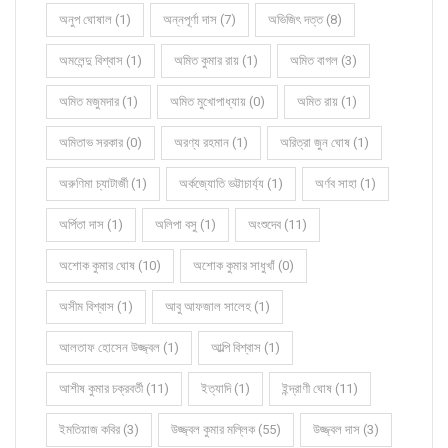
অনুপ ঘোষাল (1)
অন্নপূর্ণা দাস (7)
অভিজিৎ দত্ত (8)
অমলেন্দু বিশ্বাস (1)
অমিত কুমার রায় (1)
অমিত বাগল (3)
অমিত মজুমদার (1)
অমিত মুখোপাধ্যায় (0)
অমিত রায় (1)
অমিতাভ সরকার (0)
অরণ্য রহমান (1)
অরিত্রা জুন ঘোষ (1)
অরুণিমা চ্যাটার্জী (1)
অর্কজ্যোতি ভট্টাচার্য্য (1)
অর্ণব সাহা (1)
অর্পিতা দাস (1)
অলিপা বসু (1)
অংশুদেব (11)
অশোক কুমার ঘোষ (10)
অশোক কুমার সাধুখাঁ (0)
অসীম বিশ্বাস (1)
আবু আফজাল সালেহ (1)
আলতাফ হোসেন উজ্জ্বল (1)
আল্পি বিশ্বাস (1)
আশীষ কুমার চক্রবর্তী (11)
ইত্যাদি (1)
ইন্দ্রাণী ঘোষ (11)
ইমতিয়াজ কবির (3)
উজ্জ্বল কুমার মল্লিক (55)
উজ্জ্বল দাস (3)