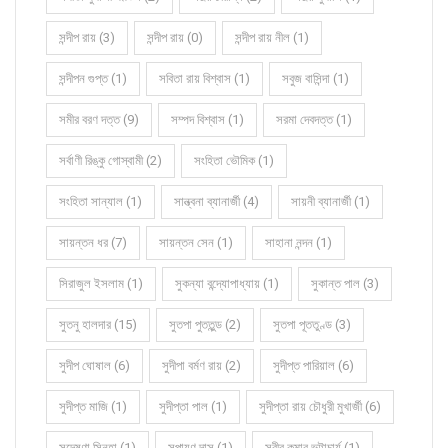
সন্দীপ রায় (3)
সন্দীপ রায় (0)
সন্দীপ রায় নীল (1)
সন্দীপন গুপ্ত (1)
সবিতা রায় বিশ্বাস (1)
সবুজ বাসিন্দা (1)
সমীর বরণ দত্ত (9)
সম্পদ বিশ্বাস (1)
সরমা দেবদত্ত (1)
সর্বাণী রিঙ্কু গোস্বামী (2)
সংহিতা ভৌমিক (1)
সংহিতা সান্যাল (1)
সান্ত্বনা ব্যানার্জী (4)
সায়নী ব্যানার্জী (1)
সায়ন্তন ধর (7)
সায়ন্তন সেন (1)
সাহানা নন্দন (1)
সিরাজুল ইসলাম (1)
সুকন্যা বন্দ্যোপাধ্যায় (1)
সুকান্ত পাল (3)
সুতনু হালদার (15)
সুতপা পুততুন্ড (2)
সুতপা পূততুণ্ড (3)
সুদীপ ঘোষাল (6)
সুদীপা বর্মণ রায় (2)
সুদীপ্ত পারিয়াল (6)
সুদীপ্ত মাজি (1)
সুদীপ্তা পাল (1)
সুদীপ্তা রায় চৌধুরী মুখার্জী (6)
সুদেষ্ণা সিনহা (1)
সুপায়ণ দাস (1)
সুবীর কুমার ভট্টাচার্য (1)