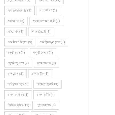
জনা বন্দ্যোপাধ্যায় (1)
জবা ভট্টাচার্য (1)
জয়দেব দাস (6)
জায়েদ হোসাইন লাকী (3)
জাহির খান (1)
ঝিলম ত্রিবেদী (1)
ডরোথী দাশ বিশ্বাস (9)
ডাঃ প্রিয়াঙ্কা মন্ডল (1)
তনুশ্রী ঘোষ (1)
তনুশ্রী দেবনাথ (1)
তনুশ্রী বসু ঘোষ (2)
তপন তরফদার (3)
তপন মন্ডল (3)
তপন মাইতি (1)
তপনকুমার দত্ত (2)
তপোব্রত মুখার্জী (3)
তাপস মহাপাত্র (1)
তাপস মাইতি (4)
তীর্থঙ্কর সুমিত (11)
তুলি ব্যানার্জি (1)