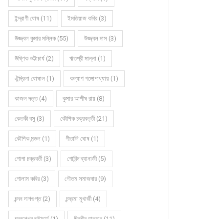
ইন্দ্রাণী ঘোষ (11)
ইমতিয়াজ কবির (3)
উজ্জ্বল কুমার মল্লিক (55)
উজ্জ্বল দাস (3)
উষ্ণিক ভট্টাচার্য (2)
ঋতশ্রী মান্না (1)
ঐন্দ্রিলা ঘোষাল (1)
কল্যাণ গঙ্গোপাধ্যায় (1)
কাজল দত্ত (4)
কুমার আশীষ রায় (8)
কেতকী বসু (3)
কৌশিক চক্রবর্ত্তী (21)
কৌশিক মন্ডল (1)
গীতালি ঘোষ (1)
গোপা চক্রবর্তী (3)
গোবিন্দ ব্যানার্জী (5)
গোলাম কবির (3)
গৌতম সমাজদার (9)
চন্দন দাশগুপ্ত (2)
চন্দ্রমা মুখার্জী (4)
চন্দ্রশেখর ভট্টাচার্য (1)
চিরঞ্জীব হালদার (11)