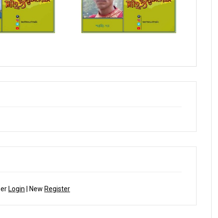
াদে স্মার্ত পারিয়াল
সম্পাদক উবাচ
ber
Login
| New
Register