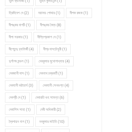
তুলি ব্যানার্জী (1)
তুহিন কুমার চন্দ (1)
ত্রিদিবেশ দে (2)
দয়াময় পোদ্দার (1)
দীপক রজক (1)
দীপঙ্কর বাগচী (1)
দীপঙ্কর বৈদ্য (8)
দীপা সরকার (1)
দীপ্তিপ্রকাশ দে (1)
দীপ্তেন্দু চ্যাটার্জী (4)
দীপ্র দাসচৌধুরী (1)
দুর্গাপদ মন্ডল (1)
দেবকুমার মুখোপাধ্যায় (4)
দেবজানী দাস (1)
দেবনাথ চক্রবর্তী (1)
দেবযানী ভট্টাচার্য (3)
দেবযানী সেনগুপ্ত (4)
দেবশ্রী দে (1)
দেবারতি গুহ সামন্ত (6)
দেবাশিস সাহা (1)
দেবী অধিকারী (2)
দ্বৈপায়ন নাগ (1)
নবকুমার মাইতি (10)