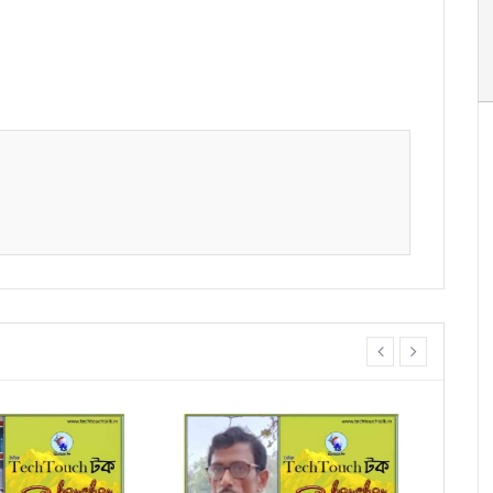
prev
next