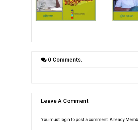
িক) স্মরজিৎ দত্ত
রূপচর্চা (ধারাবাহিক) মন্দিরা গাঙ্গুলী
অনুব
0 Comments.
Leave A Comment
You must login to post a comment. Already Mem