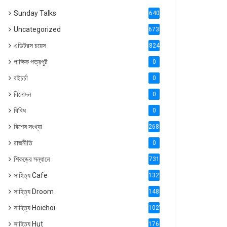
Sunday Talks
640
Uncategorized
6738
এডিটরস চয়েস
824
পাক্ষিক পত্রপুট
0
বইচর্চা
0
বিনোদন
0
বিবিধ
0
বিশেষ সংখ্যা
2686
রাজনীতি
0
শিকড়ের সন্ধানে
731
সাহিত্য Cafe
1321
সাহিত্য Droom
1488
সাহিত্য Hoichoi
1027
সাহিত্য Hut
1769