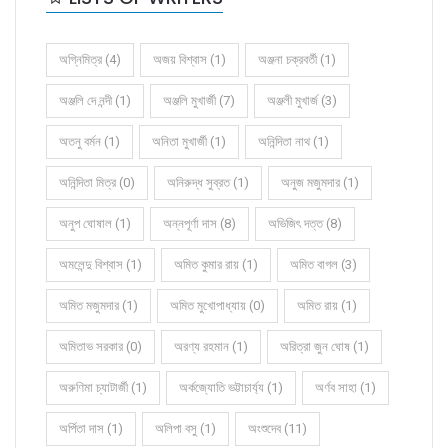
অগ্নিমিত্র (4)
অজয় বিশ্বাস (1)
অঞ্জনা চক্রবর্তী (1)
অঞ্জলি দে নন্দী (1)
অঞ্জলি মুখার্জী (7)
অঞ্জলী মুখার্জ (3)
অতনু বর্মন (1)
অনিতা মুখার্জী (1)
অনিন্দিতা নাথ (1)
অনিন্দিতা মিত্র (0)
অনিরুদ্ধ সুব্রত (1)
অনুজ মজুমদার (1)
অনুপ ঘোষাল (1)
অন্নপূর্ণা দাস (8)
অভিজিৎ দত্ত (8)
অমলেন্দু বিশ্বাস (1)
অমিত কুমার রায় (1)
অমিত বাগল (3)
অমিত মজুমদার (1)
অমিত মুখোপাধ্যায় (0)
অমিত রায় (1)
অমিতাভ সরকার (0)
অরণ্য রহমান (1)
অরিত্রা জুন ঘোষ (1)
অরুণিমা চ্যাটার্জী (1)
অর্কজ্যোতি ভট্টাচার্য্য (1)
অর্ণব সাহা (1)
অর্পিতা দাস (1)
অলিপা বসু (1)
অংশুদেব (11)