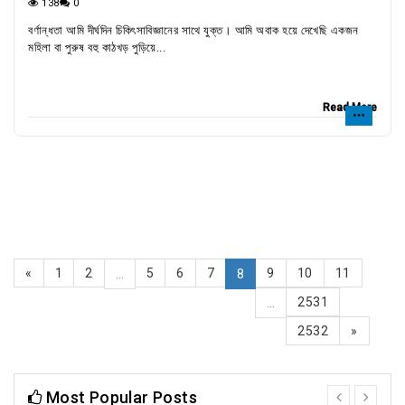
138
0
বর্ণান্ধতা আমি দীর্ঘদিন চিকিৎসাবিজ্ঞানের সাথে যুক্ত। আমি অবাক হয়ে দেখেছি একজন
মহিলা বা পুরুষ বহু কাঠখড় পুড়িয়ে...
Read More
«
1
2
5
6
7
9
10
11
...
8
2531
...
2532
»
Most Popular Posts
prev