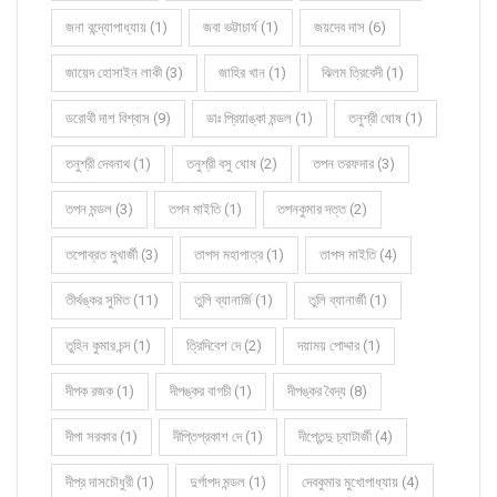
জনা বন্দ্যোপাধ্যায় (1)
জবা ভট্টাচার্য (1)
জয়দেব দাস (6)
জায়েদ হোসাইন লাকী (3)
জাহির খান (1)
ঝিলম ত্রিবেদী (1)
ডরোথী দাশ বিশ্বাস (9)
ডাঃ প্রিয়াঙ্কা মন্ডল (1)
তনুশ্রী ঘোষ (1)
তনুশ্রী দেবনাথ (1)
তনুশ্রী বসু ঘোষ (2)
তপন তরফদার (3)
তপন মন্ডল (3)
তপন মাইতি (1)
তপনকুমার দত্ত (2)
তপোব্রত মুখার্জী (3)
তাপস মহাপাত্র (1)
তাপস মাইতি (4)
তীর্থঙ্কর সুমিত (11)
তুলি ব্যানার্জি (1)
তুলি ব্যানার্জী (1)
তুহিন কুমার চন্দ (1)
ত্রিদিবেশ দে (2)
দয়াময় পোদ্দার (1)
দীপক রজক (1)
দীপঙ্কর বাগচী (1)
দীপঙ্কর বৈদ্য (8)
দীপা সরকার (1)
দীপ্তিপ্রকাশ দে (1)
দীপ্তেন্দু চ্যাটার্জী (4)
দীপ্র দাসচৌধুরী (1)
দুর্গাপদ মন্ডল (1)
দেবকুমার মুখোপাধ্যায় (4)