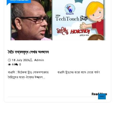
হৈচৈ তথ্যসমৃদ্ধ লেখায় অংশুদেব
18 July 2026
Admin
44
0
বাঙালি : মিঠেকষা হিন্দু লোকসম্প্রদায় বাঙালি হিন্দুদের বারো মাসে তেরো পার্বণ
বৈচিত্র্যের মধ্যে ঐক্যের উজ্জ্বল...
Read More