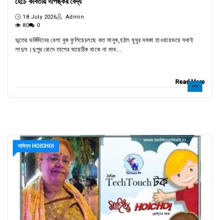
হৈচৈ কবিতায় দীপঙ্কর বৈদ্য
18 July 2026
Admin
80
0
ভূতের ভর্কিদিনের বেলা বুক ফুলিয়েচলছে কত মানুষ,হঠাৎ ঘুঘুর দমকা হাওয়ায়ভয়ে সবাই
লাদুস।দুপুর রোদে তাপের ঘায়েঠিক থাকে না মাথ...
Read More
সাহিত্য HOICHOI