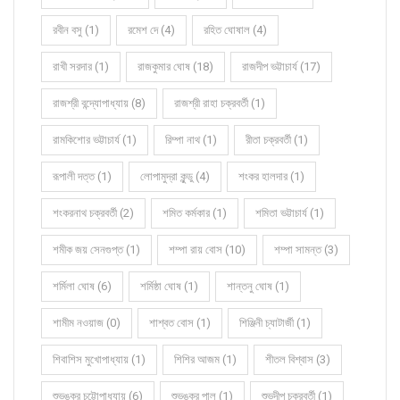
রবীন বসু (1)
রমেশ দে (4)
রহিত ঘোষাল (4)
রাখী সরদার (1)
রাজকুমার ঘোষ (18)
রাজদীপ ভট্টাচার্য (17)
রাজশ্রী বন্দ্যোপাধ্যায় (8)
রাজশ্রী রাহা চক্রবর্তী (1)
রামকিশোর ভট্টাচার্য (1)
রিম্পা নাথ (1)
রীতা চক্রবর্তী (1)
রূপালী দত্ত (1)
লোপামুদ্রা কুন্ডু (4)
শংকর হালদার (1)
শংকরনাথ চক্রবর্তী (2)
শমিত কর্মকার (1)
শমিতা ভট্টাচার্য (1)
শমীক জয় সেনগুপ্ত (1)
শম্পা রায় বোস (10)
শম্পা সামন্ত (3)
শর্মিলা ঘোষ (6)
শর্মিষ্ঠা ঘোষ (1)
শান্তনু ঘোষ (1)
শামীম নওয়াজ (0)
শাশ্বত বোস (1)
শিঞ্জিনী চ্যাটার্জী (1)
শিবাশিস মুখোপাধ্যায় (1)
শিশির আজম (1)
শীতল বিশ্বাস (3)
শুভঙ্কর চট্টোপাধ্যায় (6)
শুভঙ্কর পাল (1)
শুভদীপ চক্রবর্তী (1)