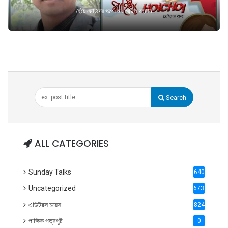
হৈচৈ ছোটদের গল্পে মোঃ আব্দুল রহমান
Search
ALL CATEGORIES
Sunday Talks
640
Uncategorized
6738
এডিটরস চয়েস
824
পাক্ষিক পত্রপুট
0