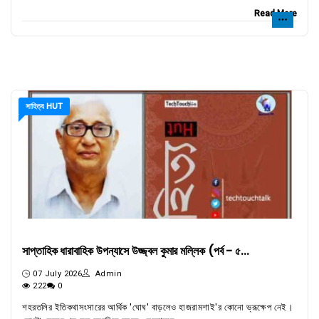
Read More
সাহিত্য HUT
সাপ্তাহিক ধারাবাহিক উপন্যাসে উজ্জ্বল কুমার মল্লিক (পর্ব - ৫...
07 July 2026
Admin
222
0
শহরতলির ইতিকথাসংসারের আর্থিক 'ঘোঘ' বাড়লেও হাজরামশাই'র কোনো ভ্রূক্ষেপ নেই।