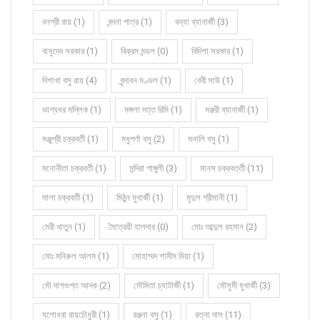
বনশ্রী রায় (1)
বন্দনা পাত্র (1)
বন্যা ব্যানার্জী (3)
বাসুদেব সরকার (1)
বিক্রম মন্ডল (0)
বিদিশা সরকার (1)
বিশাখা বসু রায় (4)
বৃন্দাবন মণ্ডল (1)
বেবী সাউ (1)
ভাগ্যধর মল্লিক (1)
মঙ্গলা দত্ত রিমি (1)
মঞ্জরী ব্যানার্জী (1)
মঞ্জুশ্রী চক্রবর্তী (1)
মধুপর্ণা বসু (2)
মনালি বসু (1)
মনোনীতা চক্রবর্তী (1)
মন্দিরা গাঙ্গুলী (3)
মানস চক্রবর্ত্তী (11)
মালা চক্রবর্তী (1)
মিঠুন মুখার্জী (1)
মৃদুল শ্রীমানী (1)
মেরী খাতুন (1)
মৈত্রেয়ী হালদার (0)
মোঃ আব্দুল রহমান (2)
মোঃ মনিরুল আলম (1)
মোহাম্মদ শামীম মিয়া (1)
মৌ দাশগুপ্ত আদক (2)
মৌমিতা চ্যাটার্জী (1)
মৌসুমী মুখার্জী (3)
যশোধরা রায়চৌধুরী (1)
রঞ্জনা বসু (1)
রত্না দাস (11)