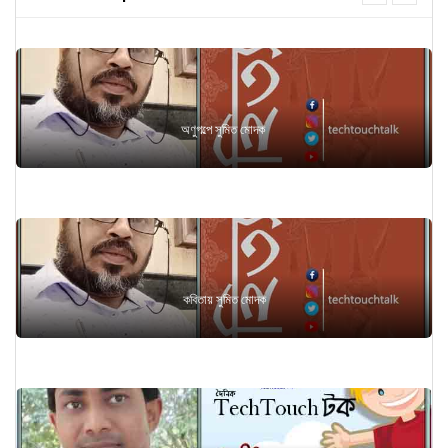
next
অণুগল্পে সুমিত মোদক
কবিতায় সুমিত মোদক