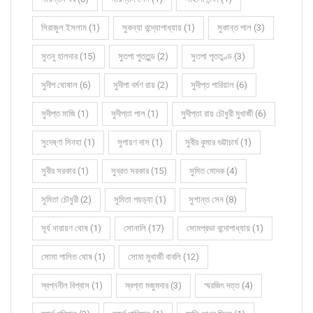
সিরাজুল ইসলাম (1)
সুকন্যা বন্দ্যোপাধ্যায় (1)
সুকান্ত পাল (3)
সুতনু হালদার (15)
সুতপা পুততুন্ড (2)
সুতপা পূততুণ্ড (3)
সুদীপ ঘোষাল (6)
সুদীপা বর্মণ রায় (2)
সুদীপ্ত পারিয়াল (6)
সুদীপ্ত মাজি (1)
সুদীপ্তা পাল (1)
সুদীপ্তা রায় চৌধুরী মুখার্জী (6)
সুদেষ্ণা সিনহা (1)
সুপায়ণ দাস (1)
সুবীর কুমার ভট্টাচার্য (1)
সুবীর সরকার (1)
সুব্রত সরকার (15)
সুমিত মোদক (4)
সুমিতা চৌধুরী (2)
সুমিতা পয়ড়্যা (1)
সুশান্ত সেন (8)
সূর্য নারায়ণ ঘোষ (1)
সোনালি (17)
সোমপ্রভা বন্দোপাধ্যায় (1)
সোমা পালিত ঘোষ (1)
সোমা মুখার্জী বাবলি (12)
স্বপ্ননীল বিশ্বাস (1)
স্বপ্না মজুমদার (3)
স্মরজিৎ দত্ত (4)