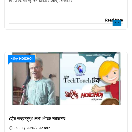
ছোটো ছেলের খড়-কল রমরমিয়ে চলছে, মেজোমেয...
Read More
সাহিত্য HOICHOI
হৈচৈ তথ্যসমৃদ্ধ লেখা গৌতম সমাজদার
05 July 2026
Admin