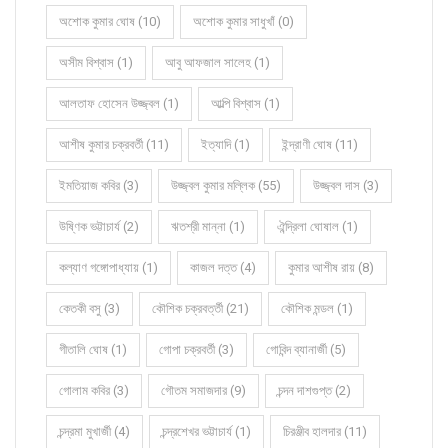
অশোক কুমার ঘোষ (10)
অশোক কুমার সাধুখাঁ (0)
অসীম বিশ্বাস (1)
আবু আফজাল সালেহ (1)
আলতাফ হোসেন উজ্জ্বল (1)
আল্পি বিশ্বাস (1)
আশীষ কুমার চক্রবর্তী (11)
ইত্যাদি (1)
ইন্দ্রাণী ঘোষ (11)
ইমতিয়াজ কবির (3)
উজ্জ্বল কুমার মল্লিক (55)
উজ্জ্বল দাস (3)
উষ্ণিক ভট্টাচার্য (2)
ঋতশ্রী মান্না (1)
ঐন্দ্রিলা ঘোষাল (1)
কল্যাণ গঙ্গোপাধ্যায় (1)
কাজল দত্ত (4)
কুমার আশীষ রায় (8)
কেতকী বসু (3)
কৌশিক চক্রবর্ত্তী (21)
কৌশিক মন্ডল (1)
গীতালি ঘোষ (1)
গোপা চক্রবর্তী (3)
গোবিন্দ ব্যানার্জী (5)
গোলাম কবির (3)
গৌতম সমাজদার (9)
চন্দন দাশগুপ্ত (2)
চন্দ্রমা মুখার্জী (4)
চন্দ্রশেখর ভট্টাচার্য (1)
চিরঞ্জীব হালদার (11)