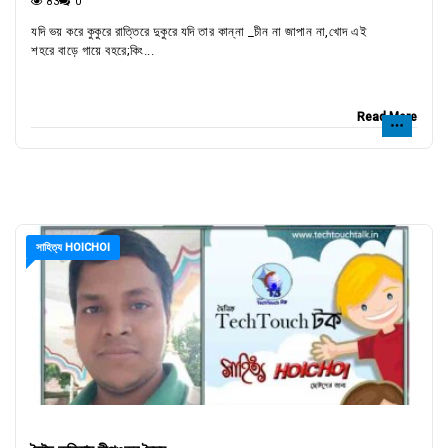
83
0
যদি ভয় করে কুকুরে রাত্তিরে দুকুরে যদি তার কান্না _চীন না জাপান না,খোদ এই
শহরে বাড়ে গায়ে বহরে;কিং...
Read More
সাহিত্য HOICHOI