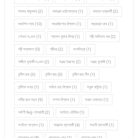
শুভময় মজুমদার (2)
শুভাঞ্জন চট্টোপাধ্যায় (1)
শুভায়ন চক্রবর্তী (2)
শুভাশিস সাহু (10)
শুভ্রকিশোর বিশ্বাস (1)
শুভ্রব্রত রায় (1)
শোভন মণ্ডল (1)
শ্যামল কুমার মিশ্র (1)
শ্রী অমিতাভ কর (2)
শ্রী সদ্যজাত (0)
শ্রীধর (2)
সংঘমিত্রা (1)
সঙ্গীতা মুখার্জী মণ্ডল (2)
সঞ্জয় বৈরাগ্য (2)
সঞ্জয় মুখার্জি (1)
সন্দীপ রায় (3)
সন্দীপ রায় (0)
সন্দীপ রায় নীল (1)
সন্দীপন গুপ্ত (1)
সবিতা রায় বিশ্বাস (1)
সবুজ বাসিন্দা (1)
সমীর বরণ দত্ত (9)
সম্পদ বিশ্বাস (1)
সরমা দেবদত্ত (1)
সর্বাণী রিঙ্কু গোস্বামী (2)
সংহিতা ভৌমিক (1)
সংহিতা সান্যাল (1)
সান্ত্বনা ব্যানার্জী (4)
সায়নী ব্যানার্জী (1)
সায়ন্তন ধর (8)
সায়ন্তন সেন (1)
সাহানা নন্দন (1)