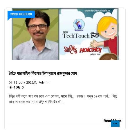
সাহিত্য HOICHOI
হৈচৈ ধারাবাহিক কিশোর উপন্যাসে রাজকুমার ঘোষ
18 July 2026
Admin
45
0
বিট্টুর সঙ্গী নতুন জায়গায় চলে এল ঘোতন, সাথে বিট্টু… এরপর। পড়ুন ১৮তম পর্বে… বিট্টু
তার ঘোতনকাকার সাথে চল্লিশ মিনিটের হাঁ...
Read More