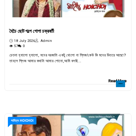
হৈচৈ ছোট গল্পে গোপা চক্রবর্তী
18 July 2026
Admin
57
0
চেতনা হ্যালো হ্যালো, মনের দরজাটা একটু খোলো না প্লিজ!কেউ কি মনের ভিতরে আছো?
তাহলে প্লিজ আমার কথাটা আমার শোনো,আমি বলছি...
Read More
সাহিত্য HOICHOI