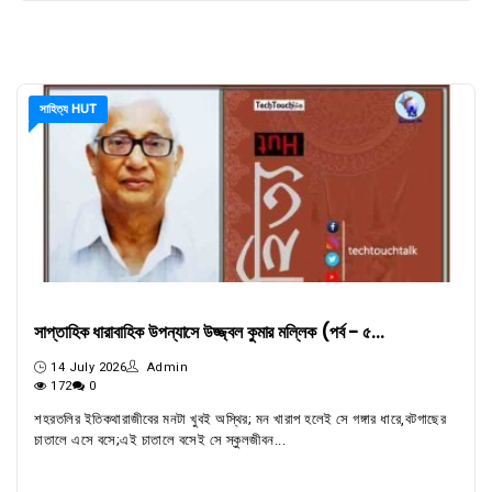
সাহিত্য HUT
সাপ্তাহিক ধারাবাহিক উপন্যাসে উজ্জ্বল কুমার মল্লিক (পর্ব - ৫...
14 July 2026
Admin
172
0
শহরতলির ইতিকথারাজীবের মনটা খুবই অস্থির; মন খারাপ হলেই সে গঙ্গার ধারে,বটগাছের
চাতালে এসে বসে;এই চাতালে বসেই সে স্কুলজীবন...