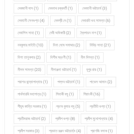
দেবজানী দাস (1)
দেবনাথ চক্রবর্তী (1)
দেবযানী ভট্টাচার্য (3)
দেবযানী সেনগুপ্ত (4)
দেবশ্রী দে (1)
দেবারতি গুহ সামন্ত (6)
দেবাশিস সাহা (1)
দেবী অধিকারী (2)
দ্বৈপায়ন নাগ (1)
নবকুমার মাইতি (10)
নিনা ঘোষ সমাদ্দার (2)
নিবিড় সাহা (21)
নিশা তালুকদার (2)
নিশীথ ষড়ংগী (1)
নীল দিগন্ত (1)
নীলম সামন্ত (20)
নীলাঞ্জনা ভট্টাচার্য (1)
নূপুর রায় (1)
পরাশর বন্দ্যোপাধ্যায় (1)
পল্লব ভট্টাচার্য (1)
পাভেল আমান (2)
পার্থসারথি মহাপাত্র (1)
পিনাকী বসু (1)
পিয়াংকী (16)
পীযূষ কান্তি সরকার (1)
প্রণব কুমার বসু (5)
প্রতীতি গুপ্ত (1)
প্রতীমরাজ ভট্টাচার্য (2)
প্রদীপ গুপ্ত (8)
প্রদীপ মুখোপাধ্যায় (4)
প্রদীপ সরকার (3)
প্রভাত রঞ্জন ভট্টাচার্য্য (4)
প্রাণজি বসাক (1)