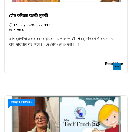
হৈচৈ কবিতায় অঞ্জলি মুখার্জী
18 July 2026
Admin
80
0
রথযাত্রাপটলা মামার কানের ব্যামো। এক বললে দুই শোনে, সাঁতরাগাছি বললে পরে
তার, সাতগাছি যায় কানে। সে হোল এক গল্পকথা। এ...
Read More
সাহিত্য HOICHOI